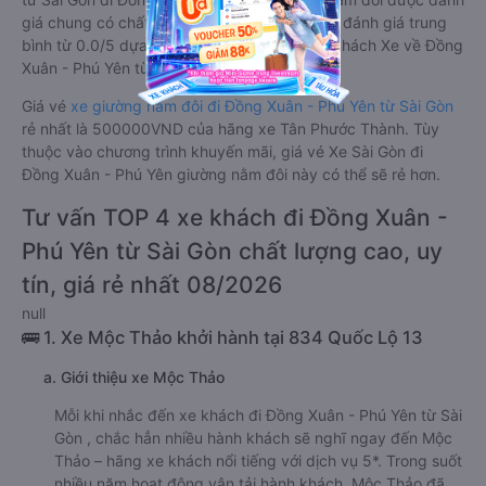
giá chung có chất lượng Trung bình với điểm đánh giá trung
bình từ 0.0/5 dựa trên 0 phản hồi của hành khách Xe về Đồng
Xuân - Phú Yên từ Sài Gòn.
Giá vé
xe giường nằm đôi đi Đồng Xuân - Phú Yên từ Sài Gòn
rẻ nhất là 500000VND của hãng xe Tân Phước Thành. Tùy
thuộc vào chương trình khuyến mãi, giá vé Xe Sài Gòn đi
Đồng Xuân - Phú Yên giường nằm đôi này có thể sẽ rẻ hơn.
Tư vấn TOP 4 xe khách đi Đồng Xuân -
Phú Yên từ Sài Gòn chất lượng cao, uy
tín, giá rẻ nhất 08/2026
null
🚌 1. Xe Mộc Thảo khởi hành tại 834 Quốc Lộ 13
a. Giới thiệu xe Mộc Thảo
Mỗi khi nhắc đến xe khách đi Đồng Xuân - Phú Yên từ Sài
Gòn , chắc hẳn nhiều hành khách sẽ nghĩ ngay đến Mộc
Thảo – hãng xe khách nổi tiếng với dịch vụ 5*. Trong suốt
nhiều năm hoạt động vận tải hành khách, Mộc Thảo đã