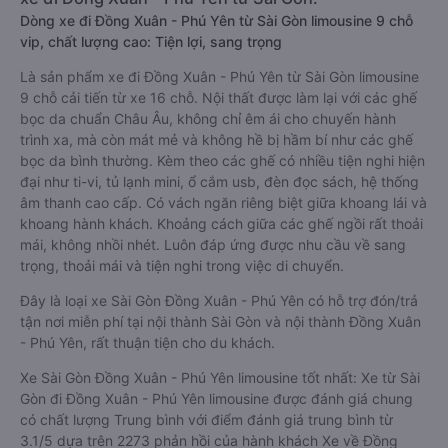
Dòng xe đi Đồng Xuân - Phú Yên từ Sài Gòn limousine 9 chỗ
vip, chất lượng cao: Tiện lợi, sang trọng
Là sản phẩm xe đi Đồng Xuân - Phú Yên từ Sài Gòn limousine
9 chỗ cải tiến từ xe 16 chỗ. Nội thất được làm lại với các ghế
bọc da chuẩn Châu Âu, không chỉ êm ái cho chuyến hành
trình xa, mà còn mát mẻ và không hề bị hầm bí như các ghế
bọc da bình thường. Kèm theo các ghế có nhiều tiện nghi hiện
đại như ti-vi, tủ lạnh mini, ổ cắm usb, đèn đọc sách, hệ thống
âm thanh cao cấp. Có vách ngăn riêng biệt giữa khoang lái và
khoang hành khách. Khoảng cách giữa các ghế ngồi rất thoải
mái, không nhồi nhét. Luôn đáp ứng được nhu cầu về sang
trọng, thoải mái và tiện nghi trong việc di chuyển.
Đây là loại xe Sài Gòn Đồng Xuân - Phú Yên có hỗ trợ đón/trả
tận nơi miễn phí tại nội thành Sài Gòn và nội thành Đồng Xuân
- Phú Yên, rất thuận tiện cho du khách.
Xe Sài Gòn Đồng Xuân - Phú Yên limousine tốt nhất: Xe từ Sài
Gòn đi Đồng Xuân - Phú Yên limousine được đánh giá chung
có chất lượng Trung bình với điểm đánh giá trung bình từ
3.1/5 dựa trên 2273 phản hồi của hành khách Xe về Đồng