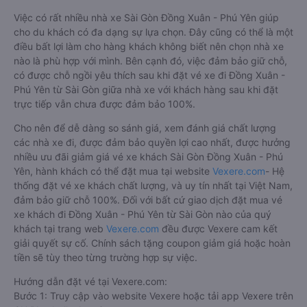
Việc có rất nhiều nhà xe Sài Gòn Đồng Xuân - Phú Yên giúp
cho du khách có đa dạng sự lựa chọn. Đây cũng có thể là một
điều bất lợi làm cho hàng khách không biết nên chọn nhà xe
nào là phù hợp với mình. Bên cạnh đó, việc đảm bảo giữ chỗ,
có được chỗ ngồi yêu thích sau khi đặt vé xe đi Đồng Xuân -
Phú Yên từ Sài Gòn giữa nhà xe với khách hàng sau khi đặt
trực tiếp vẫn chưa được đảm bảo 100%.
Cho nên để dễ dàng so sánh giá, xem đánh giá chất lượng
các nhà xe đi, được đảm bảo quyền lợi cao nhất, được hưởng
nhiều ưu đãi giảm giá vé xe khách Sài Gòn Đồng Xuân - Phú
Yên, hành khách có thể đặt mua tại website
Vexere.com
- Hệ
thống đặt vé xe khách chất lượng, và uy tín nhất tại Việt Nam,
đảm bảo giữ chỗ 100%. Đối với bất cứ giao dịch đặt mua vé
xe khách đi Đồng Xuân - Phú Yên từ Sài Gòn nào của quý
khách tại trang web
Vexere.com
đều được Vexere cam kết
giải quyết sự cố. Chính sách tặng coupon giảm giá hoặc hoàn
tiền sẽ tùy theo từng trường hợp sự việc.
Hướng dẫn đặt vé tại Vexere.com:
Bước 1: Truy cập vào website Vexere hoặc tải app Vexere trên