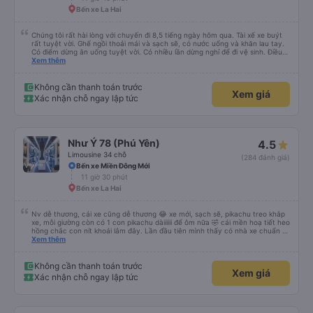
Bến xe La Hai
Chúng tôi rất hài lòng với chuyến đi 8,5 tiếng ngày hôm qua. Tài xế xe buýt
rất tuyệt vời. Ghế ngồi thoải mái và sạch sẽ, có nước uống và khăn lau tay.
Có điểm dừng ăn uống tuyệt vời. Có nhiều lần dừng nghỉ để đi vệ sinh. Điều
duy nhất tôi muốn đề xuất để cải thiện là cho phép thanh toán bằng thẻ
Xem thêm
nước ngoài khi đặt vé trên ứng dụng.
Không cần thanh toán trước
Xem giá
Xác nhận chỗ ngay lập tức
Như Ý 78 (Phú Yên)
4.5
Limousine 34 chỗ
(284 đánh giá)
Bến xe Miền Đông Mới
11 giờ 30 phút
Bến xe La Hai
Nv dễ thương, cái xe cũng dễ thương 😂 xe mới, sạch sẽ, pikachu treo khắp
xe, mỗi giường còn có 1 con pikachu dàiiiiii để ôm nữa 🤣 cái mền hoạ tiết heo
hồng chắc con nít khoái lắm đây. Lần đầu tiên mình thấy có nhà xe chuẩn bị
cả bàn chải đánh răng. Có 2 ông bà cụ lên xe còn được nv dẫn tới tận nơi để
Xem thêm
hỗ trợ, nói chung là chu đáo ah.
Không cần thanh toán trước
Xem giá
Xác nhận chỗ ngay lập tức