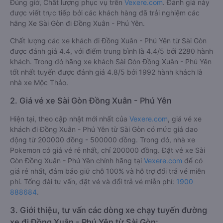
Đúng giờ, Chất lượng phục vụ trên
Vexere.com
. Đánh giá này
được viết trực tiếp bởi các khách hàng đã trải nghiệm các
hãng Xe Sài Gòn đi Đồng Xuân - Phú Yên.
Chất lượng các xe khách đi Đồng Xuân - Phú Yên từ Sài Gòn
được đánh giá 4.4, với điểm trung bình là 4.4/5 bởi 2280 hành
khách. Trong đó hãng xe khách Sài Gòn Đồng Xuân - Phú Yên
tốt nhất tuyến được đánh giá 4.8/5 bởi 1992 hành khách là
nhà xe Mộc Thảo.
2. Giá vé xe Sài Gòn Đồng Xuân - Phú Yên
Hiện tại, theo cập nhật mới nhất của
Vexere.com
, giá vé xe
khách đi Đồng Xuân - Phú Yên từ Sài Gòn có mức giá dao
động từ 200000 đồng - 500000 đồng. Trong đó, nhà xe
Pokemon có giá vé rẻ nhất, chỉ 200000 đồng. Đặt vé xe Sài
Gòn Đồng Xuân - Phú Yên chính hãng tại
Vexere.com
để có
giá rẻ nhất, đảm bảo giữ chỗ 100% và hỗ trợ đổi trả vé miễn
phí. Tổng đài tư vấn, đặt vé và đổi trả vé miễn phí:
1900
888684
.
3. Giới thiệu, tư vấn các dòng xe chạy tuyến đường
xe đi Đồng Xuân - Phú Yên từ Sài Gòn: