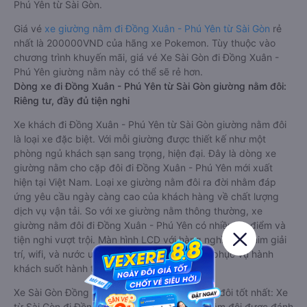
Phú Yên từ Sài Gòn.
Giá vé
xe giường nằm đi Đồng Xuân - Phú Yên từ Sài Gòn
rẻ
nhất là 200000VND của hãng xe Pokemon. Tùy thuộc vào
chương trình khuyến mãi, giá vé Xe Sài Gòn đi Đồng Xuân -
Phú Yên giường nằm này có thể sẽ rẻ hơn.
Dòng xe đi Đồng Xuân - Phú Yên từ Sài Gòn giường nằm đôi:
Riêng tư, đầy đủ tiện nghi
Xe khách đi Đồng Xuân - Phú Yên từ Sài Gòn giường nằm đôi
là loại xe đặc biệt. Với mỗi giường được thiết kế như một
phòng ngủ khách sạn sang trọng, hiện đại. Đây là dòng xe
giường nằm cho cặp đôi đi Đồng Xuân - Phú Yên mới xuất
hiện tại Việt Nam. Loại xe giường nằm đôi ra đời nhằm đáp
ứng yêu cầu ngày càng cao của khách hàng về chất lượng
dịch vụ vận tải. So với xe giường nằm thông thường, xe
giường nằm đôi đi Đồng Xuân - Phú Yên có nhiều ưu điểm và
tiện nghi vượt trội. Màn hình LCD với hàng nghìn bộ phim giải
trí, wifi, và nước uống và chăn đắp miễn phí phục vụ hành
khách suốt hành trình.
Xe Sài Gòn Đồng Xuân - Phú Yên giường nằm đôi tốt nhất: Xe
từ Sài Gòn đi Đồng Xuân - Phú Yên giường nằm đôi được đánh