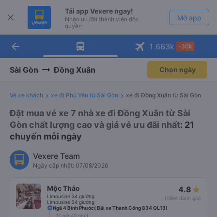
Tải app Vexere ngay!
Mở app
Nhận ưu đãi thành viên độc
quyền
arrow_back
Tải app Vexere
1.663
k
-30k
Mở app
-30k/ghế khi đặt vé máy bay qua
app
Sài Gòn
Đồng Xuân
Chọn ngày
Vé xe khách
xe đi Phú Yên từ Sài Gòn
xe đi Đồng Xuân từ Sài Gòn
Đặt mua vé xe 7 nhà xe đi Đồng Xuân từ Sài
Gòn chất lượng cao và giá vé ưu đãi nhất
: 21
chuyến mỗi ngày
Vexere Team
Ngày cập nhật: 07/08/2026
Mộc Thảo
4.8
Limousine 34 giường
(1994 đánh giá)
Limousine 24 giường
Ngã 4 Bình Phước( Bãi xe Thành Công 834 QL13)
11 giờ 40 phút