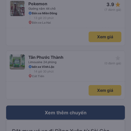
star_rate
Pokemon
3.9
Giường nằm 44 chỗ
(7 đánh giá)
Bến xe Miền Đông
13 giờ 20 phút
Bến xe La Hai
Xem giá
star_rate
Tân Phước Thành
Limousine 24 phòng
(0 đánh giá)
bến xe Vĩnh Lộc
14 giờ 30 phút
Cát Tiến
Xem giá
Xem thêm chuyến