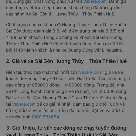
xe, Đúng giờ, Chất lượng phục vụ trên
Vexere.com
. Đánh giá
này được viết trực tiếp bởi các khách hàng đã trải nghiệm
các hãng Xe Sài Gòn đi Hương Thủy - Thừa Thiên Huế.
Chất lượng các xe khách đi Hương Thủy - Thừa Thiên Huế từ
Sài Gòn được đánh giá 3.3, với điểm trung bình là 3.3/5 bởi
4188 hành khách. Trong đó hãng xe khách Sài Gòn Hương
Thủy - Thừa Thiên Huế tốt nhất tuyến được đánh giá 3.7/5
bởi 1140 hành khách là nhà xe Quang Dũng VIP Limousine.
2. Giá vé xe Sài Gòn Hương Thủy - Thừa Thiên Huế
Hiện tại, theo cập nhật mới nhất của
Vexere.com
, giá vé xe
khách đi Hương Thủy - Thừa Thiên Huế từ Sài Gòn có mức giá
dao động từ 650000 đồng - 1400000 đồng. Trong đó, nhà
xe Phi Long (Cánh Cam) có giá vé rẻ nhất, chỉ 650000 đồng.
Đặt vé xe Sài Gòn Hương Thủy - Thừa Thiên Huế chính hãng
tại
Vexere.com
để có giá rẻ nhất, đảm bảo giữ chỗ 100% và
hỗ trợ đổi trả vé miễn phí. Tổng đài tư vấn, đặt vé và đổi trả
vé miễn phí:
1900 888684
.
3. Giới thiệu, tư vấn các dòng xe chạy tuyến đường
xe đi Hương Thủy - Thừa Thiên Huế từ Sài Gòn: