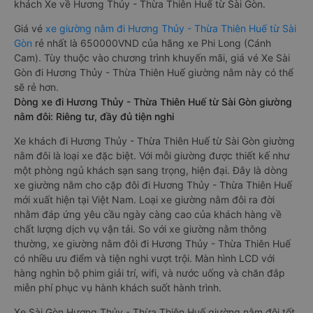
khách Xe về Hương Thủy - Thừa Thiên Huế từ Sài Gòn.
Giá vé
xe giường nằm đi Hương Thủy - Thừa Thiên Huế từ Sài
Gòn
rẻ nhất là 650000VND của hãng xe Phi Long (Cánh
Cam). Tùy thuộc vào chương trình khuyến mãi, giá vé Xe Sài
Gòn đi Hương Thủy - Thừa Thiên Huế giường nằm này có thể
sẽ rẻ hơn.
Dòng xe đi Hương Thủy - Thừa Thiên Huế từ Sài Gòn giường
nằm đôi: Riêng tư, đầy đủ tiện nghi
Xe khách đi Hương Thủy - Thừa Thiên Huế từ Sài Gòn giường
nằm đôi là loại xe đặc biệt. Với mỗi giường được thiết kế như
một phòng ngủ khách sạn sang trọng, hiện đại. Đây là dòng
xe giường nằm cho cặp đôi đi Hương Thủy - Thừa Thiên Huế
mới xuất hiện tại Việt Nam. Loại xe giường nằm đôi ra đời
nhằm đáp ứng yêu cầu ngày càng cao của khách hàng về
chất lượng dịch vụ vận tải. So với xe giường nằm thông
thường, xe giường nằm đôi đi Hương Thủy - Thừa Thiên Huế
có nhiều ưu điểm và tiện nghi vượt trội. Màn hình LCD với
hàng nghìn bộ phim giải trí, wifi, và nước uống và chăn đắp
miễn phí phục vụ hành khách suốt hành trình.
Xe Sài Gòn Hương Thủy - Thừa Thiên Huế giường nằm đôi tốt