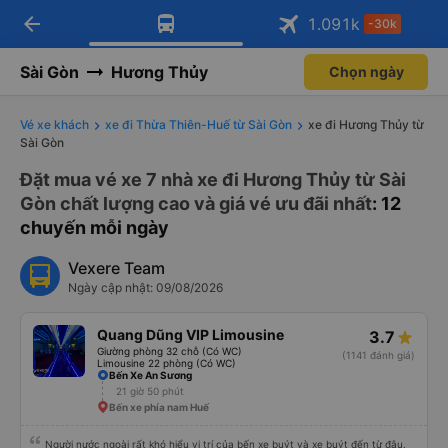
arrow_back
Tải app Vexere ngay!
Tải app Vexere
1.091
k
-30k
Mở app
Mở app
Nhận ưu đãi thành viên độc
-30k/ghế khi đặt vé máy bay qua
quyền
app
Sài Gòn
Hương Thủy
Chọn ngày
Vé xe khách
xe đi Thừa Thiên-Huế từ Sài Gòn
xe đi Hương Thủy từ
Sài Gòn
Đặt mua vé xe 7 nhà xe đi Hương Thủy từ Sài
Gòn chất lượng cao và giá vé ưu đãi nhất
: 12
chuyến mỗi ngày
Vexere Team
Ngày cập nhật: 09/08/2026
Quang Dũng VIP Limousine
3.7
Giường phòng 32 chỗ (Có WC)
(1141 đánh giá)
Limousine 22 phòng (Có WC)
Bến Xe An Sương
21 giờ 50 phút
Bến xe phía nam Huế
Người nước ngoài rất khó hiểu vị trí của bến xe buýt và xe buýt đến từ đâu.