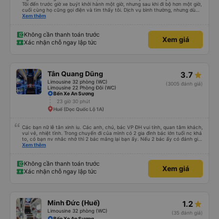
Tôi đến trước giờ xe buýt khởi hành một giờ, nhưng sau khi đi bộ hơn một giờ,
cuối cùng họ cũng gọi điện và tìm thấy tôi. Dịch vụ bình thường, nhưng dù
sao thì tôi ngủ ngon hơn ở khách sạn vì tôi rất thoải mái. Sẽ tuyệt hơn nếu
Xem thêm
tiếng còi xe bớt to hơn. Nhưng tôi thích nó nên tôi cho điểm tối đa. Cảm ơn
bạn rất nhiều.
Không cần thanh toán trước
Xem giá
Xác nhận chỗ ngay lập tức
Tân Quang Dũng
3.7
Limousine 32 phòng (WC)
(3005 đánh giá)
Limousine 22 Phòng Đôi (WC)
Bến Xe An Sương
23 giờ 30 phút
Huế (Dọc Quốc Lộ 1A)
Các bạn nữ lễ tân xinh iu. Các anh, chú, bác VP ĐH vui tính, quan tâm khách,
vui vẻ, nhiệt tình. Trong chuyến đi của mình có 2 gia đình bác lớn tuổi nc khá
to, có bạn nv nhắc nhở thì 2 bác mắng lại bạn ấy. Nếu 2 bác ấy có đánh giá
xấu thì mình ngược lại nha. Bạn ấy nhắc nhở rất đúng. 2 bác nói rất to. To
Xem thêm
đến lỗi mình ngủ còn mơ được câu chuyện các bác nói với nhau xuất hiện
trong giấc mơ của mình luôn. Nên nếu bạn ấy bị phản ánh thì đừng trừ lương
bạn ấy nha. Nếu bạn ấy bị trừ thì bảo bạn ấy liên hệ sđt của mình, mình hỗ
Không cần thanh toán trước
Xem giá
trợ ạ. Số mình đuôi 666, chuyến ĐH-NT ngày 16/1. À các bạn nữ lễ tân xinh
Xác nhận chỗ ngay lập tức
iu còn đổi cho mình phòng đơn sang đôi xong còn note là (một mình) yêu
luôn. Nhưng phòng đôi mà nằm một thì mỗi lần xe rẽ 1 cái là ✈️ Ít đi xe khách
nhưng đủ để đánh giá 10/10.
Minh Đức (Huế)
1.2
Limousine 32 phòng (WC)
(35 đánh giá)
Bến Xe An Sương