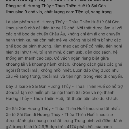
Dòng xe đi Hương Thủy - Thừa Thiên Huế từ Sài Gòn
limousine 9 chỗ vip, chất lượng cao: Tiện lợi, sang trọng
Là sản phẩm xe đi Hương Thủy - Thừa Thiên Huế từ Sài Gòn
limousine 9 chỗ cải tiến từ xe 16 chỗ. Nội thất được làm lại với
các ghế bọc da chuẩn Châu Âu, không chỉ êm ái cho chuyến
hành trình xa, mà còn mát mẻ và không hề bị hầm bí như các
ghế bọc da bình thường. Kèm theo các ghế có nhiều tiện nghi
hiện đại như ti-vi, tủ lạnh mini, ổ cắm usb, đèn đọc sách, hệ
thống âm thanh cao cấp. Có vách ngăn riêng biệt giữa
khoang lái và khoang hành khách. Khoảng cách giữa các ghế
ngồi rất thoải mái, không nhồi nhét. Luôn đáp ứng được nhu
cầu về sang trọng, thoải mái và tiện nghi trong việc di chuyển.
Đây là loại xe Sài Gòn Hương Thủy - Thừa Thiên Huế có hỗ trợ
đón/trả tận nơi miễn phí tại nội thành Sài Gòn và nội thành
Hương Thủy - Thừa Thiên Huế, rất thuận tiện cho du khách.
Xe Sài Gòn Hương Thủy - Thừa Thiên Huế limousine tốt nhất:
Xe từ Sài Gòn đi Hương Thủy - Thừa Thiên Huế limousine
được đánh giá chung có chất lượng Trung bình với điểm đánh
giá trung bình từ 2.9/5 dựa trên 4174 phản hồi của hành