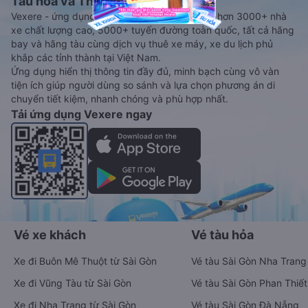
Tàu hoả và Thuê xe
Vexere - ứng dụng đặt vé đa phương tiện với hơn 3000+ nhà
xe chất lượng cao, 5000+ tuyến đường toàn quốc, tất cả hãng
bay và hãng tàu cùng dịch vụ thuê xe máy, xe du lịch phủ
khắp các tỉnh thành tại Việt Nam.
Ứng dụng hiển thị thông tin đầy đủ, minh bạch cùng vô vàn
tiện ích giúp người dùng so sánh và lựa chọn phương án di
chuyển tiết kiệm, nhanh chóng và phù hợp nhất.
Tải ứng dụng Vexere ngay
Vé xe khách
Vé tàu hỏa
Xe đi Buôn Mê Thuột từ Sài Gòn
Vé tàu Sài Gòn Nha Trang
Xe đi Vũng Tàu từ Sài Gòn
Vé tàu Sài Gòn Phan Thiết
Xe đi Nha Trang từ Sài Gòn
Vé tàu Sài Gòn Đà Nẵng