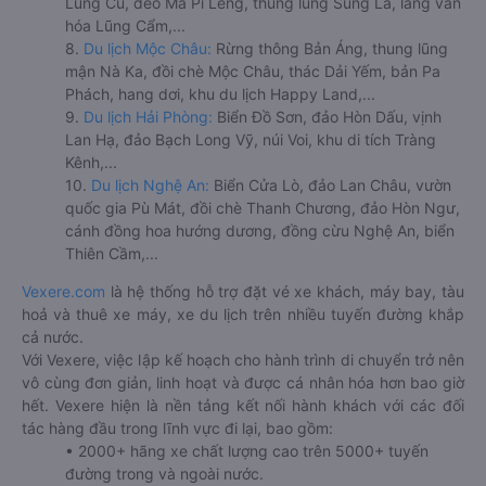
Lũng Cú, đèo Mã Pí Lèng, thung lũng Sủng Là, làng văn
hóa Lũng Cẩm,...
8.
Du lịch Mộc Châu:
Rừng thông Bản Áng, thung lũng
mận Nà Ka, đồi chè Mộc Châu, thác Dải Yếm, bản Pa
Phách, hang dơi, khu du lịch Happy Land,...
9.
Du lịch Hải Phòng:
Biển Đồ Sơn, đảo Hòn Dấu, vịnh
Lan Hạ, đảo Bạch Long Vỹ, núi Voi, khu di tích Tràng
Kênh,...
10.
Du lịch Nghệ An:
Biển Cửa Lò, đảo Lan Châu, vườn
quốc gia Pù Mát, đồi chè Thanh Chương, đảo Hòn Ngư,
cánh đồng hoa hướng dương, đồng cừu Nghệ An, biển
Thiên Cầm,...
Vexere.com
là hệ thống hỗ trợ đặt vé xe khách, máy bay, tàu
hoả và thuê xe máy, xe du lịch trên nhiều tuyến đường khắp
cả nước.
Với Vexere, việc lập kế hoạch cho hành trình di chuyển trở nên
vô cùng đơn giản, linh hoạt và được cá nhân hóa hơn bao giờ
hết. Vexere hiện là nền tảng kết nối hành khách với các đối
tác hàng đầu trong lĩnh vực đi lại, bao gồm:
• 2000+ hãng xe chất lượng cao trên 5000+ tuyến
đường trong và ngoài nước.