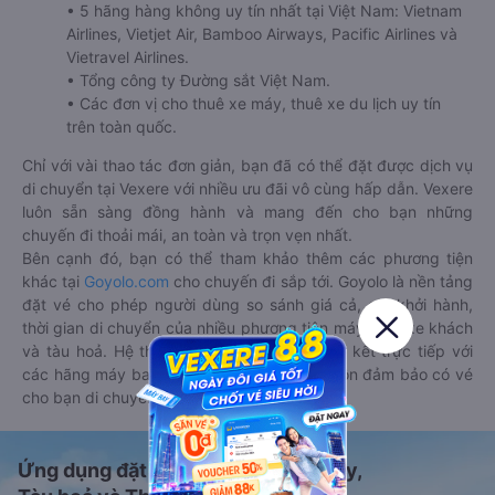
• 5 hãng hàng không uy tín nhất tại Việt Nam: Vietnam
Airlines, Vietjet Air, Bamboo Airways, Pacific Airlines và
Vietravel Airlines.
• Tổng công ty Đường sắt Việt Nam.
• Các đơn vị cho thuê xe máy, thuê xe du lịch uy tín
trên toàn quốc.
Chỉ với vài thao tác đơn giản, bạn đã có thể đặt được dịch vụ
di chuyển tại Vexere với nhiều ưu đãi vô cùng hấp dẫn. Vexere
luôn sẵn sàng đồng hành và mang đến cho bạn những
chuyến đi thoải mái, an toàn và trọn vẹn nhất.
Bên cạnh đó, bạn có thể tham khảo thêm các phương tiện
khác tại
Goyolo.com
cho chuyến đi sắp tới. Goyolo là nền tảng
đặt vé cho phép người dùng so sánh giá cả, giờ khởi hành,
thời gian di chuyển của nhiều phương tiện máy bay, xe khách
và tàu hoả. Hệ thống của Goyolo được liên kết trực tiếp với
các hãng máy bay, xe khách và tàu hoả, luôn đảm bảo có vé
cho bạn di chuyển.
Ứng dụng đặt vé Xe khách, Máy bay,