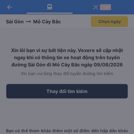
arrow_back
Tải app Vexere ngay!
Tải app Vexere
-30k
Mở app
Mở app
Nhận ưu đãi thành viên độc
-30k/ghế khi đặt vé máy bay qua
quyền
app
Sài Gòn
Mỏ Cày Bắc
Chọn ngày
Xin lỗi bạn vì sự bất tiện này. Vexere sẽ cập nhật
ngay khi có thông tin xe hoạt động trên tuyến
đường Sài Gòn đi Mỏ Cày Bắc ngày 09/08/2026
Xin bạn vui lòng thay đổi tuyến đường tìm kiếm
Thay đổi tìm kiếm
Bạn có thể tham khảo thêm một số điểm đến hấp dẫn khác