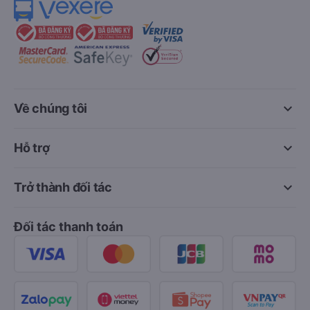
keyboard_arrow_down
Về chúng tôi
keyboard_arrow_down
Hỗ trợ
keyboard_arrow_down
Trở thành đối tác
Đối tác thanh toán