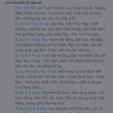
cho chuyến đi sắp tới:
1.
Du lịch Đà Lạt:
Vườn hoa Đà Lạt, làng Cù Lần, Happy
Hills, Fresh Garden, Tuyệt tình cốc, vườn thú Zoodoo,
đồi cỏ hồng Đà Lạt, đồi chè Cầu Đất,...
2.
Du lịch Nha Trang:
Bãi biển Trần Phú, tháp Trầm
Hương, nhà thờ đá, chợ đêm Nha Trang, đảo Hòn Mun,
nhà ga Nha Trang, đảo Điệp Sơn, thác bà Ponagar,...
3.
Du lịch Vũng Tàu:
Ngọn hải đăng, Bãi Sau, Hồ Mây,
mũi Nghinh Phong, hồ Đá Xanh, đồi Con Heo, hòn Bà,
vườn quốc gia Bình Châu, bến thuyền Marina,...
4.
Du lịch Phan Thiết:
Bãi đá Ông Địa, hòn Rơm, đồi cát
bay, Bàu Trắng - Bàu Sen, suối Tiên, làng chài Mũi Né,
đảo Hòn Bà, hải đăng Kê Gà,...
5.
Du lịch Buôn Ma Thuột:
Bảo tàng cà phê Buôn Mê
Thuột, núi Đá Voi, hồ Lắk, cụm 3 thác Dray Sap – Dray
Nur – Gia Long, Buôn Đôn, hồ Ea Kao, vườn quốc gia
Chư Yang Shin,...
6.
Du lịch Sapa:
Nhà thờ đá Sapa, bảo tàng Sapa, núi
Hàm Rồng, bản Cát Cát, thác Tiên Sa, thung lũng Hoa
Hồng, thung lũng Mường Hoa,...
7.
Du lịch Hà Giang:
Cao nguyên đá Đồng Văn, cột cờ