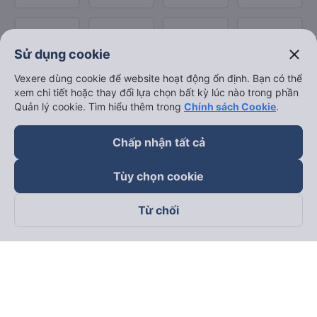
close
Sử dụng cookie
Vexere dùng cookie để website hoạt động ổn định. Bạn có thể
xem chi tiết hoặc thay đổi lựa chọn bất kỳ lúc nào trong phần
Quản lý cookie. Tìm hiểu thêm trong
Chính sách Cookie
.
Chấp nhận tất cả
Tùy chọn cookie
Từ chối
Theo dõi chúng tôi trên
Facebook
Tiktok
Youtube
Công ty TNHH Thương Mại Dịch Vụ Vexere