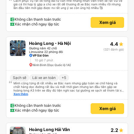
Cách phục vụ rất ok tổng đài tư vấn nhe nhàng nhân viên trên xe rất vui vẻ
giá cả thi hợp lý gặp a chủ xe rất dễ thương đi xe Bắc nam nhiều rồi nhưng
lần đầu tiên mới gặp được nx rất ung ý se còn ủng hộ nhiều 🥰
Không cần thanh toán trước
Xem giá
Xác nhận chỗ ngay lập tức
Hoàng Long - Hà Nội
4.4
Giường nằm 42 chỗ
(321 đánh giá)
Limousine 22 phòng đôi
VP Sài Gòn
10 giờ 7 phút
Ninh Bình (Dọc Quốc lộ 1A)
Sạch sẽ
Lái xe an toàn
+5
Mình cũng từng đi rất nhiều xe Bắc nam nhưng gặp toàn xe chở hàng và
chất hàng dọc đường rất lâu và mất thời gian nhưng lan đầu tiên gặp xe
hoàng long A3 trên xe đây đủ tiện nghi sac tại giường xe sạch sẽ thơm tài xế
lo xe thoải mái vui tính sẽ con ung hô nhe
Xem thêm
Không cần thanh toán trước
Xem giá
Xác nhận chỗ ngay lập tức
Hoàng Long Hải Vân
2.2