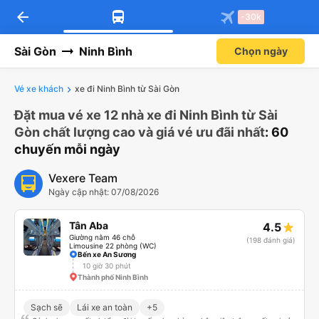
arrow_back
-30k
Sài Gòn
Ninh Bình
Chọn ngày
Vé xe khách
xe đi Ninh Bình từ Sài Gòn
Đặt mua vé xe 12 nhà xe đi Ninh Bình từ Sài
Gòn chất lượng cao và giá vé ưu đãi nhất
: 60
chuyến mỗi ngày
Vexere Team
Ngày cập nhật: 07/08/2026
Tân Aba
4.5
Giường nằm 46 chỗ
(198 đánh giá)
Limousine 22 phòng (WC)
Bến xe An Sương
10 giờ 30 phút
Thành phố Ninh Bình
Sạch sẽ
Lái xe an toàn
+5