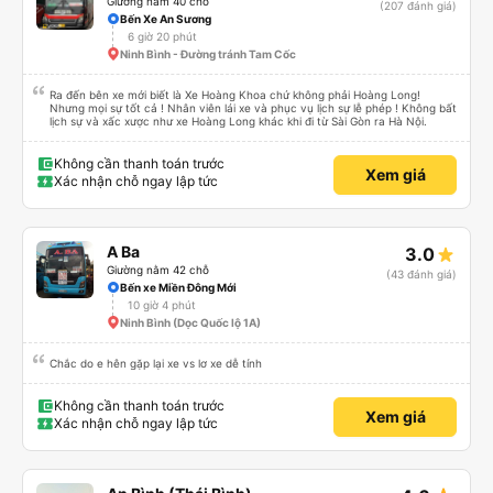
Giường nằm 40 chỗ
(207 đánh giá)
Bến Xe An Sương
6 giờ 20 phút
Ninh Bình - Đường tránh Tam Cốc
Ra đến bên xe mới biết là Xe Hoàng Khoa chứ không phải Hoàng Long!
Nhưng mọi sự tốt cả ! Nhân viên lái xe và phục vụ lịch sự lễ phép ! Không bất
lịch sự và xấc xược như xe Hoàng Long khác khi đi từ Sài Gòn ra Hà Nội.
Không cần thanh toán trước
Xem giá
Xác nhận chỗ ngay lập tức
A Ba
3.0
Giường nằm 42 chỗ
(43 đánh giá)
Bến xe Miền Đông Mới
10 giờ 4 phút
Ninh Bình (Dọc Quốc lộ 1A)
Chắc do e hên gặp lại xe vs lơ xe dễ tính
Không cần thanh toán trước
Xem giá
Xác nhận chỗ ngay lập tức