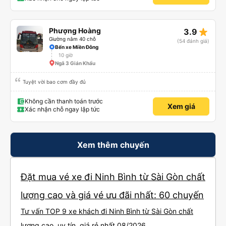
star_rate
Phượng Hoàng
3.9
Giường nằm 40 chỗ
(54 đánh giá)
Bến xe Miền Đông
10 giờ
Ngã 3 Gián Khẩu
Tuyệt vời bao cơm đầy đủ
Không cần thanh toán trước
Xem giá
Xác nhận chỗ ngay lập tức
Xem thêm chuyến
Đặt mua vé xe đi Ninh Bình từ Sài Gòn chất
lượng cao và giá vé ưu đãi nhất: 60 chuyến
Tư vấn TOP 9 xe khách đi Ninh Bình từ Sài Gòn chất
lượng cao, uy tín, giá rẻ nhất 08/2026