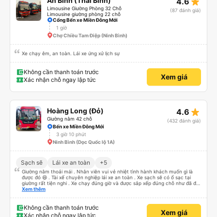
star_rate
An Bình (Thái Bình)
4.6
Limousine Giường Phòng 32 Chỗ
(87 đánh giá)
Limousine giường phòng 22 chỗ
Cổng Bến xe Miền Đông Mới
1 giờ
Chợ Chiều Tam Điệp (Ninh Bình)
Xe chạy êm, an toàn. Lái xe ứng xử lịch sự
Không cần thanh toán trước
Xem giá
Xác nhận chỗ ngay lập tức
star_rate
Hoàng Long (Đỏ)
4.6
Giường nằm 42 chỗ
(432 đánh giá)
Bến xe Miền Đông Mới
3 giờ 10 phút
Ninh Bình (Dọc Quốc lộ 1A)
Sạch sẽ
Lái xe an toàn
+5
Giường nằm thoải mái . Nhân viên vui vẻ nhiệt tình hành khách muốn gì là
được đó 😆 . Tài xế chuyên nghiệp lái xe an toàn . Xe sạch sẽ có ổ sạc tại
giường rất tiện nghi . Xe chạy đúng giờ và được sắp xếp đúng chỗ như đã đặt
. Điểm 10 cho hoàng long đỏ 👍
Xem thêm
Không cần thanh toán trước
Xem giá
Xác nhận chỗ ngay lập tức