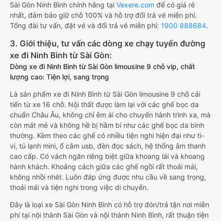
Sài Gòn Ninh Bình chính hãng tại
Vexere.com
để có giá rẻ
nhất, đảm bảo giữ chỗ 100% và hỗ trợ đổi trả vé miễn phí.
Tổng đài tư vấn, đặt vé và đổi trả vé miễn phí:
1900 888684
.
3. Giới thiệu, tư vấn các dòng xe chạy tuyến đường
xe đi Ninh Bình từ Sài Gòn:
Dòng xe đi Ninh Bình từ Sài Gòn limousine 9 chỗ vip, chất
lượng cao: Tiện lợi, sang trọng
Là sản phẩm xe đi Ninh Bình từ Sài Gòn limousine 9 chỗ cải
tiến từ xe 16 chỗ. Nội thất được làm lại với các ghế bọc da
chuẩn Châu Âu, không chỉ êm ái cho chuyến hành trình xa, mà
còn mát mẻ và không hề bị hầm bí như các ghế bọc da bình
thường. Kèm theo các ghế có nhiều tiện nghi hiện đại như ti-
vi, tủ lạnh mini, ổ cắm usb, đèn đọc sách, hệ thống âm thanh
cao cấp. Có vách ngăn riêng biệt giữa khoang lái và khoang
hành khách. Khoảng cách giữa các ghế ngồi rất thoải mái,
không nhồi nhét. Luôn đáp ứng được nhu cầu về sang trọng,
thoải mái và tiện nghi trong việc di chuyển.
Đây là loại xe Sài Gòn Ninh Bình có hỗ trợ đón/trả tận nơi miễn
phí tại nội thành Sài Gòn và nội thành Ninh Bình, rất thuận tiện