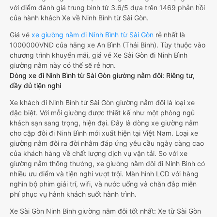
với điểm đánh giá trung bình từ 3.6/5 dựa trên 1469 phản hồi
của hành khách Xe về Ninh Bình từ Sài Gòn.
Giá vé
xe giường nằm đi Ninh Bình từ Sài Gòn
rẻ nhất là
1000000VND của hãng xe An Bình (Thái Bình). Tùy thuộc vào
chương trình khuyến mãi, giá vé Xe Sài Gòn đi Ninh Bình
giường nằm này có thể sẽ rẻ hơn.
Dòng xe đi Ninh Bình từ Sài Gòn giường nằm đôi: Riêng tư,
đầy đủ tiện nghi
Xe khách đi Ninh Bình từ Sài Gòn giường nằm đôi là loại xe
đặc biệt. Với mỗi giường được thiết kế như một phòng ngủ
khách sạn sang trọng, hiện đại. Đây là dòng xe giường nằm
cho cặp đôi đi Ninh Bình mới xuất hiện tại Việt Nam. Loại xe
giường nằm đôi ra đời nhằm đáp ứng yêu cầu ngày càng cao
của khách hàng về chất lượng dịch vụ vận tải. So với xe
giường nằm thông thường, xe giường nằm đôi đi Ninh Bình có
nhiều ưu điểm và tiện nghi vượt trội. Màn hình LCD với hàng
nghìn bộ phim giải trí, wifi, và nước uống và chăn đắp miễn
phí phục vụ hành khách suốt hành trình.
Xe Sài Gòn Ninh Bình giường nằm đôi tốt nhất: Xe từ Sài Gòn