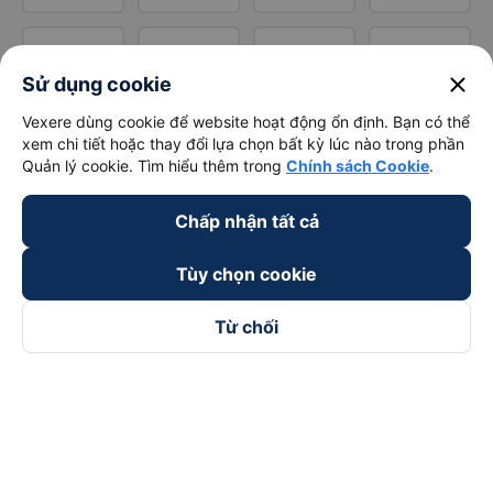
close
Sử dụng cookie
Vexere dùng cookie để website hoạt động ổn định. Bạn có thể
xem chi tiết hoặc thay đổi lựa chọn bất kỳ lúc nào trong phần
Quản lý cookie. Tìm hiểu thêm trong
Chính sách Cookie
.
Chấp nhận tất cả
Tùy chọn cookie
Từ chối
Theo dõi chúng tôi trên
Facebook
Tiktok
Youtube
Công ty TNHH Thương Mại Dịch Vụ Vexere