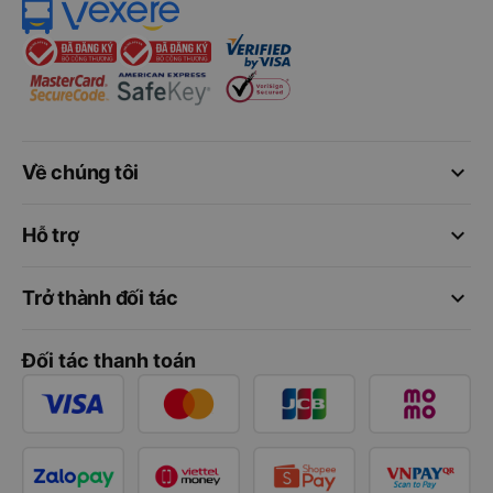
keyboard_arrow_down
Về chúng tôi
keyboard_arrow_down
Hỗ trợ
keyboard_arrow_down
Trở thành đối tác
Đối tác thanh toán