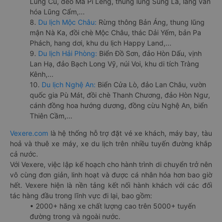
Lũng Cú, đèo Mã Pí Lèng, thung lũng Sủng Là, làng văn
hóa Lũng Cẩm,...
8.
Du lịch Mộc Châu:
Rừng thông Bản Áng, thung lũng
mận Nà Ka, đồi chè Mộc Châu, thác Dải Yếm, bản Pa
Phách, hang dơi, khu du lịch Happy Land,...
9.
Du lịch Hải Phòng:
Biển Đồ Sơn, đảo Hòn Dấu, vịnh
Lan Hạ, đảo Bạch Long Vỹ, núi Voi, khu di tích Tràng
Kênh,...
10.
Du lịch Nghệ An:
Biển Cửa Lò, đảo Lan Châu, vườn
quốc gia Pù Mát, đồi chè Thanh Chương, đảo Hòn Ngư,
cánh đồng hoa hướng dương, đồng cừu Nghệ An, biển
Thiên Cầm,...
Vexere.com
là hệ thống hỗ trợ đặt vé xe khách, máy bay, tàu
hoả và thuê xe máy, xe du lịch trên nhiều tuyến đường khắp
cả nước.
Với Vexere, việc lập kế hoạch cho hành trình di chuyển trở nên
vô cùng đơn giản, linh hoạt và được cá nhân hóa hơn bao giờ
hết. Vexere hiện là nền tảng kết nối hành khách với các đối
tác hàng đầu trong lĩnh vực đi lại, bao gồm:
• 2000+ hãng xe chất lượng cao trên 5000+ tuyến
đường trong và ngoài nước.