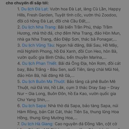
cho chuyến đi sắp tới:
1.
Du lịch Đà Lạt:
Vườn hoa Đà Lạt, làng Cù Lần, Happy
Hills, Fresh Garden, Tuyệt tình cốc, vườn thú Zoodoo,
đồi cỏ hồng Đà Lạt, đồi chè Cầu Đất,...
2.
Du lịch Nha Trang:
Bãi biển Trần Phú, tháp Trầm
Hương, nhà thờ đá, chợ đêm Nha Trang, đảo Hòn Mun,
nhà ga Nha Trang, đảo Điệp Sơn, thác bà Ponagar,...
3.
Du lịch Vũng Tàu:
Ngọn hải đăng, Bãi Sau, Hồ Mây,
mũi Nghinh Phong, hồ Đá Xanh, đồi Con Heo, hòn Bà,
vườn quốc gia Bình Châu, bến thuyền Marina,...
4.
Du lịch Phan Thiết:
Bãi đá Ông Địa, hòn Rơm, đồi cát
bay, Bàu Trắng - Bàu Sen, suối Tiên, làng chài Mũi Né,
đảo Hòn Bà, hải đăng Kê Gà,...
5.
Du lịch Buôn Ma Thuột:
Bảo tàng cà phê Buôn Mê
Thuột, núi Đá Voi, hồ Lắk, cụm 3 thác Dray Sap – Dray
Nur – Gia Long, Buôn Đôn, hồ Ea Kao, vườn quốc gia
Chư Yang Shin,...
6.
Du lịch Sapa:
Nhà thờ đá Sapa, bảo tàng Sapa, núi
Hàm Rồng, bản Cát Cát, thác Tiên Sa, thung lũng Hoa
Hồng, thung lũng Mường Hoa,...
7.
Du lịch Hà Giang:
Cao nguyên đá Đồng Văn, cột cờ