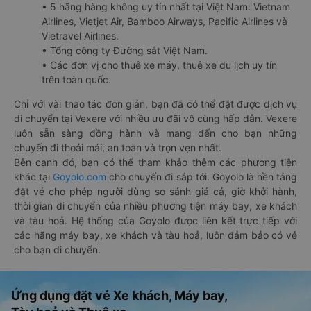
• 5 hãng hàng không uy tín nhất tại Việt Nam: Vietnam
Airlines, Vietjet Air, Bamboo Airways, Pacific Airlines và
Vietravel Airlines.
• Tổng công ty Đường sắt Việt Nam.
• Các đơn vị cho thuê xe máy, thuê xe du lịch uy tín
trên toàn quốc.
Chỉ với vài thao tác đơn giản, bạn đã có thể đặt được dịch vụ
di chuyển tại Vexere với nhiều ưu đãi vô cùng hấp dẫn. Vexere
luôn sẵn sàng đồng hành và mang đến cho bạn những
chuyến đi thoải mái, an toàn và trọn vẹn nhất.
Bên cạnh đó, bạn có thể tham khảo thêm các phương tiện
khác tại
Goyolo.com
cho chuyến đi sắp tới. Goyolo là nền tảng
đặt vé cho phép người dùng so sánh giá cả, giờ khởi hành,
thời gian di chuyển của nhiều phương tiện máy bay, xe khách
và tàu hoả. Hệ thống của Goyolo được liên kết trực tiếp với
các hãng máy bay, xe khách và tàu hoả, luôn đảm bảo có vé
cho bạn di chuyển.
Ứng dụng đặt vé Xe khách, Máy bay,