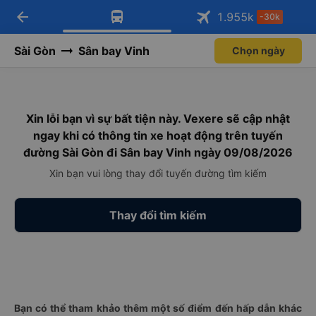
arrow_back
Tải app Vexere ngay!
Tải app Vexere
1.955
k
-30k
Mở app
Mở app
Nhận ưu đãi thành viên độc
-30k/ghế khi đặt vé máy bay qua
quyền
app
Sài Gòn
Sân bay Vinh
Chọn ngày
Xin lỗi bạn vì sự bất tiện này. Vexere sẽ cập nhật
ngay khi có thông tin xe hoạt động trên tuyến
đường Sài Gòn đi Sân bay Vinh ngày 09/08/2026
Xin bạn vui lòng thay đổi tuyến đường tìm kiếm
Thay đổi tìm kiếm
Bạn có thể tham khảo thêm một số điểm đến hấp dẫn khác