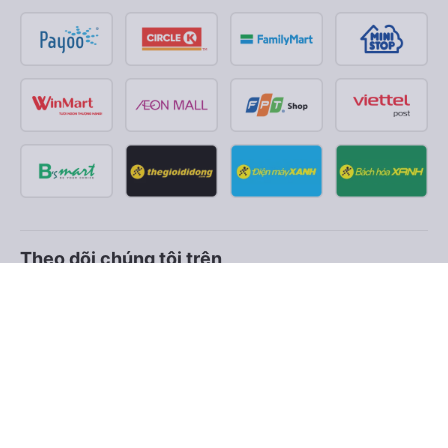
Theo dõi chúng tôi trên
Facebook
Tiktok
Youtube
Công ty TNHH Thương Mại Dịch Vụ Vexere
Địa chỉ đăng ký kinh doanh: 8C Chữ Đồng Tử, Phường Tân
Sơn Nhất, TP. Hồ Chí Minh, Việt Nam
Địa chỉ
:
Lầu 2, toà nhà H3 Circo Hoàng Diệu, 384 Hoàng Diệu,
Phường Khánh Hội, TP Hồ Chí Minh, Việt Nam