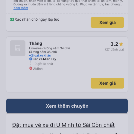
êm thuận, nhân viên lễ độ, tài xế vững tay quả thật khiến tôi an tâm, mãn ý.
Đường xa muôn dặm mà lòng chẳng vướng lo. Phục vụ tận tụy, tác phong
nghiêm cẩn, hiếm thấy giữa thời buổi kim tiền vội vã. Xã hội loạn đạo. Xin gửi
Xem thêm
lời tán dương chân thành, kính chúc nhà xe ngày một hưng thịnh, vạn lộ bình
an.”
Xác nhận chỗ ngay lập tức
Xem giá
Thắng
3.2
Limosine giường nằm 34 chỗ
(27 đánh giá)
Giường nằm 36 chỗ
+2 loại xe khác
Bến xe Miền Tây
9 giờ 10 phút
U Minh
Xem giá
Xem thêm chuyến
Đặt mua vé xe đi U Minh từ Sài Gòn chất