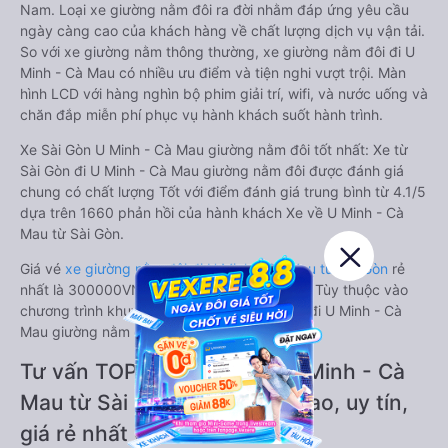
Nam. Loại xe giường nằm đôi ra đời nhằm đáp ứng yêu cầu
ngày càng cao của khách hàng về chất lượng dịch vụ vận tải.
So với xe giường nằm thông thường, xe giường nằm đôi đi U
Minh - Cà Mau có nhiều ưu điểm và tiện nghi vượt trội. Màn
hình LCD với hàng nghìn bộ phim giải trí, wifi, và nước uống và
chăn đắp miễn phí phục vụ hành khách suốt hành trình.
Xe Sài Gòn U Minh - Cà Mau giường nằm đôi tốt nhất: Xe từ
Sài Gòn đi U Minh - Cà Mau giường nằm đôi được đánh giá
chung có chất lượng Tốt với điểm đánh giá trung bình từ 4.1/5
dựa trên 1660 phản hồi của hành khách Xe về U Minh - Cà
Mau từ Sài Gòn.
Giá vé
xe giường nằm đôi đi U Minh - Cà Mau từ Sài Gòn
rẻ
nhất là 300000VND của hãng xe Tuấn Hiệp. Tùy thuộc vào
chương trình khuyến mãi, giá vé Xe Sài Gòn đi U Minh - Cà
Mau giường nằm đôi này có thể sẽ rẻ hơn.
Tư vấn TOP 2 xe khách đi U Minh - Cà
Mau từ Sài Gòn chất lượng cao, uy tín,
giá rẻ nhất 08/2026