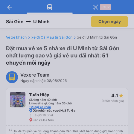
arrow_back
-30k
Sài Gòn
U Minh
Chọn ngày
Vé xe khách
xe đi Cà Mau từ Sài Gòn
xe đi U Minh từ Sài Gòn
Đặt mua vé xe 5 nhà xe đi U Minh từ Sài Gòn
chất lượng cao và giá vé ưu đãi nhất
: 51
chuyến mỗi ngày
Vexere Team
Ngày cập nhật: 08/08/2026
Tuấn Hiệp
4.1
Giường nằm 40 chỗ
(1659 đánh giá)
Limousine giường nằm 36 chỗ
+2 loại xe khác
Gần chân cầu vượt Ngã Tư Ga
8 giờ 10 phút
Bến xe Cà Mau
Tôi đi Chuyến xe từ Long Thành đến Cần Thơ, khởi hành đúng giờ, hành trình