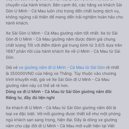
chuyển của hành khách. Bên cạnh đó, các hãng xe khách Sài
Gòn U Minh - Cà Mau luôn chú trọng đến chất lượng dịch vụ,
không ngừng cải thiện để mang đến trải nghiệm hoàn hảo cho
hành khách.
Xe Sài Gòn U Minh - Cà Mau giường nằm tốt nhất: Xe từ Sài
Gòn đi U Minh - Cà Mau giường nằm được đánh giá chung
chất lượng Tốt với điểm đánh giá trung bình từ 3.6/5 dựa trên
1687 phản hồi của hành khách Xe về U Minh - Cà Mau từ Sài
Gòn.
Giá vé
xe giường nằm đi U Minh - Cà Mau từ Sài Gòn
rẻ nhất
là 250000VND của hãng xe Thắng. Tùy thuộc vào chương
trình khuyến mãi, giá vé Xe Sài Gòn đi U Minh - Cà Mau
giường nằm này có thể sẽ rẻ hơn.
Dòng xe đi U Minh - Cà Mau từ Sài Gòn giường nằm đôi:
Riêng tư, đầy đủ tiện nghi
Xe khách đi U Minh - Cà Mau từ Sài Gòn giường nằm đôi là
loại xe đặc biệt. Với mỗi giường được thiết kế như một phòng
ngủ khách sạn sang trọng, hiện đại. Đây là dòng xe giường
nằm cho cặp đôi đi U Minh - Cà Mau mới xuất hiện tại Việt