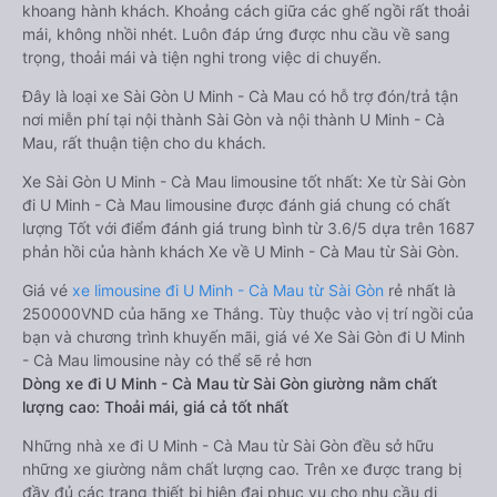
khoang hành khách. Khoảng cách giữa các ghế ngồi rất thoải
mái, không nhồi nhét. Luôn đáp ứng được nhu cầu về sang
trọng, thoải mái và tiện nghi trong việc di chuyển.
Đây là loại xe Sài Gòn U Minh - Cà Mau có hỗ trợ đón/trả tận
nơi miễn phí tại nội thành Sài Gòn và nội thành U Minh - Cà
Mau, rất thuận tiện cho du khách.
Xe Sài Gòn U Minh - Cà Mau limousine tốt nhất: Xe từ Sài Gòn
đi U Minh - Cà Mau limousine được đánh giá chung có chất
lượng Tốt với điểm đánh giá trung bình từ 3.6/5 dựa trên 1687
phản hồi của hành khách Xe về U Minh - Cà Mau từ Sài Gòn.
Giá vé
xe limousine đi U Minh - Cà Mau từ Sài Gòn
rẻ nhất là
250000VND của hãng xe Thắng. Tùy thuộc vào vị trí ngồi của
bạn và chương trình khuyến mãi, giá vé Xe Sài Gòn đi U Minh
- Cà Mau limousine này có thể sẽ rẻ hơn
Dòng xe đi U Minh - Cà Mau từ Sài Gòn giường nằm chất
lượng cao: Thoải mái, giá cả tốt nhất
Những nhà xe đi U Minh - Cà Mau từ Sài Gòn đều sở hữu
những xe giường nằm chất lượng cao. Trên xe được trang bị
đầy đủ các trang thiết bị hiện đại phục vụ cho nhu cầu di