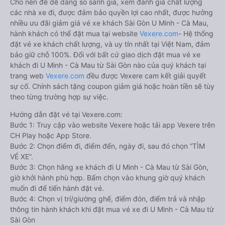
Cho nên để dễ dàng so sánh giá, xem đánh giá chất lượng
các nhà xe đi, được đảm bảo quyền lợi cao nhất, được hưởng
nhiều ưu đãi giảm giá vé xe khách Sài Gòn U Minh - Cà Mau,
hành khách có thể đặt mua tại website
Vexere.com
- Hệ thống
đặt vé xe khách chất lượng, và uy tín nhất tại Việt Nam, đảm
bảo giữ chỗ 100%. Đối với bất cứ giao dịch đặt mua vé xe
khách đi U Minh - Cà Mau từ Sài Gòn nào của quý khách tại
trang web
Vexere.com
đều được Vexere cam kết giải quyết
sự cố. Chính sách tặng coupon giảm giá hoặc hoàn tiền sẽ tùy
theo từng trường hợp sự việc.
Hướng dẫn đặt vé tại Vexere.com:
Bước 1: Truy cập vào website Vexere hoặc tải app Vexere trên
CH Play hoặc App Store.
Bước 2: Chọn điểm đi, điểm đến, ngày đi, sau đó chọn “TÌM
VÉ XE”.
Bước 3: Chọn hãng xe khách đi U Minh - Cà Mau từ Sài Gòn,
giờ khởi hành phù hợp. Bấm chọn vào khung giờ quý khách
muốn đi để tiến hành đặt vé.
Bước 4: Chọn vị trí/giường ghế, điểm đón, điểm trả và nhập
thông tin hành khách khi đặt mua vé xe đi U Minh - Cà Mau từ
Sài Gòn