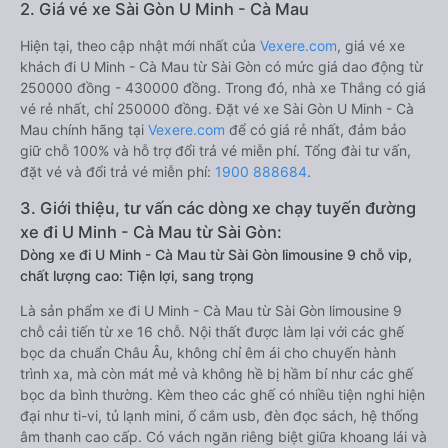
2. Giá vé xe Sài Gòn U Minh - Cà Mau
Hiện tại, theo cập nhật mới nhất của
Vexere.com
, giá vé xe
khách đi U Minh - Cà Mau từ Sài Gòn có mức giá dao động từ
250000 đồng - 430000 đồng. Trong đó, nhà xe Thắng có giá
vé rẻ nhất, chỉ 250000 đồng. Đặt vé xe Sài Gòn U Minh - Cà
Mau chính hãng tại
Vexere.com
để có giá rẻ nhất, đảm bảo
giữ chỗ 100% và hỗ trợ đổi trả vé miễn phí. Tổng đài tư vấn,
đặt vé và đổi trả vé miễn phí:
1900 888684
.
3. Giới thiệu, tư vấn các dòng xe chạy tuyến đường
xe đi U Minh - Cà Mau từ Sài Gòn:
Dòng xe đi U Minh - Cà Mau từ Sài Gòn limousine 9 chỗ vip,
chất lượng cao: Tiện lợi, sang trọng
Là sản phẩm xe đi U Minh - Cà Mau từ Sài Gòn limousine 9
chỗ cải tiến từ xe 16 chỗ. Nội thất được làm lại với các ghế
bọc da chuẩn Châu Âu, không chỉ êm ái cho chuyến hành
trình xa, mà còn mát mẻ và không hề bị hầm bí như các ghế
bọc da bình thường. Kèm theo các ghế có nhiều tiện nghi hiện
đại như ti-vi, tủ lạnh mini, ổ cắm usb, đèn đọc sách, hệ thống
âm thanh cao cấp. Có vách ngăn riêng biệt giữa khoang lái và