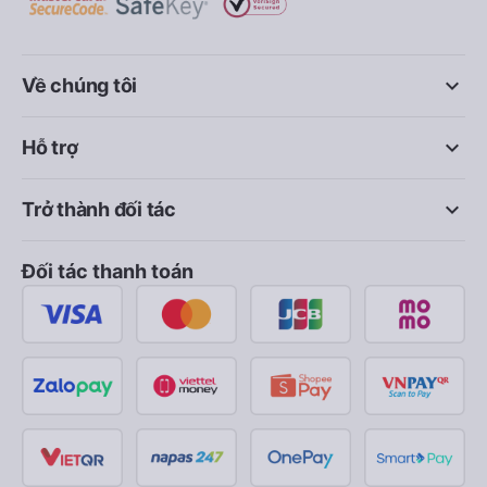
keyboard_arrow_down
Về chúng tôi
keyboard_arrow_down
Hỗ trợ
keyboard_arrow_down
Trở thành đối tác
Đối tác thanh toán