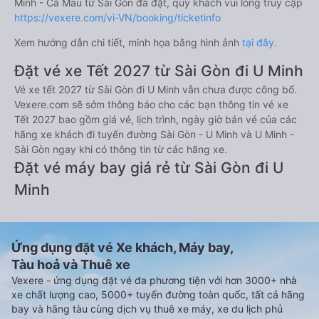
Minh - Cà Mau từ Sài Gòn đã đặt, quý khách vui lòng truy cập
https://vexere.com/vi-VN/booking/ticketinfo
Xem hướng dẫn chi tiết, minh họa bằng hình ảnh
tại đây.
Đặt vé xe Tết 2027 từ Sài Gòn đi U Minh
Vé xe tết 2027 từ Sài Gòn đi U Minh vẫn chưa được công bố.
Vexere.com sẽ sớm thông báo cho các bạn thông tin vé xe
Tết 2027 bao gồm giá vé, lịch trình, ngày giờ bán vé của các
hãng xe khách đi tuyến đường Sài Gòn - U Minh và U Minh -
Sài Gòn ngay khi có thông tin từ các hãng xe.
Đặt vé máy bay giá rẻ từ Sài Gòn đi U
Minh
Ứng dụng đặt vé Xe khách, Máy bay,
Tàu hoả và Thuê xe
Vexere - ứng dụng đặt vé đa phương tiện với hơn 3000+ nhà
xe chất lượng cao, 5000+ tuyến đường toàn quốc, tất cả hãng
bay và hãng tàu cùng dịch vụ thuê xe máy, xe du lịch phủ