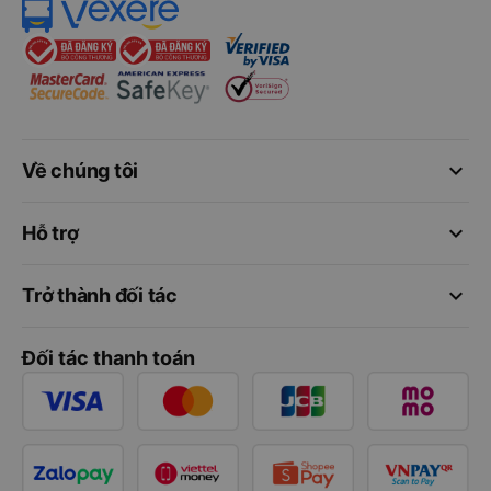
keyboard_arrow_down
Về chúng tôi
keyboard_arrow_down
Hỗ trợ
keyboard_arrow_down
Trở thành đối tác
Đối tác thanh toán