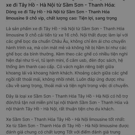
xe đi Tây Hồ - Hà Nội từ Sầm Sơn - Thanh Hóa:
Dòng xe đi Tây Hồ - Hà Nội từ Sầm Sơn - Thanh Hóa
limousine 9 chỗ vip, chất lượng cao: Tiện lợi, sang trọng
Là sản phẩm xe đi Tây Hồ - Hà Nội từ Sầm Sơn - Thanh Hóa
limousine 9 chỗ cải tiến từ xe 16 chỗ. Nội thất được làm lại với
các ghế bọc da chuẩn Châu Âu, không chỉ êm ái cho chuyến
hành trình xa, mà còn mát mẻ và không hề bị hầm bí như các
ghế bọc da bình thường. Kèm theo các ghế có nhiều tiện nghi
hiện đại như ti-vi, tủ lạnh mini, ổ cắm usb, đèn đọc sách, hệ
thống âm thanh cao cấp. Có vách ngăn riêng biệt giữa
khoang lái và khoang hành khách. Khoảng cách giữa các ghế
ngồi rất thoải mái, không nhồi nhét. Luôn đáp ứng được nhu
cầu về sang trọng, thoải mái và tiện nghi trong việc di chuyển.
Đây là loại xe Sầm Sơn - Thanh Hóa Tây Hồ - Hà Nội có hỗ trợ
đón/trả tận nơi miễn phí tại nội thành Sầm Sơn - Thanh Hóa và
nội thành Tây Hồ - Hà Nội, rất thuận tiện cho du khách.
Xe Sầm Sơn - Thanh Hóa Tây Hồ - Hà Nội limousine tốt nhất:
Xe từ Sầm Sơn - Thanh Hóa đi Tây Hồ - Hà Nội limousine được
đánh giá chung có chất lượng Tốt với điểm đánh giá trung