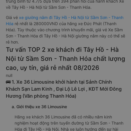
trung bình từ 4.7/5 dựa trên 394 phản hồi của hành khách Xe
về Tây Hồ - Hà Nội từ Sầm Sơn - Thanh Hóa.
Giá vé
xe giường nằm đi Tây Hồ - Hà Nội từ Sầm Sơn - Thanh
Hóa
rẻ nhất là 280000VND của hãng xe Đức Phát (Thanh
Hóa). Tùy thuộc vào chương trình khuyến mãi, giá vé Xe Sầm
Sơn - Thanh Hóa đi Tây Hồ - Hà Nội giường nằm này có thể sẽ
rẻ hơn.
Tư vấn TOP 2 xe khách đi Tây Hồ - Hà
Nội từ Sầm Sơn - Thanh Hóa chất lượng
cao, uy tín, giá rẻ nhất 08/2026
null
🚌 1. Xe 36 Limousine khởi hành tại Sảnh Chính
Khách Sạn Lam Kinh , Đại Lộ Lê Lợi , KĐT Mới Đông
Hương (Văn phòng Thanh Hóa)
a. Giới thiệu xe 36 Limousine
Hãng xe khách 36 Limousine đã có nhiều năm kinh
nghiệm hoạt động trên tuyến đường từ Sầm Sơn - Thanh
Hóa đi Tây Hồ - Hà Nội. Nhà xe luôn hướng đến sự hài