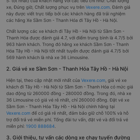
5: tốt nhất) của khách hàng với các tiêu chí như: Chất lượng
xe, Đúng giờ, Chất lượng phục vụ trên
Vexere.com
. Đánh giá
này được viết trực tiếp bởi các khách hàng đã trải nghiệm
các hãng Xe Sầm Sơn - Thanh Hóa đi Tây Hồ - Hà Nội.
Chất lượng các xe khách đi Tây Hồ - Hà Nội từ Sầm Sơn -
Thanh Hóa được đánh giá 4.7, với điểm trung bình là 4.7/5 bởi
963 hành khách. Trong đó hãng xe khách Sầm Sơn - Thanh
Hóa Tây Hồ - Hà Nội tốt nhất tuyến được đánh giá 4.7/5 bởi
569 hành khách là nhà xe 36 Limousine.
2. Giá vé xe Sầm Sơn - Thanh Hóa Tây Hồ - Hà Nội
Hiện tại, theo cập nhật mới nhất của
Vexere.com
, giá vé xe
khách đi Tây Hồ - Hà Nội từ Sầm Sơn - Thanh Hóa có mức giá
dao động từ 260000 đồng - 280000 đồng. Trong đó, nhà xe
36 Limousine có giá vé rẻ nhất, chỉ 260000 đồng. Đặt vé xe
Sầm Sơn - Thanh Hóa Tây Hồ - Hà Nội chính hãng tại
Vexere.com
để có giá rẻ nhất, đảm bảo giữ chỗ 100% và hỗ
trợ đổi trả vé miễn phí. Tổng đài tư vấn, đặt vé và đổi trả vé
miễn phí:
1900 888684
.
3. Giới thiệu, tư vấn các dòng xe chạy tuyến đường