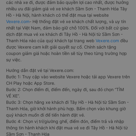
các nhà xe đi, được đảm bảo quyền lợi cao nhất, được hưởng
nhiều ưu đãi giảm giá vé xe khách Sầm Sơn - Thanh Hóa Tây
Hồ - Hà Nội, hành khách có thể đặt mua tại website
Vexere.com
- Hệ thống đặt vé xe khách chất lượng, và uy tín
nhất tại Việt Nam, đảm bảo giữ chỗ 100%. Đối với bất cứ giao
dịch đặt mua vé xe khách đi Tây Hồ - Hà Nội từ Sầm Sơn -
Thanh Hóa nào của quý khách tại trang web
Vexere.com
đều
được Vexere cam kết giải quyết sự cố. Chính sách tặng
coupon giảm giá hoặc hoàn tiền sẽ tùy theo từng trường hợp
sự việc.
Hướng dẫn đặt vé tại Vexere.com:
Bước 1: Truy cập vào website Vexere hoặc tải app Vexere trên
CH Play hoặc App Store.
Bước 2: Chọn điểm đi, điểm đến, ngày đi, sau đó chọn “TÌM
VÉ XE”.
Bước 3: Chọn hãng xe khách đi Tây Hồ - Hà Nội từ Sầm Sơn -
Thanh Hóa, giờ khởi hành phù hợp. Bấm chọn vào khung giờ
quý khách muốn đi để tiến hành đặt vé.
Bước 4: Chọn vị trí/giường ghế, điểm đón, điểm trả và nhập
thông tin hành khách khi đặt mua vé xe đi Tây Hồ - Hà Nội từ
Sầm Sơn - Thanh Hóa