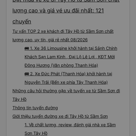
lượng cao và giá vé ưu đãi nhất: 121
chuyến
Tư vấn TOP 2 xe khách đi Tây Hồ từ Sầm Sơn chất
lượng cao, uy tín, giá rẻ nhất 08/2026
🚌 1. Xe 36 Limousine khởi hành tại Sảnh Chính
Khách Sạn Lam Kinh , Đại Lộ Lê Lợi , KĐT Mới
Đông Hương (Văn phòng Thanh Hóa)
🚌 2. Xe Đức Phát (Thanh Hóa) khởi hành tại
Nguyễn Trãi (Bến xe phía Tây Thanh Hóa)
Những câu hỏi thường gặp về tuyến xe từ Sầm Sơn đi
Tây Hồ
Thông tin tuyến đường
Giới thiệu tuyến đường xe đi Tây Hồ từ Sầm Sơn
1. Về chất lượng, review, đánh giá nhà xe Sầm
Sơn Tây Hồ