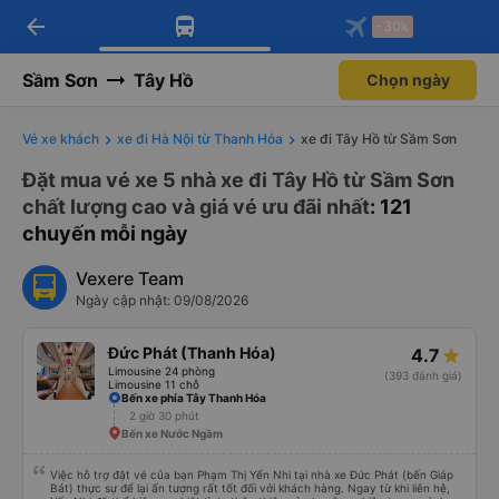
arrow_back
Tải app Vexere ngay!
Tải app Vexere
-30k
Mở app
Mở app
Nhận ưu đãi thành viên độc
-30k/ghế khi đặt vé máy bay qua
quyền
app
Sầm Sơn
Tây Hồ
Chọn ngày
Vé xe khách
xe đi Hà Nội từ Thanh Hóa
xe đi Tây Hồ từ Sầm Sơn
Đặt mua vé xe 5 nhà xe đi Tây Hồ từ Sầm Sơn
chất lượng cao và giá vé ưu đãi nhất
: 121
chuyến mỗi ngày
Vexere Team
Ngày cập nhật: 09/08/2026
Đức Phát (Thanh Hóa)
4.7
Limousine 24 phòng
(393 đánh giá)
Limousine 11 chỗ
Bến xe phía Tây Thanh Hóa
2 giờ 30 phút
Bến xe Nước Ngầm
Việc hỗ trợ đặt vé của bạn Phạm Thị Yến Nhi tại nhà xe Đức Phát (bến Giáp
Bát) thực sự để lại ấn tượng rất tốt đối với khách hàng. Ngay từ khi liên hệ,