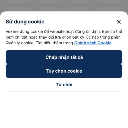
close
Sử dụng cookie
Vexere dùng cookie để website hoạt động ổn định. Bạn có thể
xem chi tiết hoặc thay đổi lựa chọn bất kỳ lúc nào trong phần
Quản lý cookie. Tìm hiểu thêm trong
Chính sách Cookie
.
Chấp nhận tất cả
Tùy chọn cookie
Từ chối
Theo dõi chúng tôi trên
Facebook
Tiktok
Youtube
Công ty TNHH Thương Mại Dịch Vụ Vexere