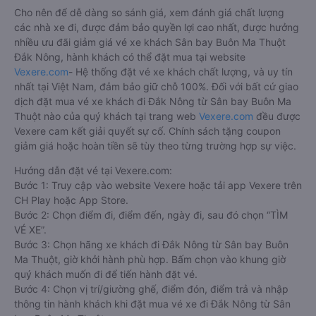
Cho nên để dễ dàng so sánh giá, xem đánh giá chất lượng
các nhà xe đi, được đảm bảo quyền lợi cao nhất, được hưởng
nhiều ưu đãi giảm giá vé xe khách Sân bay Buôn Ma Thuột
Đắk Nông, hành khách có thể đặt mua tại website
Vexere.com
- Hệ thống đặt vé xe khách chất lượng, và uy tín
nhất tại Việt Nam, đảm bảo giữ chỗ 100%. Đối với bất cứ giao
dịch đặt mua vé xe khách đi Đắk Nông từ Sân bay Buôn Ma
Thuột nào của quý khách tại trang web
Vexere.com
đều được
Vexere cam kết giải quyết sự cố. Chính sách tặng coupon
giảm giá hoặc hoàn tiền sẽ tùy theo từng trường hợp sự việc.
Hướng dẫn đặt vé tại Vexere.com:
Bước 1: Truy cập vào website Vexere hoặc tải app Vexere trên
CH Play hoặc App Store.
Bước 2: Chọn điểm đi, điểm đến, ngày đi, sau đó chọn “TÌM
VÉ XE”.
Bước 3: Chọn hãng xe khách đi Đắk Nông từ Sân bay Buôn
Ma Thuột, giờ khởi hành phù hợp. Bấm chọn vào khung giờ
quý khách muốn đi để tiến hành đặt vé.
Bước 4: Chọn vị trí/giường ghế, điểm đón, điểm trả và nhập
thông tin hành khách khi đặt mua vé xe đi Đắk Nông từ Sân