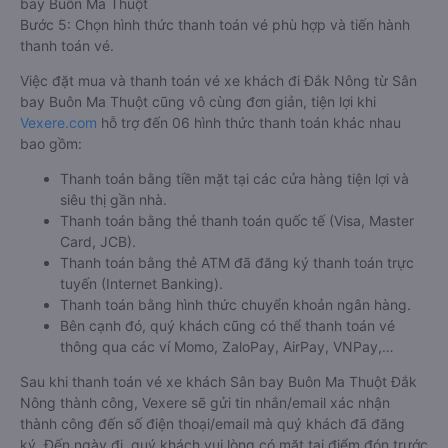
bay Buôn Ma Thuột
Bước 5: Chọn hình thức thanh toán vé phù hợp và tiến hành
thanh toán vé.
Việc đặt mua và thanh toán vé xe khách đi Đắk Nông từ Sân
bay Buôn Ma Thuột cũng vô cùng đơn giản, tiện lợi khi
Vexere.com
hỗ trợ đến 06 hình thức thanh toán khác nhau
bao gồm:
Thanh toán bằng tiền mặt tại các cửa hàng tiện lợi và
siêu thị gần nhà.
Thanh toán bằng thẻ thanh toán quốc tế (Visa, Master
Card, JCB).
Thanh toán bằng thẻ ATM đã đăng ký thanh toán trực
tuyến (Internet Banking).
Thanh toán bằng hình thức chuyển khoản ngân hàng.
Bên cạnh đó, quý khách cũng có thể thanh toán vé
thông qua các ví Momo, ZaloPay, AirPay, VNPay,…
Sau khi thanh toán vé xe khách Sân bay Buôn Ma Thuột Đắk
Nông thành công, Vexere sẽ gửi tin nhắn/email xác nhận
thành công đến số điện thoại/email mà quý khách đã đăng
ký. Đến ngày đi, quý khách vui lòng có mặt tại điểm đón trước