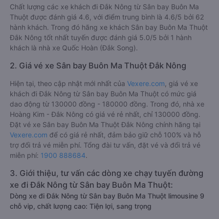
Chất lượng các xe khách đi Đắk Nông từ Sân bay Buôn Ma
Thuột được đánh giá 4.6, với điểm trung bình là 4.6/5 bởi 62
hành khách. Trong đó hãng xe khách Sân bay Buôn Ma Thuột
Đắk Nông tốt nhất tuyến được đánh giá 5.0/5 bởi 1 hành
khách là nhà xe Quốc Hoàn (Đắk Song).
2. Giá vé xe Sân bay Buôn Ma Thuột Đắk Nông
Hiện tại, theo cập nhật mới nhất của
Vexere.com
, giá vé xe
khách đi Đắk Nông từ Sân bay Buôn Ma Thuột có mức giá
dao động từ 130000 đồng - 180000 đồng. Trong đó, nhà xe
Hoàng Kim - Đắk Nông có giá vé rẻ nhất, chỉ 130000 đồng.
Đặt vé xe Sân bay Buôn Ma Thuột Đắk Nông chính hãng tại
Vexere.com
để có giá rẻ nhất, đảm bảo giữ chỗ 100% và hỗ
trợ đổi trả vé miễn phí. Tổng đài tư vấn, đặt vé và đổi trả vé
miễn phí:
1900 888684
.
3. Giới thiệu, tư vấn các dòng xe chạy tuyến đường
xe đi Đắk Nông từ Sân bay Buôn Ma Thuột:
Dòng xe đi Đắk Nông từ Sân bay Buôn Ma Thuột limousine 9
chỗ vip, chất lượng cao: Tiện lợi, sang trọng