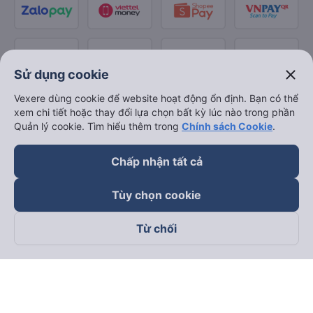
close
Sử dụng cookie
Vexere dùng cookie để website hoạt động ổn định. Bạn có thể
xem chi tiết hoặc thay đổi lựa chọn bất kỳ lúc nào trong phần
Quản lý cookie. Tìm hiểu thêm trong
Chính sách Cookie
.
Chấp nhận tất cả
Tùy chọn cookie
Từ chối
Theo dõi chúng tôi trên
Facebook
Tiktok
Youtube
Công ty TNHH Thương Mại Dịch Vụ Vexere