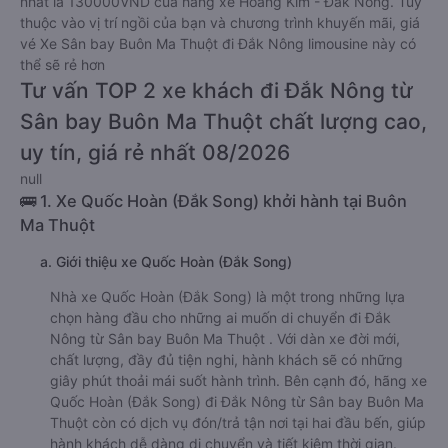
nhất là 130000VND của hãng xe Hoàng Kim - Đắk Nông. Tùy
thuộc vào vị trí ngồi của bạn và chương trình khuyến mãi, giá
vé Xe Sân bay Buôn Ma Thuột đi Đắk Nông limousine này có
thể sẽ rẻ hơn
Tư vấn TOP 2 xe khách đi Đắk Nông từ
Sân bay Buôn Ma Thuột chất lượng cao,
uy tín, giá rẻ nhất 08/2026
null
🚌 1. Xe Quốc Hoàn (Đắk Song) khởi hành tại Buôn
Ma Thuột
a. Giới thiệu xe Quốc Hoàn (Đắk Song)
Nhà xe Quốc Hoàn (Đắk Song) là một trong những lựa
chọn hàng đầu cho những ai muốn di chuyển đi Đắk
Nông từ Sân bay Buôn Ma Thuột . Với dàn xe đời mới,
chất lượng, đầy đủ tiện nghi, hành khách sẽ có những
giây phút thoải mái suốt hành trình. Bên cạnh đó, hãng xe
Quốc Hoàn (Đắk Song) đi Đắk Nông từ Sân bay Buôn Ma
Thuột còn có dịch vụ đón/trả tận nơi tại hai đầu bến, giúp
hành khách dễ dàng di chuyển và tiết kiệm thời gian.