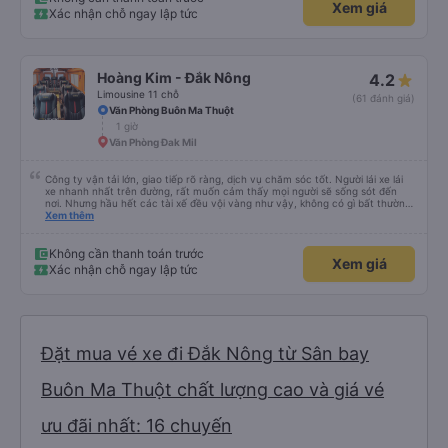
Xem giá
Xác nhận chỗ ngay lập tức
Hoàng Kim - Đắk Nông
4.2
Limousine 11 chỗ
(61 đánh giá)
Văn Phòng Buôn Ma Thuột
1 giờ
Văn Phòng Đak Mil
Công ty vận tải lớn, giao tiếp rõ ràng, dịch vụ chăm sóc tốt. Người lái xe lái
xe nhanh nhất trên đường, rất muốn cảm thấy mọi người sẽ sống sót đến
nơi. Nhưng hầu hết các tài xế đều vội vàng như vậy, không có gì bất thường
cả.
Xem thêm
Không cần thanh toán trước
Xem giá
Xác nhận chỗ ngay lập tức
Đặt mua vé xe đi Đắk Nông từ Sân bay
Buôn Ma Thuột chất lượng cao và giá vé
ưu đãi nhất: 16 chuyến