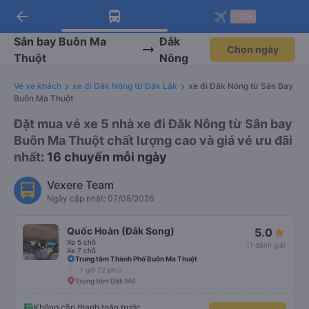
arrow_back
Tải app Vexere ngay!
Tải app Vexere
-30k
Mở app
Mở app
Nhận ưu đãi thành viên độc
-30k/ghế khi đặt vé máy bay qua
quyền
app
Sân bay Buôn Ma
Đắk
Chọn ngày
Thuột
Nông
Vé xe khách
xe đi Đăk Nông từ Đắk Lắk
xe đi Đăk Nông từ Sân Bay
Buôn Ma Thuột
Đặt mua vé xe 5 nhà xe đi Đắk Nông từ Sân bay
Buôn Ma Thuột chất lượng cao và giá vé ưu đãi
nhất
: 16 chuyến mỗi ngày
Vexere Team
Ngày cập nhật: 07/08/2026
Quốc Hoàn (Đắk Song)
5.0
Xe 5 chỗ
(1 đánh giá)
Xe 7 chỗ
Trung tâm Thành Phố Buôn Ma Thuột
1 giờ 22 phút
Trung tâm Đăk Mil
Không cần thanh toán trước