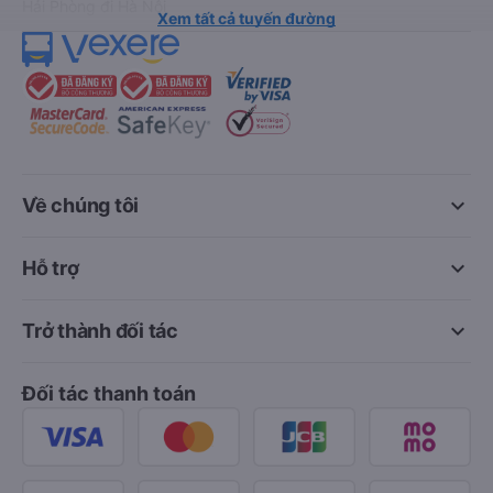
Hải Phòng đi Hà Nội
Xem tất cả tuyến đường
keyboard_arrow_down
Về chúng tôi
keyboard_arrow_down
Hỗ trợ
keyboard_arrow_down
Trở thành đối tác
Đối tác thanh toán