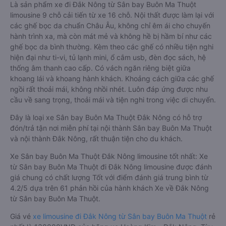
Là sản phẩm xe đi Đắk Nông từ Sân bay Buôn Ma Thuột
limousine 9 chỗ cải tiến từ xe 16 chỗ. Nội thất được làm lại với
các ghế bọc da chuẩn Châu Âu, không chỉ êm ái cho chuyến
hành trình xa, mà còn mát mẻ và không hề bị hầm bí như các
ghế bọc da bình thường. Kèm theo các ghế có nhiều tiện nghi
hiện đại như ti-vi, tủ lạnh mini, ổ cắm usb, đèn đọc sách, hệ
thống âm thanh cao cấp. Có vách ngăn riêng biệt giữa
khoang lái và khoang hành khách. Khoảng cách giữa các ghế
ngồi rất thoải mái, không nhồi nhét. Luôn đáp ứng được nhu
cầu về sang trọng, thoải mái và tiện nghi trong việc di chuyển.
Đây là loại xe Sân bay Buôn Ma Thuột Đắk Nông có hỗ trợ
đón/trả tận nơi miễn phí tại nội thành Sân bay Buôn Ma Thuột
và nội thành Đắk Nông, rất thuận tiện cho du khách.
Xe Sân bay Buôn Ma Thuột Đắk Nông limousine tốt nhất: Xe
từ Sân bay Buôn Ma Thuột đi Đắk Nông limousine được đánh
giá chung có chất lượng Tốt với điểm đánh giá trung bình từ
4.2/5 dựa trên 61 phản hồi của hành khách Xe về Đắk Nông
từ Sân bay Buôn Ma Thuột.
Giá vé
xe limousine đi Đắk Nông từ Sân bay Buôn Ma Thuột
rẻ