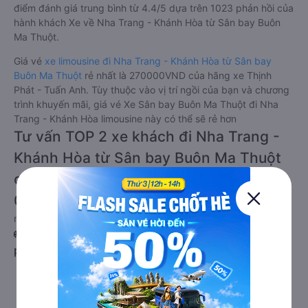
điểm đánh giá trung bình từ 4.4/5 dựa trên 1023 phản hồi của
hành khách Xe về Nha Trang - Khánh Hòa từ Sân bay Buôn
Ma Thuột.
Giá vé
xe limousine đi Nha Trang - Khánh Hòa từ Sân bay
Buôn Ma Thuột
rẻ nhất là 270000VND của hãng xe Thịnh
Phát - Tuấn Anh. Tùy thuộc vào vị trí ngồi của bạn và chương
trình khuyến mãi, giá vé Xe Sân bay Buôn Ma Thuột đi Nha
Trang - Khánh Hòa limousine này có thể sẽ rẻ hơn
Tư vấn TOP 2 xe khách đi Nha Trang -
Khánh Hòa từ Sân bay Buôn Ma Thuột
chất lượng cao, uy tín, giá rẻ nhất
08/2026
null
🚌 1. Xe Thái Sơn khởi hành tại 375 Hoàng Diệu (Văn
phòng Buôn Ma Thuột)
a. Giới thiệu xe Thái Sơn
Thái Sơn có kinh nghiệm phục vụ hành khách trên khá