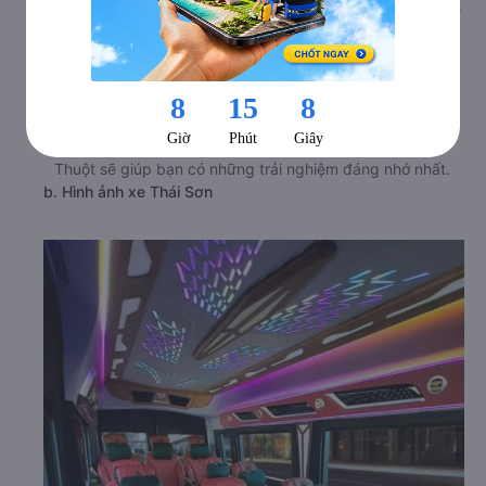
nhiều tuyến đường, nên bạn hoàn toàn có thể yên tâm về
độ uy tín của nhà xe này. Hãng xe sở hữu một hệ thống
đa dạng các dòng xe, được bố trí hoạt động với nhiều
khung giờ xuất bến trong ngày. Những chiếc xe được sử
dụng hầu hết đều là xe mới, nội thất hiện đại, được trang
bị đầy đủ các phương tiện giải trí. Lựa chọn di chuyển
cùng xe đi Nha Trang - Khánh Hòa từ Sân bay Buôn Ma
Thuột sẽ giúp bạn có những trải nghiệm đáng nhớ nhất.
b. Hình ảnh xe Thái Sơn