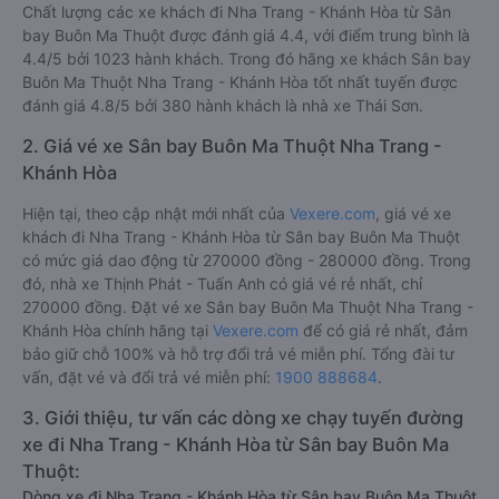
Chất lượng các xe khách đi Nha Trang - Khánh Hòa từ Sân
bay Buôn Ma Thuột được đánh giá 4.4, với điểm trung bình là
4.4/5 bởi 1023 hành khách. Trong đó hãng xe khách Sân bay
Buôn Ma Thuột Nha Trang - Khánh Hòa tốt nhất tuyến được
đánh giá 4.8/5 bởi 380 hành khách là nhà xe Thái Sơn.
2. Giá vé xe Sân bay Buôn Ma Thuột Nha Trang -
Khánh Hòa
Hiện tại, theo cập nhật mới nhất của
Vexere.com
, giá vé xe
khách đi Nha Trang - Khánh Hòa từ Sân bay Buôn Ma Thuột
có mức giá dao động từ 270000 đồng - 280000 đồng. Trong
đó, nhà xe Thịnh Phát - Tuấn Anh có giá vé rẻ nhất, chỉ
270000 đồng. Đặt vé xe Sân bay Buôn Ma Thuột Nha Trang -
Khánh Hòa chính hãng tại
Vexere.com
để có giá rẻ nhất, đảm
bảo giữ chỗ 100% và hỗ trợ đổi trả vé miễn phí. Tổng đài tư
vấn, đặt vé và đổi trả vé miễn phí:
1900 888684
.
3. Giới thiệu, tư vấn các dòng xe chạy tuyến đường
xe đi Nha Trang - Khánh Hòa từ Sân bay Buôn Ma
Thuột:
Dòng xe đi Nha Trang - Khánh Hòa từ Sân bay Buôn Ma Thuột