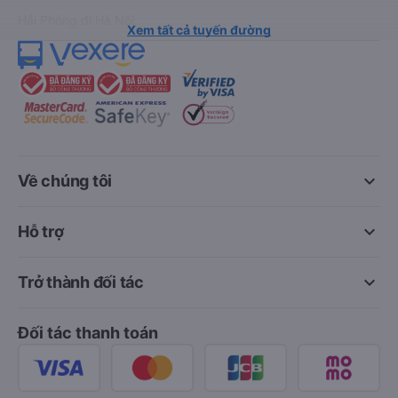
Hải Phòng đi Hà Nội
Xem tất cả tuyến đường
keyboard_arrow_down
Về chúng tôi
keyboard_arrow_down
Hỗ trợ
keyboard_arrow_down
Trở thành đối tác
Đối tác thanh toán