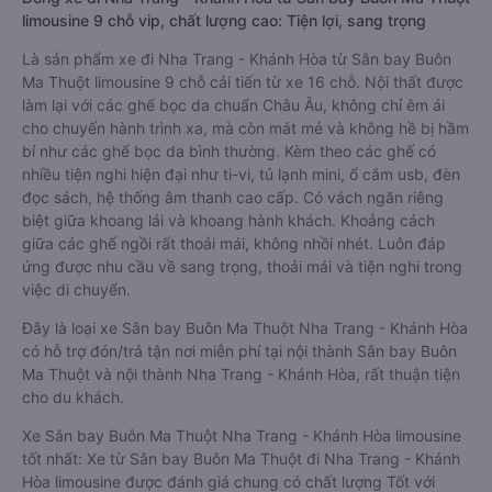
limousine 9 chỗ vip, chất lượng cao: Tiện lợi, sang trọng
Là sản phẩm xe đi Nha Trang - Khánh Hòa từ Sân bay Buôn
Ma Thuột limousine 9 chỗ cải tiến từ xe 16 chỗ. Nội thất được
làm lại với các ghế bọc da chuẩn Châu Âu, không chỉ êm ái
cho chuyến hành trình xa, mà còn mát mẻ và không hề bị hầm
bí như các ghế bọc da bình thường. Kèm theo các ghế có
nhiều tiện nghi hiện đại như ti-vi, tủ lạnh mini, ổ cắm usb, đèn
đọc sách, hệ thống âm thanh cao cấp. Có vách ngăn riêng
biệt giữa khoang lái và khoang hành khách. Khoảng cách
giữa các ghế ngồi rất thoải mái, không nhồi nhét. Luôn đáp
ứng được nhu cầu về sang trọng, thoải mái và tiện nghi trong
việc di chuyển.
Đây là loại xe Sân bay Buôn Ma Thuột Nha Trang - Khánh Hòa
có hỗ trợ đón/trả tận nơi miễn phí tại nội thành Sân bay Buôn
Ma Thuột và nội thành Nha Trang - Khánh Hòa, rất thuận tiện
cho du khách.
Xe Sân bay Buôn Ma Thuột Nha Trang - Khánh Hòa limousine
tốt nhất: Xe từ Sân bay Buôn Ma Thuột đi Nha Trang - Khánh
Hòa limousine được đánh giá chung có chất lượng Tốt với