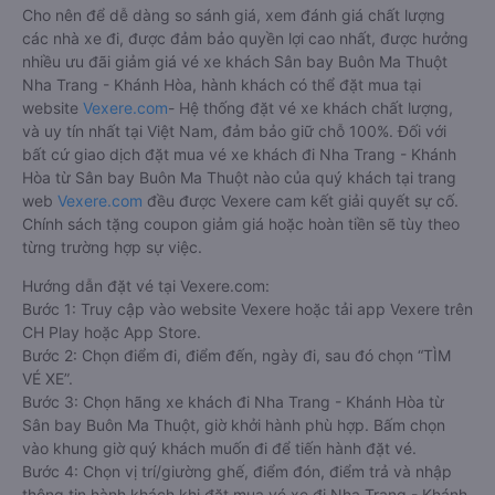
Cho nên để dễ dàng so sánh giá, xem đánh giá chất lượng
các nhà xe đi, được đảm bảo quyền lợi cao nhất, được hưởng
nhiều ưu đãi giảm giá vé xe khách Sân bay Buôn Ma Thuột
Nha Trang - Khánh Hòa, hành khách có thể đặt mua tại
website
Vexere.com
- Hệ thống đặt vé xe khách chất lượng,
và uy tín nhất tại Việt Nam, đảm bảo giữ chỗ 100%. Đối với
bất cứ giao dịch đặt mua vé xe khách đi Nha Trang - Khánh
Hòa từ Sân bay Buôn Ma Thuột nào của quý khách tại trang
web
Vexere.com
đều được Vexere cam kết giải quyết sự cố.
Chính sách tặng coupon giảm giá hoặc hoàn tiền sẽ tùy theo
từng trường hợp sự việc.
Hướng dẫn đặt vé tại Vexere.com:
Bước 1: Truy cập vào website Vexere hoặc tải app Vexere trên
CH Play hoặc App Store.
Bước 2: Chọn điểm đi, điểm đến, ngày đi, sau đó chọn “TÌM
VÉ XE”.
Bước 3: Chọn hãng xe khách đi Nha Trang - Khánh Hòa từ
Sân bay Buôn Ma Thuột, giờ khởi hành phù hợp. Bấm chọn
vào khung giờ quý khách muốn đi để tiến hành đặt vé.
Bước 4: Chọn vị trí/giường ghế, điểm đón, điểm trả và nhập
thông tin hành khách khi đặt mua vé xe đi Nha Trang - Khánh