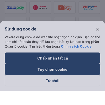
close
Sử dụng cookie
Vexere dùng cookie để website hoạt động ổn định. Bạn có thể
xem chi tiết hoặc thay đổi lựa chọn bất kỳ lúc nào trong phần
Quản lý cookie. Tìm hiểu thêm trong
Chính sách Cookie
.
Chấp nhận tất cả
Tùy chọn cookie
Từ chối
Theo dõi chúng tôi trên
Facebook
Tiktok
Youtube