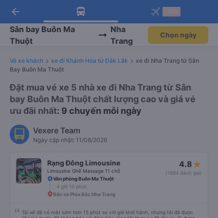
arrow_back
Tải app Vexere ngay!
Tải app Vexere
-30k
Mở app
Mở app
Nhận ưu đãi thành viên độc
-30k/ghế khi đặt vé máy bay qua
quyền
app
Sân bay Buôn Ma
Nha
Chọn ngày
Thuột
Trang
Vé xe khách
xe đi Khánh Hòa từ Đắk Lắk
xe đi Nha Trang từ Sân
Bay Buôn Ma Thuột
Đặt mua vé xe 5 nhà xe đi Nha Trang từ Sân
bay Buôn Ma Thuột chất lượng cao và giá vé
ưu đãi nhất
: 9 chuyến mỗi ngày
Vexere Team
Ngày cập nhật: 11/08/2026
Rạng Đông Limousine
4.8
Limousine Ghế Massage 11 chỗ
(1694 đánh giá)
Văn phòng Buôn Ma Thuột
4 giờ 10 phút
Bến xe Phía Bắc Nha Trang
Tài xế đã có mặt sớm hơn 15 phút so với giờ khởi hành, nhưng tôi đã được