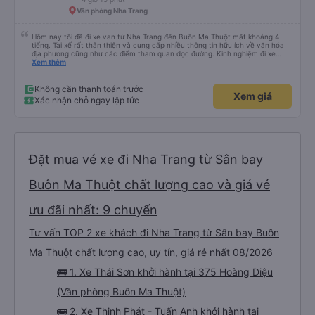
Văn phòng Nha Trang
Hôm nay tôi đã đi xe van từ Nha Trang đến Buôn Ma Thuột mất khoảng 4
tiếng. Tài xế rất thân thiện và cung cấp nhiều thông tin hữu ích về văn hóa
địa phương cũng như các điểm tham quan dọc đường. Kinh nghiệm đi xe
buýt ở nhiều vùng khác nhau trên khắp Việt Nam trước đây của chúng tôi
Xem thêm
khá đáng sợ vì các tài xế thường làm mọi cách để vượt qua những đoạn
đường tắc nghẽn. Tài xế này là người lái xe an toàn nhất mà chúng tôi từng
gặp. Chúng tôi rất khuyến khích sử dụng dịch vụ vận chuyển của Thai Son.
Không cần thanh toán trước
Xem giá
Xác nhận chỗ ngay lập tức
Đặt mua vé xe đi Nha Trang từ Sân bay
Buôn Ma Thuột chất lượng cao và giá vé
ưu đãi nhất: 9 chuyến
Tư vấn TOP 2 xe khách đi Nha Trang từ Sân bay Buôn
Ma Thuột chất lượng cao, uy tín, giá rẻ nhất 08/2026
🚌 1. Xe Thái Sơn khởi hành tại 375 Hoàng Diệu
(Văn phòng Buôn Ma Thuột)
🚌 2. Xe Thịnh Phát - Tuấn Anh khởi hành tại