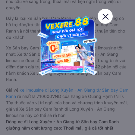
nhu cầu về sang trọng, thoải mái và tiện nghi trong việc di
chuyển.
Đây là loại xe Sân bay Cam Ranh Long Xuyên - An Giang có
hỗ trợ đón/trả tận nơi miễn phí tại nội thành Sân bay Cam
Ranh và nội thành Long Xuyên - An Giang, rất thuận tiện cho
du khách.
Xe Sân bay Cam Ranh Long Xuyên - An Giang limousine tốt
nhất: Xe từ Sân bay Cam Ranh đi Long Xuyên - An Giang
limousine được đánh giá chung có chất lượng Trung bình với
điểm đánh giá trung bình từ 3.5/5 dựa trên 442 phản hồi của
hành khách Xe về Long Xuyên - An Giang từ Sân bay Cam
Ranh.
Giá vé
xe limousine đi Long Xuyên - An Giang từ Sân bay Cam
Ranh
rẻ nhất là 710000VND của hãng xe Quang Hạnh (NT).
Tùy thuộc vào vị trí ngồi của bạn và chương trình khuyến mãi,
giá vé Xe Sân bay Cam Ranh đi Long Xuyên - An Giang
limousine này có thể sẽ rẻ hơn
Dòng xe đi Long Xuyên - An Giang từ Sân bay Cam Ranh
giường nằm chất lượng cao: Thoải mái, giá cả tốt nhất