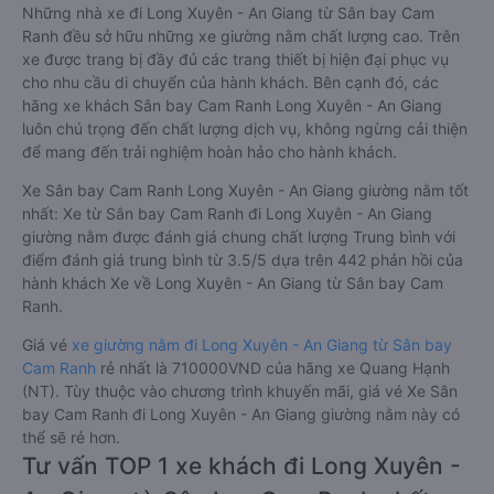
Những nhà xe đi Long Xuyên - An Giang từ Sân bay Cam
Ranh đều sở hữu những xe giường nằm chất lượng cao. Trên
xe được trang bị đầy đủ các trang thiết bị hiện đại phục vụ
cho nhu cầu di chuyển của hành khách. Bên cạnh đó, các
hãng xe khách Sân bay Cam Ranh Long Xuyên - An Giang
luôn chú trọng đến chất lượng dịch vụ, không ngừng cải thiện
để mang đến trải nghiệm hoàn hảo cho hành khách.
Xe Sân bay Cam Ranh Long Xuyên - An Giang giường nằm tốt
nhất: Xe từ Sân bay Cam Ranh đi Long Xuyên - An Giang
giường nằm được đánh giá chung chất lượng Trung bình với
điểm đánh giá trung bình từ 3.5/5 dựa trên 442 phản hồi của
hành khách Xe về Long Xuyên - An Giang từ Sân bay Cam
Ranh.
Giá vé
xe giường nằm đi Long Xuyên - An Giang từ Sân bay
Cam Ranh
rẻ nhất là 710000VND của hãng xe Quang Hạnh
(NT). Tùy thuộc vào chương trình khuyến mãi, giá vé Xe Sân
bay Cam Ranh đi Long Xuyên - An Giang giường nằm này có
thể sẽ rẻ hơn.
Tư vấn TOP 1 xe khách đi Long Xuyên -