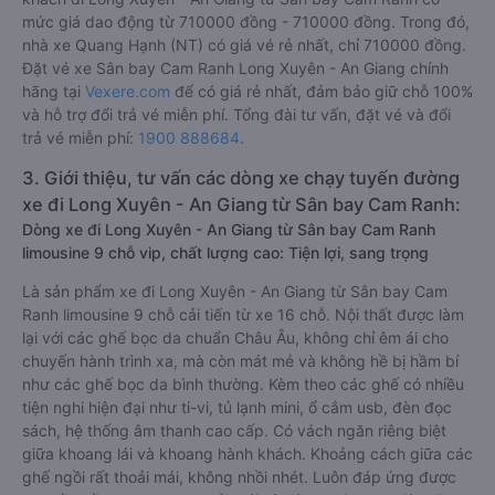
mức giá dao động từ 710000 đồng - 710000 đồng. Trong đó,
nhà xe Quang Hạnh (NT) có giá vé rẻ nhất, chỉ 710000 đồng.
Đặt vé xe Sân bay Cam Ranh Long Xuyên - An Giang chính
hãng tại
Vexere.com
để có giá rẻ nhất, đảm bảo giữ chỗ 100%
và hỗ trợ đổi trả vé miễn phí. Tổng đài tư vấn, đặt vé và đổi
trả vé miễn phí:
1900 888684
.
3. Giới thiệu, tư vấn các dòng xe chạy tuyến đường
xe đi Long Xuyên - An Giang từ Sân bay Cam Ranh:
Dòng xe đi Long Xuyên - An Giang từ Sân bay Cam Ranh
limousine 9 chỗ vip, chất lượng cao: Tiện lợi, sang trọng
Là sản phẩm xe đi Long Xuyên - An Giang từ Sân bay Cam
Ranh limousine 9 chỗ cải tiến từ xe 16 chỗ. Nội thất được làm
lại với các ghế bọc da chuẩn Châu Âu, không chỉ êm ái cho
chuyến hành trình xa, mà còn mát mẻ và không hề bị hầm bí
như các ghế bọc da bình thường. Kèm theo các ghế có nhiều
tiện nghi hiện đại như ti-vi, tủ lạnh mini, ổ cắm usb, đèn đọc
sách, hệ thống âm thanh cao cấp. Có vách ngăn riêng biệt
giữa khoang lái và khoang hành khách. Khoảng cách giữa các
ghế ngồi rất thoải mái, không nhồi nhét. Luôn đáp ứng được