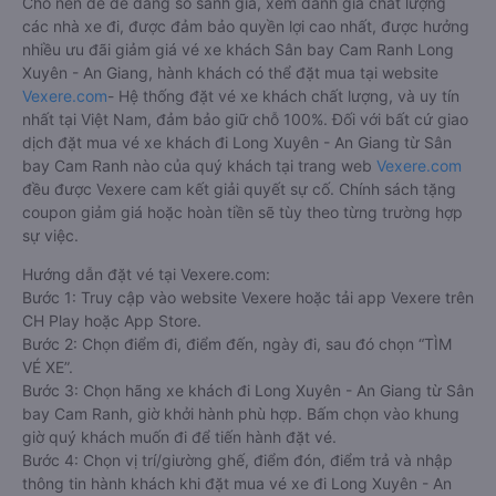
Cho nên để dễ dàng so sánh giá, xem đánh giá chất lượng
các nhà xe đi, được đảm bảo quyền lợi cao nhất, được hưởng
nhiều ưu đãi giảm giá vé xe khách Sân bay Cam Ranh Long
Xuyên - An Giang, hành khách có thể đặt mua tại website
Vexere.com
- Hệ thống đặt vé xe khách chất lượng, và uy tín
nhất tại Việt Nam, đảm bảo giữ chỗ 100%. Đối với bất cứ giao
dịch đặt mua vé xe khách đi Long Xuyên - An Giang từ Sân
bay Cam Ranh nào của quý khách tại trang web
Vexere.com
đều được Vexere cam kết giải quyết sự cố. Chính sách tặng
coupon giảm giá hoặc hoàn tiền sẽ tùy theo từng trường hợp
sự việc.
Hướng dẫn đặt vé tại Vexere.com:
Bước 1: Truy cập vào website Vexere hoặc tải app Vexere trên
CH Play hoặc App Store.
Bước 2: Chọn điểm đi, điểm đến, ngày đi, sau đó chọn “TÌM
VÉ XE”.
Bước 3: Chọn hãng xe khách đi Long Xuyên - An Giang từ Sân
bay Cam Ranh, giờ khởi hành phù hợp. Bấm chọn vào khung
giờ quý khách muốn đi để tiến hành đặt vé.
Bước 4: Chọn vị trí/giường ghế, điểm đón, điểm trả và nhập
thông tin hành khách khi đặt mua vé xe đi Long Xuyên - An