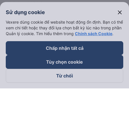
Hải Phòng đi Hà Nội
Xem tất cả tuyến đường
close
Sử dụng cookie
Vexere dùng cookie để website hoạt động ổn định. Bạn có thể
xem chi tiết hoặc thay đổi lựa chọn bất kỳ lúc nào trong phần
Quản lý cookie. Tìm hiểu thêm trong
Chính sách Cookie
.
Chấp nhận tất cả
keyboard_arrow_down
Về chúng tôi
Tùy chọn cookie
keyboard_arrow_down
Hỗ trợ
Từ chối
keyboard_arrow_down
Trở thành đối tác
Đối tác thanh toán