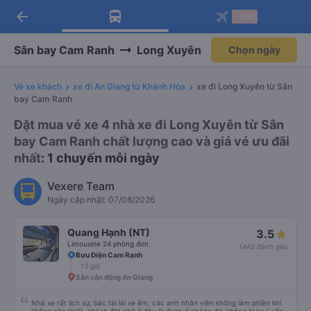
arrow_back
Tải app Vexere ngay!
Tải app Vexere
-30k
Mở app
Mở app
Nhận ưu đãi thành viên độc
-30k/ghế khi đặt vé máy bay qua
quyền
app
Sân bay Cam Ranh
Long Xuyên
Chọn ngày
Vé xe khách
xe đi An Giang từ Khánh Hòa
xe đi Long Xuyên từ Sân
bay Cam Ranh
Đặt mua vé xe 4 nhà xe đi Long Xuyên từ Sân
bay Cam Ranh chất lượng cao và giá vé ưu đãi
nhất
: 1 chuyến mỗi ngày
Vexere Team
Ngày cập nhật: 07/08/2026
Quang Hạnh (NT)
3.5
Limousine 24 phòng đơn
(442 đánh giá)
Bưu Điện Cam Ranh
13 giờ
Sân vận động An Giang
Nhà xe rất lịch sự, bác tài lái xe êm, các anh nhân viên không làm phiền khi