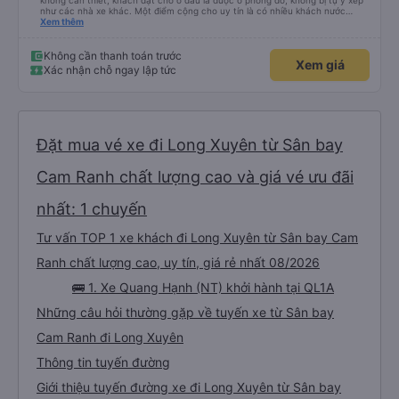
không cần thiết, khách đặt chỗ ở đâu là được ở phòng đó, không bị tự ý xếp
như các nhà xe khác. Một điểm cộng cho uy tín là có nhiều khách nước
Xem thêm
ngoài đi cùng chuyến để đến Nha Trang nha!
Không cần thanh toán trước
Xem giá
Xác nhận chỗ ngay lập tức
Đặt mua vé xe đi Long Xuyên từ Sân bay
Cam Ranh chất lượng cao và giá vé ưu đãi
nhất: 1 chuyến
Tư vấn TOP 1 xe khách đi Long Xuyên từ Sân bay Cam
Ranh chất lượng cao, uy tín, giá rẻ nhất 08/2026
🚌 1. Xe Quang Hạnh (NT) khởi hành tại QL1A
Những câu hỏi thường gặp về tuyến xe từ Sân bay
Cam Ranh đi Long Xuyên
Thông tin tuyến đường
Giới thiệu tuyến đường xe đi Long Xuyên từ Sân bay