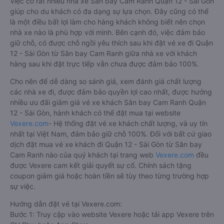
Việc có rất nhiều nhà xe Sân bay Cam Ranh Quận 12 - Sài Gòn
giúp cho du khách có đa dạng sự lựa chọn. Đây cũng có thể
là một điều bất lợi làm cho hàng khách không biết nên chọn
nhà xe nào là phù hợp với mình. Bên cạnh đó, việc đảm bảo
giữ chỗ, có được chỗ ngồi yêu thích sau khi đặt vé xe đi Quận
12 - Sài Gòn từ Sân bay Cam Ranh giữa nhà xe với khách
hàng sau khi đặt trực tiếp vẫn chưa được đảm bảo 100%.
Cho nên để dễ dàng so sánh giá, xem đánh giá chất lượng
các nhà xe đi, được đảm bảo quyền lợi cao nhất, được hưởng
nhiều ưu đãi giảm giá vé xe khách Sân bay Cam Ranh Quận
12 - Sài Gòn, hành khách có thể đặt mua tại website
Vexere.com
- Hệ thống đặt vé xe khách chất lượng, và uy tín
nhất tại Việt Nam, đảm bảo giữ chỗ 100%. Đối với bất cứ giao
dịch đặt mua vé xe khách đi Quận 12 - Sài Gòn từ Sân bay
Cam Ranh nào của quý khách tại trang web
Vexere.com
đều
được Vexere cam kết giải quyết sự cố. Chính sách tặng
coupon giảm giá hoặc hoàn tiền sẽ tùy theo từng trường hợp
sự việc.
Hướng dẫn đặt vé tại Vexere.com:
Bước 1: Truy cập vào website Vexere hoặc tải app Vexere trên