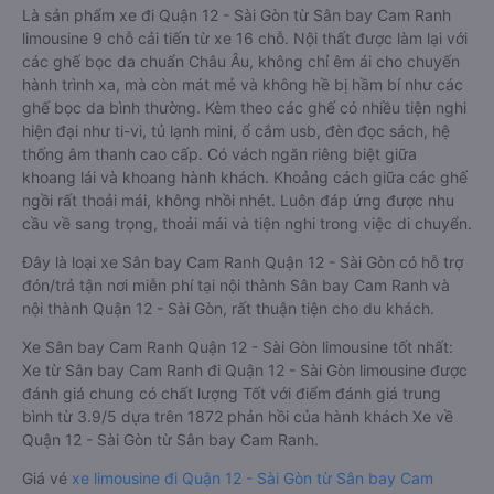
Là sản phẩm xe đi Quận 12 - Sài Gòn từ Sân bay Cam Ranh
limousine 9 chỗ cải tiến từ xe 16 chỗ. Nội thất được làm lại với
các ghế bọc da chuẩn Châu Âu, không chỉ êm ái cho chuyến
hành trình xa, mà còn mát mẻ và không hề bị hầm bí như các
ghế bọc da bình thường. Kèm theo các ghế có nhiều tiện nghi
hiện đại như ti-vi, tủ lạnh mini, ổ cắm usb, đèn đọc sách, hệ
thống âm thanh cao cấp. Có vách ngăn riêng biệt giữa
khoang lái và khoang hành khách. Khoảng cách giữa các ghế
ngồi rất thoải mái, không nhồi nhét. Luôn đáp ứng được nhu
cầu về sang trọng, thoải mái và tiện nghi trong việc di chuyển.
Đây là loại xe Sân bay Cam Ranh Quận 12 - Sài Gòn có hỗ trợ
đón/trả tận nơi miễn phí tại nội thành Sân bay Cam Ranh và
nội thành Quận 12 - Sài Gòn, rất thuận tiện cho du khách.
Xe Sân bay Cam Ranh Quận 12 - Sài Gòn limousine tốt nhất:
Xe từ Sân bay Cam Ranh đi Quận 12 - Sài Gòn limousine được
đánh giá chung có chất lượng Tốt với điểm đánh giá trung
bình từ 3.9/5 dựa trên 1872 phản hồi của hành khách Xe về
Quận 12 - Sài Gòn từ Sân bay Cam Ranh.
Giá vé
xe limousine đi Quận 12 - Sài Gòn từ Sân bay Cam