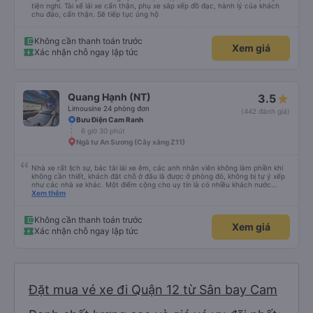
tiện nghi. Tài xế lái xe cẩn thận, phụ xe sắp xếp đồ đạc, hành lý của khách
chu đáo, cẩn thận. Sẽ tiếp tục ủng hộ
Không cần thanh toán trước
Xem giá
Xác nhận chỗ ngay lập tức
Quang Hạnh (NT)
3.5
Limousine 24 phòng đơn
(442 đánh giá)
Bưu Điện Cam Ranh
6 giờ 30 phút
Ngã tư An Sương (Cây xăng Z11)
Nhà xe rất lịch sự, bác tài lái xe êm, các anh nhân viên không làm phiền khi
không cần thiết, khách đặt chỗ ở đâu là được ở phòng đó, không bị tự ý xếp
như các nhà xe khác. Một điểm cộng cho uy tín là có nhiều khách nước
Xem thêm
ngoài đi cùng chuyến để đến Nha Trang nha!
Không cần thanh toán trước
Xem giá
Xác nhận chỗ ngay lập tức
Đặt mua vé xe đi Quận 12 từ Sân bay Cam