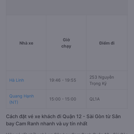
Giờ
Nhà xe
Điểm đi
chạy
253 Nguyễn
K
Hà Linh
19:46 - 19:55
Trọng Kỷ
Q
Quang Hạnh
15:00 - 15:00
QL1A
1
(NT)
Cách đặt vé xe khách đi Quận 12 - Sài Gòn từ Sân
bay Cam Ranh nhanh và uy tín nhất