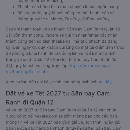
tuyến (Internet Banking).
Thanh toán bằng hình thức chuyển khoản ngân hàng.
Bên cạnh đó, quý khách cũng có thể thanh toán vé
thông qua các ví Momo, ZaloPay, AirPay, VNPay,…
Sau khi thanh toán vé xe khách Sân bay Cam Ranh Quận 12 -
Sài Gòn thành công, Vexere sẽ gửi tin nhắn/email xác nhận
thành công đến số điện thoại/email mà quý khách đã đăng
ký. Đến ngày đi, quý khách vui lòng có mặt tại điểm đón trước
30 phút giờ khởi hành để chuẩn bị lên xe. Để kiểm tra tình
trạng vé xe đi Quận 12 - Sài Gòn từ Sân bay Cam Ranh đã
đặt, quý khách vui lòng truy cập
https://vexere.com/vi-
VN/booking/ticketinfo
Xem hướng dẫn chi tiết, minh họa bằng hình ảnh
tại đây.
Đặt vé xe Tết 2027 từ Sân bay Cam
Ranh đi Quận 12
Vé xe tết 2027 từ Sân bay Cam Ranh đi Quận 12 vẫn chưa
được công bố. Vexere.com sẽ sớm thông báo cho các bạn
thông tin vé xe Tết 2027 bao gồm giá vé, lịch trình, ngày giờ
bán vé của các hãng xe khách đi tuyến đường Sân bay Cam