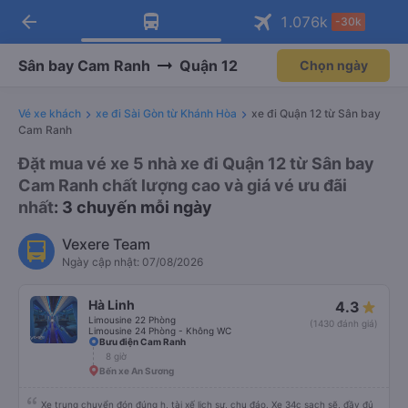
arrow_back
Tải app Vexere ngay!
Tải app Vexere
1.076
k
-30k
Mở app
Mở app
Nhận ưu đãi thành viên độc
-30k/ghế khi đặt vé máy bay qua
quyền
app
Sân bay Cam Ranh
Quận 12
Chọn ngày
Vé xe khách
xe đi Sài Gòn từ Khánh Hòa
xe đi Quận 12 từ Sân bay
Cam Ranh
Đặt mua vé xe 5 nhà xe đi Quận 12 từ Sân bay
Cam Ranh chất lượng cao và giá vé ưu đãi
nhất
: 3 chuyến mỗi ngày
Vexere Team
Ngày cập nhật: 07/08/2026
Hà Linh
4.3
Limousine 22 Phòng
(1430 đánh giá)
Limousine 24 Phòng - Không WC
Bưu điện Cam Ranh
8 giờ
Bến xe An Sương
Xe trung chuyển đón đúng h, tài xế lịch sự, chu đáo. Xe 34c sạch sẽ, đầy đủ