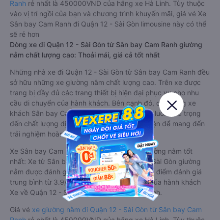
Ranh
rẻ nhất là 450000VND của hãng xe Hà Linh. Tùy thuộc
vào vị trí ngồi của bạn và chương trình khuyến mãi, giá vé Xe
Sân bay Cam Ranh đi Quận 12 - Sài Gòn limousine này có thể
sẽ rẻ hơn
Dòng xe đi Quận 12 - Sài Gòn từ Sân bay Cam Ranh giường
nằm chất lượng cao: Thoải mái, giá cả tốt nhất
Những nhà xe đi Quận 12 - Sài Gòn từ Sân bay Cam Ranh đều
sở hữu những xe giường nằm chất lượng cao. Trên xe được
trang bị đầy đủ các trang thiết bị hiện đại phục vụ cho nhu
cầu di chuyển của hành khách. Bên cạnh đó, các hãng xe
khách Sân bay Cam Ranh Quận 12 - Sài Gòn luôn chú trọng
đến chất lượng dịch vụ, không ngừng cải thiện để mang đến
trải nghiệm hoàn hảo cho hành khách.
Xe Sân bay Cam Ranh Quận 12 - Sài Gòn giường nằm tốt
nhất: Xe từ Sân bay Cam Ranh đi Quận 12 - Sài Gòn giường
nằm được đánh giá chung chất lượng Tốt với điểm đánh giá
trung bình từ 3.9/5 dựa trên 1872 phản hồi của hành khách
Xe về Quận 12 - Sài Gòn từ Sân bay Cam Ranh.
Giá vé
xe giường nằm đi Quận 12 - Sài Gòn từ Sân bay Cam
Ranh
rẻ nhất là 450000VND của hãng xe Hà Linh. Tùy thuộc