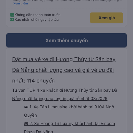
15 phút đến khách sạn của chúng tôi ở Đà Nẵng. tôi muốn boa tiền cho anh
Xem thêm
ấy nhưng ví của tôi lại ở trong hành lý, vì vậy tôi sẽ nói chúc mừng năm mới
ở đây, hy vọng anh ấy có thể nhìn thấy. Anh ấy là một tài xế rất giỏi!
Không cần thanh toán trước
Xem giá
Xác nhận chỗ ngay lập tức
Xem thêm chuyến
Đặt mua vé xe đi Hương Thủy từ Sân bay
Đà Nẵng chất lượng cao và giá vé ưu đãi
nhất: 114 chuyến
Tư vấn TOP 4 xe khách đi Hương Thủy từ Sân bay Đà
Nẵng chất lượng cao, uy tín, giá rẻ nhất 08/2026
🚌 1. Xe Tân Limousine khởi hành tại 910A Ngô
Quyền
🚌 2. Xe Hoàng Trí Luxury khởi hành tại Vincom
Plaza Đà Nẵng