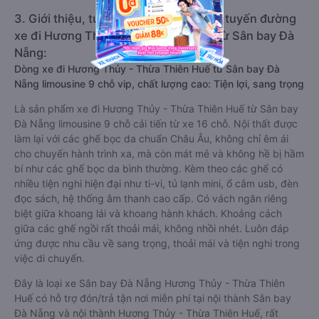
3. Giới thiệu, tư vấn các dòng xe chạy tuyến đường
xe đi Hương Thủy - Thừa Thiên Huế từ Sân bay Đà
Nẵng:
Dòng xe đi Hương Thủy - Thừa Thiên Huế từ Sân bay Đà
Nẵng limousine 9 chỗ vip, chất lượng cao: Tiện lợi, sang trọng
Là sản phẩm xe đi Hương Thủy - Thừa Thiên Huế từ Sân bay
Đà Nẵng limousine 9 chỗ cải tiến từ xe 16 chỗ. Nội thất được
làm lại với các ghế bọc da chuẩn Châu Âu, không chỉ êm ái
cho chuyến hành trình xa, mà còn mát mẻ và không hề bị hầm
bí như các ghế bọc da bình thường. Kèm theo các ghế có
nhiều tiện nghi hiện đại như ti-vi, tủ lạnh mini, ổ cắm usb, đèn
đọc sách, hệ thống âm thanh cao cấp. Có vách ngăn riêng
biệt giữa khoang lái và khoang hành khách. Khoảng cách
giữa các ghế ngồi rất thoải mái, không nhồi nhét. Luôn đáp
ứng được nhu cầu về sang trọng, thoải mái và tiện nghi trong
việc di chuyển.
Đây là loại xe Sân bay Đà Nẵng Hương Thủy - Thừa Thiên
Huế có hỗ trợ đón/trả tận nơi miễn phí tại nội thành Sân bay
Đà Nẵng và nội thành Hương Thủy - Thừa Thiên Huế, rất