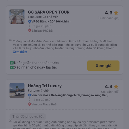
star_rate
G8 SAPA OPEN TOUR
4.6
Limousine 28 chỗ VIP
(3232 đánh giá)
VP Đà Nẵng - 204 Hồ Nghinh
2 giờ 20 phút
Sân bay Phú Bài
Thông tin về địa điểm đón v.v. chỉ mang tính chất tham khảo, tôi đã hỏi
Vexere nơi chúng tôi có thể đến trực tiếp xe buýt lớn và cuối cùng địa điểm
vẫn là xe buýt nhỏ đưa chúng tôi đến xe buýt nhưng điều đó không thành
vấn đề. Chúng tôi khởi hành đúng giờ từ Hà Nội nhưng đã nghỉ rất lâu ở sân
Xem thêm
bay để đợi một số hành khách tôi đoán vậy và chỉ đến Sa Pa muộn 30 phút
nên rất tốt. Không có WC trên xe buýt nên hãy cân nhắc nhưng bạn sẽ nghỉ
30 phút hai lần ở khu vực đường cao tốc (3 nghìn đồng để sử dụng phòng
Không cần thanh toán trước
Xem giá
tắm và chúng rất sạch sẽ) và cũng có thể mua rất nhiều đồ ăn nhẹ và thức
Xác nhận chỗ ngay lập tức
ăn khác nhau. Ghế ngồi rất thoải mái! Hãy nhớ rằng đôi khi chất lượng đường
không được tốt nên có thể rất rung lắc. Chúng tôi đã đặt 2 ghế trên cùng ở
phía sau cùng của xe buýt và bạn có thể cảm thấy xe buýt rung rất nhiều,
những ghế dưới ngay trước những ghế này thoải mái hơn nhiều và chúng tôi
có thể sử dụng chúng vì chúng trống. Nhìn chung là một hành trình rất tốt :)
star_rate
Hoàng Trí Luxury
4.4
Fortuner 7 chỗ
(26 đánh giá)
Vincom Plaza Đà Nẵng (Cổng chính, hướng ra sông Hàn)
2 giờ 30 phút
Vincom Plaza Huế
Thái độ phục vụ tốt
Tài xế không nói được tiếng Anh nhưng anh ấy đã đợi ở vincom platz trước
giờ khởi hành 30 phút. mặc dù không cung cấp số điện thoại, nhưng vẫn dễ
dàng tìm thấy anh ấy, đúng nơi. quan trọng nhất: anh ấy rất đúng giờ. 2 giờ