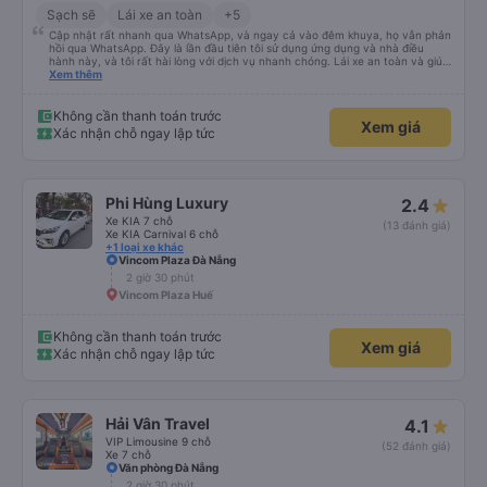
Sạch sẽ
Lái xe an toàn
+5
Cập nhật rất nhanh qua WhatsApp, và ngay cả vào đêm khuya, họ vẫn phản
hồi qua WhatsApp. Đây là lần đầu tiên tôi sử dụng ứng dụng và nhà điều
hành này, và tôi rất hài lòng với dịch vụ nhanh chóng. Lái xe an toàn và giúp
tôi đến khách sạn ở Huế, mặc dù tôi không báo trước khi đặt xe và tài xế đã
Xem thêm
hỏi tôi muốn đi đâu. Tôi rất cảm kích vì họ đã đón tôi tại địa điểm tôi muốn,
không giống như các nhà điều hành khác. Tôi đã quyết định sử dụng dịch vụ
của họ một lần nữa cho chuyến trở về Đà Nẵng.
Không cần thanh toán trước
Xem giá
Xác nhận chỗ ngay lập tức
Phi Hùng Luxury
2.4
Xe KIA 7 chỗ
(13 đánh giá)
Xe KIA Carnival 6 chỗ
+1 loại xe khác
Vincom Plaza Đà Nẵng
2 giờ 30 phút
Vincom Plaza Huế
Không cần thanh toán trước
Xem giá
Xác nhận chỗ ngay lập tức
Hải Vân Travel
4.1
VIP Limousine 9 chỗ
(52 đánh giá)
Xe 7 chỗ
Văn phòng Đà Nẵng
2 giờ 30 phút