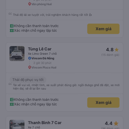
Văn phòng Huế
Thái độ lái xe tuyệt vời, trải nghiệm khách hàng rất tốt 👍
Không cần thanh toán trước
Xem giá
Xác nhận chỗ ngay lập tức
Tùng Lê Car
4.8
Xe Limo Green 7 chỗ
(15 đánh giá)
Vincom Đà Nẵng
2 giờ 30 phút
Vincom Plaza Huế
Thái độ phục vụ tốt
Tài xế vui vẻ, nhiệt tình, xe xuất phát đúng giờ. ngồi đubgs ghế đã đặt, xe mới
hiện đaj. sẽ đi lại lần sau
Không cần thanh toán trước
Xem giá
Xác nhận chỗ ngay lập tức
star_rate
Thanh Bình 7 Car
4.4
Xe 7 chỗ
(96 đánh giá)