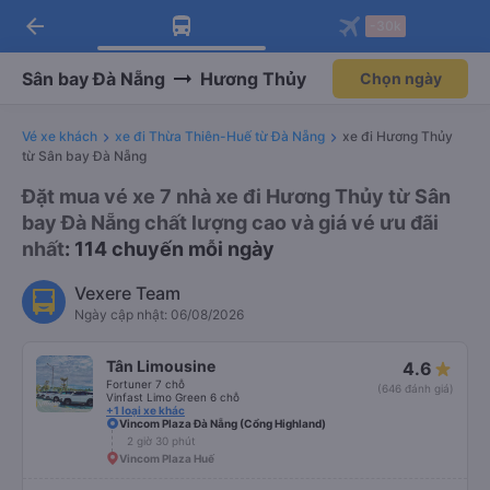
arrow_back
Tải app Vexere ngay!
Tải app Vexere
-30k
Mở app
Mở app
Nhận ưu đãi thành viên độc
-30k/ghế khi đặt vé máy bay qua
quyền
app
Sân bay Đà Nẵng
Hương Thủy
Chọn ngày
Vé xe khách
xe đi Thừa Thiên-Huế từ Đà Nẵng
xe đi Hương Thủy
từ Sân bay Đà Nẵng
Đặt mua vé xe 7 nhà xe đi Hương Thủy từ Sân
bay Đà Nẵng chất lượng cao và giá vé ưu đãi
nhất
: 114 chuyến mỗi ngày
Vexere Team
Ngày cập nhật: 06/08/2026
Tân Limousine
4.6
Fortuner 7 chỗ
(646 đánh giá)
Vinfast Limo Green 6 chỗ
+1 loại xe khác
Vincom Plaza Đà Nẵng (Cổng Highland)
2 giờ 30 phút
Vincom Plaza Huế