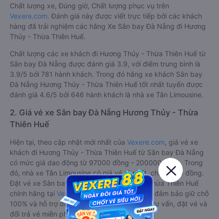
Chất lượng xe, Đúng giờ, Chất lượng phục vụ trên
Vexere.com
. Đánh giá này được viết trực tiếp bởi các khách
hàng đã trải nghiệm các hãng Xe Sân bay Đà Nẵng đi Hương
Thủy - Thừa Thiên Huế.
Chất lượng các xe khách đi Hương Thủy - Thừa Thiên Huế từ
Sân bay Đà Nẵng được đánh giá 3.9, với điểm trung bình là
3.9/5 bởi 781 hành khách. Trong đó hãng xe khách Sân bay
Đà Nẵng Hương Thủy - Thừa Thiên Huế tốt nhất tuyến được
đánh giá 4.6/5 bởi 646 hành khách là nhà xe Tân Limousine.
2. Giá vé xe Sân bay Đà Nẵng Hương Thủy - Thừa
Thiên Huế
Hiện tại, theo cập nhật mới nhất của
Vexere.com
, giá vé xe
khách đi Hương Thủy - Thừa Thiên Huế từ Sân bay Đà Nẵng
có mức giá dao động từ 97000 đồng - 200000 đồng. Trong
đó, nhà xe Tân Limousine có giá vé rẻ nhất, chỉ 97000 đồng.
Đặt vé xe Sân bay Đà Nẵng Hương Thủy - Thừa Thiên Huế
chính hãng tại
Vexere.com
để có giá rẻ nhất, đảm bảo giữ chỗ
100% và hỗ trợ đổi trả vé miễn phí. Tổng đài tư vấn, đặt vé và
đổi trả vé miễn phí:
1900 888684
.