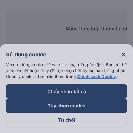
Bảng tổng hợp thông tin nhà
close
Sử dụng cookie
Vexere dùng cookie để website hoạt động ổn định. Bạn có thể
xem chi tiết hoặc thay đổi lựa chọn bất kỳ lúc nào trong phần
Giờ
Nhà xe
Điểm đi
Quản lý cookie. Tìm hiểu thêm trong
Chính sách Cookie
.
chạy
Chấp nhận tất cả
Tùy chọn cookie
Tân Limousine
04:00 - 20:30
910A Ngô Quyền
Từ chối
Hoàng Trí Luxury
07:30 - 20:00
Vincom Plaza Đà Nẵn