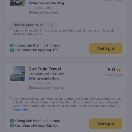
Vincom Plaza Đà Nẵng
2 giờ 30 phút
Vincom Plaza Huế
Thái độ phục vụ tốt
+1
Cảm ơn lái xe, tôi tới nơi con gái quên diện thoại trên xe và anh lái xe đã
nhiệt tình ghé gửi trả !
Không cần thanh toán trước
Xem giá
Xác nhận chỗ ngay lập tức
star_rate
Đức Tuấn Travel
5.0
Limousine ghế ngồi 7 chỗ
(7 đánh giá)
Văn phòng Đà Nẵng
2 giờ 30 phút
Bến xe Nguyễn Hoàng
Giao tiếp dễ dàng, xác nhận hai lần và thông tin được gửi qua WhatsApp. Có
thể đặt xe một cách linh hoạt và địa điểm đón/trả khách cũng như thời gian
cụ thể rất rõ ràng. Mặc dù tài xế có địa điểm trả khách khác cho chúng tôi,
nhưng chúng tôi vẫn có thể đến địa điểm mình muốn.
Xem thêm
Không cần thanh toán trước
Xem giá
Xác nhận chỗ ngay lập tức