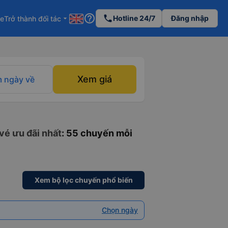
help_outline
phone
Hotline 24/7
Đăng nhập
re
Trở thành đối tác
arrow_drop_down
Xem giá
 ngày về
vé ưu đãi nhất
: 55 chuyến mỗi
Xem bộ lọc chuyến phổ biến
Chọn ngày