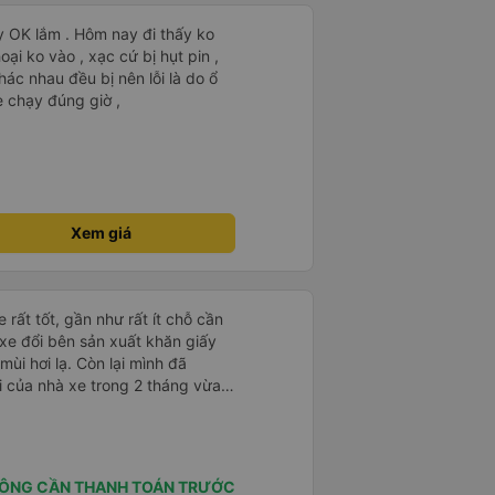
y OK lắm . Hôm nay đi thấy ko
ại ko vào , xạc cứ bị hụt pin ,
ác nhau đều bị nên lỗi là do ổ
 chạy đúng giờ ,
Xem giá
 rất tốt, gần như rất ít chỗ cần
 xe đổi bên sản xuất khăn giấy
mùi hơi lạ. Còn lại mình đã
i của nhà xe trong 2 tháng vừa
àng thân thiện, quy trình phục vụ
hóng, đã giải quyết điểm nghẽn
đã phân vùng từng xe
ÔNG CẦN THANH TOÁN TRƯỚC