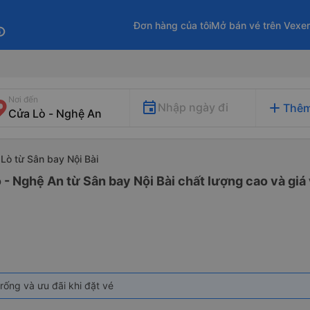
Đơn hàng của tôi
Mở bán vé trên Vexe
fo
Nơi đến
add
Nhập ngày đi
Thêm
 Lò từ Sân bay Nội Bài
 - Nghệ An từ Sân bay Nội Bài chất lượng cao và giá 
rống và ưu đãi khi đặt vé