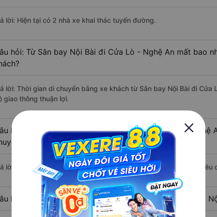
ả lời: Hiện tại có 2 nhà xe khai thác tuyến đường.
âu hỏi: Từ Sân bay Nội Bài đi Cửa Lò - Nghệ An mất bao nh
hách?
rả lời: Thời gian di chuyển bằng xe khách từ Sân bay Nội Bài đi Cửa
 giao thông thuận lợi.
âu hỏi: Khoảng cách từ Sân bay Nội Bài đi Cửa Lò - Nghệ A
huyển bằng xe khách?
rả lời: Đoạn đường đi Cửa Lò - Nghệ An từ Sân bay Nội Bài có chiều
âu hỏi: Mỗi ngày có bao nhiêu chuyến xe khách Sân bay Nộ