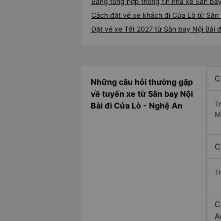
Bảng tổng hợp thông tin nhà xe Sân bay
Cách đặt vé xe khách đi Cửa Lò từ Sân 
Đặt vé xe Tết 2027 từ Sân bay Nội Bài 
C
Những câu hỏi thường gặp
về tuyến xe từ Sân bay Nội
T
Bài đi Cửa Lò - Nghệ An
M
C
T
C
A