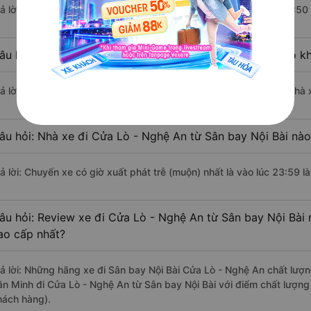
rả lời: Trung bình mỗi ngày có khoảng 55 chuyến xe bắt đầu từ 0:50
âu hỏi: Nhà xe đi Sân bay Nội Bài Cửa Lò - Nghệ An nào k
rả lời: Chuyến xe có giờ xuất phát sớm nhất vào lúc 0:50 là của nh
âu hỏi: Nhà xe đi Cửa Lò - Nghệ An từ Sân bay Nội Bài nào
rả lời: Chuyến xe có giờ xuất phát trễ (muộn) nhất là vào lúc 23:59
âu hỏi: Review xe đi Cửa Lò - Nghệ An từ Sân bay Nội Bài n
ao cấp nhất?
rả lời: Những hãng xe đi Sân bay Nội Bài Cửa Lò - Nghệ An chất lượng
ăn Minh đi Cửa Lò - Nghệ An từ Sân bay Nội Bài với điểm chất lượng
hách hàng).