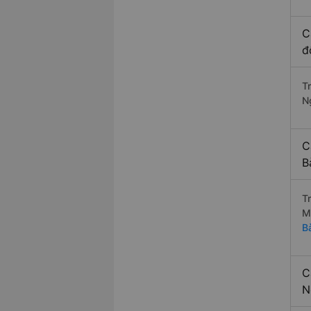
C
đ
T
N
C
B
T
M
B
C
N