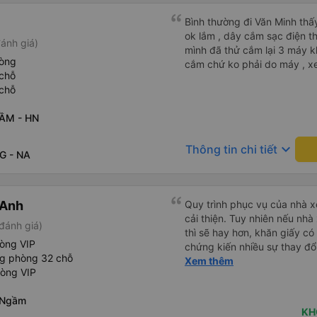
Bình thường đi Văn Minh thấ
ok lắm , dây cắm sạc điện tho
ánh giá)
mình đã thử cắm lại 3 máy kh
hòng
cắm chứ ko phải do máy , xe
chỗ
chỗ
ẦM - HN
keyboard_arrow_down
Thông tin chi tiết
G - NA
 Anh
Quy trình phục vụ của nhà xe
cải thiện. Tuy nhiên nếu nhà
đánh giá)
thì sẽ hay hơn, khăn giấy có 
hòng VIP
chứng kiến nhiều sự thay đổ
ng phòng 32 chỗ
rồi: tài xế và phụ xe ngày c
Xem thêm
hòng VIP
rõ ràng và phục vụ nhanh c
trung chuyển ở Hà Nội khi 
 Ngầm
KH