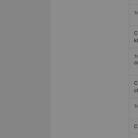
Tr
C
k
T
độ
C
c
T
C