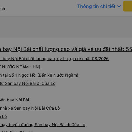
keyboard_arrow_down
Thông tin chi tiết
inh
 bay Nội Bài chất lượng cao và giá vé ưu đãi nhất: 5
bay Nội Bài chất lượng cao, uy tín, giá rẻ nhất 08/2026
 (BX NƯỚC NGẦM - HN)
h tại Số 1 Ngọc Hồi (Bến xe Nước Ngầm)
từ Sân bay Nội Bài đi Cửa Lò
Sân bay Nội Bài
á nhà xe Sân bay Nội Bài Cửa Lò
a Lò
 chạy tuyến đường Sân bay Nội Bài đi Cửa Lò