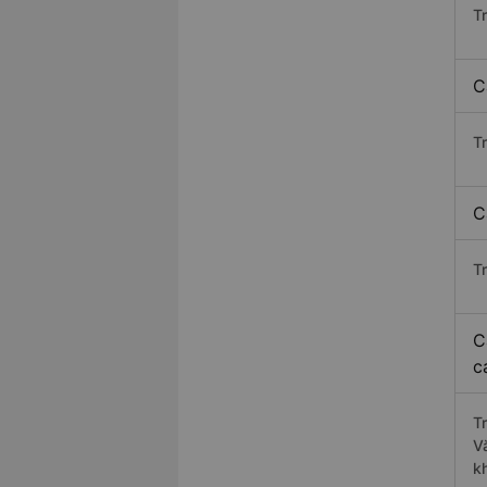
T
C
T
C
T
C
c
T
V
k