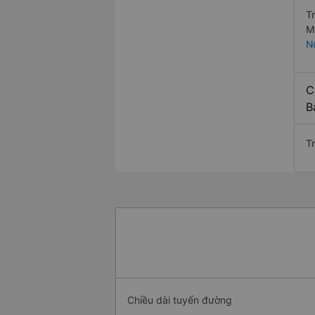
T
M
N
C
B
T
Chiều dài tuyến đường