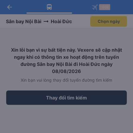
arrow_back
Tải app Vexere ngay!
Tải app Vexere
-30k
Mở app
Mở app
Nhận ưu đãi thành viên độc
-30k/ghế khi đặt vé máy bay qua
quyền
app
Sân bay Nội Bài
Hoài Đức
Chọn ngày
Xin lỗi bạn vì sự bất tiện này. Vexere sẽ cập nhật
ngay khi có thông tin xe hoạt động trên tuyến
đường Sân bay Nội Bài đi Hoài Đức ngày
08/08/2026
Xin bạn vui lòng thay đổi tuyến đường tìm kiếm
Thay đổi tìm kiếm