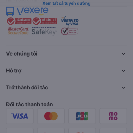
Xem tất cả tuyến đường
keyboard_arrow_down
Về chúng tôi
keyboard_arrow_down
Hỗ trợ
keyboard_arrow_down
Trở thành đối tác
Đối tác thanh toán