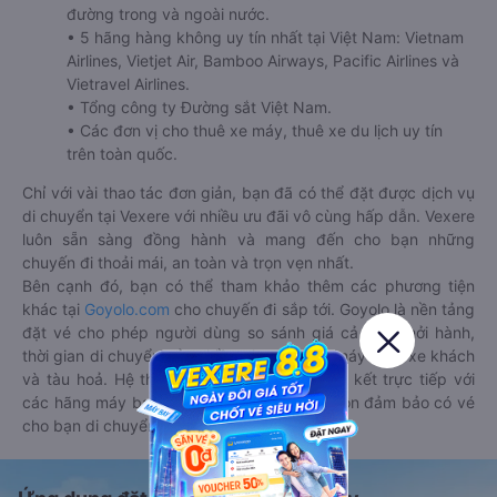
đường trong và ngoài nước.
• 5 hãng hàng không uy tín nhất tại Việt Nam: Vietnam
Airlines, Vietjet Air, Bamboo Airways, Pacific Airlines và
Vietravel Airlines.
• Tổng công ty Đường sắt Việt Nam.
• Các đơn vị cho thuê xe máy, thuê xe du lịch uy tín
trên toàn quốc.
Chỉ với vài thao tác đơn giản, bạn đã có thể đặt được dịch vụ
di chuyển tại Vexere với nhiều ưu đãi vô cùng hấp dẫn. Vexere
luôn sẵn sàng đồng hành và mang đến cho bạn những
chuyến đi thoải mái, an toàn và trọn vẹn nhất.
Bên cạnh đó, bạn có thể tham khảo thêm các phương tiện
khác tại
Goyolo.com
cho chuyến đi sắp tới. Goyolo là nền tảng
đặt vé cho phép người dùng so sánh giá cả, giờ khởi hành,
thời gian di chuyển của nhiều phương tiện máy bay, xe khách
và tàu hoả. Hệ thống của Goyolo được liên kết trực tiếp với
các hãng máy bay, xe khách và tàu hoả, luôn đảm bảo có vé
cho bạn di chuyển.