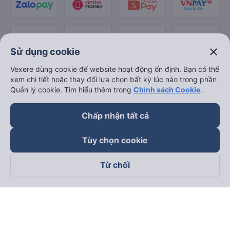
close
Sử dụng cookie
Vexere dùng cookie để website hoạt động ổn định. Bạn có thể
xem chi tiết hoặc thay đổi lựa chọn bất kỳ lúc nào trong phần
Quản lý cookie. Tìm hiểu thêm trong
Chính sách Cookie
.
Chấp nhận tất cả
Tùy chọn cookie
Từ chối
Theo dõi chúng tôi trên
Facebook
Tiktok
Youtube
Công ty TNHH Thương Mại Dịch Vụ Vexere