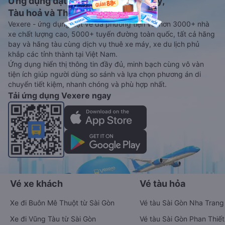
Ứng dụng đặt vé Xe khách, Máy bay,
Tàu hoả và Thuê xe
Vexere - ứng dụng đặt vé đa phương tiện với hơn 3000+ nhà
xe chất lượng cao, 5000+ tuyến đường toàn quốc, tất cả hãng
bay và hãng tàu cùng dịch vụ thuê xe máy, xe du lịch phủ
khắp các tỉnh thành tại Việt Nam.
Ứng dụng hiển thị thông tin đầy đủ, minh bạch cùng vô vàn
tiện ích giúp người dùng so sánh và lựa chọn phương án di
chuyển tiết kiệm, nhanh chóng và phù hợp nhất.
Tải ứng dụng Vexere ngay
Vé xe khách
Vé tàu hỏa
Xe đi Buôn Mê Thuột từ Sài Gòn
Vé tàu Sài Gòn Nha Trang
Xe đi Vũng Tàu từ Sài Gòn
Vé tàu Sài Gòn Phan Thiết