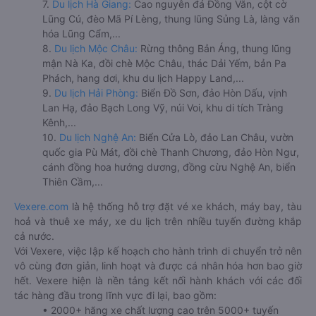
7.
Du lịch Hà Giang:
Cao nguyên đá Đồng Văn, cột cờ
Lũng Cú, đèo Mã Pí Lèng, thung lũng Sủng Là, làng văn
hóa Lũng Cẩm,...
8.
Du lịch Mộc Châu:
Rừng thông Bản Áng, thung lũng
mận Nà Ka, đồi chè Mộc Châu, thác Dải Yếm, bản Pa
Phách, hang dơi, khu du lịch Happy Land,...
9.
Du lịch Hải Phòng:
Biển Đồ Sơn, đảo Hòn Dấu, vịnh
Lan Hạ, đảo Bạch Long Vỹ, núi Voi, khu di tích Tràng
Kênh,...
10.
Du lịch Nghệ An:
Biển Cửa Lò, đảo Lan Châu, vườn
quốc gia Pù Mát, đồi chè Thanh Chương, đảo Hòn Ngư,
cánh đồng hoa hướng dương, đồng cừu Nghệ An, biển
Thiên Cầm,...
Vexere.com
là hệ thống hỗ trợ đặt vé xe khách, máy bay, tàu
hoả và thuê xe máy, xe du lịch trên nhiều tuyến đường khắp
cả nước.
Với Vexere, việc lập kế hoạch cho hành trình di chuyển trở nên
vô cùng đơn giản, linh hoạt và được cá nhân hóa hơn bao giờ
hết. Vexere hiện là nền tảng kết nối hành khách với các đối
tác hàng đầu trong lĩnh vực đi lại, bao gồm:
• 2000+ hãng xe chất lượng cao trên 5000+ tuyến