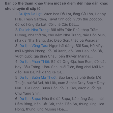
Bạn có thể tham khảo thêm một số điểm đến hấp dẫn khác
cho chuyến đi sắp tới:
1.
Du lịch Đà Lạt:
Vườn hoa Đà Lạt, làng Cù Lần, Happy
Hills, Fresh Garden, Tuyệt tình cốc, vườn thú Zoodoo,
đồi cỏ hồng Đà Lạt, đồi chè Cầu Đất,...
2.
Du lịch Nha Trang:
Bãi biển Trần Phú, tháp Trầm
Hương, nhà thờ đá, chợ đêm Nha Trang, đảo Hòn Mun,
nhà ga Nha Trang, đảo Điệp Sơn, thác bà Ponagar,...
3.
Du lịch Vũng Tàu:
Ngọn hải đăng, Bãi Sau, Hồ Mây,
mũi Nghinh Phong, hồ Đá Xanh, đồi Con Heo, hòn Bà,
vườn quốc gia Bình Châu, bến thuyền Marina,...
4.
Du lịch Phan Thiết:
Bãi đá Ông Địa, hòn Rơm, đồi cát
bay, Bàu Trắng - Bàu Sen, suối Tiên, làng chài Mũi Né,
đảo Hòn Bà, hải đăng Kê Gà,...
5.
Du lịch Buôn Ma Thuột:
Bảo tàng cà phê Buôn Mê
Thuột, núi Đá Voi, hồ Lắk, cụm 3 thác Dray Sap – Dray
Nur – Gia Long, Buôn Đôn, hồ Ea Kao, vườn quốc gia
Chư Yang Shin,...
6.
Du lịch Sapa:
Nhà thờ đá Sapa, bảo tàng Sapa, núi
Hàm Rồng, bản Cát Cát, thác Tiên Sa, thung lũng Hoa
Hồng, thung lũng Mường Hoa,...