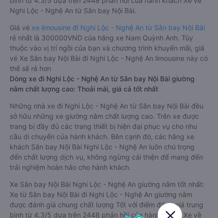
bình từ 4.3/5 dựa trên 2448 phản hồi của hành khách Xe về
Nghi Lộc - Nghệ An từ Sân bay Nội Bài.
Giá vé
xe limousine đi Nghi Lộc - Nghệ An từ Sân bay Nội Bài
rẻ nhất là 300000VND của hãng xe Nam Quỳnh Anh. Tùy
thuộc vào vị trí ngồi của bạn và chương trình khuyến mãi, giá
vé Xe Sân bay Nội Bài đi Nghi Lộc - Nghệ An limousine này có
thể sẽ rẻ hơn
Dòng xe đi Nghi Lộc - Nghệ An từ Sân bay Nội Bài giường
nằm chất lượng cao: Thoải mái, giá cả tốt nhất
Những nhà xe đi Nghi Lộc - Nghệ An từ Sân bay Nội Bài đều
sở hữu những xe giường nằm chất lượng cao. Trên xe được
trang bị đầy đủ các trang thiết bị hiện đại phục vụ cho nhu
cầu di chuyển của hành khách. Bên cạnh đó, các hãng xe
khách Sân bay Nội Bài Nghi Lộc - Nghệ An luôn chú trọng
đến chất lượng dịch vụ, không ngừng cải thiện để mang đến
trải nghiệm hoàn hảo cho hành khách.
Xe Sân bay Nội Bài Nghi Lộc - Nghệ An giường nằm tốt nhất:
Xe từ Sân bay Nội Bài đi Nghi Lộc - Nghệ An giường nằm
được đánh giá chung chất lượng Tốt với điểm đánh giá trung
bình từ 4.3/5 dựa trên 2448 phản hồi của hành khách Xe về