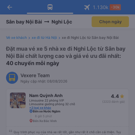
arrow_back
Tải app Vexere ngay!
Tải app Vexere
1.130
k
-30k
Mở app
Mở app
Nhận ưu đãi thành viên độc
-30k/ghế khi đặt vé máy bay qua
quyền
app
Sân bay Nội Bài
Nghi Lộc
Chọn ngày
Vé xe khách
xe đi từ Hà Nội
xe đi Nghi Lộc từ Sân bay Nội Bài
Đặt mua vé xe 5 nhà xe đi Nghi Lộc từ Sân bay
Nội Bài chất lượng cao và giá vé ưu đãi nhất
:
40 chuyến mỗi ngày
Vexere Team
Ngày cập nhật: 08/08/2026
Nam Quỳnh Anh
4.4
Limousine 22 phòng VIP
(2223 đánh giá)
Limousine giường phòng 32 chỗ
+2 loại xe khác
Bến xe Nước Ngầm
6 giờ 5 phút
Bến Xe Bắc Vinh
Quy trình phục vụ của nhà xe rất tốt, gần như rất ít chỗ cần cải thiện. Tuy