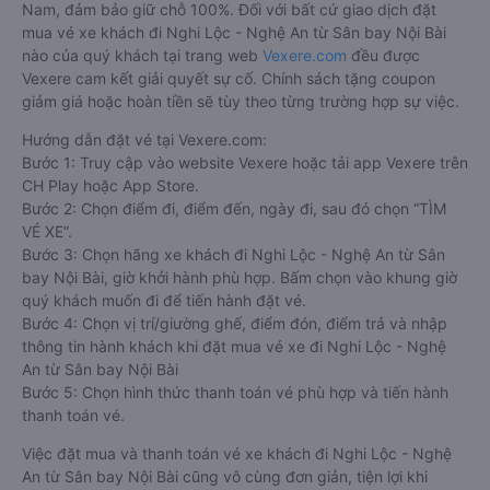
Nam, đảm bảo giữ chỗ 100%. Đối với bất cứ giao dịch đặt
mua vé xe khách đi Nghi Lộc - Nghệ An từ Sân bay Nội Bài
nào của quý khách tại trang web
Vexere.com
đều được
Vexere cam kết giải quyết sự cố. Chính sách tặng coupon
giảm giá hoặc hoàn tiền sẽ tùy theo từng trường hợp sự việc.
Hướng dẫn đặt vé tại Vexere.com:
Bước 1: Truy cập vào website Vexere hoặc tải app Vexere trên
CH Play hoặc App Store.
Bước 2: Chọn điểm đi, điểm đến, ngày đi, sau đó chọn “TÌM
VÉ XE”.
Bước 3: Chọn hãng xe khách đi Nghi Lộc - Nghệ An từ Sân
bay Nội Bài, giờ khởi hành phù hợp. Bấm chọn vào khung giờ
quý khách muốn đi để tiến hành đặt vé.
Bước 4: Chọn vị trí/giường ghế, điểm đón, điểm trả và nhập
thông tin hành khách khi đặt mua vé xe đi Nghi Lộc - Nghệ
An từ Sân bay Nội Bài
Bước 5: Chọn hình thức thanh toán vé phù hợp và tiến hành
thanh toán vé.
Việc đặt mua và thanh toán vé xe khách đi Nghi Lộc - Nghệ
An từ Sân bay Nội Bài cũng vô cùng đơn giản, tiện lợi khi