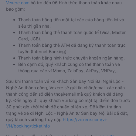
Vexere.com
hỗ trợ đến 06 hình thức thanh toán khác nhau
bao gồm:
Thanh toán bằng tiền mặt tại các cửa hàng tiện lợi và
siêu thị gần nhà.
Thanh toán bằng thẻ thanh toán quốc tế (Visa, Master
Card, JCB).
Thanh toán bằng thẻ ATM đã đăng ký thanh toán trực
tuyến (Internet Banking).
Thanh toán bằng hình thức chuyển khoản ngân hàng.
Bên cạnh đó, quý khách cũng có thể thanh toán vé
thông qua các ví Momo, ZaloPay, AirPay, VNPay,…
Sau khi thanh toán vé xe khách Sân bay Nội Bài Nghi Lộc -
Nghệ An thành công, Vexere sẽ gửi tin nhắn/email xác nhận
thành công đến số điện thoại/email mà quý khách đã đăng
ký. Đến ngày đi, quý khách vui lòng có mặt tại điểm đón trước
30 phút giờ khởi hành để chuẩn bị lên xe. Để kiểm tra tình
trạng vé xe đi Nghi Lộc - Nghệ An từ Sân bay Nội Bài đã đặt,
quý khách vui lòng truy cập
https://vexere.com/vi-
VN/booking/ticketinfo