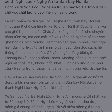
xe đi Nghi Lộc - Nghệ An từ Sân bay Nội Bài:
Dòng xe đi Nghi Lộc - Nghệ An từ Sân bay Nội Bài limousine 9
chỗ vip, chất lượng cao: Tiện lợi, sang trọng
Là sản phẩm xe đi Nghi Lộc - Nghệ An từ Sân bay Nội Bài
limousine 9 chỗ cải tiến từ xe 16 chỗ. Nội thất được làm lại với
các ghế bọc da chuẩn Châu Âu, không chỉ êm ái cho chuyến
hành trình xa, mà còn mát mẻ và không hề bị hầm bí như các
ghế bọc da bình thường. Kèm theo các ghế có nhiều tiện nghi
hiện đại như ti-vi, tủ lạnh mini, ổ cắm usb, đèn đọc sách, hệ
thống âm thanh cao cấp. Có vách ngăn riêng biệt giữa
khoang lái và khoang hành khách. Khoảng cách giữa các ghế
ngồi rất thoải mái, không nhồi nhét. Luôn đáp ứng được nhu
cầu về sang trọng, thoải mái và tiện nghi trong việc di chuyển.
Đây là loại xe Sân bay Nội Bài Nghi Lộc - Nghệ An có hỗ trợ
đón/trả tận nơi miễn phí tại nội thành Sân bay Nội Bài và nội
thành Nghi Lộc - Nghệ An, rất thuận tiện cho du khách.
Xe Sân bay Nội Bài Nghi Lộc - Nghệ An limousine tốt nhất: Xe
từ Sân bay Nội Bài đi Nghi Lộc - Nghệ An limousine được
đánh giá chung có chất lượng Tốt với điểm đánh giá trung