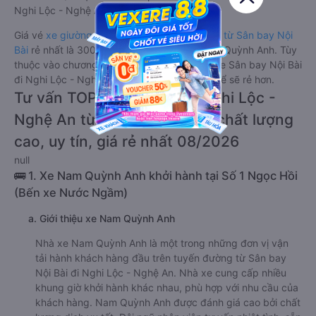
Nghi Lộc - Nghệ An từ Sân bay Nội Bài.
Giá vé
xe giường nằm đi Nghi Lộc - Nghệ An từ Sân bay Nội
Bài
rẻ nhất là 300000VND của hãng xe Nam Quỳnh Anh. Tùy
thuộc vào chương trình khuyến mãi, giá vé Xe Sân bay Nội Bài
đi Nghi Lộc - Nghệ An giường nằm này có thể sẽ rẻ hơn.
Tư vấn TOP 2 xe khách đi Nghi Lộc -
Nghệ An từ Sân bay Nội Bài chất lượng
cao, uy tín, giá rẻ nhất 08/2026
null
🚌 1. Xe Nam Quỳnh Anh khởi hành tại Số 1 Ngọc Hồi
(Bến xe Nước Ngầm)
a. Giới thiệu xe Nam Quỳnh Anh
Nhà xe Nam Quỳnh Anh là một trong những đơn vị vận
tải hành khách hàng đầu trên tuyến đường từ Sân bay
Nội Bài đi Nghi Lộc - Nghệ An. Nhà xe cung cấp nhiều
khung giờ khởi hành khác nhau, phù hợp với nhu cầu của
khách hàng. Nam Quỳnh Anh được đánh giá cao bởi chất