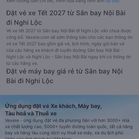
Xem hướng dẫn chi tiết, minh họa bằng hình ảnh
tại đây.
Đặt vé xe Tết 2027 từ Sân bay Nội Bài
đi Nghi Lộc
Vé xe tết 2027 từ Sân bay Nội Bài đi Nghi Lộc vẫn chưa được
công bố. Vexere.com sẽ sớm thông báo cho các bạn thông tin
vé xe Tết 2027 bao gồm giá vé, lịch trình, ngày giờ bán vé
của các hãng xe khách đi tuyến đường Sân bay Nội Bài -
Nghi Lộc và Nghi Lộc - Sân bay Nội Bài ngay khi có thông tin
từ các hãng xe.
Đặt vé máy bay giá rẻ từ Sân bay Nội
Bài đi Nghi Lộc
Ứng dụng đặt vé Xe khách, Máy bay,
Tàu hoả và Thuê xe
Vexere - ứng dụng đặt vé đa phương tiện với hơn 3000+ nhà
xe chất lượng cao, 5000+ tuyến đường toàn quốc, tất cả hãng
bay và hãng tàu cùng dịch vụ thuê xe máy, xe du lịch phủ
khắp các tỉnh thành tại Việt Nam.