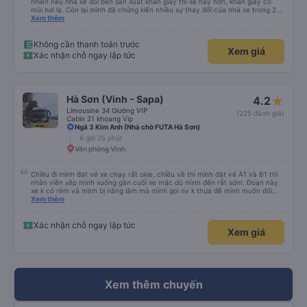
nhiên nếu nhà xe đổi bên sản xuất khăn giấy thì sẽ hay hơn, khăn giấy có
mùi hơi lạ. Còn lại mình đã chứng kiến nhiều sự thay đổi của nhà xe trong 2
tháng vừa rồi: tài xế và phụ xe ngày càng thân thiện, quy trình phục vụ rõ
Xem thêm
ràng và phục vụ nhanh chóng, đã giải quyết điểm nghẽn trung chuyển ở Hà
Nội khi đã phân vùng từng xe
Không cần thanh toán trước
Xem giá
Xác nhận chỗ ngay lập tức
Hà Sơn (Vinh - Sapa)
4.2
Limousine 34 Giường VIP
(225 đánh giá)
Cabin 21 khoang Vip
Ngã 3 Kim Anh (Nhà chờ FUTA Hà Sơn)
6 giờ 25 phút
Văn phòng Vinh
Chiều đi mình đạt vé xe chạy rất okie, chiều về thì mình đặt vé A1 và B1 thì
nhân viên xếp mình xuống gần cuối xe mặc dù mình đến rất sớm. Đoạn này
xe k có rèm và mình bị nắng lắm mà mình gọi nv k thưa để mình muốn đổi
chỗ. Đến Hà Nội mình chuyển sang xe khác cũng của hãng này đi rất thích,
Xem thêm
xe mới hơn, tiện nghi và sạch sẽ. Lái xe và nv cũng nhiệt tình.
Xác nhận chỗ ngay lập tức
Xem giá
Xem thêm chuyến