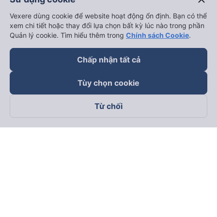
Vexere dùng cookie để website hoạt động ổn định. Bạn có thể
xem chi tiết hoặc thay đổi lựa chọn bất kỳ lúc nào trong phần
Quản lý cookie. Tìm hiểu thêm trong
Chính sách Cookie
.
Chấp nhận tất cả
Tùy chọn cookie
Từ chối
Theo dõi chúng tôi trên
Facebook
Tiktok
Youtube
Công ty TNHH Thương Mại Dịch Vụ Vexere
Địa chỉ đăng ký kinh doanh: 8C Chữ Đồng Tử, Phường Tân
Sơn Nhất, TP. Hồ Chí Minh, Việt Nam
Địa chỉ
:
Lầu 2, toà nhà H3 Circo Hoàng Diệu, 384 Hoàng Diệu,
Phường Khánh Hội, TP Hồ Chí Minh, Việt Nam