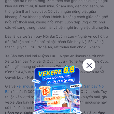
ghế bọc da bình thường. Kèm theo các ghế có nhiều tiện nghi
hiện đại như ti-vi, tủ lạnh mini, ổ cắm usb, đèn đọc sách, hệ
thống âm thanh cao cấp. Có vách ngăn riêng biệt giữa
khoang lái và khoang hành khách. Khoảng cách giữa các ghế
ngồi rất thoải mái, không nhồi nhét. Luôn đáp ứng được nhu
cầu về sang trọng, thoải mái và tiện nghi trong việc di chuyển.
Đây là loại xe Sân bay Nội Bài Quỳnh Lưu - Nghệ An có hỗ trợ
đón/trả tận nơi miễn phí tại nội thành Sân bay Nội Bài và nội
thành Quỳnh Lưu - Nghệ An, rất thuận tiện cho du khách.
Xe Sân bay Nội Bài Quỳnh Lưu - Nghệ An limousine tốt nhất:
Xe từ Sân bay Nội Bài đi Quỳnh Lưu - Nghệ An limousine được
đánh giá chung có chất lượng Tốt với điểm đánh giá trung
bình từ 4.4/5 dựa trên 2212 phản hồi của hành khách Xe về
Quỳnh Lưu - Nghệ An từ Sân bay Nội Bài.
Giá vé
xe limousine đi Quỳnh Lưu - Nghệ An từ Sân bay Nội
Bài
rẻ nhất là 300000VND của hãng xe Nam Quỳnh Anh. Tùy
thuộc vào vị trí ngồi của bạn và chương trình khuyến mãi, giá
vé Xe Sân bay Nội Bài đi Quỳnh Lưu - Nghệ An limousine này
có thể sẽ rẻ hơn
Dòng xe đi Quỳnh Lưu - Nghệ An từ Sân bay Nội Bài giường