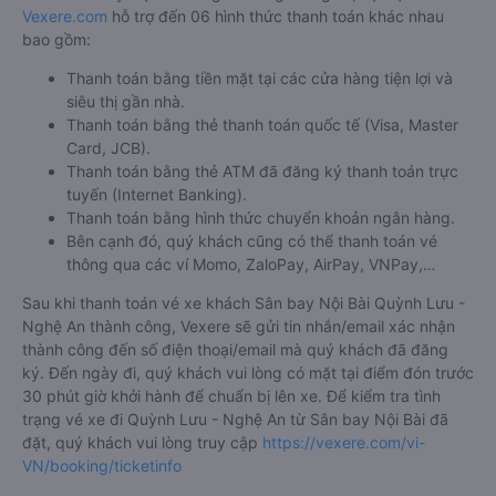
Vexere.com
hỗ trợ đến 06 hình thức thanh toán khác nhau
bao gồm:
Thanh toán bằng tiền mặt tại các cửa hàng tiện lợi và
siêu thị gần nhà.
Thanh toán bằng thẻ thanh toán quốc tế (Visa, Master
Card, JCB).
Thanh toán bằng thẻ ATM đã đăng ký thanh toán trực
tuyến (Internet Banking).
Thanh toán bằng hình thức chuyển khoản ngân hàng.
Bên cạnh đó, quý khách cũng có thể thanh toán vé
thông qua các ví Momo, ZaloPay, AirPay, VNPay,…
Sau khi thanh toán vé xe khách Sân bay Nội Bài Quỳnh Lưu -
Nghệ An thành công, Vexere sẽ gửi tin nhắn/email xác nhận
thành công đến số điện thoại/email mà quý khách đã đăng
ký. Đến ngày đi, quý khách vui lòng có mặt tại điểm đón trước
30 phút giờ khởi hành để chuẩn bị lên xe. Để kiểm tra tình
trạng vé xe đi Quỳnh Lưu - Nghệ An từ Sân bay Nội Bài đã
đặt, quý khách vui lòng truy cập
https://vexere.com/vi-
VN/booking/ticketinfo