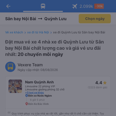
arrow_back
Tải app Vexere ngay!
Tải app Vexere
2.099
k
-30k
Mở app
Mở app
Nhận ưu đãi thành viên độc
-30k/ghế khi đặt vé máy bay qua
quyền
app
Sân bay Nội Bài
Quỳnh Lưu
Chọn ngày
Vé xe khách
xe đi từ Hà Nội
xe đi Quỳnh Lưu từ Sân bay Nội Bài
Đặt mua vé xe 4 nhà xe đi Quỳnh Lưu từ Sân
bay Nội Bài chất lượng cao và giá vé ưu đãi
nhất
: 20 chuyến mỗi ngày
Vexere Team
Ngày cập nhật: 08/08/2026
Nam Quỳnh Anh
4.4
Limousine 22 phòng VIP
(2223 đánh giá)
Limousine giường phòng 32 chỗ
+5 loại xe khác
Bến xe Nước Ngầm
6 giờ 5 phút
Bến Xe Bắc Vinh
Quy trình phục vụ của nhà xe rất tốt, gần như rất ít chỗ cần cải thiện. Tuy