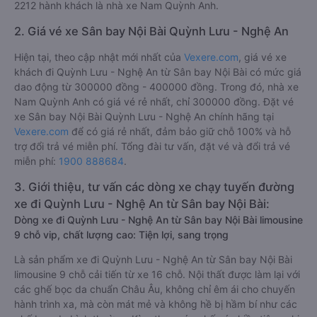
2212 hành khách là nhà xe Nam Quỳnh Anh.
2. Giá vé xe Sân bay Nội Bài Quỳnh Lưu - Nghệ An
Hiện tại, theo cập nhật mới nhất của
Vexere.com
, giá vé xe
khách đi Quỳnh Lưu - Nghệ An từ Sân bay Nội Bài có mức giá
dao động từ 300000 đồng - 400000 đồng. Trong đó, nhà xe
Nam Quỳnh Anh có giá vé rẻ nhất, chỉ 300000 đồng. Đặt vé
xe Sân bay Nội Bài Quỳnh Lưu - Nghệ An chính hãng tại
Vexere.com
để có giá rẻ nhất, đảm bảo giữ chỗ 100% và hỗ
trợ đổi trả vé miễn phí. Tổng đài tư vấn, đặt vé và đổi trả vé
miễn phí:
1900 888684
.
3. Giới thiệu, tư vấn các dòng xe chạy tuyến đường
xe đi Quỳnh Lưu - Nghệ An từ Sân bay Nội Bài:
Dòng xe đi Quỳnh Lưu - Nghệ An từ Sân bay Nội Bài limousine
9 chỗ vip, chất lượng cao: Tiện lợi, sang trọng
Là sản phẩm xe đi Quỳnh Lưu - Nghệ An từ Sân bay Nội Bài
limousine 9 chỗ cải tiến từ xe 16 chỗ. Nội thất được làm lại với
các ghế bọc da chuẩn Châu Âu, không chỉ êm ái cho chuyến
hành trình xa, mà còn mát mẻ và không hề bị hầm bí như các