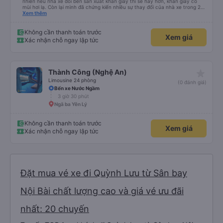
nhiên nếu nhà xe đổi bên sản xuất khăn giấy thì sẽ hay hơn, khăn giấy có
mùi hơi lạ. Còn lại mình đã chứng kiến nhiều sự thay đổi của nhà xe trong 2
tháng vừa rồi: tài xế và phụ xe ngày càng thân thiện, quy trình phục vụ rõ
Xem thêm
ràng và phục vụ nhanh chóng, đã giải quyết điểm nghẽn trung chuyển ở Hà
Nội khi đã phân vùng từng xe
Không cần thanh toán trước
Xem giá
Xác nhận chỗ ngay lập tức
star_rate
Thành Công (Nghệ An)
Limousine 24 phòng
(0 đánh giá)
Bến xe Nước Ngầm
3 giờ 30 phút
Ngã ba Yên Lý
Không cần thanh toán trước
Xem giá
Xác nhận chỗ ngay lập tức
Đặt mua vé xe đi Quỳnh Lưu từ Sân bay
Nội Bài chất lượng cao và giá vé ưu đãi
nhất: 20 chuyến