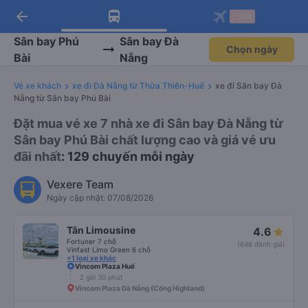
arrow_back
Tải app Vexere ngay!
Tải app Vexere
-30k
Mở app
Mở app
Nhận ưu đãi thành viên độc
-30k/ghế khi đặt vé máy bay qua
quyền
app
Sân bay Phú
Sân bay Đà
Chọn ngày
Bài
Nẵng
Vé xe khách
xe đi Đà Nẵng từ Thừa Thiên-Huế
xe đi Sân bay Đà
Nẵng từ Sân bay Phú Bài
Đặt mua vé xe 7 nhà xe đi Sân bay Đà Nẵng từ
Sân bay Phú Bài chất lượng cao và giá vé ưu
đãi nhất
: 129 chuyến mỗi ngày
Vexere Team
Ngày cập nhật: 07/08/2026
Tân Limousine
4.6
Fortuner 7 chỗ
(646 đánh giá)
Vinfast Limo Green 6 chỗ
+1 loại xe khác
Vincom Plaza Huế
2 giờ 30 phút
Vincom Plaza Đà Nẵng (Cổng Highland)