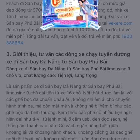
khách đi Sân bay Đà Nẵng từ Sân bay Phú Bài có mức giá
dao động từ 97000 đồng - 200000 đồng. Trong đó, nhà xe
Tân Limousine có giá vé rẻ nhất, chỉ 97000 đồng. Đặt vé xe
Sân bay Phú Bài Sân bay Đà Nẵng chính hãng tại
Vexere.com
để có giá rẻ nhất, đảm bảo giữ chỗ 100% và hỗ trợ đổi trả vé
miễn phí. Tổng đài tư vấn, đặt vé và đổi trả vé miễn phí:
1900
888684
.
3. Giới thiệu, tư vấn các dòng xe chạy tuyến đường
xe đi Sân bay Đà Nẵng từ Sân bay Phú Bài:
Dòng xe đi Sân bay Đà Nẵng từ Sân bay Phú Bài limousine 9
chỗ vip, chất lượng cao: Tiện lợi, sang trọng
Là sản phẩm xe đi Sân bay Đà Nẵng từ Sân bay Phú Bài
limousine 9 chỗ cải tiến từ xe 16 chỗ. Nội thất được làm lại với
các ghế bọc da chuẩn Châu Âu, không chỉ êm ái cho chuyến
hành trình xa, mà còn mát mẻ và không hề bị hầm bí như các
ghế bọc da bình thường. Kèm theo các ghế có nhiều tiện nghi
hiện đại như ti-vi, tủ lạnh mini, ổ cắm usb, đèn đọc sách, hệ
thống âm thanh cao cấp. Có vách ngăn riêng biệt giữa
khoang lái và khoang hành khách. Khoảng cách giữa các ghế
ngồi rất thoải mái, không nhồi nhét. Luôn đáp ứng được nhu