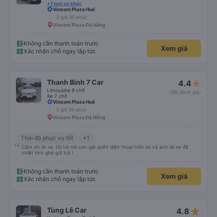
+1 loại xe khác
Vincom Plaza Huế
2 giờ 30 phút
Vincom Plaza Đà Nẵng
Không cần thanh toán trước
Xem giá
Xác nhận chỗ ngay lập tức
Thanh Bình 7 Car
4.4
Limousine 9 chỗ
(96 đánh giá)
Xe 7 chỗ
Vincom Plaza Huế
2 giờ 30 phút
Vincom Plaza Đà Nẵng
Thái độ phục vụ tốt
+1
Cảm ơn lái xe, tôi tới nơi con gái quên diện thoại trên xe và anh lái xe đã
nhiệt tình ghé gửi trả !
Không cần thanh toán trước
Xem giá
Xác nhận chỗ ngay lập tức
star_rate
Tùng Lê Car
4.8