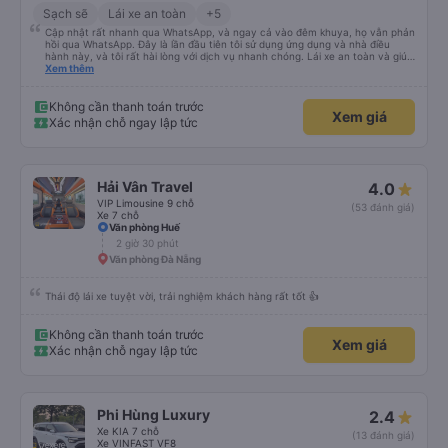
Sạch sẽ
Lái xe an toàn
+5
Cập nhật rất nhanh qua WhatsApp, và ngay cả vào đêm khuya, họ vẫn phản
hồi qua WhatsApp. Đây là lần đầu tiên tôi sử dụng ứng dụng và nhà điều
hành này, và tôi rất hài lòng với dịch vụ nhanh chóng. Lái xe an toàn và giúp
tôi đến khách sạn ở Huế, mặc dù tôi không báo trước khi đặt xe và tài xế đã
Xem thêm
hỏi tôi muốn đi đâu. Tôi rất cảm kích vì họ đã đón tôi tại địa điểm tôi muốn,
không giống như các nhà điều hành khác. Tôi đã quyết định sử dụng dịch vụ
của họ một lần nữa cho chuyến trở về Đà Nẵng.
Không cần thanh toán trước
Xem giá
Xác nhận chỗ ngay lập tức
Hải Vân Travel
4.0
VIP Limousine 9 chỗ
(53 đánh giá)
Xe 7 chỗ
Văn phòng Huế
2 giờ 30 phút
Văn phòng Đà Nẵng
Thái độ lái xe tuyệt vời, trải nghiệm khách hàng rất tốt 👍
Không cần thanh toán trước
Xem giá
Xác nhận chỗ ngay lập tức
Phi Hùng Luxury
2.4
Xe KIA 7 chỗ
(13 đánh giá)
Xe VINFAST VF8