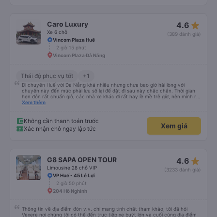
star_rate
Caro Luxury
4.6
Xe 6 chỗ
(389 đánh giá)
Vincom Plaza Huế
2 giờ 15 phút
Vincom Plaza Đà Nẵng
Thái độ phục vụ tốt
+1
Đi chuyến Huế với Đà Nẵng khá nhiều nhưng chưa bao giờ hài lòng với
chuyến này đến mức phải lưu số lại để đặt đi sau này chắc chắn. Thời gian
hẹn đón rất chuẩn giờ, các nhà xe khác đi rất hay lề mề trễ giờ, nên mình rất
bất ngờ với sự đúng giờ của xe. Xe ngồi sạch sẽ, chạy khá êm, thơm tho mùi
Xem thêm
tinh dầu ko có bị hôi hay dơ. Xe đời mới. Tài xế nay mình đi bạn ốm ốm sinh
năm 90, lái xe rất cứng và cực kỳ an toàn. Lần đầu tiên đi tuyến này mà
thấy tài xế chạy tuân thủ biến báo giới hạn tốc độ, ko sử dụng điện thoại khi
Không cần thanh toán trước
Xem giá
lái xe và rất tập trung, chuyển làn từ tốn và quan sát kỹ. Đón mình đi từ Đà
Xác nhận chỗ ngay lập tức
Nẵng 2:30 thì trả tại nhà lúc 5:00, trải nghiệm tốt nhất trong các nhà xe đã
từng đi.
star_rate
G8 SAPA OPEN TOUR
4.6
Limousine 28 chỗ VIP
(3233 đánh giá)
VP Huế - 45 Lê Lợi
2 giờ 50 phút
204 Hồ Nghinh
Thông tin về địa điểm đón v.v. chỉ mang tính chất tham khảo, tôi đã hỏi
Vexere nơi chúng tôi có thể đến trực tiếp xe buýt lớn và cuối cùng địa điểm