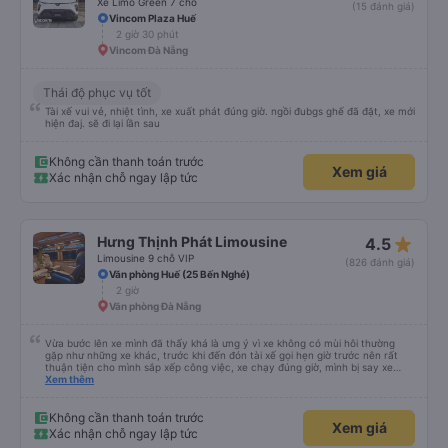
Xe Limo Green 7 chỗ
(15 đánh giá)
Vincom Plaza Huế
2 giờ 30 phút
Vincom Đà Nẵng
Thái độ phục vụ tốt
Tài xế vui vẻ, nhiệt tình, xe xuất phát đúng giờ. ngồi đubgs ghế đã đặt, xe mới
hiện đaj. sẽ đi lại lần sau
Không cần thanh toán trước
Xem giá
Xác nhận chỗ ngay lập tức
star_rate
Hưng Thịnh Phát Limousine
4.5
Limousine 9 chỗ VIP
(826 đánh giá)
Văn phòng Huế (25 Bến Nghé)
2 giờ
Văn phòng Đà Nẵng
Vừa bước lên xe mình đã thấy khá là ưng ý vì xe không có mùi hôi thường
gặp như những xe khác, trước khi đến đón tài xế gọi hẹn giờ trước nên rất
thuận tiện cho mình sắp xếp công việc, xe chạy đúng giờ, mình bị say xe
nhưng khá là thoải mái trong chuyến xe này, tài xế dễ thương cực, Hưng
Xem thêm
Thịnh Phát sẽ là lựa chọn đầu tiên của mình mỗi khi di chuyển Huế - ĐN -
Huế
Không cần thanh toán trước
Xem giá
Xác nhận chỗ ngay lập tức