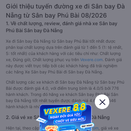
Giới thiệu tuyến đường xe đi Sân bay Đà
Nẵng từ Sân bay Phú Bài 08/2026
1. Về chất lượng, review, đánh giá nhà xe Sân bay
Phú Bài Sân bay Đà Nẵng
Xe đi Sân bay Đà Nẵng từ Sân bay Phú Bài tốt nhất được
phân loại chất lượng dựa trên đánh giá từ 1 đến 5 (1: tệ nhất,
5: tốt nhất) của khách hàng với các tiêu chí như: Chất lượng
xe, Đúng giờ, Chất lượng phục vụ trên
Vexere.com
. Đánh giá
này được viết trực tiếp bởi các khách hàng đã trải nghiệm
các hãng Xe Sân bay Phú Bài đi Sân bay Đà Nẵng.
Chất lượng các xe khách đi Sân bay Đà Nẵng từ Sân bay Phú
Bài được đánh giá 4.0, với điểm trung bình là 4.0/5 bởi 776
hành khách. Trong đó hãng xe khách Sân bay Phú Bài Sân
bay Đà Nẵng tốt nhất tuyến được đánh giá 4.6/5 bởi 646
hành khách là nhà xe Tân Limousine.
2. Giá vé xe Sân bay Phú Bài Sân bay Đà Nẵng
Hiện tại, theo cập nhật mới nhất của
Vexere.com
, giá vé xe