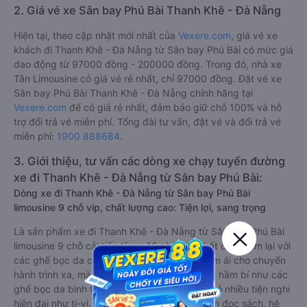
2. Giá vé xe Sân bay Phú Bài Thanh Khê - Đà Nẵng
Hiện tại, theo cập nhật mới nhất của
Vexere.com
, giá vé xe
khách đi Thanh Khê - Đà Nẵng từ Sân bay Phú Bài có mức giá
dao động từ 97000 đồng - 200000 đồng. Trong đó, nhà xe
Tân Limousine có giá vé rẻ nhất, chỉ 97000 đồng. Đặt vé xe
Sân bay Phú Bài Thanh Khê - Đà Nẵng chính hãng tại
Vexere.com
để có giá rẻ nhất, đảm bảo giữ chỗ 100% và hỗ
trợ đổi trả vé miễn phí. Tổng đài tư vấn, đặt vé và đổi trả vé
miễn phí:
1900 888684
.
3. Giới thiệu, tư vấn các dòng xe chạy tuyến đường
xe đi Thanh Khê - Đà Nẵng từ Sân bay Phú Bài:
Dòng xe đi Thanh Khê - Đà Nẵng từ Sân bay Phú Bài
limousine 9 chỗ vip, chất lượng cao: Tiện lợi, sang trọng
Là sản phẩm xe đi Thanh Khê - Đà Nẵng từ Sân bay Phú Bài
limousine 9 chỗ cải tiến từ xe 16 chỗ. Nội thất được làm lại với
các ghế bọc da chuẩn Châu Âu, không chỉ êm ái cho chuyến
hành trình xa, mà còn mát mẻ và không hề bị hầm bí như các
ghế bọc da bình thường. Kèm theo các ghế có nhiều tiện nghi
hiện đại như ti-vi, tủ lạnh mini, ổ cắm usb, đèn đọc sách, hệ