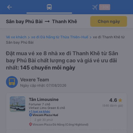
arrow_back
Tải app Vexere ngay!
Tải app Vexere
-30k
Mở app
Mở app
Nhận ưu đãi thành viên độc
-30k/ghế khi đặt vé máy bay qua
quyền
app
Sân bay Phú Bài
Thanh Khê
Chọn ngày
Vé xe khách
xe đi Đà Nẵng từ Thừa Thiên-Huế
xe đi Thanh Khê từ
Sân bay Phú Bài
Đặt mua vé xe 8 nhà xe đi Thanh Khê từ Sân
bay Phú Bài chất lượng cao và giá vé ưu đãi
nhất
: 145 chuyến mỗi ngày
Vexere Team
Ngày cập nhật: 07/08/2026
Tân Limousine
4.6
Fortuner 7 chỗ
(646 đánh giá)
Vinfast Limo Green 6 chỗ
+1 loại xe khác
Vincom Plaza Huế
2 giờ 30 phút
Vincom Plaza Đà Nẵng (Cổng Highland)