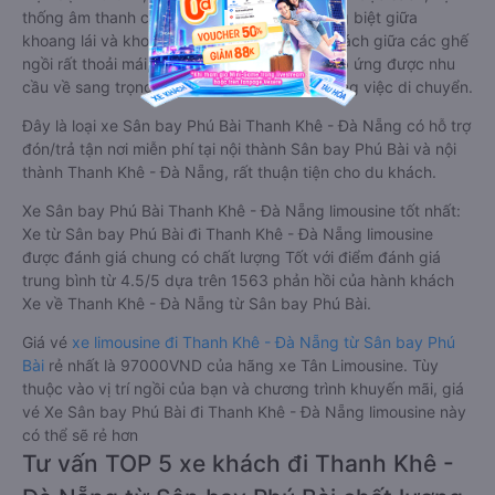
thống âm thanh cao cấp. Có vách ngăn riêng biệt giữa
khoang lái và khoang hành khách. Khoảng cách giữa các ghế
ngồi rất thoải mái, không nhồi nhét. Luôn đáp ứng được nhu
cầu về sang trọng, thoải mái và tiện nghi trong việc di chuyển.
Đây là loại xe Sân bay Phú Bài Thanh Khê - Đà Nẵng có hỗ trợ
đón/trả tận nơi miễn phí tại nội thành Sân bay Phú Bài và nội
thành Thanh Khê - Đà Nẵng, rất thuận tiện cho du khách.
Xe Sân bay Phú Bài Thanh Khê - Đà Nẵng limousine tốt nhất:
Xe từ Sân bay Phú Bài đi Thanh Khê - Đà Nẵng limousine
được đánh giá chung có chất lượng Tốt với điểm đánh giá
trung bình từ 4.5/5 dựa trên 1563 phản hồi của hành khách
Xe về Thanh Khê - Đà Nẵng từ Sân bay Phú Bài.
Giá vé
xe limousine đi Thanh Khê - Đà Nẵng từ Sân bay Phú
Bài
rẻ nhất là 97000VND của hãng xe Tân Limousine. Tùy
thuộc vào vị trí ngồi của bạn và chương trình khuyến mãi, giá
vé Xe Sân bay Phú Bài đi Thanh Khê - Đà Nẵng limousine này
có thể sẽ rẻ hơn
Tư vấn TOP 5 xe khách đi Thanh Khê -