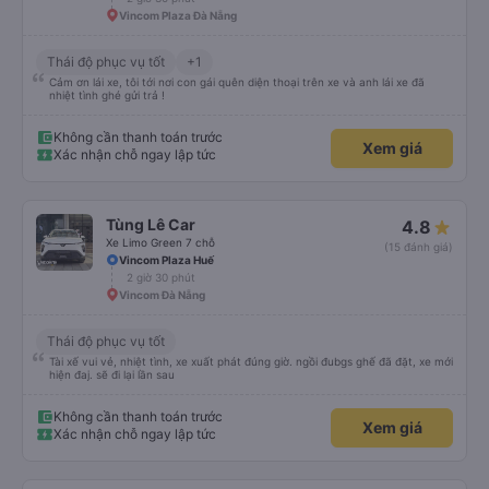
Vincom Plaza Đà Nẵng
Thái độ phục vụ tốt
+1
Cảm ơn lái xe, tôi tới nơi con gái quên diện thoại trên xe và anh lái xe đã
nhiệt tình ghé gửi trả !
Không cần thanh toán trước
Xem giá
Xác nhận chỗ ngay lập tức
Tùng Lê Car
4.8
Xe Limo Green 7 chỗ
(15 đánh giá)
Vincom Plaza Huế
2 giờ 30 phút
Vincom Đà Nẵng
Thái độ phục vụ tốt
Tài xế vui vẻ, nhiệt tình, xe xuất phát đúng giờ. ngồi đubgs ghế đã đặt, xe mới
hiện đaj. sẽ đi lại lần sau
Không cần thanh toán trước
Xem giá
Xác nhận chỗ ngay lập tức