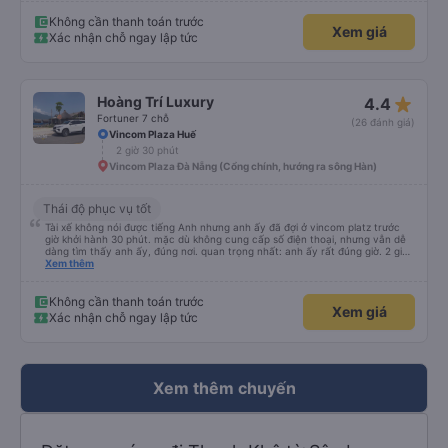
năm 90, lái xe rất cứng và cực kỳ an toàn. Lần đầu tiên đi tuyến này mà
thấy tài xế chạy tuân thủ biến báo giới hạn tốc độ, ko sử dụng điện thoại khi
Không cần thanh toán trước
Xem giá
lái xe và rất tập trung, chuyển làn từ tốn và quan sát kỹ. Đón mình đi từ Đà
Xác nhận chỗ ngay lập tức
Nẵng 2:30 thì trả tại nhà lúc 5:00, trải nghiệm tốt nhất trong các nhà xe đã
từng đi.
star_rate
Hoàng Trí Luxury
4.4
Fortuner 7 chỗ
(26 đánh giá)
Vincom Plaza Huế
2 giờ 30 phút
Vincom Plaza Đà Nẵng (Cổng chính, hướng ra sông Hàn)
Thái độ phục vụ tốt
Tài xế không nói được tiếng Anh nhưng anh ấy đã đợi ở vincom platz trước
giờ khởi hành 30 phút. mặc dù không cung cấp số điện thoại, nhưng vẫn dễ
dàng tìm thấy anh ấy, đúng nơi. quan trọng nhất: anh ấy rất đúng giờ. 2 giờ
15 phút đến khách sạn của chúng tôi ở Đà Nẵng. tôi muốn boa tiền cho anh
Xem thêm
ấy nhưng ví của tôi lại ở trong hành lý, vì vậy tôi sẽ nói chúc mừng năm mới
ở đây, hy vọng anh ấy có thể nhìn thấy. Anh ấy là một tài xế rất giỏi!
Không cần thanh toán trước
Xem giá
Xác nhận chỗ ngay lập tức
Xem thêm chuyến