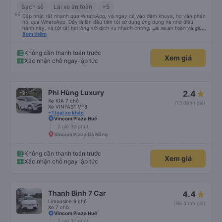
Sạch sẽ
Lái xe an toàn
+5
Cập nhật rất nhanh qua WhatsApp, và ngay cả vào đêm khuya, họ vẫn phản
hồi qua WhatsApp. Đây là lần đầu tiên tôi sử dụng ứng dụng và nhà điều
hành này, và tôi rất hài lòng với dịch vụ nhanh chóng. Lái xe an toàn và giúp
tôi đến khách sạn ở Huế, mặc dù tôi không báo trước khi đặt xe và tài xế đã
Xem thêm
hỏi tôi muốn đi đâu. Tôi rất cảm kích vì họ đã đón tôi tại địa điểm tôi muốn,
không giống như các nhà điều hành khác. Tôi đã quyết định sử dụng dịch vụ
của họ một lần nữa cho chuyến trở về Đà Nẵng.
Không cần thanh toán trước
Xem giá
Xác nhận chỗ ngay lập tức
Phi Hùng Luxury
2.4
Xe KIA 7 chỗ
(13 đánh giá)
Xe VINFAST VF8
+1 loại xe khác
Vincom Plaza Huế
2 giờ 30 phút
Vincom Plaza Đà Nẵng
Không cần thanh toán trước
Xem giá
Xác nhận chỗ ngay lập tức
Thanh Bình 7 Car
4.4
Limousine 9 chỗ
(96 đánh giá)
Xe 7 chỗ
Vincom Plaza Huế
2 giờ 30 phút