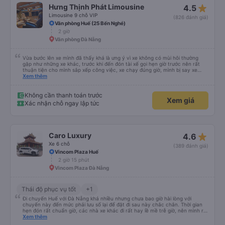
star_rate
Hưng Thịnh Phát Limousine
4.5
Limousine 9 chỗ VIP
(826 đánh giá)
Văn phòng Huế (25 Bến Nghé)
2 giờ
Văn phòng Đà Nẵng
Vừa bước lên xe mình đã thấy khá là ưng ý vì xe không có mùi hôi thường
gặp như những xe khác, trước khi đến đón tài xế gọi hẹn giờ trước nên rất
thuận tiện cho mình sắp xếp công việc, xe chạy đúng giờ, mình bị say xe
nhưng khá là thoải mái trong chuyến xe này, tài xế dễ thương cực, Hưng
Xem thêm
Thịnh Phát sẽ là lựa chọn đầu tiên của mình mỗi khi di chuyển Huế - ĐN -
Huế
Không cần thanh toán trước
Xem giá
Xác nhận chỗ ngay lập tức
star_rate
Caro Luxury
4.6
Xe 6 chỗ
(389 đánh giá)
Vincom Plaza Huế
2 giờ 15 phút
Vincom Plaza Đà Nẵng
Thái độ phục vụ tốt
+1
Đi chuyến Huế với Đà Nẵng khá nhiều nhưng chưa bao giờ hài lòng với
chuyến này đến mức phải lưu số lại để đặt đi sau này chắc chắn. Thời gian
hẹn đón rất chuẩn giờ, các nhà xe khác đi rất hay lề mề trễ giờ, nên mình rất
bất ngờ với sự đúng giờ của xe. Xe ngồi sạch sẽ, chạy khá êm, thơm tho mùi
Xem thêm
tinh dầu ko có bị hôi hay dơ. Xe đời mới. Tài xế nay mình đi bạn ốm ốm sinh