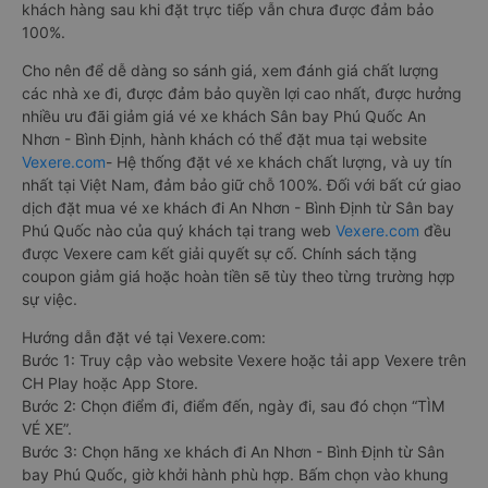
khách hàng sau khi đặt trực tiếp vẫn chưa được đảm bảo
100%.
Cho nên để dễ dàng so sánh giá, xem đánh giá chất lượng
các nhà xe đi, được đảm bảo quyền lợi cao nhất, được hưởng
nhiều ưu đãi giảm giá vé xe khách Sân bay Phú Quốc An
Nhơn - Bình Định, hành khách có thể đặt mua tại website
Vexere.com
- Hệ thống đặt vé xe khách chất lượng, và uy tín
nhất tại Việt Nam, đảm bảo giữ chỗ 100%. Đối với bất cứ giao
dịch đặt mua vé xe khách đi An Nhơn - Bình Định từ Sân bay
Phú Quốc nào của quý khách tại trang web
Vexere.com
đều
được Vexere cam kết giải quyết sự cố. Chính sách tặng
coupon giảm giá hoặc hoàn tiền sẽ tùy theo từng trường hợp
sự việc.
Hướng dẫn đặt vé tại Vexere.com:
Bước 1: Truy cập vào website Vexere hoặc tải app Vexere trên
CH Play hoặc App Store.
Bước 2: Chọn điểm đi, điểm đến, ngày đi, sau đó chọn “TÌM
VÉ XE”.
Bước 3: Chọn hãng xe khách đi An Nhơn - Bình Định từ Sân
bay Phú Quốc, giờ khởi hành phù hợp. Bấm chọn vào khung