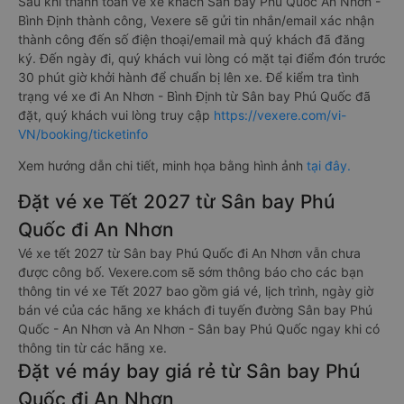
Sau khi thanh toán vé xe khách Sân bay Phú Quốc An Nhơn -
Bình Định thành công, Vexere sẽ gửi tin nhắn/email xác nhận
thành công đến số điện thoại/email mà quý khách đã đăng
ký. Đến ngày đi, quý khách vui lòng có mặt tại điểm đón trước
30 phút giờ khởi hành để chuẩn bị lên xe. Để kiểm tra tình
trạng vé xe đi An Nhơn - Bình Định từ Sân bay Phú Quốc đã
đặt, quý khách vui lòng truy cập
https://vexere.com/vi-
VN/booking/ticketinfo
Xem hướng dẫn chi tiết, minh họa bằng hình ảnh
tại đây.
Đặt vé xe Tết 2027 từ Sân bay Phú
Quốc đi An Nhơn
Vé xe tết 2027 từ Sân bay Phú Quốc đi An Nhơn vẫn chưa
được công bố. Vexere.com sẽ sớm thông báo cho các bạn
thông tin vé xe Tết 2027 bao gồm giá vé, lịch trình, ngày giờ
bán vé của các hãng xe khách đi tuyến đường Sân bay Phú
Quốc - An Nhơn và An Nhơn - Sân bay Phú Quốc ngay khi có
thông tin từ các hãng xe.
Đặt vé máy bay giá rẻ từ Sân bay Phú
Quốc đi An Nhơn