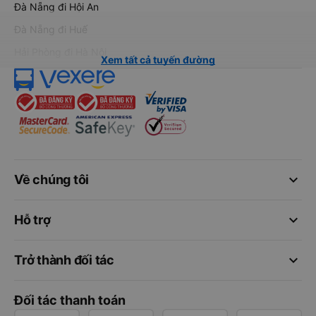
Đà Nẵng đi Hội An
Đà Nẵng đi Huế
Hải Phòng đi Hà Nội
Xem tất cả tuyến đường
keyboard_arrow_down
Về chúng tôi
keyboard_arrow_down
Hỗ trợ
keyboard_arrow_down
Trở thành đối tác
Đối tác thanh toán