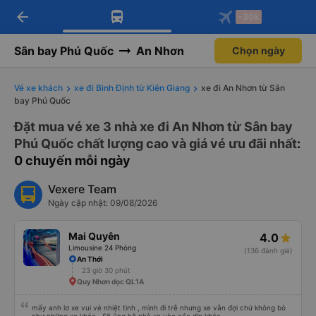
arrow_back
Tải app Vexere ngay!
Tải app Vexere
-30k
Mở app
Mở app
Nhận ưu đãi thành viên độc
-30k/ghế khi đặt vé máy bay qua
quyền
app
Sân bay Phú Quốc
An Nhơn
Chọn ngày
Vé xe khách
xe đi Bình Định từ Kiên Giang
xe đi An Nhơn từ Sân
bay Phú Quốc
Đặt mua vé xe 3 nhà xe đi An Nhơn từ Sân bay
Phú Quốc chất lượng cao và giá vé ưu đãi nhất
:
0 chuyến mỗi ngày
Vexere Team
Ngày cập nhật: 09/08/2026
Mai Quyên
4.0
Limousine 24 Phòng
(136 đánh giá)
An Thới
23 giờ 30 phút
Quy Nhơn dọc QL1A
mấy anh lơ xe vui vẻ nhiệt tình , mình đi trễ nhưng xe vẫn đợi chứ không bỏ