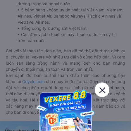
đường trong và ngoài nước.
• 5 hãng hàng không uy tín nhất tại Việt Nam: Vietnam
Airlines, Vietjet Air, Bamboo Airways, Pacific Airlines và
Vietravel Airlines.
• Tổng công ty Đường sắt Việt Nam.
• Các đơn vị cho thuê xe máy, thuê xe du lịch uy tín
trên toàn quốc.
Chỉ với vài thao tác đơn giản, bạn đã có thể đặt được dịch vụ
di chuyển tại Vexere với nhiều ưu đãi vô cùng hấp dẫn. Vexere
luôn sẵn sàng đồng hành và mang đến cho bạn những
chuyến đi thoải mái, an toàn và trọn vẹn nhất.
Bên cạnh đó, bạn có thể tham khảo thêm các phương tiện
khác tại
Goyolo.com
cho chuyến đi sắp tới. Goyolo là nền tảng
đặt vé cho phép người dùng so sánh giá cả, giờ khởi hành,
thời gian di chuyển của nhiều phương tiện máy bay, xe khách
và tàu hoả. Hệ thống của Goyolo được liên kết trực tiếp với
các hãng máy bay, xe khách và tàu hoả, luôn đảm bảo có vé
cho bạn di chuyển.