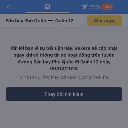
arrow_back
Tải app Vexere ngay!
Tải app Vexere
755
k
-30k
Mở app
Mở app
Nhận ưu đãi thành viên độc
-30k/ghế khi đặt vé máy bay qua
quyền
app
Sân bay Phú Quốc
Quận 12
Chọn ngày
Xin lỗi bạn vì sự bất tiện này. Vexere sẽ cập nhật
ngay khi có thông tin xe hoạt động trên tuyến
đường Sân bay Phú Quốc đi Quận 12 ngày
09/08/2026
Xin bạn vui lòng thay đổi tuyến đường tìm kiếm
Thay đổi tìm kiếm