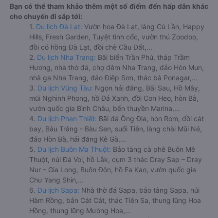
Bạn có thể tham khảo thêm một số điểm đến hấp dẫn khác
cho chuyến đi sắp tới:
1.
Du lịch Đà Lạt:
Vườn hoa Đà Lạt, làng Cù Lần, Happy
Hills, Fresh Garden, Tuyệt tình cốc, vườn thú Zoodoo,
đồi cỏ hồng Đà Lạt, đồi chè Cầu Đất,...
2.
Du lịch Nha Trang:
Bãi biển Trần Phú, tháp Trầm
Hương, nhà thờ đá, chợ đêm Nha Trang, đảo Hòn Mun,
nhà ga Nha Trang, đảo Điệp Sơn, thác bà Ponagar,...
3.
Du lịch Vũng Tàu:
Ngọn hải đăng, Bãi Sau, Hồ Mây,
mũi Nghinh Phong, hồ Đá Xanh, đồi Con Heo, hòn Bà,
vườn quốc gia Bình Châu, bến thuyền Marina,...
4.
Du lịch Phan Thiết:
Bãi đá Ông Địa, hòn Rơm, đồi cát
bay, Bàu Trắng - Bàu Sen, suối Tiên, làng chài Mũi Né,
đảo Hòn Bà, hải đăng Kê Gà,...
5.
Du lịch Buôn Ma Thuột:
Bảo tàng cà phê Buôn Mê
Thuột, núi Đá Voi, hồ Lắk, cụm 3 thác Dray Sap – Dray
Nur – Gia Long, Buôn Đôn, hồ Ea Kao, vườn quốc gia
Chư Yang Shin,...
6.
Du lịch Sapa:
Nhà thờ đá Sapa, bảo tàng Sapa, núi
Hàm Rồng, bản Cát Cát, thác Tiên Sa, thung lũng Hoa
Hồng, thung lũng Mường Hoa,...