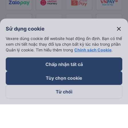
close
Sử dụng cookie
Vexere dùng cookie để website hoạt động ổn định. Bạn có thể
xem chi tiết hoặc thay đổi lựa chọn bất kỳ lúc nào trong phần
Quản lý cookie. Tìm hiểu thêm trong
Chính sách Cookie
.
Chấp nhận tất cả
Tùy chọn cookie
Từ chối
Theo dõi chúng tôi trên
Facebook
Tiktok
Youtube
Công ty TNHH Thương Mại Dịch Vụ Vexere