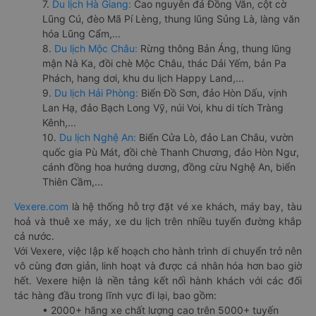
7.
Du lịch Hà Giang:
Cao nguyên đá Đồng Văn, cột cờ
Lũng Cú, đèo Mã Pí Lèng, thung lũng Sủng Là, làng văn
hóa Lũng Cẩm,...
8.
Du lịch Mộc Châu:
Rừng thông Bản Áng, thung lũng
mận Nà Ka, đồi chè Mộc Châu, thác Dải Yếm, bản Pa
Phách, hang dơi, khu du lịch Happy Land,...
9.
Du lịch Hải Phòng:
Biển Đồ Sơn, đảo Hòn Dấu, vịnh
Lan Hạ, đảo Bạch Long Vỹ, núi Voi, khu di tích Tràng
Kênh,...
10.
Du lịch Nghệ An:
Biển Cửa Lò, đảo Lan Châu, vườn
quốc gia Pù Mát, đồi chè Thanh Chương, đảo Hòn Ngư,
cánh đồng hoa hướng dương, đồng cừu Nghệ An, biển
Thiên Cầm,...
Vexere.com
là hệ thống hỗ trợ đặt vé xe khách, máy bay, tàu
hoả và thuê xe máy, xe du lịch trên nhiều tuyến đường khắp
cả nước.
Với Vexere, việc lập kế hoạch cho hành trình di chuyển trở nên
vô cùng đơn giản, linh hoạt và được cá nhân hóa hơn bao giờ
hết. Vexere hiện là nền tảng kết nối hành khách với các đối
tác hàng đầu trong lĩnh vực đi lại, bao gồm:
• 2000+ hãng xe chất lượng cao trên 5000+ tuyến