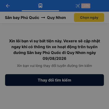
arrow_back
Tải app Vexere ngay!
Tải app Vexere
-30k
Mở app
Mở app
Nhận ưu đãi thành viên độc
-30k/ghế khi đặt vé máy bay qua
quyền
app
Sân bay Phú Quốc
Quy Nhơn
Chọn ngày
Xin lỗi bạn vì sự bất tiện này. Vexere sẽ cập nhật
ngay khi có thông tin xe hoạt động trên tuyến
đường Sân bay Phú Quốc đi Quy Nhơn ngày
09/08/2026
Xin bạn vui lòng thay đổi tuyến đường tìm kiếm
Thay đổi tìm kiếm