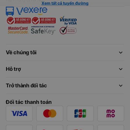
Xem tất cả tuyến đường
keyboard_arrow_down
Về chúng tôi
keyboard_arrow_down
Hỗ trợ
keyboard_arrow_down
Trở thành đối tác
Đối tác thanh toán