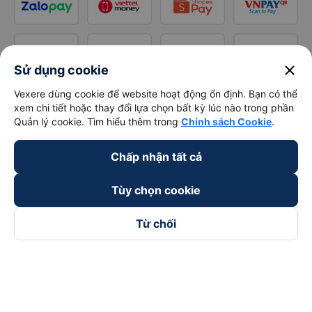
close
Sử dụng cookie
Vexere dùng cookie để website hoạt động ổn định. Bạn có thể
xem chi tiết hoặc thay đổi lựa chọn bất kỳ lúc nào trong phần
Quản lý cookie. Tìm hiểu thêm trong
Chính sách Cookie
.
Chấp nhận tất cả
Tùy chọn cookie
Từ chối
Theo dõi chúng tôi trên
Facebook
Tiktok
Youtube
Công ty TNHH Thương Mại Dịch Vụ Vexere