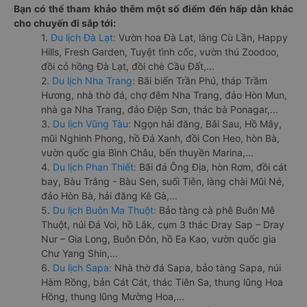
Bạn có thể tham khảo thêm một số điểm đến hấp dẫn khác
cho chuyến đi sắp tới:
1.
Du lịch Đà Lạt:
Vườn hoa Đà Lạt, làng Cù Lần, Happy
Hills, Fresh Garden, Tuyệt tình cốc, vườn thú Zoodoo,
đồi cỏ hồng Đà Lạt, đồi chè Cầu Đất,...
2.
Du lịch Nha Trang:
Bãi biển Trần Phú, tháp Trầm
Hương, nhà thờ đá, chợ đêm Nha Trang, đảo Hòn Mun,
nhà ga Nha Trang, đảo Điệp Sơn, thác bà Ponagar,...
3.
Du lịch Vũng Tàu:
Ngọn hải đăng, Bãi Sau, Hồ Mây,
mũi Nghinh Phong, hồ Đá Xanh, đồi Con Heo, hòn Bà,
vườn quốc gia Bình Châu, bến thuyền Marina,...
4.
Du lịch Phan Thiết:
Bãi đá Ông Địa, hòn Rơm, đồi cát
bay, Bàu Trắng - Bàu Sen, suối Tiên, làng chài Mũi Né,
đảo Hòn Bà, hải đăng Kê Gà,...
5.
Du lịch Buôn Ma Thuột:
Bảo tàng cà phê Buôn Mê
Thuột, núi Đá Voi, hồ Lắk, cụm 3 thác Dray Sap – Dray
Nur – Gia Long, Buôn Đôn, hồ Ea Kao, vườn quốc gia
Chư Yang Shin,...
6.
Du lịch Sapa:
Nhà thờ đá Sapa, bảo tàng Sapa, núi
Hàm Rồng, bản Cát Cát, thác Tiên Sa, thung lũng Hoa
Hồng, thung lũng Mường Hoa,...