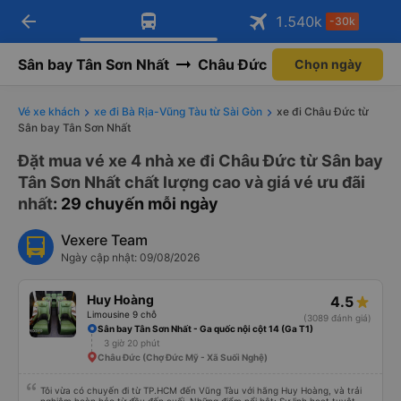
arrow_back
Tải app Vexere ngay!
Tải app Vexere
1.540
k
-30k
Mở app
Mở app
Nhận ưu đãi thành viên độc
-30k/ghế khi đặt vé máy bay qua
quyền
app
Sân bay Tân Sơn Nhất
Châu Đức
Chọn ngày
Vé xe khách
xe đi Bà Rịa-Vũng Tàu từ Sài Gòn
xe đi Châu Đức từ
Sân bay Tân Sơn Nhất
Đặt mua vé xe 4 nhà xe đi Châu Đức từ Sân bay
Tân Sơn Nhất chất lượng cao và giá vé ưu đãi
nhất
: 29 chuyến mỗi ngày
Vexere Team
Ngày cập nhật: 09/08/2026
Huy Hoàng
4.5
Limousine 9 chỗ
(3089 đánh giá)
Sân bay Tân Sơn Nhất - Ga quốc nội cột 14 (Ga T1)
3 giờ 20 phút
Châu Đức (Chợ Đức Mỹ - Xã Suối Nghệ)
Tôi vừa có chuyến đi từ TP.HCM đến Vũng Tàu với hãng Huy Hoàng, và trải