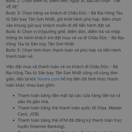
Bước 2: Chọn điểm đi, điểm đến, ngày đi, sau đó chọn “TÌM
VÉ XE”.
Bước 3: Chọn hãng xe khách đi Châu Đức - Bà Rịa-Vũng Tàu
từ Sân bay Tân Sơn Nhất, giờ khởi hành phù hợp. Bấm chọn
vào khung giờ quý khách muốn đi để tiến hành đặt vé.
Bước 4: Chọn vị trí/giường ghế, điểm đón, điểm trả và nhập
thông tin hành khách khi đặt mua vé xe đi Châu Đức - Bà Rịa-
Vũng Tàu từ Sân bay Tân Sơn Nhất
Bước 5: Chọn hình thức thanh toán vé phù hợp và tiến hành
thanh toán vé.
Việc đặt mua và thanh toán vé xe khách đi Châu Đức - Bà
Rịa-Vũng Tàu từ Sân bay Tân Sơn Nhất cũng vô cùng đơn
giản, tiện lợi khi
Vexere.com
hỗ trợ đến 06 hình thức thanh
toán khác nhau bao gồm:
Thanh toán bằng tiền mặt tại các cửa hàng tiện lợi và
siêu thị gần nhà.
Thanh toán bằng thẻ thanh toán quốc tế (Visa, Master
Card, JCB).
Thanh toán bằng thẻ ATM đã đăng ký thanh toán trực
tuyến (Internet Banking).