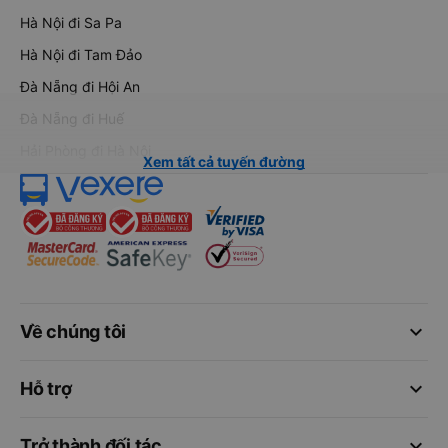
Hà Nội đi Sa Pa
Hà Nội đi Tam Đảo
Đà Nẵng đi Hội An
Đà Nẵng đi Huế
Hải Phòng đi Hà Nội
Xem tất cả tuyến đường
keyboard_arrow_down
Về chúng tôi
keyboard_arrow_down
Hỗ trợ
keyboard_arrow_down
Trở thành đối tác