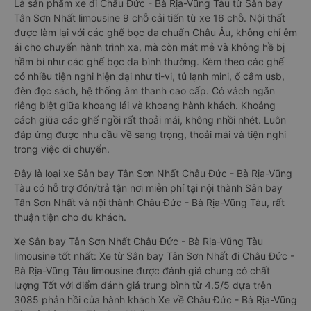
Là sản phẩm xe đi Châu Đức - Bà Rịa-Vũng Tàu từ Sân bay
Tân Sơn Nhất limousine 9 chỗ cải tiến từ xe 16 chỗ. Nội thất
được làm lại với các ghế bọc da chuẩn Châu Âu, không chỉ êm
ái cho chuyến hành trình xa, mà còn mát mẻ và không hề bị
hầm bí như các ghế bọc da bình thường. Kèm theo các ghế
có nhiều tiện nghi hiện đại như ti-vi, tủ lạnh mini, ổ cắm usb,
đèn đọc sách, hệ thống âm thanh cao cấp. Có vách ngăn
riêng biệt giữa khoang lái và khoang hành khách. Khoảng
cách giữa các ghế ngồi rất thoải mái, không nhồi nhét. Luôn
đáp ứng được nhu cầu về sang trọng, thoải mái và tiện nghi
trong việc di chuyển.
Đây là loại xe Sân bay Tân Sơn Nhất Châu Đức - Bà Rịa-Vũng
Tàu có hỗ trợ đón/trả tận nơi miễn phí tại nội thành Sân bay
Tân Sơn Nhất và nội thành Châu Đức - Bà Rịa-Vũng Tàu, rất
thuận tiện cho du khách.
Xe Sân bay Tân Sơn Nhất Châu Đức - Bà Rịa-Vũng Tàu
limousine tốt nhất: Xe từ Sân bay Tân Sơn Nhất đi Châu Đức -
Bà Rịa-Vũng Tàu limousine được đánh giá chung có chất
lượng Tốt với điểm đánh giá trung bình từ 4.5/5 dựa trên
3085 phản hồi của hành khách Xe về Châu Đức - Bà Rịa-Vũng