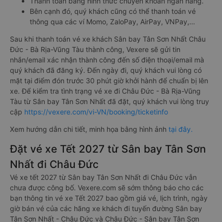
Thanh toán bằng hình thức chuyển khoản ngân hàng.
Bên cạnh đó, quý khách cũng có thể thanh toán vé
thông qua các ví Momo, ZaloPay, AirPay, VNPay,…
Sau khi thanh toán vé xe khách Sân bay Tân Sơn Nhất Châu
Đức - Bà Rịa-Vũng Tàu thành công, Vexere sẽ gửi tin
nhắn/email xác nhận thành công đến số điện thoại/email mà
quý khách đã đăng ký. Đến ngày đi, quý khách vui lòng có
mặt tại điểm đón trước 30 phút giờ khởi hành để chuẩn bị lên
xe. Để kiểm tra tình trạng vé xe đi Châu Đức - Bà Rịa-Vũng
Tàu từ Sân bay Tân Sơn Nhất đã đặt, quý khách vui lòng truy
cập
https://vexere.com/vi-VN/booking/ticketinfo
Xem hướng dẫn chi tiết, minh họa bằng hình ảnh
tại đây.
Đặt vé xe Tết 2027 từ Sân bay Tân Sơn
Nhất đi Châu Đức
Vé xe tết 2027 từ Sân bay Tân Sơn Nhất đi Châu Đức vẫn
chưa được công bố. Vexere.com sẽ sớm thông báo cho các
bạn thông tin vé xe Tết 2027 bao gồm giá vé, lịch trình, ngày
giờ bán vé của các hãng xe khách đi tuyến đường Sân bay
Tân Sơn Nhất - Châu Đức và Châu Đức - Sân bay Tân Sơn