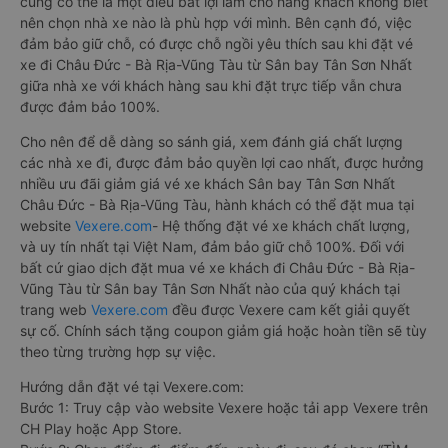
cũng có thể là một điều bất lợi làm cho hàng khách không biết
nên chọn nhà xe nào là phù hợp với mình. Bên cạnh đó, việc
đảm bảo giữ chỗ, có được chỗ ngồi yêu thích sau khi đặt vé
xe đi Châu Đức - Bà Rịa-Vũng Tàu từ Sân bay Tân Sơn Nhất
giữa nhà xe với khách hàng sau khi đặt trực tiếp vẫn chưa
được đảm bảo 100%.
Cho nên để dễ dàng so sánh giá, xem đánh giá chất lượng
các nhà xe đi, được đảm bảo quyền lợi cao nhất, được hưởng
nhiều ưu đãi giảm giá vé xe khách Sân bay Tân Sơn Nhất
Châu Đức - Bà Rịa-Vũng Tàu, hành khách có thể đặt mua tại
website
Vexere.com
- Hệ thống đặt vé xe khách chất lượng,
và uy tín nhất tại Việt Nam, đảm bảo giữ chỗ 100%. Đối với
bất cứ giao dịch đặt mua vé xe khách đi Châu Đức - Bà Rịa-
Vũng Tàu từ Sân bay Tân Sơn Nhất nào của quý khách tại
trang web
Vexere.com
đều được Vexere cam kết giải quyết
sự cố. Chính sách tặng coupon giảm giá hoặc hoàn tiền sẽ tùy
theo từng trường hợp sự việc.
Hướng dẫn đặt vé tại Vexere.com:
Bước 1: Truy cập vào website Vexere hoặc tải app Vexere trên
CH Play hoặc App Store.