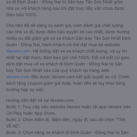
xe đi Định Quán - Đồng Nai từ Sân bay Tân Sơn Nhất giữa
nhà xe với khách hàng sau khi đặt trực tiếp vẫn chưa được
đảm bảo 100%.
Cho nên để dễ dàng so sánh giá, xem đánh giá chất lượng
các nhà xe đi, được đảm bảo quyền lợi cao nhất, được hưởng
nhiều ưu đãi giảm giá vé xe khách Sân bay Tân Sơn Nhất Định
Quán - Đồng Nai, hành khách có thể đặt mua tại website
Vexere.com
- Hệ thống đặt vé xe khách chất lượng, và uy tín
nhất tại Việt Nam, đảm bảo giữ chỗ 100%. Đối với bất cứ giao
dịch đặt mua vé xe khách đi Định Quán - Đồng Nai từ Sân
bay Tân Sơn Nhất nào của quý khách tại trang web
Vexere.com
đều được Vexere cam kết giải quyết sự cố. Chính
sách tặng coupon giảm giá hoặc hoàn tiền sẽ tùy theo từng
trường hợp sự việc.
Hướng dẫn đặt vé tại Vexere.com:
Bước 1: Truy cập vào website Vexere hoặc tải app Vexere trên
CH Play hoặc App Store.
Bước 2: Chọn điểm đi, điểm đến, ngày đi, sau đó chọn “TÌM
VÉ XE”.
Bước 3: Chọn hãng xe khách đi Định Quán - Đồng Nai từ Sân