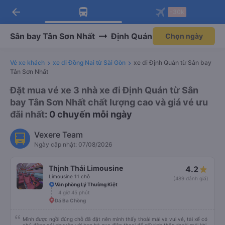
arrow_back
Tải app Vexere ngay!
Tải app Vexere
-30k
Mở app
Mở app
Nhận ưu đãi thành viên độc
-30k/ghế khi đặt vé máy bay qua
quyền
app
Sân bay Tân Sơn Nhất
Định Quán
Chọn ngày
Vé xe khách
xe đi Đồng Nai từ Sài Gòn
xe đi Định Quán từ Sân bay
Tân Sơn Nhất
Đặt mua vé xe 3 nhà xe đi Định Quán từ Sân
bay Tân Sơn Nhất chất lượng cao và giá vé ưu
đãi nhất
: 0 chuyến mỗi ngày
Vexere Team
Ngày cập nhật: 07/08/2026
Thịnh Thái Limousine
4.2
Limousine 11 chỗ
(489 đánh giá)
Văn phòng Lý Thường Kiệt
4 giờ 45 phút
Đá Ba Chồng
Mình được ngồi đúng chỗ đã đặt nên mình thấy thoải mái và vui vẻ, tài xế có