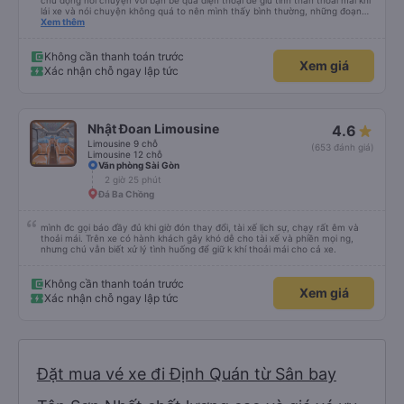
chủ động nói chuyện với bạn bè qua điện thoại để giữ tinh thần thoải mái khi
lái xe và nói chuyện không quá to nên mình thấy bình thường, những đoạn
cần tập trung như vào đường đèo thì tài xế ngừng lại để tập trung. Tài xế
Xem thêm
cũng chủ động đặt grab hộ mình ra điểm đón, và phí mình tự trả. Không rõ
có được hỗ trợ không nhưng phí cũng vài chục nên mình ngại hỏi. Xe khá
sạch, thoải mái không mùi nhiều.
Không cần thanh toán trước
Xem giá
Xác nhận chỗ ngay lập tức
Nhật Đoan Limousine
4.6
Limousine 9 chỗ
(653 đánh giá)
Limousine 12 chỗ
Văn phòng Sài Gòn
2 giờ 25 phút
Đá Ba Chồng
mình đc gọi báo đầy đủ khi giờ đón thay đổi, tài xế lịch sự, chạy rất êm và
thoải mái. Trên xe có hành khách gây khó dễ cho tài xế và phiền mọi ng,
nhưng chú vẫn biết xử lý tình huống để giữ k khí thoải mái cho cả xe.
Không cần thanh toán trước
Xem giá
Xác nhận chỗ ngay lập tức
Đặt mua vé xe đi Định Quán từ Sân bay