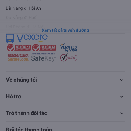
Đà Nẵng đi Hội An
Đà Nẵng đi Huế
Hải Phòng đi Hà Nội
Xem tất cả tuyến đường
keyboard_arrow_down
Về chúng tôi
keyboard_arrow_down
Hỗ trợ
keyboard_arrow_down
Trở thành đối tác
Đối tác thanh toán