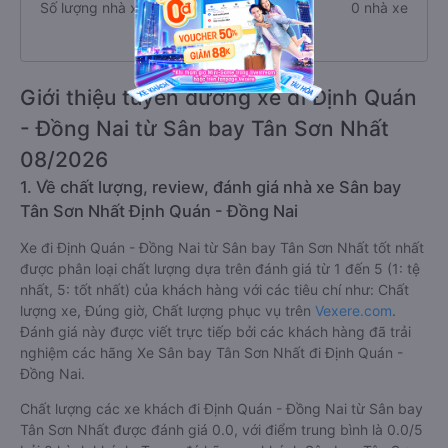
Số lượng nhà xe
0 nhà xe
Giới thiệu tuyến đường xe đi Định Quán
- Đồng Nai từ Sân bay Tân Sơn Nhất
08/2026
1. Về chất lượng, review, đánh giá nhà xe Sân bay
Tân Sơn Nhất Định Quán - Đồng Nai
Xe đi Định Quán - Đồng Nai từ Sân bay Tân Sơn Nhất tốt nhất
được phân loại chất lượng dựa trên đánh giá từ 1 đến 5 (1: tệ
nhất, 5: tốt nhất) của khách hàng với các tiêu chí như: Chất
lượng xe, Đúng giờ, Chất lượng phục vụ trên
Vexere.com
.
Đánh giá này được viết trực tiếp bởi các khách hàng đã trải
nghiệm các hãng Xe Sân bay Tân Sơn Nhất đi Định Quán -
Đồng Nai.
Chất lượng các xe khách đi Định Quán - Đồng Nai từ Sân bay
Tân Sơn Nhất được đánh giá 0.0, với điểm trung bình là 0.0/5