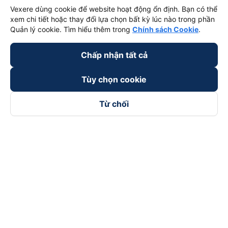
Vexere dùng cookie để website hoạt động ổn định. Bạn có thể
xem chi tiết hoặc thay đổi lựa chọn bất kỳ lúc nào trong phần
Quản lý cookie. Tìm hiểu thêm trong
Chính sách Cookie
.
Chấp nhận tất cả
Tùy chọn cookie
Từ chối
Theo dõi chúng tôi trên
Facebook
Tiktok
Youtube
Công ty TNHH Thương Mại Dịch Vụ Vexere
Địa chỉ đăng ký kinh doanh: 8C Chữ Đồng Tử, Phường Tân
Sơn Nhất, TP. Hồ Chí Minh, Việt Nam
Địa chỉ
:
Lầu 2, toà nhà H3 Circo Hoàng Diệu, 384 Hoàng Diệu,
Phường Khánh Hội, TP Hồ Chí Minh, Việt Nam
Tầng 3, toà nhà 101 Láng Hạ, 101 Láng Hạ, Phường Láng, TP.