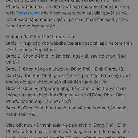
Phước từ Sân bay Tân Sơn Nhất nào của quý khách tại trang
web
Vexere.com
đều được Vexere cam kết giải quyết sự cố.
Chính sách tặng coupon giảm giá hoặc hoàn tiền sẽ tùy theo
từng trường hợp sự việc.
Hướng dẫn đặt vé tại Vexere.com:
Bước 1: Truy cập vào website Vexere hoặc tải app Vexere trên
CH Play hoặc App Store.
Bước 2: Chọn điểm đi, điểm đến, ngày đi, sau đó chọn “TÌM
VÉ XE”.
Bước 3: Chọn hãng xe khách đi Đồng Phú - Bình Phước từ
Sân bay Tân Sơn Nhất, giờ khởi hành phù hợp. Bấm chọn vào
khung giờ quý khách muốn đi để tiến hành đặt vé.
Bước 4: Chọn vị trí/giường ghế, điểm đón, điểm trả và nhập
thông tin hành khách khi đặt mua vé xe đi Đồng Phú - Bình
Phước từ Sân bay Tân Sơn Nhất
Bước 5: Chọn hình thức thanh toán vé phù hợp và tiến hành
thanh toán vé.
Việc đặt mua và thanh toán vé xe khách đi Đồng Phú - Bình
Phước từ Sân bay Tân Sơn Nhất cũng vô cùng đơn giản, tiện
lợi khi
Vexere.com
hỗ trợ đến 06 hình thức thanh toán khác