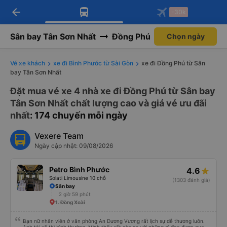
arrow_back
Tải app Vexere ngay!
Tải app Vexere
-30k
Mở app
Mở app
Nhận ưu đãi thành viên độc
-30k/ghế khi đặt vé máy bay qua
quyền
app
Sân bay Tân Sơn Nhất
Đồng Phú
Chọn ngày
Vé xe khách
xe đi Bình Phước từ Sài Gòn
xe đi Đồng Phú từ Sân
bay Tân Sơn Nhất
Đặt mua vé xe 4 nhà xe đi Đồng Phú từ Sân bay
Tân Sơn Nhất chất lượng cao và giá vé ưu đãi
nhất
: 174 chuyến mỗi ngày
Vexere Team
Ngày cập nhật: 09/08/2026
Petro Bình Phước
4.6
Solati Limousine 10 chỗ
(1303 đánh giá)
Sân bay
2 giờ 59 phút
1. Đồng Xoài
Bạn nữ nhân viên ở văn phòng An Dương Vương rất lịch sự dễ thương luôn.