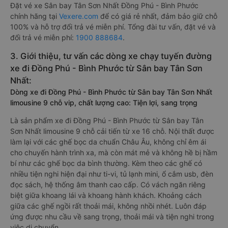
Đặt vé xe Sân bay Tân Sơn Nhất Đồng Phú - Bình Phước
chính hãng tại
Vexere.com
để có giá rẻ nhất, đảm bảo giữ chỗ
100% và hỗ trợ đổi trả vé miễn phí. Tổng đài tư vấn, đặt vé và
đổi trả vé miễn phí:
1900 888684
.
3. Giới thiệu, tư vấn các dòng xe chạy tuyến đường
xe đi Đồng Phú - Bình Phước từ Sân bay Tân Sơn
Nhất:
Dòng xe đi Đồng Phú - Bình Phước từ Sân bay Tân Sơn Nhất
limousine 9 chỗ vip, chất lượng cao: Tiện lợi, sang trọng
Là sản phẩm xe đi Đồng Phú - Bình Phước từ Sân bay Tân
Sơn Nhất limousine 9 chỗ cải tiến từ xe 16 chỗ. Nội thất được
làm lại với các ghế bọc da chuẩn Châu Âu, không chỉ êm ái
cho chuyến hành trình xa, mà còn mát mẻ và không hề bị hầm
bí như các ghế bọc da bình thường. Kèm theo các ghế có
nhiều tiện nghi hiện đại như ti-vi, tủ lạnh mini, ổ cắm usb, đèn
đọc sách, hệ thống âm thanh cao cấp. Có vách ngăn riêng
biệt giữa khoang lái và khoang hành khách. Khoảng cách
giữa các ghế ngồi rất thoải mái, không nhồi nhét. Luôn đáp
ứng được nhu cầu về sang trọng, thoải mái và tiện nghi trong
việc di chuyển.