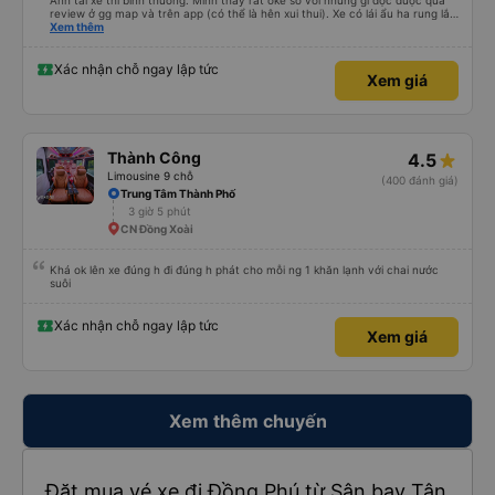
Anh tài xế thì bình thường. Mình thấy rất oke so với những gì đọc được qua
review ở gg map và trên app (có thể là hên xui thui). Xe có lái ẩu ha rung lắc
hay không thì cũng ko rõ tại mình say xe nên ngủ ko à
Xem thêm
Xác nhận chỗ ngay lập tức
Xem giá
Thành Công
4.5
Limousine 9 chỗ
(400 đánh giá)
Trung Tâm Thành Phố
3 giờ 5 phút
CN Đồng Xoài
Khá ok lên xe đúng h đi đúng h phát cho mỗi ng 1 khăn lạnh với chai nước
suôi
Xác nhận chỗ ngay lập tức
Xem giá
Xem thêm chuyến
Đặt mua vé xe đi Đồng Phú từ Sân bay Tân