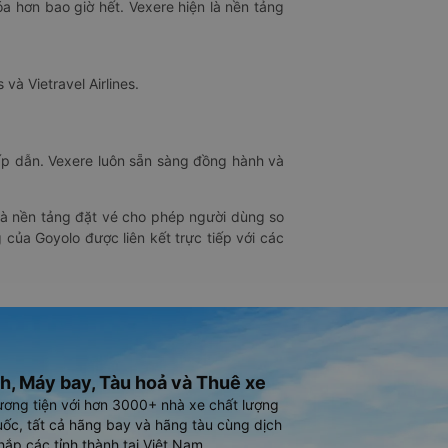
óa hơn bao giờ hết. Vexere hiện là nền tảng
 và Vietravel Airlines.
hấp dẫn. Vexere luôn sẵn sàng đồng hành và
 là nền tảng đặt vé cho phép người dùng so
 của Goyolo được liên kết trực tiếp với các
h, Máy bay, Tàu hoả và Thuê xe
ương tiện với hơn 3000+ nhà xe chất lượng
ốc, tất cả hãng bay và hãng tàu cùng dịch
hắp các tỉnh thành tại Việt Nam.