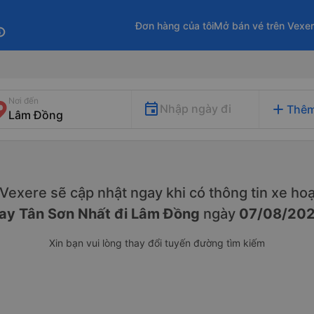
Đơn hàng của tôi
Mở bán vé trên Vexe
fo
Nơi đến
add
Nhập ngày đi
Thêm
. Vexere sẽ cập nhật ngay khi có thông tin xe
hoạ
ay Tân Sơn Nhất đi Lâm Đồng
ngày
07/08/20
Xin bạn vui lòng thay đổi tuyến đường tìm kiếm