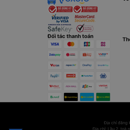
Đối tác thanh toán
Th
Địa chỉ đăng
Địa chỉ
:
Lầu 2, toà 