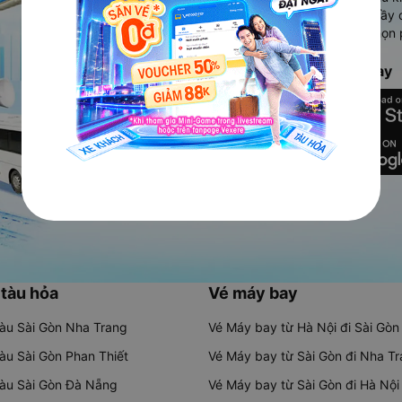
Ứng dụng hiển thị thông tin đầy 
người dùng so sánh và lựa chọn 
chóng và phù hợp nhất.
Tải ứng dụng Vexere ngay
 tàu hỏa
Vé máy bay
tàu Sài Gòn Nha Trang
Vé Máy bay từ Hà Nội đi Sài Gòn
tàu Sài Gòn Phan Thiết
Vé Máy bay từ Sài Gòn đi Nha T
tàu Sài Gòn Đà Nẵng
Vé Máy bay từ Sài Gòn đi Hà Nội