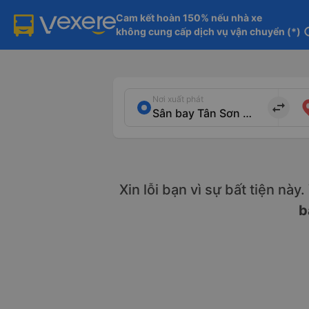
Cam kết hoàn 150% nếu nhà xe

không cung cấp dịch vụ vận chuyển (*)
in
Nơi xuất phát
import_export
Xin lỗi bạn vì sự bất tiện này
b