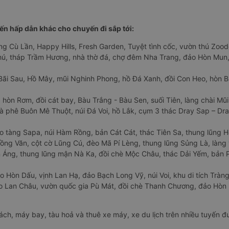
n hấp dẫn khác cho chuyến đi sắp tới:
ng Cù Lần, Happy Hills, Fresh Garden, Tuyệt tình cốc, vườn thú Zoodo
Phú, tháp Trầm Hương, nhà thờ đá, chợ đêm Nha Trang, đảo Hòn Mun,
Bãi Sau, Hồ Mây, mũi Nghinh Phong, hồ Đá Xanh, đồi Con Heo, hòn B
 hòn Rơm, đồi cát bay, Bàu Trắng - Bàu Sen, suối Tiên, làng chài Mũi
à phê Buôn Mê Thuột, núi Đá Voi, hồ Lắk, cụm 3 thác Dray Sap – Dra
o tàng Sapa, núi Hàm Rồng, bản Cát Cát, thác Tiên Sa, thung lũng 
ng Văn, cột cờ Lũng Cú, đèo Mã Pí Lèng, thung lũng Sủng Là, làng 
Áng, thung lũng mận Nà Ka, đồi chè Mộc Châu, thác Dải Yếm, bản P
o Hòn Dấu, vịnh Lan Hạ, đảo Bạch Long Vỹ, núi Voi, khu di tích Tràng
ảo Lan Châu, vườn quốc gia Pù Mát, đồi chè Thanh Chương, đảo Hò
hách, máy bay, tàu hoả và thuê xe máy, xe du lịch trên nhiều tuyến 