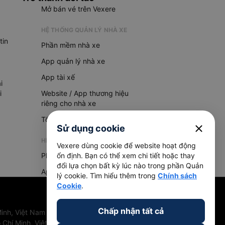
Mở bán vé trên Vexere
HỆ THỐNG QUẢN LÝ NHÀ XE
tin
Phần mềm nhà xe
App quản lý nhà xe
App tài xế
i
i
Website / App thương hiệu
riêng cho nhà xe
Tổng đài AI
close
Sử dụng cookie
HỆ THỐNG QUẢN LÝ HÀNG HOÁ
Vexere dùng cookie để website hoạt động
Phần mềm quản lý hàng hoá
ổn định. Bạn có thể xem chi tiết hoặc thay
đổi lựa chọn bất kỳ lúc nào trong phần Quản
App quản lý hàng hoá
lý cookie. Tìm hiểu thêm trong
Chính sách
Cookie
.
Chấp nhận tất cả
inh, Việt Nam
 Chí Minh, Việt Nam