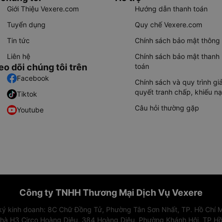
Giới Thiệu Vexere.com
Hướng dẫn thanh toán
Tuyển dụng
Quy chế Vexere.com
Tin tức
Chính sách bảo mật thông 
Liên hệ
Chính sách bảo mật thanh
eo dõi chúng tôi trên
toán
Facebook
Chính sách và quy trình giả
quyết tranh chấp, khiếu nạ
Tiktok
Câu hỏi thường gặp
Youtube
Công ty TNHH Thương Mại Dịch Vụ Vexere
 ký kinh doanh: 8C Chữ Đồng Tử, Phường Tân Sơn Nhất, TP. Hồ Chí M
nhà H3 Circo Hoàng Diệu, 384 Hoàng Diệu, Phường Khánh Hội, TP Hồ