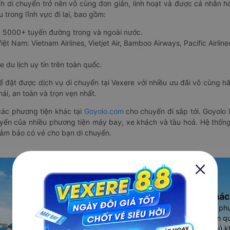
nh di chuyển trở nên vô cùng đơn giản, linh hoạt và được cá nhân h
 trong lĩnh vực đi lại, bao gồm:
n 5000+ tuyến đường trong và ngoài nước.
ệt Nam: Vietnam Airlines, Vietjet Air, Bamboo Airways, Pacific Airlines
 du lịch uy tín trên toàn quốc.
thể đặt được dịch vụ di chuyển tại Vexere với nhiều ưu đãi vô cùng 
i, an toàn và trọn vẹn nhất.
ác phương tiện khác tại
Goyolo.com
cho chuyến đi sắp tới. Goyolo
huyển của nhiều phương tiện máy bay, xe khách và tàu hoả. Hệ thống
đảm bảo có vé cho bạn di chuyển.
Ứng dụng đặt vé Xe khác
Vexere - ứng dụng đặt vé đa ph
cao, 5000+ tuyến đường toàn qu
vụ thuê xe máy, xe du lịch phủ k