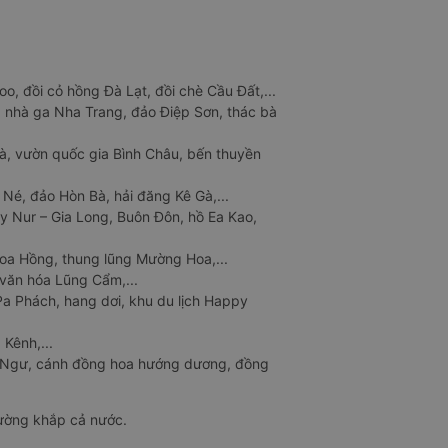
o, đồi cỏ hồng Đà Lạt, đồi chè Cầu Đất,...
 nhà ga Nha Trang, đảo Điệp Sơn, thác bà
à, vườn quốc gia Bình Châu, bến thuyền
 Né, đảo Hòn Bà, hải đăng Kê Gà,...
y Nur – Gia Long, Buôn Đôn, hồ Ea Kao,
Hoa Hồng, thung lũng Mường Hoa,...
văn hóa Lũng Cẩm,...
a Phách, hang dơi, khu du lịch Happy
 Kênh,...
n Ngư, cánh đồng hoa hướng dương, đồng
đường khắp cả nước.