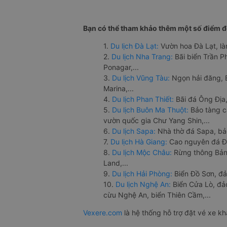
Bạn có thể tham khảo thêm một số điểm đế
1.
Du lịch Đà Lạt:
Vườn hoa Đà Lạt, là
2.
Du lịch Nha Trang:
Bãi biển Trần 
Ponagar,...
3.
Du lịch Vũng Tàu:
Ngọn hải đăng, 
Marina,...
4.
Du lịch Phan Thiết:
Bãi đá Ông Địa,
5.
Du lịch Buôn Ma Thuột:
Bảo tàng c
vườn quốc gia Chư Yang Shin,...
6.
Du lịch Sapa:
Nhà thờ đá Sapa, bả
7.
Du lịch Hà Giang:
Cao nguyên đá Đồ
8.
Du lịch Mộc Châu:
Rừng thông Bản 
Land,...
9.
Du lịch Hải Phòng:
Biển Đồ Sơn, đả
10.
Du lịch Nghệ An:
Biển Cửa Lò, đ
cừu Nghệ An, biển Thiên Cầm,...
Vexere.com
là hệ thống hỗ trợ đặt vé xe k