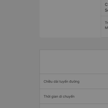
C
S
T
M
Chiều dài tuyến đường
Thời gian di chuyển