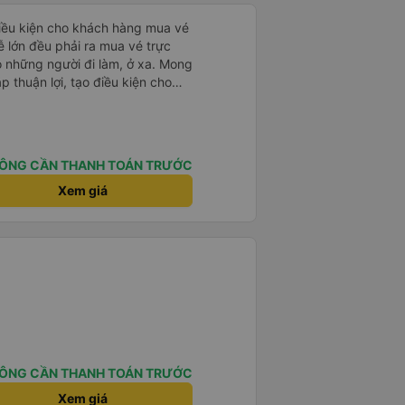
điều kiện cho khách hàng mua vé
o những người đi làm, ở xa. Mong
p thuận lợi, tạo điều kiện cho
chuyển khoản khi mua vé). Kính
.
ÔNG CẦN THANH TOÁN TRƯỚC
Xem giá
ÔNG CẦN THANH TOÁN TRƯỚC
Xem giá