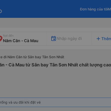
Đơn hàng của tôi
M
fo
Nơi đến
add
Nhập ngày đi
Thêm
xe đi Năm Căn từ Sân bay Tân Sơn Nhất
ăn - Cà Mau từ Sân bay Tân Sơn Nhất chất lượng cao 
rống và ưu đãi khi đặt vé