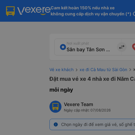
Cam kết hoàn 150% nếu nhà xe

không cung cấp dịch vụ vận chuyển (*)
in
Nơi xuất phát
import_export
Vé xe khách
xe đi Cà Mau từ Sài Gòn
Đặt mua vé xe 4 nhà xe đi Năm C
mỗi ngày
Vexere Team
Ngày cập nhật: 07/08/2026
Chọn ngày đi để xem giá vé, số ghế t
info