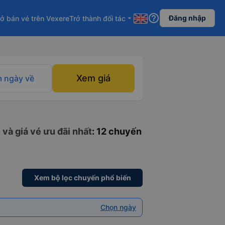
help_outline
Đăng nhập
ở bán vé trên Vexere
Trở thành đối tác
arrow_drop_down
Xem giá
 ngày về
và giá vé ưu đãi nhất
: 12 chuyến
Xem bộ lọc chuyến phổ biến
Chọn ngày