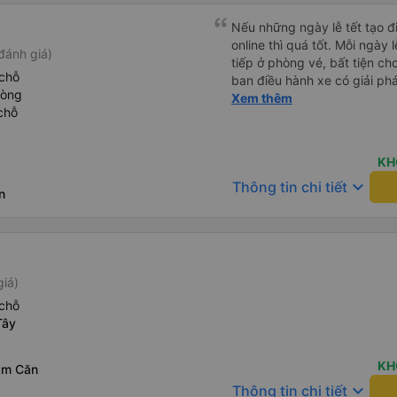
Nếu những ngày lễ tết tạo 
online thì quá tốt. Mỗi ngày lễ lớn đều phải ra mua vé trực
đánh giá)
tiếp ở phòng vé, bất tiện ch
chỗ
ban điều hành xe có giải phá
hòng
khách hàng mua vé online (
Xem thêm
chỗ
chúc nhà xe làm ăn phát đạt
KH
keyboard_arrow_down
Thông tin chi tiết
n
giá)
chỗ
Tây
KH
ăm Căn
keyboard_arrow_down
Thông tin chi tiết