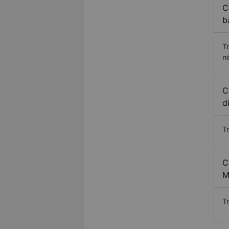
C
b
T
n
C
d
T
C
M
T