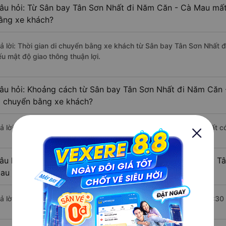
âu hỏi: Từ Sân bay Tân Sơn Nhất đi Năm Căn - Cà Mau mất 
ằng xe khách?
rả lời: Thời gian di chuyển bằng xe khách từ Sân bay Tân Sơn Nhất 
ếu mật độ giao thông thuận lợi.
âu hỏi: Khoảng cách từ Sân bay Tân Sơn Nhất đi Năm Căn 
i chuyển bằng xe khách?
rả lời: Đoạn đường đi Năm Căn - Cà Mau từ Sân bay Tân Sơn Nhất c
âu hỏi: Mỗi ngày có bao nhiêu chuyến xe khách Sân bay T
au ?
rả lời: Trung bình mỗi ngày có khoảng 12 chuyến xe bắt đầu từ 7:30