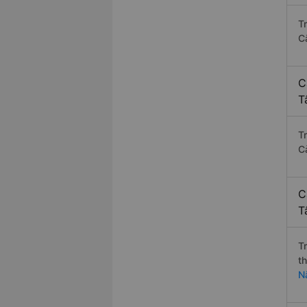
T
C
C
T
T
C
C
T
T
t
N