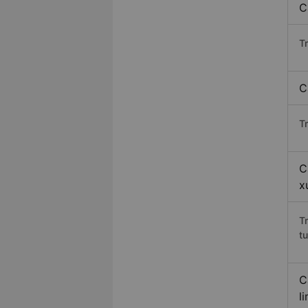
C
T
C
T
C
x
T
t
C
l