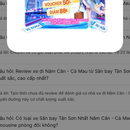
âu hỏi: Nhà xe đi Sân bay Tân Sơn Nhất Năm Căn - Cà Mau
rả lời: Chuyến xe có giờ xuất phát sớm nhất vào lúc 7:30 là của nhà
âu hỏi: Nhà xe đi Năm Căn - Cà Mau từ Sân bay Tân Sơn Nh
rả lời: Chuyến xe có giờ xuất phát trễ (muộn) nhất là vào lúc 19:22 l
âu hỏi: Review xe đi Năm Căn - Cà Mau từ Sân bay Tân Sơn
uất sắc, cao cấp nhất?
rả lời: Tạm thời chưa đủ review để đánh giá có nhà xe đi Năm Căn 
uyến đường này có chất lượng xuất sắc.
âu hỏi: Có loại xe Sân bay Tân Sơn Nhất Năm Căn - Cà Ma
imousine phòng đôi không?