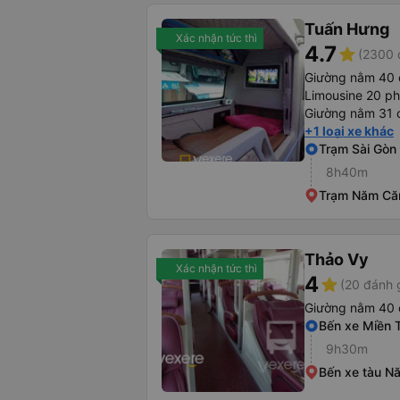
Tuấn Hưng
Xác nhận tức thì
4.7
star
(2300 
Giường nằm 40 
Limousine 20 p
Giường nằm 31 
+1 loại xe khác
Trạm Sài Gòn
8h40m
Trạm Năm Că
Thảo Vy
Xác nhận tức thì
4
star
(20 đánh 
Giường nằm 40 
Bến xe Miền 
9h30m
Bến xe tàu N