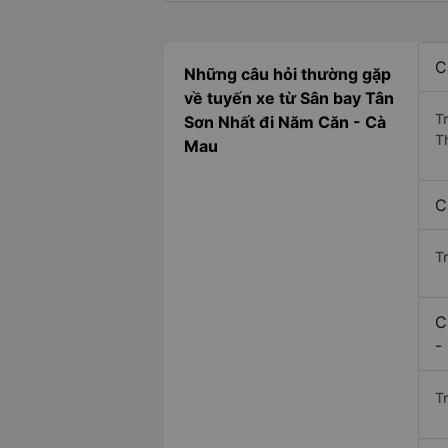
C
Những câu hỏi thường gặp
về tuyến xe từ Sân bay Tân
T
Sơn Nhất đi Năm Căn - Cà
T
Mau
C
T
C
-
Tr