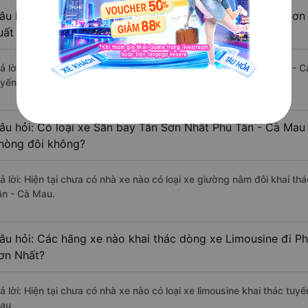
âu hỏi: Review xe đi Phú Tân - Cà Mau từ Sân bay Tân Sơn 
uất sắc, cao cấp nhất?
rả lời: Tạm thời chưa đủ review để đánh giá có nhà xe đi Phú Tân -
uyến đường này có chất lượng xuất sắc.
âu hỏi: Có loại xe Sân bay Tân Sơn Nhất Phú Tân - Cà Mau 
hòng đôi không?
rả lời: Hiện tại chưa có nhà xe nào có loại xe giường nằm đôi khai t
ân - Cà Mau.
âu hỏi: Các hãng xe nào khai thác dòng xe Limousine đi P
ơn Nhất?
rả lời: Hiện tại chưa có nhà xe nào có loại xe limousine khai thác tu
au