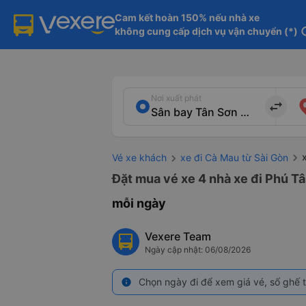
Cam kết hoàn 150% nếu nhà xe

không cung cấp dịch vụ vận chuyển (*)
in
Nơi xuất phát
import_export
Vé xe khách
xe đi Cà Mau từ Sài Gòn
Đặt mua vé xe 4 nhà xe đi Phú Tâ
mỗi ngày
Vexere Team
Ngày cập nhật: 06/08/2026
Chọn ngày đi để xem giá vé, số ghế t
info