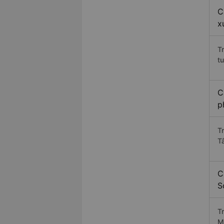
C
x
T
t
C
p
T
T
C
S
T
M