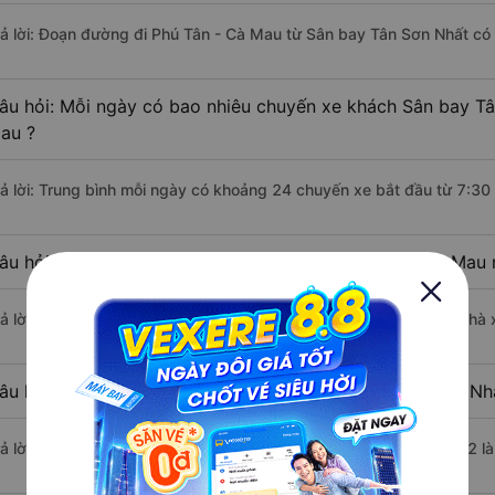
rả lời: Đoạn đường đi Phú Tân - Cà Mau từ Sân bay Tân Sơn Nhất có
âu hỏi: Mỗi ngày có bao nhiêu chuyến xe khách Sân bay Tâ
au ?
rả lời: Trung bình mỗi ngày có khoảng 24 chuyến xe bắt đầu từ 7:30
âu hỏi: Nhà xe đi Sân bay Tân Sơn Nhất Phú Tân - Cà Mau 
rả lời: Chuyến xe có giờ xuất phát sớm nhất vào lúc 7:30 là của nhà
âu hỏi: Nhà xe đi Phú Tân - Cà Mau từ Sân bay Tân Sơn Nhấ
rả lời: Chuyến xe có giờ xuất phát trễ (muộn) nhất là vào lúc 19:22 l