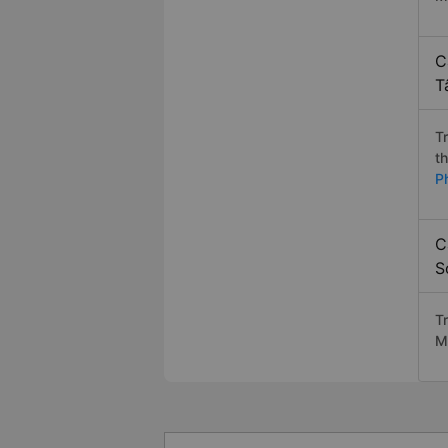
C
T
T
t
P
C
S
T
M