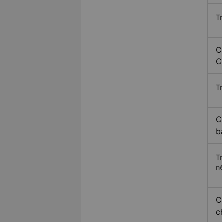
T
C
C
Tr
C
b
T
n
C
c