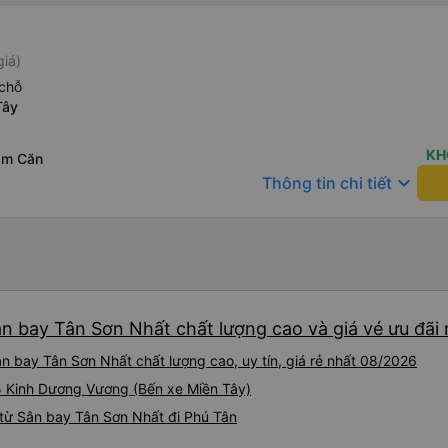
giá)
chỗ
Tây
KH
ăm Căn
keyboard_arrow_down
Thông tin chi tiết
ân bay Tân Sơn Nhất chất lượng cao và giá vé ưu đãi
n bay Tân Sơn Nhất chất lượng cao, uy tín, giá rẻ nhất 08/2026
95 Kinh Dương Vương (Bến xe Miền Tây)
từ Sân bay Tân Sơn Nhất đi Phú Tân