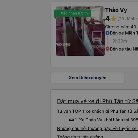
Thảo Vy
Xác nhận tức thì
4
star
(20 đánh 
Giường nằm 40 
Bến xe Miền 
9h30m
Bến xe tàu N
Xem thêm chuyến
Đặt mua vé xe đi Phú Tân từ S
Tư vấn TOP 1 xe khách đi Phú Tân từ Sâ
🚌 1. Xe Thảo Vy khởi hành tại 3
Những câu hỏi thường gặp về tuyến xe 
Thông tin tuyến đường