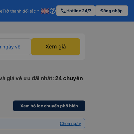
help_outline
phone
Hotline 24/7
Đăng nhập
re
Trở thành đối tác
arrow_drop_down
Xem giá
 ngày về
à giá vé ưu đãi nhất
: 24 chuyến
Xem bộ lọc chuyến phổ biến
Chọn ngày