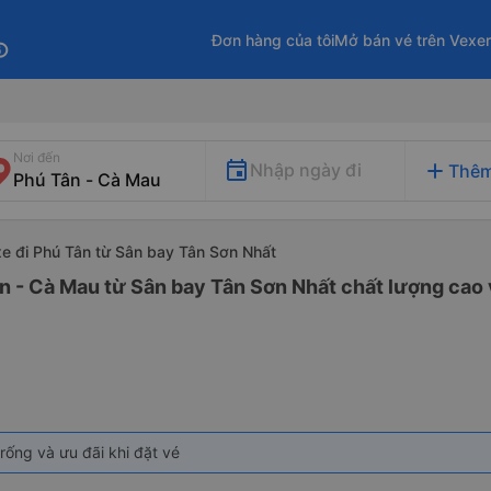
Đơn hàng của tôi
Mở bán vé trên Vexe
fo
Nơi đến
add
Nhập ngày đi
Thêm
xe đi Phú Tân từ Sân bay Tân Sơn Nhất
n - Cà Mau từ Sân bay Tân Sơn Nhất chất lượng cao v
rống và ưu đãi khi đặt vé