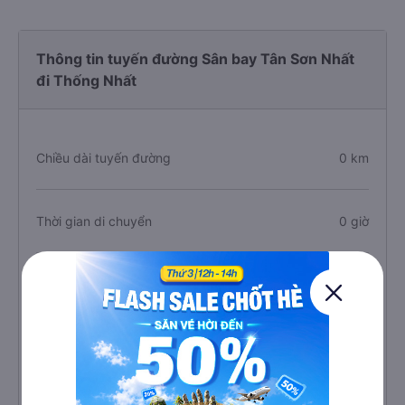
Thông tin tuyến đường Sân bay Tân Sơn Nhất
đi Thống Nhất
Chiều dài tuyến đường
0 km
Thời gian di chuyển
0 giờ
Giá vé trung bình
0 VNĐ
Số lượng chuyến xe
0 chuyến