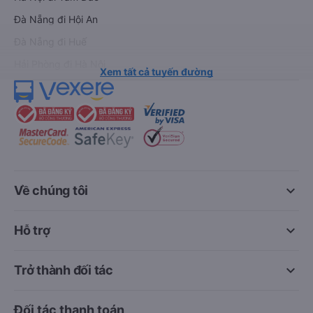
Đà Nẵng đi Hội An
Đà Nẵng đi Huế
Hải Phòng đi Hà Nội
Xem tất cả tuyến đường
keyboard_arrow_down
Về chúng tôi
keyboard_arrow_down
Hỗ trợ
keyboard_arrow_down
Trở thành đối tác
Đối tác thanh toán