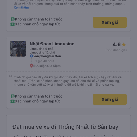
chủ động nói chuyện với bạn bè qua điện thoại để giữ tinh thần thoải mái khi
lái xe và nói chuyện không quá to nên mình thấy bình thường, những đoạn
cần tập trung như vào đường đèo thì tài xế ngừng lại để tập trung. Tài xế
Xem thêm
cũng chủ động đặt grab hộ mình ra điểm đón, và phí mình tự trả. Không rõ
có được hỗ trợ không nhưng phí cũng vài chục nên mình ngại hỏi. Xe khá
sạch, thoải mái không mùi nhiều.
Không cần thanh toán trước
Xem giá
Xác nhận chỗ ngay lập tức
Nhật Đoan Limousine
4.6
Limousine 9 chỗ
(653 đánh giá)
Limousine 12 chỗ
Văn phòng Sài Gòn
1 giờ 40 phút
Bưu điện Gia Kiệm
mình đc gọi báo đầy đủ khi giờ đón thay đổi, tài xế lịch sự, chạy rất êm và
thoải mái. Trên xe có hành khách gây khó dễ cho tài xế và phiền mọi ng,
nhưng chú vẫn biết xử lý tình huống để giữ k khí thoải mái cho cả xe.
Không cần thanh toán trước
Xem giá
Xác nhận chỗ ngay lập tức
Đặt mua vé xe đi Thống Nhất từ Sân bay