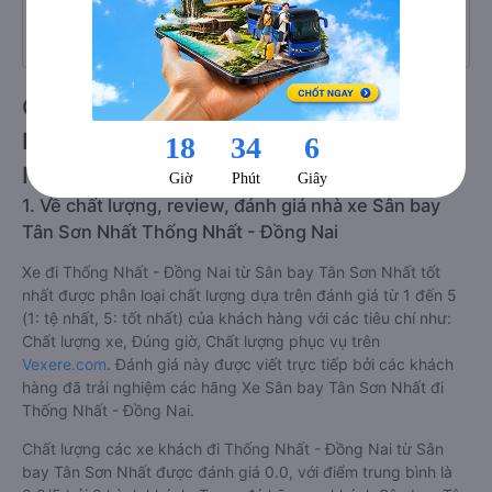
Số lượng nhà xe
0 nhà xe
Giới thiệu tuyến đường xe đi Thống
Nhất - Đồng Nai từ Sân bay Tân Sơn
Nhất 08/2026
1. Về chất lượng, review, đánh giá nhà xe Sân bay
Tân Sơn Nhất Thống Nhất - Đồng Nai
Xe đi Thống Nhất - Đồng Nai từ Sân bay Tân Sơn Nhất tốt
nhất được phân loại chất lượng dựa trên đánh giá từ 1 đến 5
(1: tệ nhất, 5: tốt nhất) của khách hàng với các tiêu chí như:
Chất lượng xe, Đúng giờ, Chất lượng phục vụ trên
Vexere.com
. Đánh giá này được viết trực tiếp bởi các khách
hàng đã trải nghiệm các hãng Xe Sân bay Tân Sơn Nhất đi
Thống Nhất - Đồng Nai.
Chất lượng các xe khách đi Thống Nhất - Đồng Nai từ Sân
bay Tân Sơn Nhất được đánh giá 0.0, với điểm trung bình là