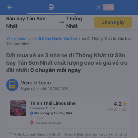
arrow_back
Tải app Vexere ngay!
Tải app Vexere
-30k
Mở app
Mở app
Nhận ưu đãi thành viên độc
-30k/ghế khi đặt vé máy bay qua
quyền
app
Sân bay Tân Sơn
Thống
Chọn ngày
Nhất
Nhất
Vé xe khách
xe đi Đồng Nai từ Sài Gòn
xe đi Thống Nhất từ Sân bay
Tân Sơn Nhất
Đặt mua vé xe 3 nhà xe đi Thống Nhất từ Sân
bay Tân Sơn Nhất chất lượng cao và giá vé ưu
đãi nhất
: 0 chuyến mỗi ngày
Vexere Team
Ngày cập nhật: 10/08/2026
Thịnh Thái Limousine
4.2
Limousine 11 chỗ
(491 đánh giá)
Văn phòng Lý Thường Kiệt
3 giờ
Bưu điện Gia Kiệm
Mình được ngồi đúng chỗ đã đặt nên mình thấy thoải mái và vui vẻ, tài xế có