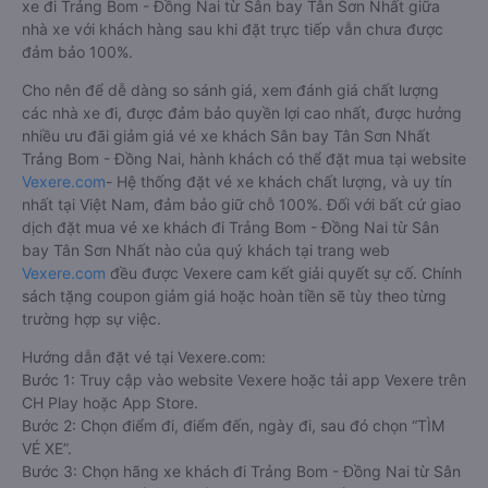
xe đi Trảng Bom - Đồng Nai từ Sân bay Tân Sơn Nhất giữa
nhà xe với khách hàng sau khi đặt trực tiếp vẫn chưa được
đảm bảo 100%.
Cho nên để dễ dàng so sánh giá, xem đánh giá chất lượng
các nhà xe đi, được đảm bảo quyền lợi cao nhất, được hưởng
nhiều ưu đãi giảm giá vé xe khách Sân bay Tân Sơn Nhất
Trảng Bom - Đồng Nai, hành khách có thể đặt mua tại website
Vexere.com
- Hệ thống đặt vé xe khách chất lượng, và uy tín
nhất tại Việt Nam, đảm bảo giữ chỗ 100%. Đối với bất cứ giao
dịch đặt mua vé xe khách đi Trảng Bom - Đồng Nai từ Sân
bay Tân Sơn Nhất nào của quý khách tại trang web
Vexere.com
đều được Vexere cam kết giải quyết sự cố. Chính
sách tặng coupon giảm giá hoặc hoàn tiền sẽ tùy theo từng
trường hợp sự việc.
Hướng dẫn đặt vé tại Vexere.com:
Bước 1: Truy cập vào website Vexere hoặc tải app Vexere trên
CH Play hoặc App Store.
Bước 2: Chọn điểm đi, điểm đến, ngày đi, sau đó chọn “TÌM
VÉ XE”.
Bước 3: Chọn hãng xe khách đi Trảng Bom - Đồng Nai từ Sân