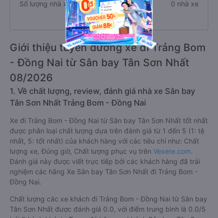
Số lượng nhà xe
0 nhà xe
Giới thiệu tuyến đường xe đi Trảng Bom
- Đồng Nai từ Sân bay Tân Sơn Nhất
08/2026
1. Về chất lượng, review, đánh giá nhà xe Sân bay
Tân Sơn Nhất Trảng Bom - Đồng Nai
Xe đi Trảng Bom - Đồng Nai từ Sân bay Tân Sơn Nhất tốt nhất
được phân loại chất lượng dựa trên đánh giá từ 1 đến 5 (1: tệ
nhất, 5: tốt nhất) của khách hàng với các tiêu chí như: Chất
lượng xe, Đúng giờ, Chất lượng phục vụ trên
Vexere.com
.
Đánh giá này được viết trực tiếp bởi các khách hàng đã trải
nghiệm các hãng Xe Sân bay Tân Sơn Nhất đi Trảng Bom -
Đồng Nai.
Chất lượng các xe khách đi Trảng Bom - Đồng Nai từ Sân bay
Tân Sơn Nhất được đánh giá 0.0, với điểm trung bình là 0.0/5