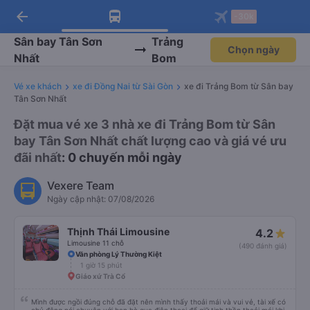
arrow_back
Tải app Vexere ngay!
Tải app Vexere
-30k
Mở app
Mở app
Nhận ưu đãi thành viên độc
-30k/ghế khi đặt vé máy bay qua
quyền
app
Sân bay Tân Sơn
Trảng
Chọn ngày
Nhất
Bom
Vé xe khách
xe đi Đồng Nai từ Sài Gòn
xe đi Trảng Bom từ Sân bay
Tân Sơn Nhất
Đặt mua vé xe 3 nhà xe đi Trảng Bom từ Sân
bay Tân Sơn Nhất chất lượng cao và giá vé ưu
đãi nhất
: 0 chuyến mỗi ngày
Vexere Team
Ngày cập nhật: 07/08/2026
Thịnh Thái Limousine
4.2
Limousine 11 chỗ
(490 đánh giá)
Văn phòng Lý Thường Kiệt
1 giờ 15 phút
Giáo xứ Trà Cổ
Mình được ngồi đúng chỗ đã đặt nên mình thấy thoải mái và vui vẻ, tài xế có