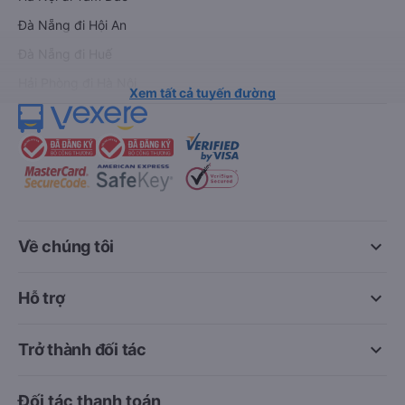
Đà Nẵng đi Hội An
Đà Nẵng đi Huế
Hải Phòng đi Hà Nội
Xem tất cả tuyến đường
keyboard_arrow_down
Về chúng tôi
keyboard_arrow_down
Hỗ trợ
keyboard_arrow_down
Trở thành đối tác
Đối tác thanh toán