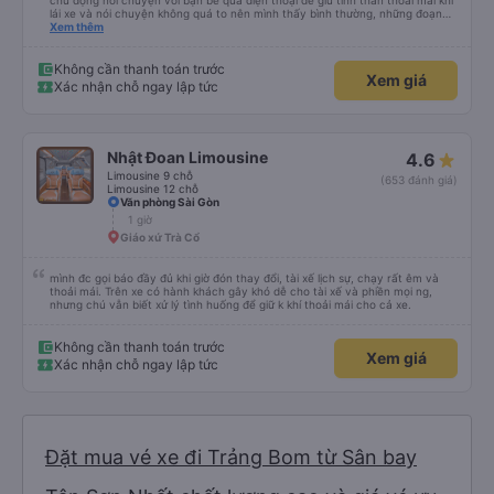
chủ động nói chuyện với bạn bè qua điện thoại để giữ tinh thần thoải mái khi
lái xe và nói chuyện không quá to nên mình thấy bình thường, những đoạn
cần tập trung như vào đường đèo thì tài xế ngừng lại để tập trung. Tài xế
Xem thêm
cũng chủ động đặt grab hộ mình ra điểm đón, và phí mình tự trả. Không rõ
có được hỗ trợ không nhưng phí cũng vài chục nên mình ngại hỏi. Xe khá
sạch, thoải mái không mùi nhiều.
Không cần thanh toán trước
Xem giá
Xác nhận chỗ ngay lập tức
Nhật Đoan Limousine
4.6
Limousine 9 chỗ
(653 đánh giá)
Limousine 12 chỗ
Văn phòng Sài Gòn
1 giờ
Giáo xứ Trà Cổ
mình đc gọi báo đầy đủ khi giờ đón thay đổi, tài xế lịch sự, chạy rất êm và
thoải mái. Trên xe có hành khách gây khó dễ cho tài xế và phiền mọi ng,
nhưng chú vẫn biết xử lý tình huống để giữ k khí thoải mái cho cả xe.
Không cần thanh toán trước
Xem giá
Xác nhận chỗ ngay lập tức
Đặt mua vé xe đi Trảng Bom từ Sân bay