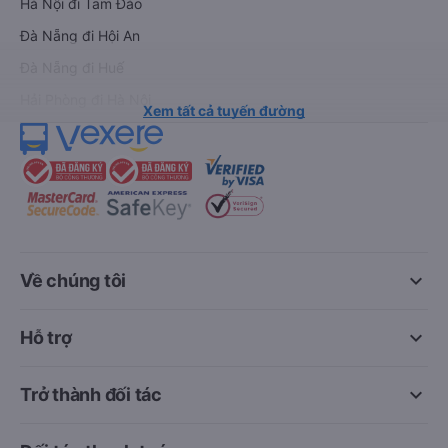
Hà Nội đi Tam Đảo
Đà Nẵng đi Hội An
Đà Nẵng đi Huế
Hải Phòng đi Hà Nội
Xem tất cả tuyến đường
keyboard_arrow_down
Về chúng tôi
keyboard_arrow_down
Hỗ trợ
keyboard_arrow_down
Trở thành đối tác