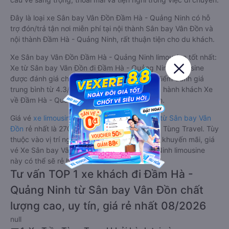
Đây là loại xe Sân bay Vân Đồn Đầm Hà - Quảng Ninh có hỗ
trợ đón/trả tận nơi miễn phí tại nội thành Sân bay Vân Đồn và
nội thành Đầm Hà - Quảng Ninh, rất thuận tiện cho du khách.
Xe Sân bay Vân Đồn Đầm Hà - Quảng Ninh limousine tốt nhất:
Xe từ Sân bay Vân Đồn đi Đầm Hà - Quảng Ninh limousine
được đánh giá chung có chất lượng Tốt với điểm đánh giá
trung bình từ 4.3/5 dựa trên 83 phản hồi của hành khách Xe
về Đầm Hà - Quảng Ninh từ Sân bay Vân Đồn.
Giá vé
xe limousine đi Đầm Hà - Quảng Ninh từ Sân bay Vân
Đồn
rẻ nhất là 270000VND của hãng xe Trần Tùng Travel. Tùy
thuộc vào vị trí ngồi của bạn và chương trình khuyến mãi, giá
vé Xe Sân bay Vân Đồn đi Đầm Hà - Quảng Ninh limousine
này có thể sẽ rẻ hơn
Tư vấn TOP 1 xe khách đi Đầm Hà -
Quảng Ninh từ Sân bay Vân Đồn chất
lượng cao, uy tín, giá rẻ nhất 08/2026
null