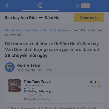
arrow_back
Tải app Vexere ngay!
Tải app Vexere
-30k
Mở app
Mở app
Nhận ưu đãi thành viên độc
-30k/ghế khi đặt vé máy bay qua
quyền
app
Sân bay Vân Đồn
Đầm Hà
Chọn ngày
Vé xe khách
xe đi Quảng Ninh từ Quảng Ninh
xe đi Đầm Hà từ Sân
bay Vân Đồn
Đặt mua vé xe 4 nhà xe đi Đầm Hà từ Sân bay
Vân Đồn chất lượng cao và giá vé ưu đãi nhất
:
29 chuyến mỗi ngày
Vexere Team
Ngày cập nhật: 08/08/2026
Trần Tùng Travel
4.3
Limousine 9 chỗ
(83 đánh giá)
Xe 7 chỗ
Cột đồng hồ Hạ Long
1 giờ 20 phút
Trạm thu phí Đầm Hà
Nhà xe cũng như anh tài xế rất chu đáo, luôn giữ liên lạc qua Zalo và điện