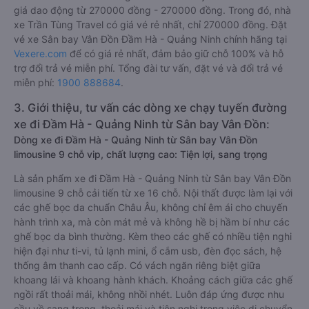
giá dao động từ 270000 đồng - 270000 đồng. Trong đó, nhà
xe Trần Tùng Travel có giá vé rẻ nhất, chỉ 270000 đồng. Đặt
vé xe Sân bay Vân Đồn Đầm Hà - Quảng Ninh chính hãng tại
Vexere.com
để có giá rẻ nhất, đảm bảo giữ chỗ 100% và hỗ
trợ đổi trả vé miễn phí. Tổng đài tư vấn, đặt vé và đổi trả vé
miễn phí:
1900 888684
.
3. Giới thiệu, tư vấn các dòng xe chạy tuyến đường
xe đi Đầm Hà - Quảng Ninh từ Sân bay Vân Đồn:
Dòng xe đi Đầm Hà - Quảng Ninh từ Sân bay Vân Đồn
limousine 9 chỗ vip, chất lượng cao: Tiện lợi, sang trọng
Là sản phẩm xe đi Đầm Hà - Quảng Ninh từ Sân bay Vân Đồn
limousine 9 chỗ cải tiến từ xe 16 chỗ. Nội thất được làm lại với
các ghế bọc da chuẩn Châu Âu, không chỉ êm ái cho chuyến
hành trình xa, mà còn mát mẻ và không hề bị hầm bí như các
ghế bọc da bình thường. Kèm theo các ghế có nhiều tiện nghi
hiện đại như ti-vi, tủ lạnh mini, ổ cắm usb, đèn đọc sách, hệ
thống âm thanh cao cấp. Có vách ngăn riêng biệt giữa
khoang lái và khoang hành khách. Khoảng cách giữa các ghế
ngồi rất thoải mái, không nhồi nhét. Luôn đáp ứng được nhu
cầu về sang trọng, thoải mái và tiện nghi trong việc di chuyển.