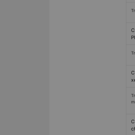
T
C
P
Tr
C
x
T
m
C
c