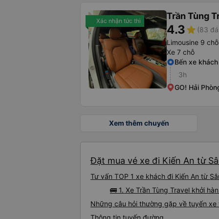
Trần Tùng T
Xác nhận tức thì
4.3
star
(83 đá
Limousine 9 chỗ
Xe 7 chỗ
Bến xe khách
3h
GO! Hải Phòn
Xem thêm chuyến
Đặt mua vé xe đi Kiến An từ Sâ
Tư vấn TOP 1 xe khách đi Kiến An từ Sâ
🚌 1. Xe Trần Tùng Travel khởi h
Những câu hỏi thường gặp về tuyến xe 
Thông tin tuyến đường