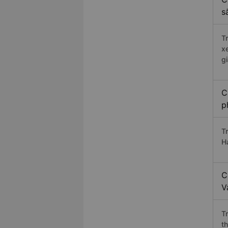
s
T
x
g
C
p
T
H
C
V
T
t