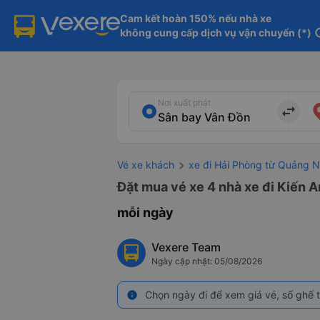
Cam kết hoàn 150% nếu nhà xe

không cung cấp dịch vụ vận chuyển (*)
in
Nơi xuất phát
import_export
Vé xe khách
xe đi Hải Phòng từ Quảng N
Đặt mua vé xe 4 nhà xe đi Kiến A
mỗi ngày
Vexere Team
Ngày cập nhật: 05/08/2026
Chọn ngày đi để xem giá vé, số ghế t
info