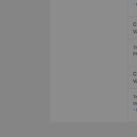
-
C
V
T
P
C
V
T
t
-