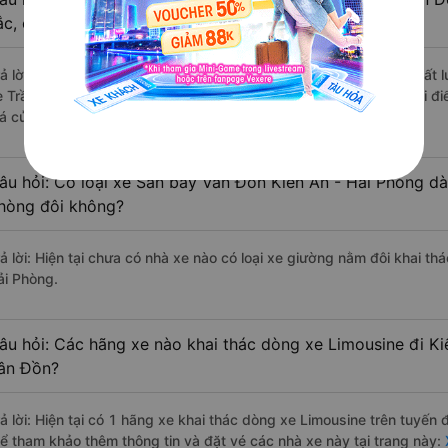
ắc, cao cấp nhất?
rả lời: Những hãng xe đi Sân bay Vân Đồn Kiến An - Hải Phòng chất l
e Trần Tùng Travel đi Kiến An - Hải Phòng từ Sân bay Vân Đồn với đi
iá của khách hàng).
âu hỏi: Có loại xe Sân bay Vân Đồn Kiến An - Hải Phòng dà
hòng đôi không?
rả lời: Hiện tại chưa có nhà xe nào có loại xe giường nằm đôi khai t
ải Phòng.
âu hỏi: Các hãng xe nào khai thác dòng xe Limousine đi Ki
ân Đồn?
rả lời: Hiện tại có 1 hãng xe khai thác dòng xe Limousine trên tuyến
hể tham khảo thêm thông tin và đặt vé các nhà xe này tại trang này:
X