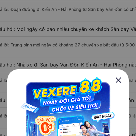
rả lời: Đoạn đường đi Kiến An - Hải Phòng từ Sân bay Vân Đồn có ch
âu hỏi: Mỗi ngày có bao nhiêu chuyến xe khách Sân bay Vâ
rả lời: Trung bình mỗi ngày có khoảng 27 chuyến xe bắt đầu từ 5:00
âu hỏi: Nhà xe đi Sân bay Vân Đồn Kiến An - Hải Phòng nà
rả lời: Chuyến xe có giờ xuất phát sớm nhất vào lúc 5:00 là của nhà 
âu hỏi: Nhà xe đi Kiến An - Hải Phòng từ Sân bay Vân Đồn 
rả lời: Chuyến xe có giờ xuất phát trễ (muộn) nhất là vào lúc 18:00 l
âu hỏi: Review xe đi Kiến An - Hải Phòng từ Sân bay Vân Đ