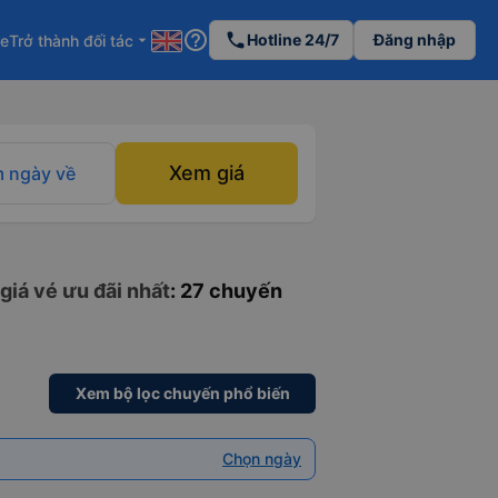
help_outline
phone
Hotline 24/7
Đăng nhập
re
Trở thành đối tác
arrow_drop_down
Xem giá
 ngày về
giá vé ưu đãi nhất
: 27 chuyến
Xem bộ lọc chuyến phổ biến
Chọn ngày