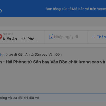
Đơn hàng của tôi
Mở bán vé trên Vexe
fo
Nơi đến
add
Nhập ngày đi
Thêm
xe đi Kiến An từ Sân bay Vân Đồn
inh
n - Hải Phòng từ Sân bay Vân Đồn chất lượng cao và 
rống và ưu đãi khi đặt vé