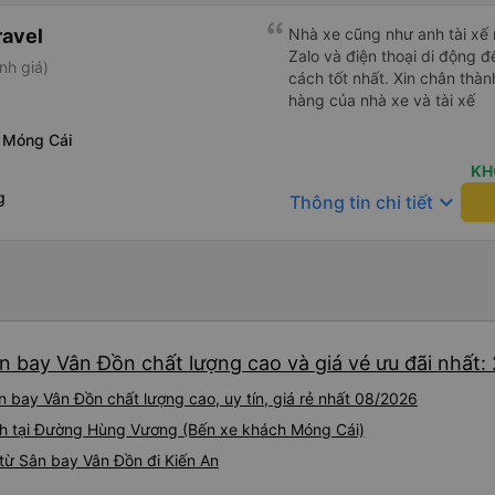
ravel
Nhà xe cũng như anh tài xế rất chu đáo, lu
Zalo và điện thoại di động
nh giá)
cách tốt nhất. Xin chân thà
hàng của nhà xe và tài xế
 Móng Cái
KH
g
keyboard_arrow_down
Thông tin chi tiết
n bay Vân Đồn chất lượng cao và giá vé ưu đãi nhất:
n bay Vân Đồn chất lượng cao, uy tín, giá rẻ nhất 08/2026
ành tại Đường Hùng Vương (Bến xe khách Móng Cái)
từ Sân bay Vân Đồn đi Kiến An