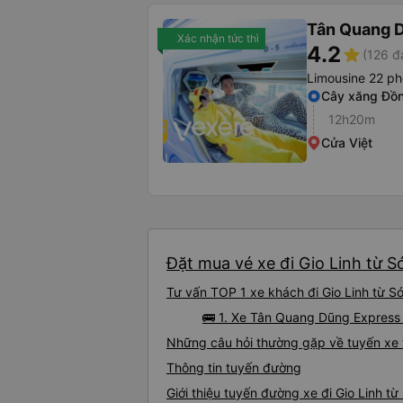
Tân Quang 
Xác nhận tức thì
4.2
star
(126 đ
Limousine 22 p
Cây xăng Đồ
12h20m
Cửa Việt
Đặt mua vé xe đi Gio Linh từ S
Tư vấn TOP 1 xe khách đi Gio Linh từ Só
🚌 1. Xe Tân Quang Dũng Express 
Những câu hỏi thường gặp về tuyến xe t
Thông tin tuyến đường
Giới thiệu tuyến đường xe đi Gio Linh t