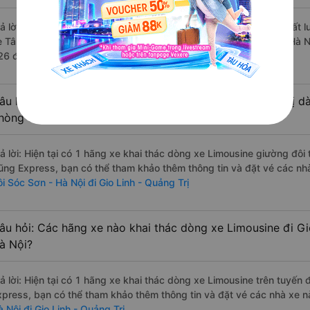
rả lời: Những hãng xe đi Sóc Sơn - Hà Nội Gio Linh - Quảng Trị chất l
e Tân Quang Dũng Express đi Gio Linh - Quảng Trị từ Sóc Sơn - Hà Nộ
26 đánh giá của khách hàng).
âu hỏi: Có loại xe Sóc Sơn - Hà Nội Gio Linh - Quảng Trị d
hòng đôi không?
rả lời: Hiện tại có 1 hãng xe khai thác dòng xe Limousine giường đô
ũng Express, bạn có thể tham khảo thêm thông tin và đặt vé các nhà
i Sóc Sơn - Hà Nội đi Gio Linh - Quảng Trị
âu hỏi: Các hãng xe nào khai thác dòng xe Limousine đi Gi
à Nội?
rả lời: Hiện tại có 1 hãng xe khai thác dòng xe Limousine trên tuyế
xpress, bạn có thể tham khảo thêm thông tin và đặt vé các nhà xe nà
 Nội đi Gio Linh - Quảng Trị