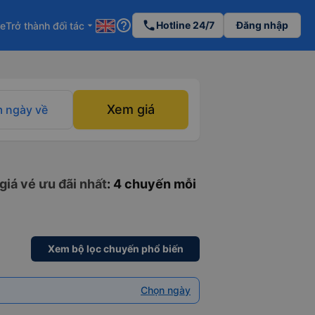
help_outline
phone
Hotline 24/7
Đăng nhập
re
Trở thành đối tác
arrow_drop_down
Xem giá
 ngày về
giá vé ưu đãi nhất
: 4 chuyến mỗi
Xem bộ lọc chuyến phổ biến
Chọn ngày