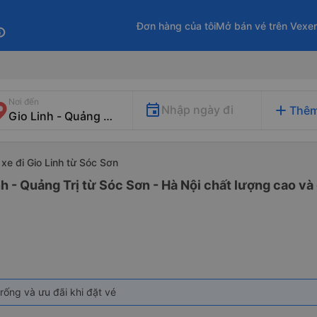
Đơn hàng của tôi
Mở bán vé trên Vexe
fo
Nơi đến
add
Nhập ngày đi
Thêm
xe đi Gio Linh từ Sóc Sơn
h - Quảng Trị từ Sóc Sơn - Hà Nội chất lượng cao và 
rống và ưu đãi khi đặt vé