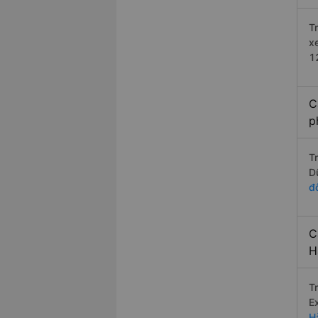
T
x
1
C
p
T
D
đô
C
H
T
E
Hà