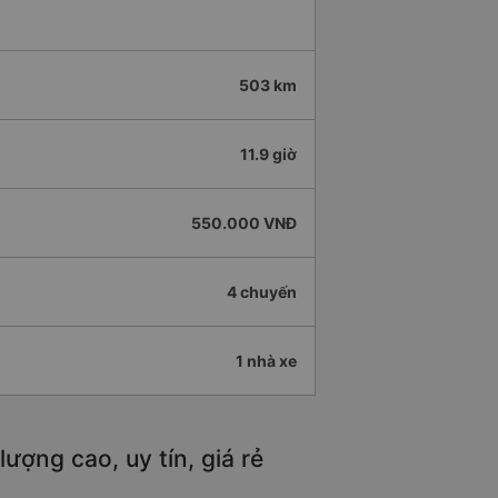
503 km
11.9 giờ
550.000 VNĐ
4 chuyến
1 nhà xe
ượng cao, uy tín, giá rẻ