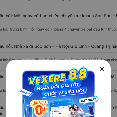
âu hỏi: Mỗi ngày có bao nhiêu chuyến xe khách Sóc Sơn - H
rả lời: Trung bình mỗi ngày có khoảng 4 chuyến xe bắt đầu từ 16:55
âu hỏi: Nhà xe đi Sóc Sơn - Hà Nội Gio Linh - Quảng Trị n
rả lời: Chuyến xe có giờ xuất phát sớm nhất vào lúc 16:55 là của n
âu hỏi: Nhà xe đi Gio Linh - Quảng Trị từ Sóc Sơn - Hà Nội
rả lời: Chuyến xe có giờ xuất phát trễ (muộn) nhất là vào lúc 17:15
âu hỏi: Review xe đi Gio Linh - Quảng Trị từ Sóc Sơn - Hà 
ắc, cao cấp nhất?