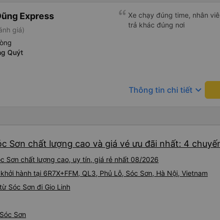
Dũng Express
Xe chạy đúng time, nhân viên
trả khác đúng nơi
ánh giá)
hòng
ng Quýt
keyboard_arrow_down
Thông tin chi tiết
óc Sơn chất lượng cao và giá vé ưu đãi nhất: 4 chuyế
c Sơn chất lượng cao, uy tín, giá rẻ nhất 08/2026
khởi hành tại 6R7X+FFM, QL3, Phủ Lỗ, Sóc Sơn, Hà Nội, Vietnam
ừ Sóc Sơn đi Gio Linh
ừ Sóc Sơn