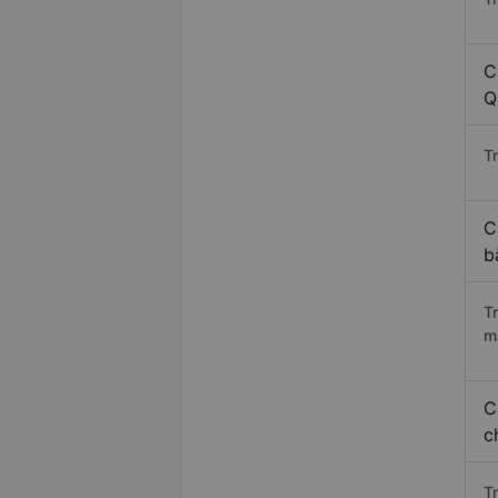
C
Q
Tr
C
b
T
m
C
c
T