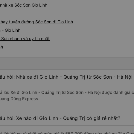
á nhà xe Sóc Sơn Gio Linh
 chạy tuyến đường Sóc Sơn đi Gio Linh
 - Gio Linh
 Sơn nhanh và uy tín nhất
nh
âu hỏi: Nhà xe đi Gio Linh - Quảng Trị từ Sóc Sơn - Hà Nội
rả lời: Xe đi Gio Linh - Quảng Trị từ Sóc Sơn - Hà Nội được đánh giá 
uang Dũng Express.
âu hỏi: Xe nào đi Gio Linh - Quảng Trị có giá rẻ nhất?
rả lời: Vé xe rẻ nhất có mức giá là 550.000 đồng của nhà xe Tân Q