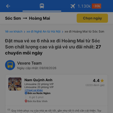
arrow_back
Tải app Vexere ngay!
Tải app Vexere
1.130
k
-30k
Mở app
Mở app
Nhận ưu đãi thành viên độc
-30k/ghế khi đặt vé máy bay qua
quyền
app
Sóc Sơn
Hoàng Mai
Chọn ngày
Vé xe khách
xe đi Nghệ An từ Hà Nội
xe đi Hoàng Mai từ Sóc Sơn
Đặt mua vé xe 6 nhà xe đi Hoàng Mai từ Sóc
Sơn chất lượng cao và giá vé ưu đãi nhất
: 27
chuyến mỗi ngày
Vexere Team
Ngày cập nhật: 09/08/2026
Nam Quỳnh Anh
4.4
Limousine 22 phòng VIP
(2223 đánh giá)
Limousine 20 phòng VIP
+2 loại xe khác
Bến xe Nước Ngầm
6 giờ 5 phút
Bến Xe Bắc Vinh
Quy trình phục vụ của nhà xe rất tốt, gần như rất ít chỗ cần cải thiện. Tuy