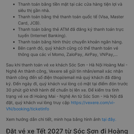
Thanh toán bằng tiền mặt tại các cửa hàng tiện lợi và
siêu thị gần nhà.
Thanh toán bằng thẻ thanh toán quốc tế (Visa, Master
Card, JCB).
Thanh toán bằng thẻ ATM đã đăng ký thanh toán trực
tuyến (Internet Banking).
Thanh toán bằng hình thức chuyển khoản ngân hàng.
Bên cạnh đó, quý khách cũng có thể thanh toán vé
thông qua các ví Momo, ZaloPay, AirPay, VNPay,…
Sau khi thanh toán vé xe khách Sóc Sơn - Hà Nội Hoàng Mai -
Nghệ An thành công, Vexere sẽ gửi tin nhắn/email xác nhận
thành công đến số điện thoại/email mà quý khách đã đăng
ký. Đến ngày đi, quý khách vui lòng có mặt tại điểm đón trước
30 phút giờ khởi hành để chuẩn bị lên xe. Để kiểm tra tình
trạng vé xe đi Hoàng Mai - Nghệ An từ Sóc Sơn - Hà Nội đã
đặt, quý khách vui lòng truy cập
https://vexere.com/vi-
VN/booking/ticketinfo
Xem hướng dẫn chi tiết, minh họa bằng hình ảnh
tại đây.
Đặt vé xe Tết 2027 từ Sóc Sơn đi Hoàng