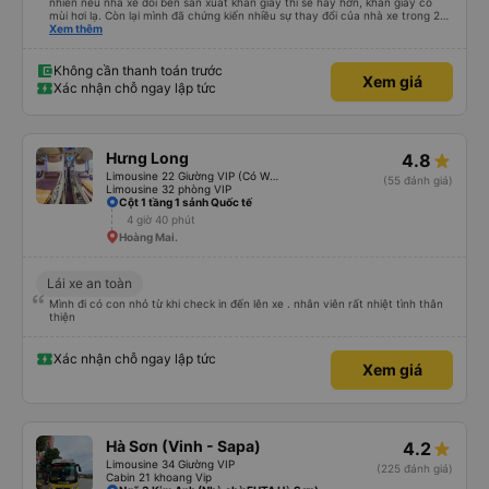
nhiên nếu nhà xe đổi bên sản xuất khăn giấy thì sẽ hay hơn, khăn giấy có
mùi hơi lạ. Còn lại mình đã chứng kiến nhiều sự thay đổi của nhà xe trong 2
tháng vừa rồi: tài xế và phụ xe ngày càng thân thiện, quy trình phục vụ rõ
Xem thêm
ràng và phục vụ nhanh chóng, đã giải quyết điểm nghẽn trung chuyển ở Hà
Nội khi đã phân vùng từng xe
Không cần thanh toán trước
Xem giá
Xác nhận chỗ ngay lập tức
Hưng Long
4.8
Limousine 22 Giường VIP (Có WC)
(55 đánh giá)
Limousine 32 phòng VIP
Cột 1 tầng 1 sảnh Quốc tế
4 giờ 40 phút
Hoàng Mai.
Lái xe an toàn
Mình đi có con nhỏ từ khi check in đến lên xe . nhân viên rất nhiệt tình thân
thiện
Xác nhận chỗ ngay lập tức
Xem giá
Hà Sơn (Vinh - Sapa)
4.2
Limousine 34 Giường VIP
(225 đánh giá)
Cabin 21 khoang Vip