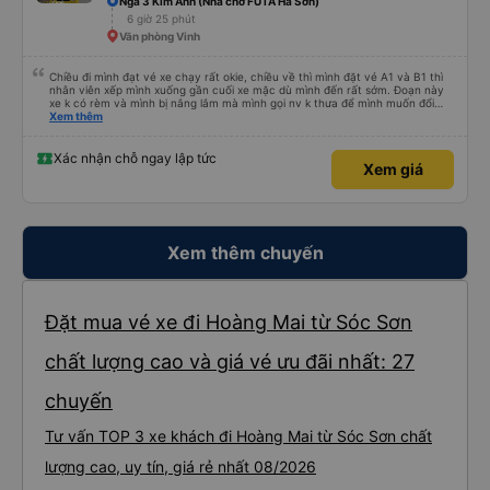
Ngã 3 Kim Anh (Nhà chờ FUTA Hà Sơn)
6 giờ 25 phút
Văn phòng Vinh
Chiều đi mình đạt vé xe chạy rất okie, chiều về thì mình đặt vé A1 và B1 thì
nhân viên xếp mình xuống gần cuối xe mặc dù mình đến rất sớm. Đoạn này
xe k có rèm và mình bị nắng lắm mà mình gọi nv k thưa để mình muốn đổi
chỗ. Đến Hà Nội mình chuyển sang xe khác cũng của hãng này đi rất thích,
Xem thêm
xe mới hơn, tiện nghi và sạch sẽ. Lái xe và nv cũng nhiệt tình.
Xác nhận chỗ ngay lập tức
Xem giá
Xem thêm chuyến
Đặt mua vé xe đi Hoàng Mai từ Sóc Sơn
chất lượng cao và giá vé ưu đãi nhất: 27
chuyến
Tư vấn TOP 3 xe khách đi Hoàng Mai từ Sóc Sơn chất
lượng cao, uy tín, giá rẻ nhất 08/2026