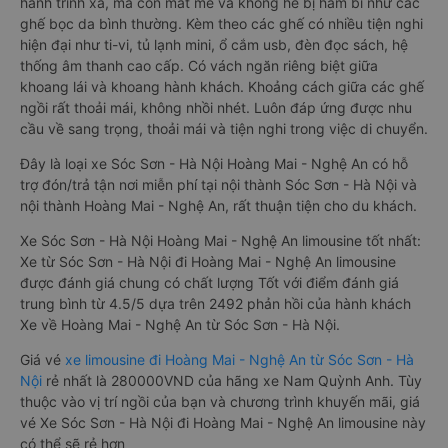
hành trình xa, mà còn mát mẻ và không hề bị hầm bí như các
ghế bọc da bình thường. Kèm theo các ghế có nhiều tiện nghi
hiện đại như ti-vi, tủ lạnh mini, ổ cắm usb, đèn đọc sách, hệ
thống âm thanh cao cấp. Có vách ngăn riêng biệt giữa
khoang lái và khoang hành khách. Khoảng cách giữa các ghế
ngồi rất thoải mái, không nhồi nhét. Luôn đáp ứng được nhu
cầu về sang trọng, thoải mái và tiện nghi trong việc di chuyển.
Đây là loại xe Sóc Sơn - Hà Nội Hoàng Mai - Nghệ An có hỗ
trợ đón/trả tận nơi miễn phí tại nội thành Sóc Sơn - Hà Nội và
nội thành Hoàng Mai - Nghệ An, rất thuận tiện cho du khách.
Xe Sóc Sơn - Hà Nội Hoàng Mai - Nghệ An limousine tốt nhất:
Xe từ Sóc Sơn - Hà Nội đi Hoàng Mai - Nghệ An limousine
được đánh giá chung có chất lượng Tốt với điểm đánh giá
trung bình từ 4.5/5 dựa trên 2492 phản hồi của hành khách
Xe về Hoàng Mai - Nghệ An từ Sóc Sơn - Hà Nội.
Giá vé
xe limousine đi Hoàng Mai - Nghệ An từ Sóc Sơn - Hà
Nội
rẻ nhất là 280000VND của hãng xe Nam Quỳnh Anh. Tùy
thuộc vào vị trí ngồi của bạn và chương trình khuyến mãi, giá
vé Xe Sóc Sơn - Hà Nội đi Hoàng Mai - Nghệ An limousine này
có thể sẽ rẻ hơn