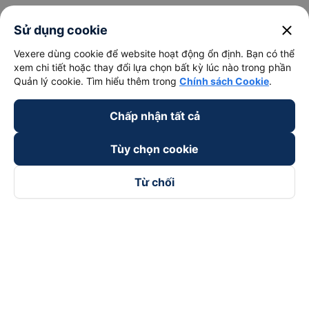
Thuê xe
close
Sử dụng cookie
Hà Nội đi Ninh Bình
Vexere dùng cookie để website hoạt động ổn định. Bạn có thể
xem chi tiết hoặc thay đổi lựa chọn bất kỳ lúc nào trong phần
Hà Nội đi Hạ Long
Quản lý cookie. Tìm hiểu thêm trong
Chính sách Cookie
.
Hà Nội đi Sa Pa
Chấp nhận tất cả
Hà Nội đi Tam Đảo
Đà Nẵng đi Hội An
Tùy chọn cookie
Đà Nẵng đi Huế
Từ chối
Hải Phòng đi Hà Nội
Xem tất cả tuyến đường