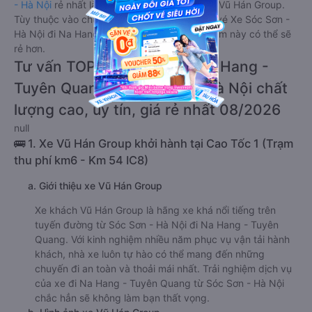
- Hà Nội
rẻ nhất là 190000VND của hãng xe Vũ Hán Group.
Tùy thuộc vào chương trình khuyến mãi, giá vé Xe Sóc Sơn -
Hà Nội đi Na Hang - Tuyên Quang giường nằm này có thể sẽ
rẻ hơn.
Tư vấn TOP 1 xe khách đi Na Hang -
Tuyên Quang từ Sóc Sơn - Hà Nội chất
lượng cao, uy tín, giá rẻ nhất 08/2026
null
🚌 1. Xe Vũ Hán Group khởi hành tại Cao Tốc 1 (Trạm
thu phí km6 - Km 54 IC8)
a. Giới thiệu xe Vũ Hán Group
Xe khách Vũ Hán Group là hãng xe khá nổi tiếng trên
tuyến đường từ Sóc Sơn - Hà Nội đi Na Hang - Tuyên
Quang. Với kinh nghiệm nhiều năm phục vụ vận tải hành
khách, nhà xe luôn tự hào có thể mang đến những
chuyến đi an toàn và thoải mái nhất. Trải nghiệm dịch vụ
của xe đi Na Hang - Tuyên Quang từ Sóc Sơn - Hà Nội
chắc hẳn sẽ không làm bạn thất vọng.