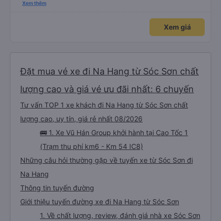
thấy mấy chú tài cùng nhau dựng tạm cho xe qua mà thấy nghề này khổ
Xem thêm
quá 🤣 mong nhà xe tăng lương cho các chú để có thêm động lực haha
Xem giá
Đặt mua vé xe đi Na Hang từ Sóc Sơn chất
lượng cao và giá vé ưu đãi nhất: 6 chuyến
Tư vấn TOP 1 xe khách đi Na Hang từ Sóc Sơn chất
lượng cao, uy tín, giá rẻ nhất 08/2026
🚌 1. Xe Vũ Hán Group khởi hành tại Cao Tốc 1
(Trạm thu phí km6 - Km 54 IC8)
Những câu hỏi thường gặp về tuyến xe từ Sóc Sơn đi
Na Hang
Thông tin tuyến đường
Giới thiệu tuyến đường xe đi Na Hang từ Sóc Sơn
1. Về chất lượng, review, đánh giá nhà xe Sóc Sơn