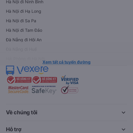
Hà Nội đi Ninh Bình
Hà Nội đi Hạ Long
Hà Nội đi Sa Pa
Hà Nội đi Tam Đảo
Đà Nẵng đi Hội An
Đà Nẵng đi Huế
Hải Phòng đi Hà Nội
Xem tất cả tuyến đường
keyboard_arrow_down
Về chúng tôi
keyboard_arrow_down
Hỗ trợ