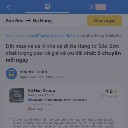
arrow_back
Tải app Vexere ngay!
Tải app Vexere
-30k
Mở app
Mở app
Nhận ưu đãi thành viên độc
-30k/ghế khi đặt vé máy bay qua
quyền
app
Sóc Sơn
Na Hang
Chọn ngày
Vé xe khách
xe đi Tuyên Quang từ Hà Nội
xe đi Na Hang từ Sóc Sơn
Đặt mua vé xe 4 nhà xe đi Na Hang từ Sóc Sơn
chất lượng cao và giá vé ưu đãi nhất
: 6 chuyến
mỗi ngày
Vexere Team
Ngày cập nhật: 08/08/2026
Vũ Hán Group
4.6
Giường nằm 20 chỗ
(57 đánh giá)
Cao Tốc 1 (Trạm thu phí km6 - Km 54 IC8)
4 giờ 50 phút
Na Hang
Chuyến xe rất thoải mái, thấy các chú đi xe ngày đêm ngủ không đủ giấc
đường xa rất hại sức khỏe nhưng vẫn nhiệt tình vui vẻ trong chuyến đi gặp
đủ mọi tình huống hôm mình đi mưa cây cột điện đổ dây điện chắn ngang