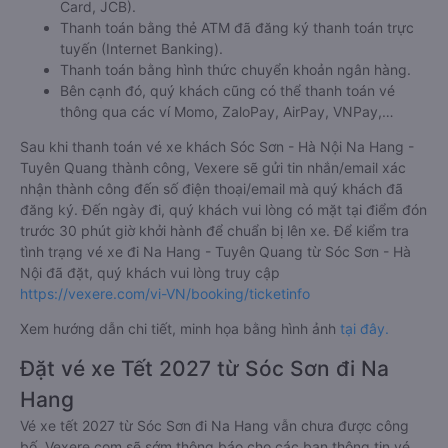
Card, JCB).
Thanh toán bằng thẻ ATM đã đăng ký thanh toán trực
tuyến (Internet Banking).
Thanh toán bằng hình thức chuyển khoản ngân hàng.
Bên cạnh đó, quý khách cũng có thể thanh toán vé
thông qua các ví Momo, ZaloPay, AirPay, VNPay,…
Sau khi thanh toán vé xe khách Sóc Sơn - Hà Nội Na Hang -
Tuyên Quang thành công, Vexere sẽ gửi tin nhắn/email xác
nhận thành công đến số điện thoại/email mà quý khách đã
đăng ký. Đến ngày đi, quý khách vui lòng có mặt tại điểm đón
trước 30 phút giờ khởi hành để chuẩn bị lên xe. Để kiểm tra
tình trạng vé xe đi Na Hang - Tuyên Quang từ Sóc Sơn - Hà
Nội đã đặt, quý khách vui lòng truy cập
https://vexere.com/vi-VN/booking/ticketinfo
Xem hướng dẫn chi tiết, minh họa bằng hình ảnh
tại đây.
Đặt vé xe Tết 2027 từ Sóc Sơn đi Na
Hang
Vé xe tết 2027 từ Sóc Sơn đi Na Hang vẫn chưa được công
bố. Vexere.com sẽ sớm thông báo cho các bạn thông tin vé