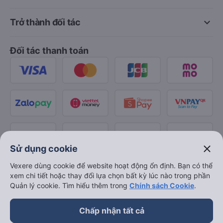
keyboard_arrow_down
Trở thành đối tác
Đối tác thanh toán
close
Sử dụng cookie
Vexere dùng cookie để website hoạt động ổn định. Bạn có thể
xem chi tiết hoặc thay đổi lựa chọn bất kỳ lúc nào trong phần
Quản lý cookie. Tìm hiểu thêm trong
Chính sách Cookie
.
Chấp nhận tất cả