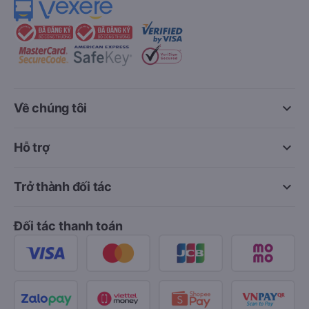
keyboard_arrow_down
Về chúng tôi
keyboard_arrow_down
Hỗ trợ
keyboard_arrow_down
Trở thành đối tác
Đối tác thanh toán