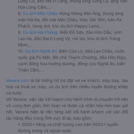
Lũng Cú, đèo Mã Pí Lèng, thung lũng Sủng Là, làng văn
hóa Lũng Cẩm,...
8.
Du lịch Mộc Châu:
Rừng thông Bản Áng, thung lũng
mận Nà Ka, đồi chè Mộc Châu, thác Dải Yếm, bản Pa
Phách, hang dơi, khu du lịch Happy Land,...
9.
Du lịch Hải Phòng:
Biển Đồ Sơn, đảo Hòn Dấu, vịnh
Lan Hạ, đảo Bạch Long Vỹ, núi Voi, khu di tích Tràng
Kênh,...
10.
Du lịch Nghệ An:
Biển Cửa Lò, đảo Lan Châu, vườn
quốc gia Pù Mát, đồi chè Thanh Chương, đảo Hòn Ngư,
cánh đồng hoa hướng dương, đồng cừu Nghệ An, biển
Thiên Cầm,...
Vexere.com
là hệ thống hỗ trợ đặt vé xe khách, máy bay, tàu
hoả và thuê xe máy, xe du lịch trên nhiều tuyến đường khắp
cả nước.
Với Vexere, việc lập kế hoạch cho hành trình di chuyển trở nên
vô cùng đơn giản, linh hoạt và được cá nhân hóa hơn bao giờ
hết. Vexere hiện là nền tảng kết nối hành khách với các đối
tác hàng đầu trong lĩnh vực đi lại, bao gồm:
• 2000+ hãng xe chất lượng cao trên 5000+ tuyến
đường trong và ngoài nước.