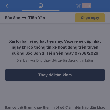
arrow_back
Tải app Vexere ngay!
Tải app Vexere
-30k
Mở app
Mở app
Nhận ưu đãi thành viên độc
-30k/ghế khi đặt vé máy bay qua
quyền
app
Sóc Sơn
Tiên Yên
Chọn ngày
Xin lỗi bạn vì sự bất tiện này. Vexere sẽ cập nhật
ngay khi có thông tin xe hoạt động trên tuyến
đường Sóc Sơn đi Tiên Yên ngày 07/08/2026
Xin bạn vui lòng thay đổi tuyến đường tìm kiếm
Thay đổi tìm kiếm
Bạn có thể tham khảo thêm một số điểm đến hấp dẫn khác