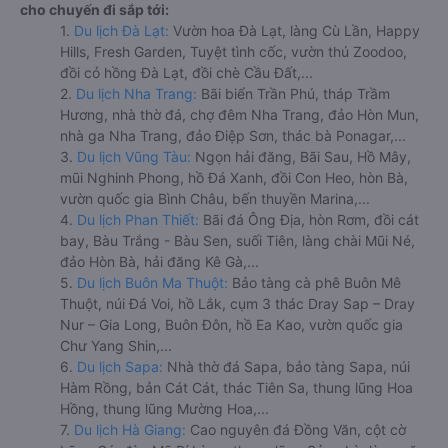
cho chuyến đi sắp tới:
1.
Du lịch Đà Lạt:
Vườn hoa Đà Lạt, làng Cù Lần, Happy
Hills, Fresh Garden, Tuyệt tình cốc, vườn thú Zoodoo,
đồi cỏ hồng Đà Lạt, đồi chè Cầu Đất,...
2.
Du lịch Nha Trang:
Bãi biển Trần Phú, tháp Trầm
Hương, nhà thờ đá, chợ đêm Nha Trang, đảo Hòn Mun,
nhà ga Nha Trang, đảo Điệp Sơn, thác bà Ponagar,...
3.
Du lịch Vũng Tàu:
Ngọn hải đăng, Bãi Sau, Hồ Mây,
mũi Nghinh Phong, hồ Đá Xanh, đồi Con Heo, hòn Bà,
vườn quốc gia Bình Châu, bến thuyền Marina,...
4.
Du lịch Phan Thiết:
Bãi đá Ông Địa, hòn Rơm, đồi cát
bay, Bàu Trắng - Bàu Sen, suối Tiên, làng chài Mũi Né,
đảo Hòn Bà, hải đăng Kê Gà,...
5.
Du lịch Buôn Ma Thuột:
Bảo tàng cà phê Buôn Mê
Thuột, núi Đá Voi, hồ Lắk, cụm 3 thác Dray Sap – Dray
Nur – Gia Long, Buôn Đôn, hồ Ea Kao, vườn quốc gia
Chư Yang Shin,...
6.
Du lịch Sapa:
Nhà thờ đá Sapa, bảo tàng Sapa, núi
Hàm Rồng, bản Cát Cát, thác Tiên Sa, thung lũng Hoa
Hồng, thung lũng Mường Hoa,...
7.
Du lịch Hà Giang:
Cao nguyên đá Đồng Văn, cột cờ