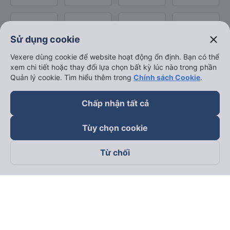
close
Sử dụng cookie
Vexere dùng cookie để website hoạt động ổn định. Bạn có thể
xem chi tiết hoặc thay đổi lựa chọn bất kỳ lúc nào trong phần
Quản lý cookie. Tìm hiểu thêm trong
Chính sách Cookie
.
Chấp nhận tất cả
Tùy chọn cookie
Từ chối
Theo dõi chúng tôi trên
Facebook
Tiktok
Youtube
Công ty TNHH Thương Mại Dịch Vụ Vexere