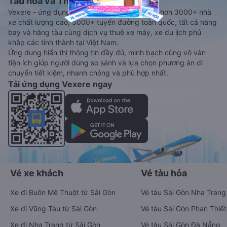
Tàu hoả và Thuê xe
Vexere - ứng dụng đặt vé đa phương tiện với hơn 3000+ nhà
xe chất lượng cao, 5000+ tuyến đường toàn quốc, tất cả hãng
bay và hãng tàu cùng dịch vụ thuê xe máy, xe du lịch phủ
khắp các tỉnh thành tại Việt Nam.
Ứng dụng hiển thị thông tin đầy đủ, minh bạch cùng vô vàn
tiện ích giúp người dùng so sánh và lựa chọn phương án di
chuyển tiết kiệm, nhanh chóng và phù hợp nhất.
Tải ứng dụng Vexere ngay
Vé xe khách
Vé tàu hỏa
Xe đi Buôn Mê Thuột từ Sài Gòn
Vé tàu Sài Gòn Nha Trang
Xe đi Vũng Tàu từ Sài Gòn
Vé tàu Sài Gòn Phan Thiết
Xe đi Nha Trang từ Sài Gòn
Vé tàu Sài Gòn Đà Nẵng