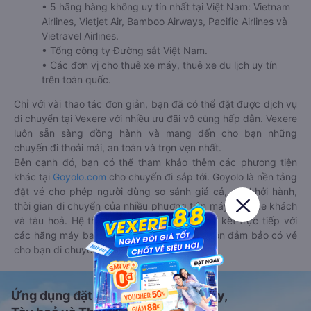
• 5 hãng hàng không uy tín nhất tại Việt Nam: Vietnam
Airlines, Vietjet Air, Bamboo Airways, Pacific Airlines và
Vietravel Airlines.
• Tổng công ty Đường sắt Việt Nam.
• Các đơn vị cho thuê xe máy, thuê xe du lịch uy tín
trên toàn quốc.
Chỉ với vài thao tác đơn giản, bạn đã có thể đặt được dịch vụ
di chuyển tại Vexere với nhiều ưu đãi vô cùng hấp dẫn. Vexere
luôn sẵn sàng đồng hành và mang đến cho bạn những
chuyến đi thoải mái, an toàn và trọn vẹn nhất.
Bên cạnh đó, bạn có thể tham khảo thêm các phương tiện
khác tại
Goyolo.com
cho chuyến đi sắp tới. Goyolo là nền tảng
đặt vé cho phép người dùng so sánh giá cả, giờ khởi hành,
thời gian di chuyển của nhiều phương tiện máy bay, xe khách
và tàu hoả. Hệ thống của Goyolo được liên kết trực tiếp với
các hãng máy bay, xe khách và tàu hoả, luôn đảm bảo có vé
cho bạn di chuyển.
Ứng dụng đặt vé Xe khách, Máy bay,