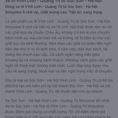
xe đi Vĩnh Linh - Quảng Trị từ Sóc Sơn - Hà Nội:
Dòng xe đi Vĩnh Linh - Quảng Trị từ Sóc Sơn - Hà Nội
limousine 9 chỗ vip, chất lượng cao: Tiện lợi, sang trọng
Là sản phẩm xe đi Vĩnh Linh - Quảng Trị từ Sóc Sơn - Hà Nội
limousine 9 chỗ cải tiến từ xe 16 chỗ. Nội thất được làm lại với
các ghế bọc da chuẩn Châu Âu, không chỉ êm ái cho chuyến
hành trình xa, mà còn mát mẻ và không hề bị hầm bí như các
ghế bọc da bình thường. Kèm theo các ghế có nhiều tiện nghi
hiện đại như ti-vi, tủ lạnh mini, ổ cắm usb, đèn đọc sách, hệ
thống âm thanh cao cấp. Có vách ngăn riêng biệt giữa
khoang lái và khoang hành khách. Khoảng cách giữa các ghế
ngồi rất thoải mái, không nhồi nhét. Luôn đáp ứng được nhu
cầu về sang trọng, thoải mái và tiện nghi trong việc di chuyển.
Đây là loại xe Sóc Sơn - Hà Nội Vĩnh Linh - Quảng Trị có hỗ trợ
đón/trả tận nơi miễn phí tại nội thành Sóc Sơn - Hà Nội và nội
thành Vĩnh Linh - Quảng Trị, rất thuận tiện cho du khách.
Xe Sóc Sơn - Hà Nội Vĩnh Linh - Quảng Trị limousine tốt nhất:
Xe từ Sóc Sơn - Hà Nội đi Vĩnh Linh - Quảng Trị limousine
được đánh giá chung có chất lượng Tốt với điểm đánh giá
trung bình từ 4.2/5 dựa trên 126 phản hồi của hành khách Xe