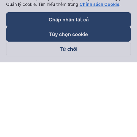
Quản lý cookie. Tìm hiểu thêm trong
Chính sách Cookie
.
Chấp nhận tất cả
Tùy chọn cookie
Từ chối
Theo dõi chúng tôi trên
Facebook
Tiktok
Youtube
Công ty TNHH Thương Mại Dịch Vụ Vexere
Địa chỉ đăng ký kinh doanh: 8C Chữ Đồng Tử, Phường Tân
Sơn Nhất, TP. Hồ Chí Minh, Việt Nam
Địa chỉ
:
Lầu 2, toà nhà H3 Circo Hoàng Diệu, 384 Hoàng Diệu,
Phường Khánh Hội, TP Hồ Chí Minh, Việt Nam
Tầng 3, toà nhà 101 Láng Hạ, 101 Láng Hạ, Phường Láng, TP.
Hà Nội, Việt Nam
Giấy chứng nhận ĐKKD số 0315133726 do Sở KH và ĐT TP.