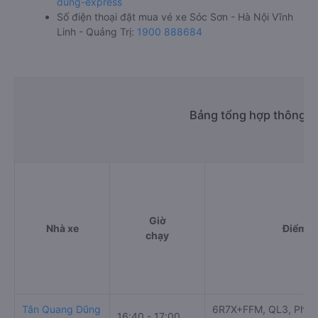
dung-express
Số điện thoại đặt mua vé xe Sóc Sơn - Hà Nội Vĩnh
Linh - Quảng Trị:
1900 888684
Bảng tổng hợp thông ti
Giờ
Nhà xe
Điểm đ
chạy
Tân Quang Dũng
6R7X+FFM, QL3, Phủ L
16:40 - 17:00