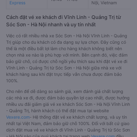
Express
Nội, Vietnam
Cách đặt vé xe khách đi Vĩnh Linh - Quảng Trị từ
Sóc Sơn - Hà Nội nhanh và uy tín nhất
Việc có rất nhiều nhà xe Sóc Sơn - Hà Nội Vĩnh Linh - Quảng
Trị giúp cho du khách có đa dạng sự lựa chọn. Đây cũng có
thể là một điều bất lợi làm cho hàng khách không biết nên
chọn nhà xe nào là phù hợp với mình. Bên cạnh đó, việc đảm
bảo giữ chỗ, có được chỗ ngồi yêu thích sau khi đặt vé xe đi
Vĩnh Linh - Quảng Trị từ Sóc Sơn - Hà Nội giữa nhà xe với
khách hàng sau khi đặt trực tiếp vẫn chưa được đảm bảo
100%.
Cho nên để dễ dàng so sánh giá, xem đánh giá chất lượng
các nhà xe đi, được đảm bảo quyền lợi cao nhất, được hưởng
nhiều ưu đãi giảm giá vé xe khách Sóc Sơn - Hà Nội Vĩnh Linh
- Quảng Trị, hành khách có thể đặt mua tại website
Vexere.com
- Hệ thống đặt vé xe khách chất lượng, và uy tín
nhất tại Việt Nam, đảm bảo giữ chỗ 100%. Đối với bất cứ giao
dịch đặt mua vé xe khách đi Vĩnh Linh - Quảng Trị từ Sóc Sơn
- Hà Nội nào của quý khách tại trang web
Vexere.com
đều