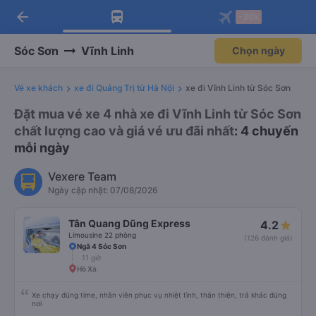
arrow_back
Tải app Vexere ngay!
Tải app Vexere
-30k
Mở app
Mở app
Nhận ưu đãi thành viên độc
-30k/ghế khi đặt vé máy bay qua
quyền
app
Sóc Sơn
Vĩnh Linh
Chọn ngày
Vé xe khách
xe đi Quảng Trị từ Hà Nội
xe đi Vĩnh Linh từ Sóc Sơn
Đặt mua vé xe 4 nhà xe đi Vĩnh Linh từ Sóc Sơn
chất lượng cao và giá vé ưu đãi nhất
: 4 chuyến
mỗi ngày
Vexere Team
Ngày cập nhật: 07/08/2026
Tân Quang Dũng Express
4.2
Limousine 22 phòng
(126 đánh giá)
Ngã 4 Sóc Sơn
11 giờ
Hồ Xá
Xe chạy đúng time, nhân viên phục vụ nhiệt tình, thân thiện, trả khác đúng
nơi