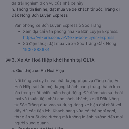
đã trải nghiệm dịch vụ của nhà xe này.
h. Thông tin liên hệ, đặt mua vé xe khách từ Sóc Trăng đi
Đắk Nông Bốn Luyện Express
Văn phòng xe Bốn Luyện Express ở Sóc Trăng:
Xem địa chỉ văn phòng nhà xe Bốn Luyện Express:
https://vexere.com/vi-VN/xe-bon-luyen-express
Số điện thoại đặt mua vé xe Sóc Trăng Đắk Nông:
1900 888684
🚌 3. Xe An Hoà Hiệp khởi hành tại QL1A
a. Giới thiệu xe An Hoà Hiệp
Nổi tiếng với uy tín và chất lượng phục vụ đẳng cấp, An
Hoà Hiệp sở hữu một lượng khách hàng trung thành khá
lớn trong suốt nhiều năm hoạt động. Để đảm bảo sự thoải
mái và thuận tiện nhất cho hành khách, xe đi Đắk Nông
từ Sóc Trăng đưa vào sử dụng dòng xe hiện đại nhất với
đầy đủ các tiện ích. Khách hàng vừa có thể nghỉ ngơi,
thư giãn suốt dọc đường mà không lo ảnh hưởng đến mọi
người xung quanh.
b. Hình ảnh xe An Hoà Hiệp