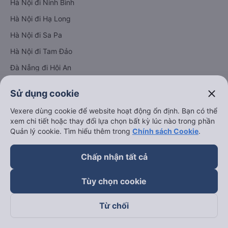
Hà Nội đi Ninh Bình
Hà Nội đi Hạ Long
Hà Nội đi Sa Pa
Hà Nội đi Tam Đảo
Đà Nẵng đi Hội An
Đà Nẵng đi Huế
close
Sử dụng cookie
Hải Phòng đi Hà Nội
Xem tất cả tuyến đường
Vexere dùng cookie để website hoạt động ổn định. Bạn có thể
xem chi tiết hoặc thay đổi lựa chọn bất kỳ lúc nào trong phần
Quản lý cookie. Tìm hiểu thêm trong
Chính sách Cookie
.
Chấp nhận tất cả
Tùy chọn cookie
keyboard_arrow_down
Về chúng tôi
Từ chối
keyboard_arrow_down
Hỗ trợ