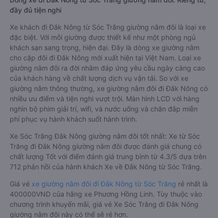
đầy đủ tiện nghi
Xe khách đi Đắk Nông từ Sóc Trăng giường nằm đôi là loại xe
đặc biệt. Với mỗi giường được thiết kế như một phòng ngủ
khách sạn sang trọng, hiện đại. Đây là dòng xe giường nằm
cho cặp đôi đi Đắk Nông mới xuất hiện tại Việt Nam. Loại xe
giường nằm đôi ra đời nhằm đáp ứng yêu cầu ngày càng cao
của khách hàng về chất lượng dịch vụ vận tải. So với xe
giường nằm thông thường, xe giường nằm đôi đi Đắk Nông có
nhiều ưu điểm và tiện nghi vượt trội. Màn hình LCD với hàng
nghìn bộ phim giải trí, wifi, và nước uống và chăn đắp miễn
phí phục vụ hành khách suốt hành trình.
Xe Sóc Trăng Đắk Nông giường nằm đôi tốt nhất: Xe từ Sóc
Trăng đi Đắk Nông giường nằm đôi được đánh giá chung có
chất lượng Tốt với điểm đánh giá trung bình từ 4.3/5 dựa trên
712 phản hồi của hành khách Xe về Đắk Nông từ Sóc Trăng.
Giá vé
xe giường nằm đôi đi Đắk Nông từ Sóc Trăng
rẻ nhất là
400000VND của hãng xe Phương Hồng Linh. Tùy thuộc vào
chương trình khuyến mãi, giá vé Xe Sóc Trăng đi Đắk Nông
giường nằm đôi này có thể sẽ rẻ hơn.