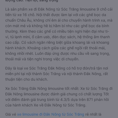
Là sản phẩm xe đi Đắk Nông từ Sóc Trăng limousine 9 chỗ cải
tiến từ xe 16 chỗ. Nội thất được làm lại với các ghế bọc da
chuẩn Châu Âu, không chỉ êm ái cho chuyến hành trình xa, mà
còn mát mẻ và không hề bị hầm bí như các ghế bọc da bình
thường. Kèm theo các ghế có nhiều tiện nghi hiện đại như ti-
vi, tủ lạnh mini, ổ cắm usb, đèn đọc sách, hệ thống âm thanh
cao cấp. Có vách ngăn riêng biệt giữa khoang lái và khoang
hành khách. Khoảng cách giữa các ghế ngồi rất thoải mái,
không nhồi nhét. Luôn đáp ứng được nhu cầu về sang trọng,
thoải mái và tiện nghi trong việc di chuyển.
Đây là loại xe Sóc Trăng Đắk Nông có hỗ trợ đón/trả tận nơi
miễn phí tại nội thành Sóc Trăng và nội thành Đắk Nông, rất
thuận tiện cho du khách.
Xe Sóc Trăng Đắk Nông limousine tốt nhất: Xe từ Sóc Trăng đi
Đắk Nông limousine được đánh giá chung có chất lượng Tốt
với điểm đánh giá trung bình từ 4.3/5 dựa trên 871 phản hồi
của hành khách Xe về Đắk Nông từ Sóc Trăng.
Giá vé
xe limousine đi Đắk Nông từ Sóc Trăng
rẻ nhất là