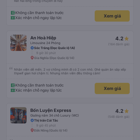
Rất hài lòng trong chuyến đi này
Không cần thanh toán trước
Xem giá
Xác nhận chỗ ngay lập tức
An Hoà Hiệp
4.2
Limousine 24 Phòng
(164 đánh giá)
Sóc Trăng (Dọc Quốc lộ 1A)
9 giờ 30 phút
Gia Nghĩa (Dọc Quốc lộ 14)
Nhân viên dễ mến. 2 vợ chồng mình đi có 2 con nhỏ. Ghé quán ăn sắp xếp
thpwif gian hơi chậm tí. Nhưng nhân viên đều thông cảm!
Không cần thanh toán trước
Xem giá
Xác nhận chỗ ngay lập tức
Bốn Luyện Express
4.2
Giường nằm 34 chỗ Luxury (WC)
(548 đánh giá)
Thị trấn Cái Tắc
9 giờ 45 phút
Đắk Nông (Quốc lộ 14)