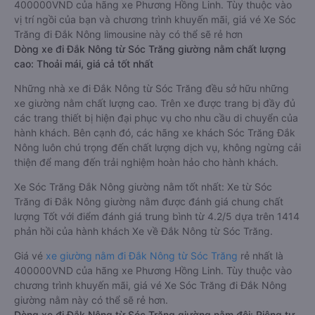
400000VND của hãng xe Phương Hồng Linh. Tùy thuộc vào
vị trí ngồi của bạn và chương trình khuyến mãi, giá vé Xe Sóc
Trăng đi Đắk Nông limousine này có thể sẽ rẻ hơn
Dòng xe đi Đắk Nông từ Sóc Trăng giường nằm chất lượng
cao: Thoải mái, giá cả tốt nhất
Những nhà xe đi Đắk Nông từ Sóc Trăng đều sở hữu những
xe giường nằm chất lượng cao. Trên xe được trang bị đầy đủ
các trang thiết bị hiện đại phục vụ cho nhu cầu di chuyển của
hành khách. Bên cạnh đó, các hãng xe khách Sóc Trăng Đắk
Nông luôn chú trọng đến chất lượng dịch vụ, không ngừng cải
thiện để mang đến trải nghiệm hoàn hảo cho hành khách.
Xe Sóc Trăng Đắk Nông giường nằm tốt nhất: Xe từ Sóc
Trăng đi Đắk Nông giường nằm được đánh giá chung chất
lượng Tốt với điểm đánh giá trung bình từ 4.2/5 dựa trên 1414
phản hồi của hành khách Xe về Đắk Nông từ Sóc Trăng.
Giá vé
xe giường nằm đi Đắk Nông từ Sóc Trăng
rẻ nhất là
400000VND của hãng xe Phương Hồng Linh. Tùy thuộc vào
chương trình khuyến mãi, giá vé Xe Sóc Trăng đi Đắk Nông
giường nằm này có thể sẽ rẻ hơn.
Dòng xe đi Đắk Nông từ Sóc Trăng giường nằm đôi: Riêng tư,