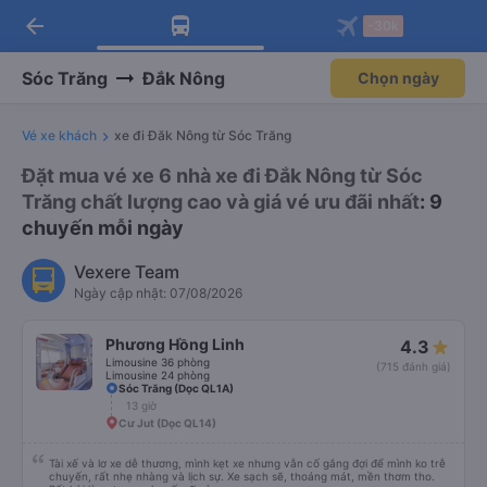
arrow_back
Tải app Vexere ngay!
Tải app Vexere
-30k
Mở app
Mở app
Nhận ưu đãi thành viên độc
-30k/ghế khi đặt vé máy bay qua
quyền
app
Sóc Trăng
Đắk Nông
Chọn ngày
Vé xe khách
xe đi Đăk Nông từ Sóc Trăng
Đặt mua vé xe 6 nhà xe đi Đắk Nông từ Sóc
Trăng chất lượng cao và giá vé ưu đãi nhất
: 9
chuyến mỗi ngày
Vexere Team
Ngày cập nhật: 07/08/2026
Phương Hồng Linh
4.3
Limousine 36 phòng
(715 đánh giá)
Limousine 24 phòng
Sóc Trăng (Dọc QL1A)
13 giờ
Cư Jut (Dọc QL14)
Tài xế và lơ xe dễ thương, mình kẹt xe nhưng vẫn cố gắng đợi để mình ko trễ
chuyến, rất nhẹ nhàng và lịch sự. Xe sạch sẽ, thoáng mát, mền thơm tho.