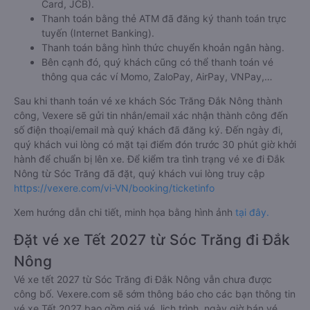
Card, JCB).
Thanh toán bằng thẻ ATM đã đăng ký thanh toán trực
tuyến (Internet Banking).
Thanh toán bằng hình thức chuyển khoản ngân hàng.
Bên cạnh đó, quý khách cũng có thể thanh toán vé
thông qua các ví Momo, ZaloPay, AirPay, VNPay,…
Sau khi thanh toán vé xe khách Sóc Trăng Đắk Nông thành
công, Vexere sẽ gửi tin nhắn/email xác nhận thành công đến
số điện thoại/email mà quý khách đã đăng ký. Đến ngày đi,
quý khách vui lòng có mặt tại điểm đón trước 30 phút giờ khởi
hành để chuẩn bị lên xe. Để kiểm tra tình trạng vé xe đi Đắk
Nông từ Sóc Trăng đã đặt, quý khách vui lòng truy cập
https://vexere.com/vi-VN/booking/ticketinfo
Xem hướng dẫn chi tiết, minh họa bằng hình ảnh
tại đây.
Đặt vé xe Tết 2027 từ Sóc Trăng đi Đắk
Nông
Vé xe tết 2027 từ Sóc Trăng đi Đắk Nông vẫn chưa được
công bố. Vexere.com sẽ sớm thông báo cho các bạn thông tin
vé xe Tết 2027 bao gồm giá vé, lịch trình, ngày giờ bán vé