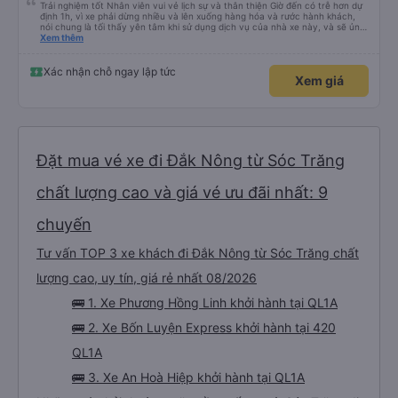
Trải nghiệm tốt Nhân viên vui vẻ lịch sự và thân thiện Giờ đến có trễ hơn dự
định 1h, vì xe phải dừng nhiều và lên xuống hàng hóa và rước hành khách,
nói chung là tối thấy yên tâm khi sử dụng dịch vụ của nhà xe này, và sẽ ủng
hộ và giới thiệu cho người thân sử dụng dịch vụ của nhà xe này
Xem thêm
Xác nhận chỗ ngay lập tức
Xem giá
Đặt mua vé xe đi Đắk Nông từ Sóc Trăng
chất lượng cao và giá vé ưu đãi nhất: 9
chuyến
Tư vấn TOP 3 xe khách đi Đắk Nông từ Sóc Trăng chất
lượng cao, uy tín, giá rẻ nhất 08/2026
🚌 1. Xe Phương Hồng Linh khởi hành tại QL1A
🚌 2. Xe Bốn Luyện Express khởi hành tại 420
QL1A
🚌 3. Xe An Hoà Hiệp khởi hành tại QL1A