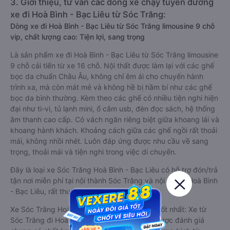
3. Giới thiệu, tư vấn các dòng xe chạy tuyến đường
xe đi Hoà Bình - Bạc Liêu từ Sóc Trăng:
Dòng xe đi Hoà Bình - Bạc Liêu từ Sóc Trăng limousine 9 chỗ
vip, chất lượng cao: Tiện lợi, sang trọng
Là sản phẩm xe đi Hoà Bình - Bạc Liêu từ Sóc Trăng limousine
9 chỗ cải tiến từ xe 16 chỗ. Nội thất được làm lại với các ghế
bọc da chuẩn Châu Âu, không chỉ êm ái cho chuyến hành
trình xa, mà còn mát mẻ và không hề bị hầm bí như các ghế
bọc da bình thường. Kèm theo các ghế có nhiều tiện nghi hiện
đại như ti-vi, tủ lạnh mini, ổ cắm usb, đèn đọc sách, hệ thống
âm thanh cao cấp. Có vách ngăn riêng biệt giữa khoang lái và
khoang hành khách. Khoảng cách giữa các ghế ngồi rất thoải
mái, không nhồi nhét. Luôn đáp ứng được nhu cầu về sang
trọng, thoải mái và tiện nghi trong việc di chuyển.
Đây là loại xe Sóc Trăng Hoà Bình - Bạc Liêu có hỗ trợ đón/trả
tận nơi miễn phí tại nội thành Sóc Trăng và nội thành Hoà Bình
- Bạc Liêu, rất thuận tiện cho du khách.
Xe Sóc Trăng Hoà Bình - Bạc Liêu limousine tốt nhất: Xe từ
Sóc Trăng đi Hoà Bình - Bạc Liêu limousine được đánh giá