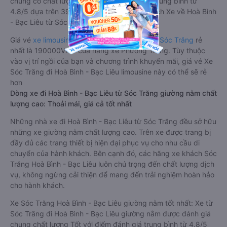
chung có chất lượng Tốt với điểm đánh giá trung bình từ
4.8/5 dựa trên 3963 phản hồi của hành khách Xe về Hoà Bình
- Bạc Liêu từ Sóc Trăng.
Giá vé
xe limousine đi Hoà Bình - Bạc Liêu từ Sóc Trăng
rẻ
nhất là 190000VND của hãng xe Phương Trang. Tùy thuộc
vào vị trí ngồi của bạn và chương trình khuyến mãi, giá vé Xe
Sóc Trăng đi Hoà Bình - Bạc Liêu limousine này có thể sẽ rẻ
hơn
Dòng xe đi Hoà Bình - Bạc Liêu từ Sóc Trăng giường nằm chất
lượng cao: Thoải mái, giá cả tốt nhất
Những nhà xe đi Hoà Bình - Bạc Liêu từ Sóc Trăng đều sở hữu
những xe giường nằm chất lượng cao. Trên xe được trang bị
đầy đủ các trang thiết bị hiện đại phục vụ cho nhu cầu di
chuyển của hành khách. Bên cạnh đó, các hãng xe khách Sóc
Trăng Hoà Bình - Bạc Liêu luôn chú trọng đến chất lượng dịch
vụ, không ngừng cải thiện để mang đến trải nghiệm hoàn hảo
cho hành khách.
Xe Sóc Trăng Hoà Bình - Bạc Liêu giường nằm tốt nhất: Xe từ
Sóc Trăng đi Hoà Bình - Bạc Liêu giường nằm được đánh giá
chung chất lượng Tốt với điểm đánh giá trung bình từ 4.8/5