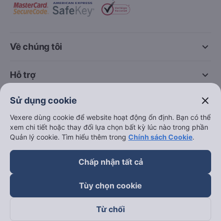
keyboard_arrow_down
Về chúng tôi
keyboard_arrow_down
Hỗ trợ
close
Sử dụng cookie
keyboard_arrow_down
Trở thành đối tác
Vexere dùng cookie để website hoạt động ổn định. Bạn có thể
xem chi tiết hoặc thay đổi lựa chọn bất kỳ lúc nào trong phần
Đối tác thanh toán
Quản lý cookie. Tìm hiểu thêm trong
Chính sách Cookie
.
Chấp nhận tất cả
Tùy chọn cookie
Từ chối