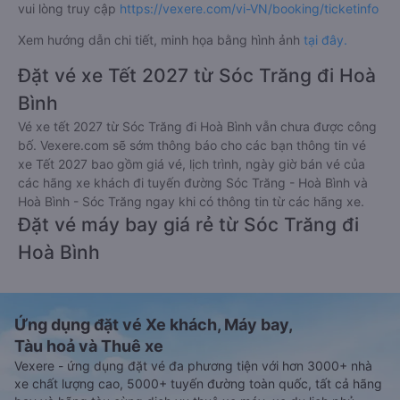
vui lòng truy cập
https://vexere.com/vi-VN/booking/ticketinfo
Xem hướng dẫn chi tiết, minh họa bằng hình ảnh
tại đây.
Đặt vé xe Tết 2027 từ Sóc Trăng đi Hoà
Bình
Vé xe tết 2027 từ Sóc Trăng đi Hoà Bình vẫn chưa được công
bố. Vexere.com sẽ sớm thông báo cho các bạn thông tin vé
xe Tết 2027 bao gồm giá vé, lịch trình, ngày giờ bán vé của
các hãng xe khách đi tuyến đường Sóc Trăng - Hoà Bình và
Hoà Bình - Sóc Trăng ngay khi có thông tin từ các hãng xe.
Đặt vé máy bay giá rẻ từ Sóc Trăng đi
Hoà Bình
Ứng dụng đặt vé Xe khách, Máy bay,
Tàu hoả và Thuê xe
Vexere - ứng dụng đặt vé đa phương tiện với hơn 3000+ nhà
xe chất lượng cao, 5000+ tuyến đường toàn quốc, tất cả hãng