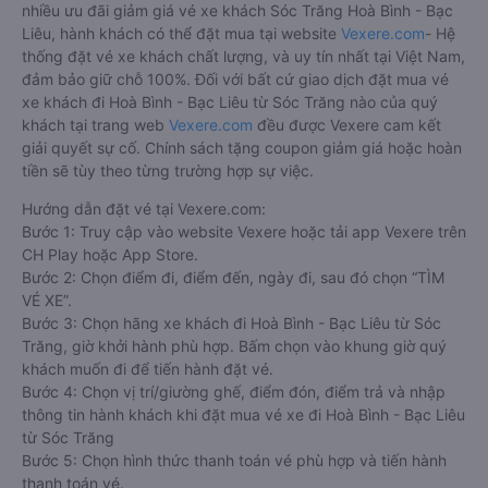
nhiều ưu đãi giảm giá vé xe khách Sóc Trăng Hoà Bình - Bạc
Liêu, hành khách có thể đặt mua tại website
Vexere.com
- Hệ
thống đặt vé xe khách chất lượng, và uy tín nhất tại Việt Nam,
đảm bảo giữ chỗ 100%. Đối với bất cứ giao dịch đặt mua vé
xe khách đi Hoà Bình - Bạc Liêu từ Sóc Trăng nào của quý
khách tại trang web
Vexere.com
đều được Vexere cam kết
giải quyết sự cố. Chính sách tặng coupon giảm giá hoặc hoàn
tiền sẽ tùy theo từng trường hợp sự việc.
Hướng dẫn đặt vé tại Vexere.com:
Bước 1: Truy cập vào website Vexere hoặc tải app Vexere trên
CH Play hoặc App Store.
Bước 2: Chọn điểm đi, điểm đến, ngày đi, sau đó chọn “TÌM
VÉ XE”.
Bước 3: Chọn hãng xe khách đi Hoà Bình - Bạc Liêu từ Sóc
Trăng, giờ khởi hành phù hợp. Bấm chọn vào khung giờ quý
khách muốn đi để tiến hành đặt vé.
Bước 4: Chọn vị trí/giường ghế, điểm đón, điểm trả và nhập
thông tin hành khách khi đặt mua vé xe đi Hoà Bình - Bạc Liêu
từ Sóc Trăng
Bước 5: Chọn hình thức thanh toán vé phù hợp và tiến hành
thanh toán vé.