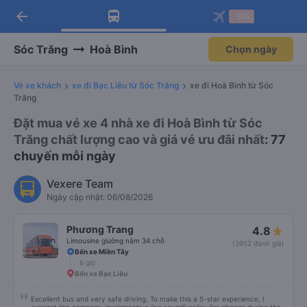
arrow_back
Tải app Vexere ngay!
Tải app Vexere
-30k
Mở app
Mở app
Nhận ưu đãi thành viên độc
-30k/ghế khi đặt vé máy bay qua
quyền
app
Sóc Trăng
Hoà Bình
Chọn ngày
Vé xe khách
xe đi Bạc Liêu từ Sóc Trăng
xe đi Hoà Bình từ Sóc
Trăng
Đặt mua vé xe 4 nhà xe đi Hoà Bình từ Sóc
Trăng chất lượng cao và giá vé ưu đãi nhất
: 77
chuyến mỗi ngày
Vexere Team
Ngày cập nhật: 06/08/2026
Phương Trang
4.8
Limousine giường nằm 34 chỗ
(3952 đánh giá)
Bến xe Miền Tây
6 giờ
Bến xe Bạc Liêu
Excellent bus and very safe driving. To make this a 5-star experience, I