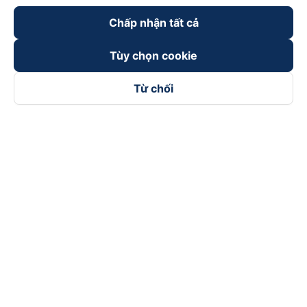
Chấp nhận tất cả
Tùy chọn cookie
Từ chối
Theo dõi chúng tôi trên
Facebook
Tiktok
Youtube
Công ty TNHH Thương Mại Dịch Vụ Vexere
Địa chỉ đăng ký kinh doanh: 8C Chữ Đồng Tử, Phường Tân
Sơn Nhất, TP. Hồ Chí Minh, Việt Nam
Địa chỉ
:
Lầu 2, toà nhà H3 Circo Hoàng Diệu, 384 Hoàng Diệu,
Phường Khánh Hội, TP Hồ Chí Minh, Việt Nam
Tầng 3, toà nhà 101 Láng Hạ, 101 Láng Hạ, Phường Láng, TP.
Hà Nội, Việt Nam
Giấy chứng nhận ĐKKD số 0315133726 do Sở KH và ĐT TP.
Hồ Chí Minh cấp lần đầu ngày 27/6/2018