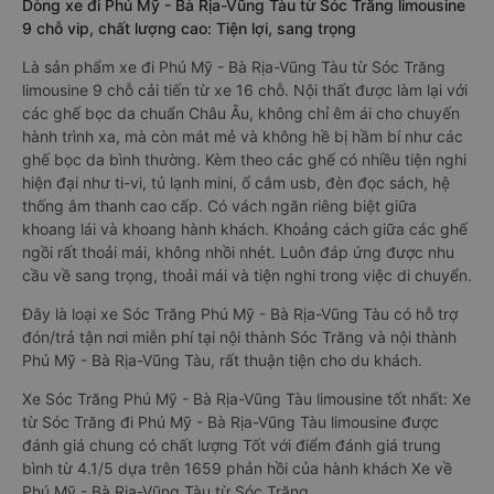
Dòng xe đi Phú Mỹ - Bà Rịa-Vũng Tàu từ Sóc Trăng limousine
9 chỗ vip, chất lượng cao: Tiện lợi, sang trọng
Là sản phẩm xe đi Phú Mỹ - Bà Rịa-Vũng Tàu từ Sóc Trăng
limousine 9 chỗ cải tiến từ xe 16 chỗ. Nội thất được làm lại với
các ghế bọc da chuẩn Châu Âu, không chỉ êm ái cho chuyến
hành trình xa, mà còn mát mẻ và không hề bị hầm bí như các
ghế bọc da bình thường. Kèm theo các ghế có nhiều tiện nghi
hiện đại như ti-vi, tủ lạnh mini, ổ cắm usb, đèn đọc sách, hệ
thống âm thanh cao cấp. Có vách ngăn riêng biệt giữa
khoang lái và khoang hành khách. Khoảng cách giữa các ghế
ngồi rất thoải mái, không nhồi nhét. Luôn đáp ứng được nhu
cầu về sang trọng, thoải mái và tiện nghi trong việc di chuyển.
Đây là loại xe Sóc Trăng Phú Mỹ - Bà Rịa-Vũng Tàu có hỗ trợ
đón/trả tận nơi miễn phí tại nội thành Sóc Trăng và nội thành
Phú Mỹ - Bà Rịa-Vũng Tàu, rất thuận tiện cho du khách.
Xe Sóc Trăng Phú Mỹ - Bà Rịa-Vũng Tàu limousine tốt nhất: Xe
từ Sóc Trăng đi Phú Mỹ - Bà Rịa-Vũng Tàu limousine được
đánh giá chung có chất lượng Tốt với điểm đánh giá trung
bình từ 4.1/5 dựa trên 1659 phản hồi của hành khách Xe về
Phú Mỹ - Bà Rịa-Vũng Tàu từ Sóc Trăng.