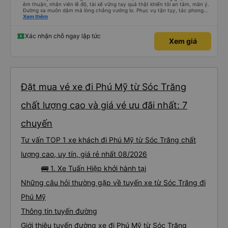
êm thuận, nhân viên lễ độ, tài xế vững tay quả thật khiến tôi an tâm, mãn ý.
Đường xa muôn dặm mà lòng chẳng vướng lo. Phục vụ tận tụy, tác phong
nghiêm cẩn, hiếm thấy giữa thời buổi kim tiền vội vã. Xã hội loạn đạo. Xin gửi
Xem thêm
lời tán dương chân thành, kính chúc nhà xe ngày một hưng thịnh, vạn lộ bình
an.”
Xác nhận chỗ ngay lập tức
Xem giá
Đặt mua vé xe đi Phú Mỹ từ Sóc Trăng
chất lượng cao và giá vé ưu đãi nhất: 7
chuyến
Tư vấn TOP 1 xe khách đi Phú Mỹ từ Sóc Trăng chất
lượng cao, uy tín, giá rẻ nhất 08/2026
🚌 1. Xe Tuấn Hiệp khởi hành tại
Những câu hỏi thường gặp về tuyến xe từ Sóc Trăng đi
Phú Mỹ
Thông tin tuyến đường
Giới thiệu tuyến đường xe đi Phú Mỹ từ Sóc Trăng