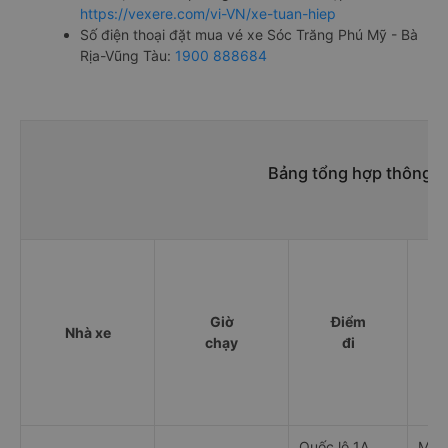
https://vexere.com/vi-VN/xe-tuan-hiep
Số điện thoại đặt mua vé xe Sóc Trăng Phú Mỹ - Bà
Rịa-Vũng Tàu:
1900 888684
Bảng tổng hợp thông ti
Giờ
Điểm
Nhà xe
chạy
đi
Quốc lộ 1A,
Mỹ X