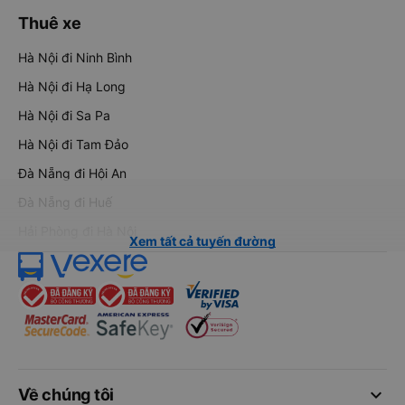
Thuê xe
Hà Nội đi Ninh Bình
Hà Nội đi Hạ Long
Hà Nội đi Sa Pa
Hà Nội đi Tam Đảo
Đà Nẵng đi Hội An
Đà Nẵng đi Huế
Hải Phòng đi Hà Nội
Xem tất cả tuyến đường
keyboard_arrow_down
Về chúng tôi