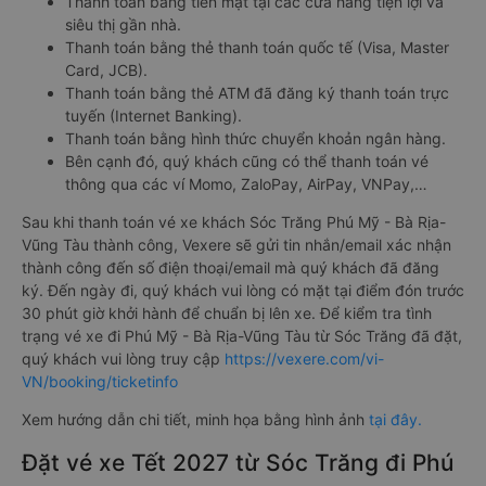
Thanh toán bằng tiền mặt tại các cửa hàng tiện lợi và
siêu thị gần nhà.
Thanh toán bằng thẻ thanh toán quốc tế (Visa, Master
Card, JCB).
Thanh toán bằng thẻ ATM đã đăng ký thanh toán trực
tuyến (Internet Banking).
Thanh toán bằng hình thức chuyển khoản ngân hàng.
Bên cạnh đó, quý khách cũng có thể thanh toán vé
thông qua các ví Momo, ZaloPay, AirPay, VNPay,…
Sau khi thanh toán vé xe khách Sóc Trăng Phú Mỹ - Bà Rịa-
Vũng Tàu thành công, Vexere sẽ gửi tin nhắn/email xác nhận
thành công đến số điện thoại/email mà quý khách đã đăng
ký. Đến ngày đi, quý khách vui lòng có mặt tại điểm đón trước
30 phút giờ khởi hành để chuẩn bị lên xe. Để kiểm tra tình
trạng vé xe đi Phú Mỹ - Bà Rịa-Vũng Tàu từ Sóc Trăng đã đặt,
quý khách vui lòng truy cập
https://vexere.com/vi-
VN/booking/ticketinfo
Xem hướng dẫn chi tiết, minh họa bằng hình ảnh
tại đây.
Đặt vé xe Tết 2027 từ Sóc Trăng đi Phú