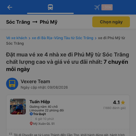
arrow_back
Tải app Vexere ngay!
Tải app Vexere
-30k
Mở app
Mở app
Nhận ưu đãi thành viên độc
-30k/ghế khi đặt vé máy bay qua
quyền
app
Sóc Trăng
Phú Mỹ
Chọn ngày
Vé xe khách
xe đi Bà Rịa-Vũng Tàu từ Sóc Trăng
xe đi Phú Mỹ từ
Sóc Trăng
Đặt mua vé xe 4 nhà xe đi Phú Mỹ từ Sóc Trăng
chất lượng cao và giá vé ưu đãi nhất
: 7 chuyến
mỗi ngày
Vexere Team
Ngày cập nhật: 09/08/2026
Tuấn Hiệp
4.1
Giường nằm 40 chỗ
(1660 đánh giá)
Limousine 22 phòng đôi
Trà Quýt
6 giờ 10 phút
Mỹ Xuân QL 51
Tôi đi Chuyến xe từ Long Thành đến Cần Thơ, khởi hành đúng giờ, hành trình