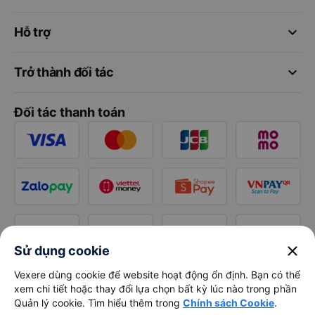
keyboard_arrow_down
Hỗ trợ
keyboard_arrow_down
Trở thành đối tác
Đối tác thanh toán
close
Sử dụng cookie
Vexere dùng cookie để website hoạt động ổn định. Bạn có thể
xem chi tiết hoặc thay đổi lựa chọn bất kỳ lúc nào trong phần
Quản lý cookie. Tìm hiểu thêm trong
Chính sách Cookie
.