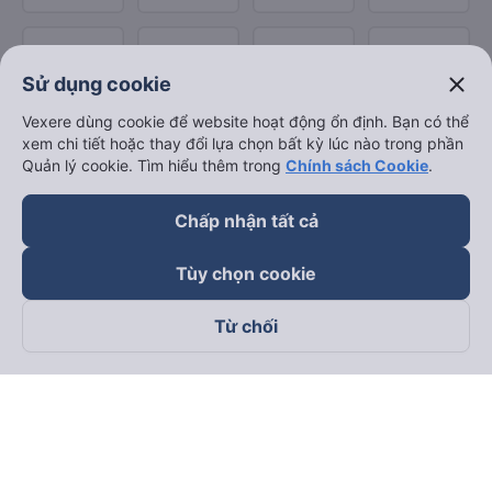
close
Sử dụng cookie
Vexere dùng cookie để website hoạt động ổn định. Bạn có thể
xem chi tiết hoặc thay đổi lựa chọn bất kỳ lúc nào trong phần
Quản lý cookie. Tìm hiểu thêm trong
Chính sách Cookie
.
Chấp nhận tất cả
Tùy chọn cookie
Từ chối
Theo dõi chúng tôi trên
Facebook
Tiktok
Youtube
Công ty TNHH Thương Mại Dịch Vụ Vexere