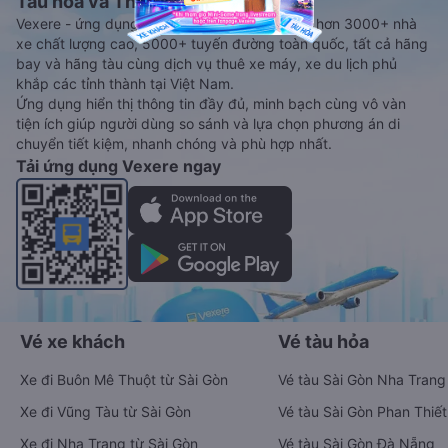
Tàu hoả và Thuê xe
Vexere - ứng dụng đặt vé đa phương tiện với hơn 3000+ nhà
xe chất lượng cao, 5000+ tuyến đường toàn quốc, tất cả hãng
bay và hãng tàu cùng dịch vụ thuê xe máy, xe du lịch phủ
khắp các tỉnh thành tại Việt Nam.
Ứng dụng hiển thị thông tin đầy đủ, minh bạch cùng vô vàn
tiện ích giúp người dùng so sánh và lựa chọn phương án di
chuyển tiết kiệm, nhanh chóng và phù hợp nhất.
Tải ứng dụng Vexere ngay
Vé xe khách
Vé tàu hỏa
Xe đi Buôn Mê Thuột từ Sài Gòn
Vé tàu Sài Gòn Nha Trang
Xe đi Vũng Tàu từ Sài Gòn
Vé tàu Sài Gòn Phan Thiết
Xe đi Nha Trang từ Sài Gòn
Vé tàu Sài Gòn Đà Nẵng