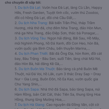
cho chuyến đi sắp tới:
1.
Du lịch Đà Lạt:
Vườn hoa Đà Lạt, làng Cù Lần, Happy
Hills, Fresh Garden, Tuyệt tình cốc, vườn thú Zoodoo,
đồi cỏ hồng Đà Lạt, đồi chè Cầu Đất,...
2.
Du lịch Nha Trang:
Bãi biển Trần Phú, tháp Trầm
Hương, nhà thờ đá, chợ đêm Nha Trang, đảo Hòn Mun,
nhà ga Nha Trang, đảo Điệp Sơn, thác bà Ponagar,...
3.
Du lịch Vũng Tàu:
Ngọn hải đăng, Bãi Sau, Hồ Mây,
mũi Nghinh Phong, hồ Đá Xanh, đồi Con Heo, hòn Bà,
vườn quốc gia Bình Châu, bến thuyền Marina,...
4.
Du lịch Phan Thiết:
Bãi đá Ông Địa, hòn Rơm, đồi cát
bay, Bàu Trắng - Bàu Sen, suối Tiên, làng chài Mũi Né,
đảo Hòn Bà, hải đăng Kê Gà,...
5.
Du lịch Buôn Ma Thuột:
Bảo tàng cà phê Buôn Mê
Thuột, núi Đá Voi, hồ Lắk, cụm 3 thác Dray Sap – Dray
Nur – Gia Long, Buôn Đôn, hồ Ea Kao, vườn quốc gia
Chư Yang Shin,...
6.
Du lịch Sapa:
Nhà thờ đá Sapa, bảo tàng Sapa, núi
Hàm Rồng, bản Cát Cát, thác Tiên Sa, thung lũng Hoa
Hồng, thung lũng Mường Hoa,...
7.
Du lịch Hà Giang:
Cao nguyên đá Đồng Văn, cột cờ