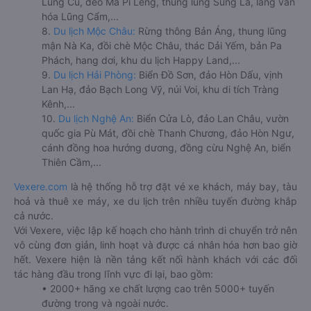
Lũng Cú, đèo Mã Pí Lèng, thung lũng Sủng Là, làng văn
hóa Lũng Cẩm,...
8.
Du lịch Mộc Châu:
Rừng thông Bản Áng, thung lũng
mận Nà Ka, đồi chè Mộc Châu, thác Dải Yếm, bản Pa
Phách, hang dơi, khu du lịch Happy Land,...
9.
Du lịch Hải Phòng:
Biển Đồ Sơn, đảo Hòn Dấu, vịnh
Lan Hạ, đảo Bạch Long Vỹ, núi Voi, khu di tích Tràng
Kênh,...
10.
Du lịch Nghệ An:
Biển Cửa Lò, đảo Lan Châu, vườn
quốc gia Pù Mát, đồi chè Thanh Chương, đảo Hòn Ngư,
cánh đồng hoa hướng dương, đồng cừu Nghệ An, biển
Thiên Cầm,...
Vexere.com
là hệ thống hỗ trợ đặt vé xe khách, máy bay, tàu
hoả và thuê xe máy, xe du lịch trên nhiều tuyến đường khắp
cả nước.
Với Vexere, việc lập kế hoạch cho hành trình di chuyển trở nên
vô cùng đơn giản, linh hoạt và được cá nhân hóa hơn bao giờ
hết. Vexere hiện là nền tảng kết nối hành khách với các đối
tác hàng đầu trong lĩnh vực đi lại, bao gồm:
• 2000+ hãng xe chất lượng cao trên 5000+ tuyến
đường trong và ngoài nước.