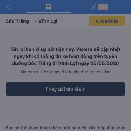
arrow_back
Tải app Vexere ngay!
Tải app Vexere
-30k
Mở app
Mở app
Nhận ưu đãi thành viên độc
-30k/ghế khi đặt vé máy bay qua
quyền
app
Sóc Trăng
Vĩnh Lợi
Chọn ngày
Xin lỗi bạn vì sự bất tiện này. Vexere sẽ cập nhật
ngay khi có thông tin xe hoạt động trên tuyến
đường Sóc Trăng đi Vĩnh Lợi ngày 09/08/2026
Xin bạn vui lòng thay đổi tuyến đường tìm kiếm
Thay đổi tìm kiếm
Bạn có thể tham khảo thêm một số điểm đến hấp dẫn khác