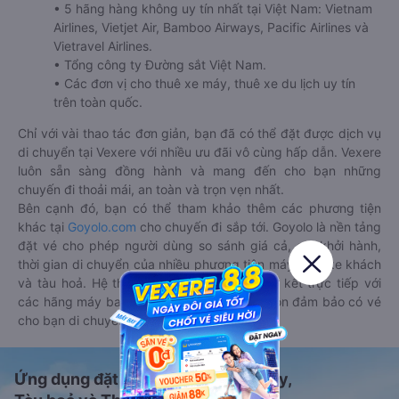
• 5 hãng hàng không uy tín nhất tại Việt Nam: Vietnam
Airlines, Vietjet Air, Bamboo Airways, Pacific Airlines và
Vietravel Airlines.
• Tổng công ty Đường sắt Việt Nam.
• Các đơn vị cho thuê xe máy, thuê xe du lịch uy tín
trên toàn quốc.
Chỉ với vài thao tác đơn giản, bạn đã có thể đặt được dịch vụ
di chuyển tại Vexere với nhiều ưu đãi vô cùng hấp dẫn. Vexere
luôn sẵn sàng đồng hành và mang đến cho bạn những
chuyến đi thoải mái, an toàn và trọn vẹn nhất.
Bên cạnh đó, bạn có thể tham khảo thêm các phương tiện
khác tại
Goyolo.com
cho chuyến đi sắp tới. Goyolo là nền tảng
đặt vé cho phép người dùng so sánh giá cả, giờ khởi hành,
thời gian di chuyển của nhiều phương tiện máy bay, xe khách
và tàu hoả. Hệ thống của Goyolo được liên kết trực tiếp với
các hãng máy bay, xe khách và tàu hoả, luôn đảm bảo có vé
cho bạn di chuyển.
Ứng dụng đặt vé Xe khách, Máy bay,