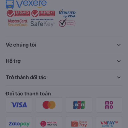
keyboard_arrow_down
Về chúng tôi
keyboard_arrow_down
Hỗ trợ
keyboard_arrow_down
Trở thành đối tác
Đối tác thanh toán