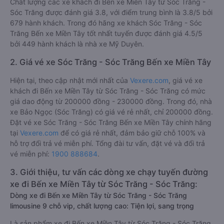
Chất lượng các xe khách đi Bến xe Miền Tây từ Sóc Trăng -
Sóc Trăng được đánh giá 3.8, với điểm trung bình là 3.8/5 bởi
679 hành khách. Trong đó hãng xe khách Sóc Trăng - Sóc
Trăng Bến xe Miền Tây tốt nhất tuyến được đánh giá 4.5/5
bởi 449 hành khách là nhà xe Mỹ Duyên.
2. Giá vé xe Sóc Trăng - Sóc Trăng Bến xe Miền Tây
Hiện tại, theo cập nhật mới nhất của
Vexere.com
, giá vé xe
khách đi Bến xe Miền Tây từ Sóc Trăng - Sóc Trăng có mức
giá dao động từ 200000 đồng - 230000 đồng. Trong đó, nhà
xe Bảo Ngọc (Sóc Trăng) có giá vé rẻ nhất, chỉ 200000 đồng.
Đặt vé xe Sóc Trăng - Sóc Trăng Bến xe Miền Tây chính hãng
tại
Vexere.com
để có giá rẻ nhất, đảm bảo giữ chỗ 100% và
hỗ trợ đổi trả vé miễn phí. Tổng đài tư vấn, đặt vé và đổi trả
vé miễn phí:
1900 888684
.
3. Giới thiệu, tư vấn các dòng xe chạy tuyến đường
xe đi Bến xe Miền Tây từ Sóc Trăng - Sóc Trăng:
Dòng xe đi Bến xe Miền Tây từ Sóc Trăng - Sóc Trăng
limousine 9 chỗ vip, chất lượng cao: Tiện lợi, sang trọng
Là sản phẩm xe đi Bến xe Miền Tây từ Sóc Trăng - Sóc Trăng