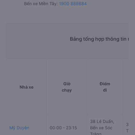
Bến xe Miền Tây:
1900 888684
Bảng tổng hợp thông tin nh
Giờ
Điểm
Nhà xe
chạy
đi
38 Lê Duẩn,
395 
Mỹ Duyên
00:00 - 23:15
Bến xe Sóc
Thàn
Trăng