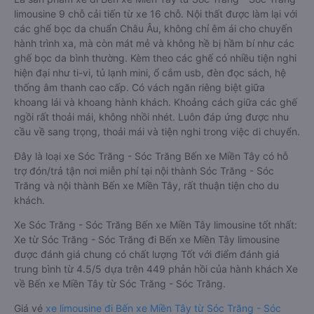
limousine 9 chỗ cải tiến từ xe 16 chỗ. Nội thất được làm lại với
các ghế bọc da chuẩn Châu Âu, không chỉ êm ái cho chuyến
hành trình xa, mà còn mát mẻ và không hề bị hầm bí như các
ghế bọc da bình thường. Kèm theo các ghế có nhiều tiện nghi
hiện đại như ti-vi, tủ lạnh mini, ổ cắm usb, đèn đọc sách, hệ
thống âm thanh cao cấp. Có vách ngăn riêng biệt giữa
khoang lái và khoang hành khách. Khoảng cách giữa các ghế
ngồi rất thoải mái, không nhồi nhét. Luôn đáp ứng được nhu
cầu về sang trọng, thoải mái và tiện nghi trong việc di chuyển.
Đây là loại xe Sóc Trăng - Sóc Trăng Bến xe Miền Tây có hỗ
trợ đón/trả tận nơi miễn phí tại nội thành Sóc Trăng - Sóc
Trăng và nội thành Bến xe Miền Tây, rất thuận tiện cho du
khách.
Xe Sóc Trăng - Sóc Trăng Bến xe Miền Tây limousine tốt nhất:
Xe từ Sóc Trăng - Sóc Trăng đi Bến xe Miền Tây limousine
được đánh giá chung có chất lượng Tốt với điểm đánh giá
trung bình từ 4.5/5 dựa trên 449 phản hồi của hành khách Xe
về Bến xe Miền Tây từ Sóc Trăng - Sóc Trăng.
Giá vé
xe limousine đi Bến xe Miền Tây từ Sóc Trăng - Sóc