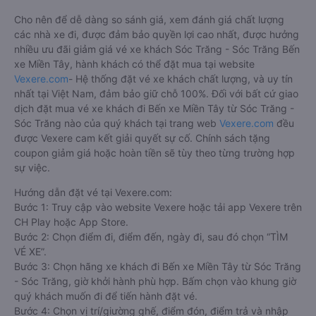
Cho nên để dễ dàng so sánh giá, xem đánh giá chất lượng
các nhà xe đi, được đảm bảo quyền lợi cao nhất, được hưởng
nhiều ưu đãi giảm giá vé xe khách Sóc Trăng - Sóc Trăng Bến
xe Miền Tây, hành khách có thể đặt mua tại website
Vexere.com
- Hệ thống đặt vé xe khách chất lượng, và uy tín
nhất tại Việt Nam, đảm bảo giữ chỗ 100%. Đối với bất cứ giao
dịch đặt mua vé xe khách đi Bến xe Miền Tây từ Sóc Trăng -
Sóc Trăng nào của quý khách tại trang web
Vexere.com
đều
được Vexere cam kết giải quyết sự cố. Chính sách tặng
coupon giảm giá hoặc hoàn tiền sẽ tùy theo từng trường hợp
sự việc.
Hướng dẫn đặt vé tại Vexere.com:
Bước 1: Truy cập vào website Vexere hoặc tải app Vexere trên
CH Play hoặc App Store.
Bước 2: Chọn điểm đi, điểm đến, ngày đi, sau đó chọn “TÌM
VÉ XE”.
Bước 3: Chọn hãng xe khách đi Bến xe Miền Tây từ Sóc Trăng
- Sóc Trăng, giờ khởi hành phù hợp. Bấm chọn vào khung giờ
quý khách muốn đi để tiến hành đặt vé.
Bước 4: Chọn vị trí/giường ghế, điểm đón, điểm trả và nhập