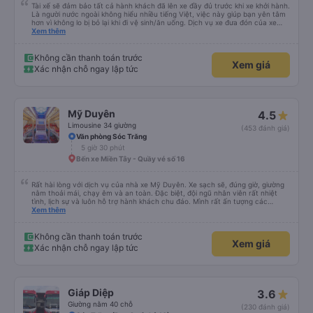
Tài xế sẽ đảm bảo tất cả hành khách đã lên xe đầy đủ trước khi xe khởi hành.
Là người nước ngoài không hiểu nhiều tiếng Việt, việc này giúp bạn yên tâm
hơn vì không lo bị bỏ lại khi đi vệ sinh/ăn uống. Dịch vụ xe đưa đón của xe
buýt Hảo cũng là một điểm cộng, đưa bạn từ bến xe đến chỗ ở MIỄN PHÍ!
Xem thêm
Giúp bạn không phải tỉnh giấc giữa chừng chuyến đi, vẫn còn mơ màng và
loay hoay tìm taxi về khách sạn.
Không cần thanh toán trước
Xem giá
Xác nhận chỗ ngay lập tức
Mỹ Duyên
4.5
Limousine 34 giường
(453 đánh giá)
Văn phòng Sóc Trăng
5 giờ 30 phút
Bến xe Miền Tây - Quầy vé số 16
Rất hài lòng với dịch vụ của nhà xe Mỹ Duyên. Xe sạch sẽ, đúng giờ, giường
nằm thoải mái, chạy êm và an toàn. Đặc biệt, đội ngũ nhân viên rất nhiệt
tình, lịch sự và luôn hỗ trợ hành khách chu đáo. Mình rất ấn tượng các
anh/chị nhân viên trung chuyển ở Mỹ Luông. Mọi người rất thân thiện, đón
Xem thêm
trả đúng nơi, hỗ trợ hành lý tận tình và luôn vui vẻ với khách. Nhân viên tại
nhà xe Mỹ Luông cũng rất nhiệt tình, chu đáo, hướng dẫn rõ ràng và tạo
cảm giác rất yên tâm khi di chuyển. Chắc chắn sẽ tiếp tục lựa chọn nhà xe
Không cần thanh toán trước
Xem giá
Mỹ Duyên trong những chuyến đi sắp tới. Cảm ơn nhà xe và đội ngũ nhân
Xác nhận chỗ ngay lập tức
viên đã mang đến một chuyến đi thật thoải mái!
Giáp Diệp
3.6
Giường nằm 40 chỗ
(230 đánh giá)