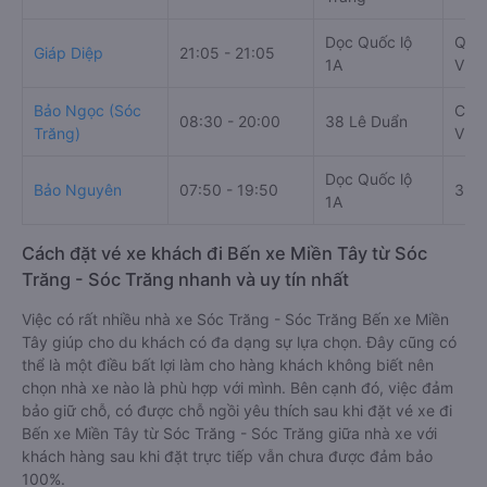
Dọc Quốc lộ
Quầy
Giáp Diệp
21:05 - 21:05
1A
Vươ
Bảo Ngọc (Sóc
Cổng
08:30 - 20:00
38 Lê Duẩn
Trăng)
Vươ
Dọc Quốc lộ
Bảo Nguyên
07:50 - 19:50
395
1A
Cách đặt vé xe khách đi Bến xe Miền Tây từ Sóc
Trăng - Sóc Trăng nhanh và uy tín nhất
Việc có rất nhiều nhà xe Sóc Trăng - Sóc Trăng Bến xe Miền
Tây giúp cho du khách có đa dạng sự lựa chọn. Đây cũng có
thể là một điều bất lợi làm cho hàng khách không biết nên
chọn nhà xe nào là phù hợp với mình. Bên cạnh đó, việc đảm
bảo giữ chỗ, có được chỗ ngồi yêu thích sau khi đặt vé xe đi
Bến xe Miền Tây từ Sóc Trăng - Sóc Trăng giữa nhà xe với
khách hàng sau khi đặt trực tiếp vẫn chưa được đảm bảo
100%.