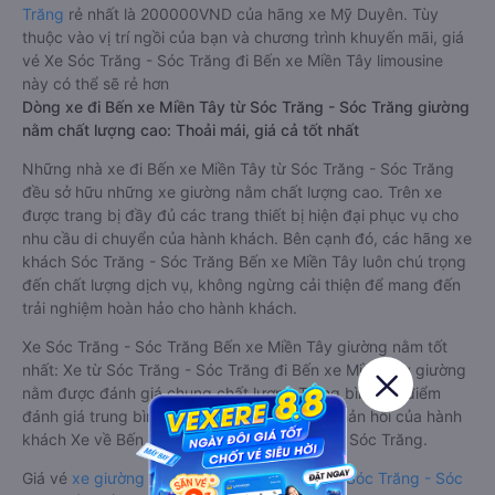
Trăng
rẻ nhất là 200000VND của hãng xe Mỹ Duyên. Tùy
thuộc vào vị trí ngồi của bạn và chương trình khuyến mãi, giá
vé Xe Sóc Trăng - Sóc Trăng đi Bến xe Miền Tây limousine
này có thể sẽ rẻ hơn
Dòng xe đi Bến xe Miền Tây từ Sóc Trăng - Sóc Trăng giường
nằm chất lượng cao: Thoải mái, giá cả tốt nhất
Những nhà xe đi Bến xe Miền Tây từ Sóc Trăng - Sóc Trăng
đều sở hữu những xe giường nằm chất lượng cao. Trên xe
được trang bị đầy đủ các trang thiết bị hiện đại phục vụ cho
nhu cầu di chuyển của hành khách. Bên cạnh đó, các hãng xe
khách Sóc Trăng - Sóc Trăng Bến xe Miền Tây luôn chú trọng
đến chất lượng dịch vụ, không ngừng cải thiện để mang đến
trải nghiệm hoàn hảo cho hành khách.
Xe Sóc Trăng - Sóc Trăng Bến xe Miền Tây giường nằm tốt
nhất: Xe từ Sóc Trăng - Sóc Trăng đi Bến xe Miền Tây giường
nằm được đánh giá chung chất lượng Trung bình với điểm
đánh giá trung bình từ 2.7/5 dựa trên 679 phản hồi của hành
khách Xe về Bến xe Miền Tây từ Sóc Trăng - Sóc Trăng.
Giá vé
xe giường nằm đi Bến xe Miền Tây từ Sóc Trăng - Sóc