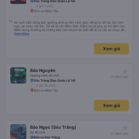
Sóc Trăng (Dọc Quốc Lộ 1A)
4 giờ 5 phút
Bến xe Miền Tây
Xe xuất bến đúng giờ, giường phòng nên cảm giác riêng tư rất ok. Iên tâm
ngủ, xe chạy rất êm. Tài xế lái rất điềm tỉnh. Điểm trừ là phụ xe khi đến các
điểm dừng thường ko thông báo nên khách ko biết để đi vs (do xe chạy đêm
nên khách ngủ say)
Xem thêm
Xem giá
star_rate
Bảo Nguyên
Giường nằm 40 chỗ
(0 đánh giá)
Sóc Trăng (Dọc Quốc Lộ 1A)
4 giờ 35 phút
Bến xe Miền Tây
Xem giá
star_rate
Bảo Ngọc (Sóc Trăng)
Xe 40 chỗ
(0 đánh giá)
Bến xe Sóc Trăng