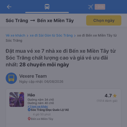
arrow_back
Tải app Vexere ngay!
Tải app Vexere
-30k
Mở app
Mở app
Nhận ưu đãi thành viên độc
-30k/ghế khi đặt vé máy bay qua
quyền
app
Sóc Trăng
Bến xe Miền Tây
Chọn ngày
Vé xe khách
xe đi Sài Gòn từ Sóc Trăng
xe đi Bến xe Miền Tây từ
Sóc Trăng
Đặt mua vé xe 7 nhà xe đi Bến xe Miền Tây từ
Sóc Trăng chất lượng cao và giá vé ưu đãi
nhất
: 28 chuyến mỗi ngày
Vexere Team
Ngày cập nhật: 06/08/2026
Hảo
4.7
Giường nằm 34 chỗ
(1514 đánh giá)
Giường nằm 40 chỗ
+1 loại xe khác
Sóc Trăng (Dọc Quốc Lộ 1A)
4 giờ 50 phút
Bến xe Miền Tây