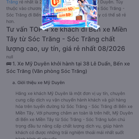
Trăng
rẻ nhất là 200000VND của hãng xe Mỹ Duyên. Tùy
thuộc vào chương trình khuyến mãi, giá vé Xe Sóc Trăng -
Sóc Trăng đi Bến xe Miền Tây giường nằm này có thể sẽ rẻ
hơn.
Tư vấn TOP 4 xe khách đi Bến xe Miền
Tây từ Sóc Trăng - Sóc Trăng chất
lượng cao, uy tín, giá rẻ nhất 08/2026
null
🚌 1. Xe Mỹ Duyên khởi hành tại 38 Lê Duẩn, Bến xe
Sóc Trăng (Văn phòng Sóc Trăng)
a. Giới thiệu xe Mỹ Duyên
Hãng xe khách Mỹ Duyên là một đơn vị uy tín, chuyên
cung cấp dịch vụ vận chuyển hành khách và gửi hàng
hóa trên tuyến đường từ Sóc Trăng - Sóc Trăng đi Bến xe
Miền Tây. Với phương châm an toàn là trên hết, Mỹ Duyên
đi Bến xe Miền Tây từ Sóc Trăng - Sóc Trăng luôn chú
trọng đầu tư nâng cấp chất lượng dịch vụ, giúp hành
khách có được những trải nghiệm thoải mái nhất suốt
hành trình di chuyển.