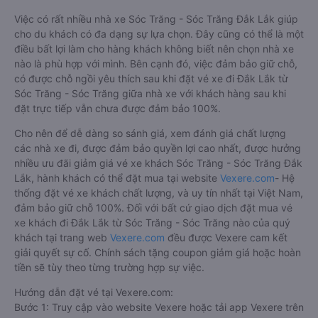
Việc có rất nhiều nhà xe Sóc Trăng - Sóc Trăng Đắk Lắk giúp
cho du khách có đa dạng sự lựa chọn. Đây cũng có thể là một
điều bất lợi làm cho hàng khách không biết nên chọn nhà xe
nào là phù hợp với mình. Bên cạnh đó, việc đảm bảo giữ chỗ,
có được chỗ ngồi yêu thích sau khi đặt vé xe đi Đắk Lắk từ
Sóc Trăng - Sóc Trăng giữa nhà xe với khách hàng sau khi
đặt trực tiếp vẫn chưa được đảm bảo 100%.
Cho nên để dễ dàng so sánh giá, xem đánh giá chất lượng
các nhà xe đi, được đảm bảo quyền lợi cao nhất, được hưởng
nhiều ưu đãi giảm giá vé xe khách Sóc Trăng - Sóc Trăng Đắk
Lắk, hành khách có thể đặt mua tại website
Vexere.com
- Hệ
thống đặt vé xe khách chất lượng, và uy tín nhất tại Việt Nam,
đảm bảo giữ chỗ 100%. Đối với bất cứ giao dịch đặt mua vé
xe khách đi Đắk Lắk từ Sóc Trăng - Sóc Trăng nào của quý
khách tại trang web
Vexere.com
đều được Vexere cam kết
giải quyết sự cố. Chính sách tặng coupon giảm giá hoặc hoàn
tiền sẽ tùy theo từng trường hợp sự việc.
Hướng dẫn đặt vé tại Vexere.com:
Bước 1: Truy cập vào website Vexere hoặc tải app Vexere trên