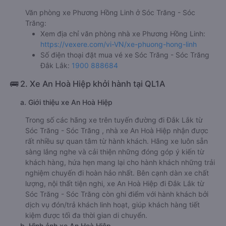
Văn phòng xe Phương Hồng Linh ở Sóc Trăng - Sóc
Trăng:
Xem địa chỉ văn phòng nhà xe Phương Hồng Linh:
https://vexere.com/vi-VN/xe-phuong-hong-linh
Số điện thoại đặt mua vé xe Sóc Trăng - Sóc Trăng
Đắk Lắk:
1900 888684
🚌 2. Xe An Hoà Hiệp khởi hành tại QL1A
a. Giới thiệu xe An Hoà Hiệp
Trong số các hãng xe trên tuyến đường đi Đắk Lắk từ
Sóc Trăng - Sóc Trăng , nhà xe An Hoà Hiệp nhận được
rất nhiều sự quan tâm từ hành khách. Hãng xe luôn sẵn
sàng lắng nghe và cải thiện những đóng góp ý kiến từ
khách hàng, hứa hẹn mang lại cho hành khách những trải
nghiệm chuyến đi hoàn hảo nhất. Bên cạnh dàn xe chất
lượng, nội thất tiện nghi, xe An Hoà Hiệp đi Đắk Lắk từ
Sóc Trăng - Sóc Trăng còn ghi điểm với hành khách bởi
dịch vụ đón/trả khách linh hoạt, giúp khách hàng tiết
kiệm được tối đa thời gian di chuyển.
b. Hình ảnh xe An Hoà Hiệp