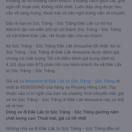
khoang lái và khoang hành khách. Khoảng cách giữa các ghế
ngồi rất thoải mái, không nhồi nhét. Luôn đáp ứng được nhu
cầu về sang trọng, thoải mái và tiện nghi trong việc di chuyển.
Đây là loại xe Sóc Trăng - Sóc Trăng Đắk Lắk có hỗ trợ
đón/trả tận nơi miễn phí tại nội thành Sóc Trăng - Sóc Trăng
và nội thành Đắk Lắk, rất thuận tiện cho du khách.
Xe Sóc Trăng - Sóc Trăng Đắk Lắk limousine tốt nhất: Xe từ
Sóc Trăng - Sóc Trăng đi Đắk Lắk limousine được đánh giá
chung có chất lượng Tốt với điểm đánh giá trung bình từ
4.3/5 dựa trên 873 phản hồi của hành khách Xe về Đắk Lắk
từ Sóc Trăng - Sóc Trăng.
Giá vé
xe limousine đi Đắk Lắk từ Sóc Trăng - Sóc Trăng
rẻ
nhất là 450000VND của hãng xe Phương Hồng Linh. Tùy
thuộc vào vị trí ngồi của bạn và chương trình khuyến mãi, giá
vé Xe Sóc Trăng - Sóc Trăng đi Đắk Lắk limousine này có thể
sẽ rẻ hơn
Dòng xe đi Đắk Lắk từ Sóc Trăng - Sóc Trăng giường nằm
chất lượng cao: Thoải mái, giá cả tốt nhất
Những nhà xe đi Đắk Lắk từ Sóc Trăng - Sóc Trăng đều sở