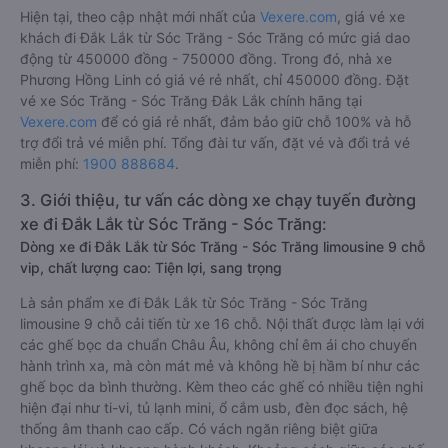
Hiện tại, theo cập nhật mới nhất của
Vexere.com
, giá vé xe
khách đi Đắk Lắk từ Sóc Trăng - Sóc Trăng có mức giá dao
động từ 450000 đồng - 750000 đồng. Trong đó, nhà xe
Phương Hồng Linh có giá vé rẻ nhất, chỉ 450000 đồng. Đặt
vé xe Sóc Trăng - Sóc Trăng Đắk Lắk chính hãng tại
Vexere.com
để có giá rẻ nhất, đảm bảo giữ chỗ 100% và hỗ
trợ đổi trả vé miễn phí. Tổng đài tư vấn, đặt vé và đổi trả vé
miễn phí:
1900 888684
.
3. Giới thiệu, tư vấn các dòng xe chạy tuyến đường
xe đi Đắk Lắk từ Sóc Trăng - Sóc Trăng:
Dòng xe đi Đắk Lắk từ Sóc Trăng - Sóc Trăng limousine 9 chỗ
vip, chất lượng cao: Tiện lợi, sang trọng
Là sản phẩm xe đi Đắk Lắk từ Sóc Trăng - Sóc Trăng
limousine 9 chỗ cải tiến từ xe 16 chỗ. Nội thất được làm lại với
các ghế bọc da chuẩn Châu Âu, không chỉ êm ái cho chuyến
hành trình xa, mà còn mát mẻ và không hề bị hầm bí như các
ghế bọc da bình thường. Kèm theo các ghế có nhiều tiện nghi
hiện đại như ti-vi, tủ lạnh mini, ổ cắm usb, đèn đọc sách, hệ
thống âm thanh cao cấp. Có vách ngăn riêng biệt giữa