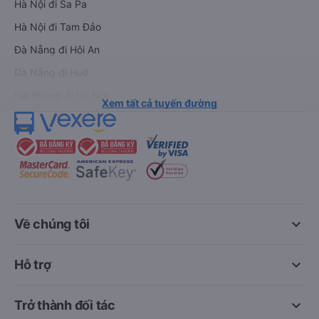
Hà Nội đi Sa Pa
Hà Nội đi Tam Đảo
Đà Nẵng đi Hội An
Đà Nẵng đi Huế
Hải Phòng đi Hà Nội
Xem tất cả tuyến đường
keyboard_arrow_down
Về chúng tôi
keyboard_arrow_down
Hỗ trợ
keyboard_arrow_down
Trở thành đối tác