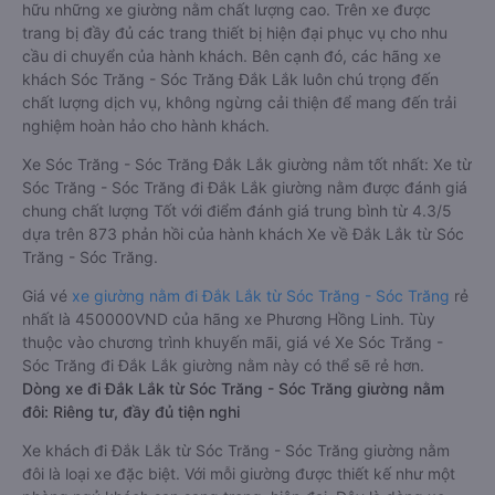
hữu những xe giường nằm chất lượng cao. Trên xe được
trang bị đầy đủ các trang thiết bị hiện đại phục vụ cho nhu
cầu di chuyển của hành khách. Bên cạnh đó, các hãng xe
khách Sóc Trăng - Sóc Trăng Đắk Lắk luôn chú trọng đến
chất lượng dịch vụ, không ngừng cải thiện để mang đến trải
nghiệm hoàn hảo cho hành khách.
Xe Sóc Trăng - Sóc Trăng Đắk Lắk giường nằm tốt nhất: Xe từ
Sóc Trăng - Sóc Trăng đi Đắk Lắk giường nằm được đánh giá
chung chất lượng Tốt với điểm đánh giá trung bình từ 4.3/5
dựa trên 873 phản hồi của hành khách Xe về Đắk Lắk từ Sóc
Trăng - Sóc Trăng.
Giá vé
xe giường nằm đi Đắk Lắk từ Sóc Trăng - Sóc Trăng
rẻ
nhất là 450000VND của hãng xe Phương Hồng Linh. Tùy
thuộc vào chương trình khuyến mãi, giá vé Xe Sóc Trăng -
Sóc Trăng đi Đắk Lắk giường nằm này có thể sẽ rẻ hơn.
Dòng xe đi Đắk Lắk từ Sóc Trăng - Sóc Trăng giường nằm
đôi: Riêng tư, đầy đủ tiện nghi
Xe khách đi Đắk Lắk từ Sóc Trăng - Sóc Trăng giường nằm
đôi là loại xe đặc biệt. Với mỗi giường được thiết kế như một