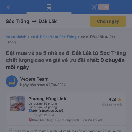
arrow_back
Tải app Vexere ngay!
Tải app Vexere
-30k
Mở app
Mở app
Nhận ưu đãi thành viên độc
-30k/ghế khi đặt vé máy bay qua
quyền
app
Sóc Trăng
Đắk Lắk
Chọn ngày
Vé xe khách
xe đi Đắk Lắk từ Sóc Trăng
xe đi Đắk Lắk từ Sóc
Trăng
Đặt mua vé xe 5 nhà xe đi Đắk Lắk từ Sóc Trăng
chất lượng cao và giá vé ưu đãi nhất
: 9 chuyến
mỗi ngày
Vexere Team
Ngày cập nhật: 08/08/2026
Phương Hồng Linh
4.3
Limousine 36 phòng
(715 đánh giá)
Limousine 24 phòng
Sóc Trăng (Dọc QL1A)
13 giờ 30 phút
Buôn Ma Thuột (Dọc đường tránh Buôn Ma Thuột)
Tài xế và lơ xe dễ thương, mình kẹt xe nhưng vẫn cố gắng đợi để mình ko trễ