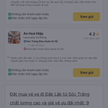
chuyến, rất nhẹ nhàng và lịch sự. Xe sạch sẽ, thoáng mát, mền thơm tho.
Rất hài lòng trong chuyến đi này
Không cần thanh toán trước
Xem giá
Xác nhận chỗ ngay lập tức
An Hoà Hiệp
4.2
Limousine 24 Phòng
(164 đánh giá)
Sóc Trăng (Dọc Quốc lộ 1A)
12 giờ 30 phút
Buôn Ma Thuột (Dọc Quốc lộ 14)
Nhân viên dễ mến. 2 vợ chồng mình đi có 2 con nhỏ. Ghé quán ăn sắp xếp
thpwif gian hơi chậm tí. Nhưng nhân viên đều thông cảm!
Không cần thanh toán trước
Xem giá
Xác nhận chỗ ngay lập tức
Đặt mua vé xe đi Đắk Lắk từ Sóc Trăng
chất lượng cao và giá vé ưu đãi nhất: 9