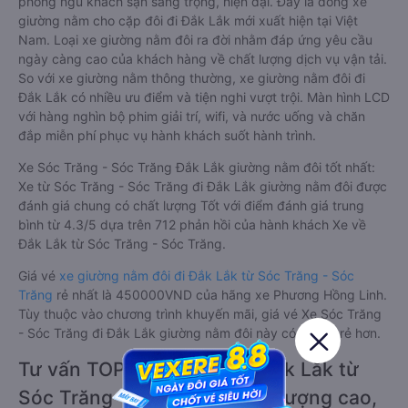
phòng ngủ khách sạn sang trọng, hiện đại. Đây là dòng xe
giường nằm cho cặp đôi đi Đắk Lắk mới xuất hiện tại Việt
Nam. Loại xe giường nằm đôi ra đời nhằm đáp ứng yêu cầu
ngày càng cao của khách hàng về chất lượng dịch vụ vận tải.
So với xe giường nằm thông thường, xe giường nằm đôi đi
Đắk Lắk có nhiều ưu điểm và tiện nghi vượt trội. Màn hình LCD
với hàng nghìn bộ phim giải trí, wifi, và nước uống và chăn
đắp miễn phí phục vụ hành khách suốt hành trình.
Xe Sóc Trăng - Sóc Trăng Đắk Lắk giường nằm đôi tốt nhất:
Xe từ Sóc Trăng - Sóc Trăng đi Đắk Lắk giường nằm đôi được
đánh giá chung có chất lượng Tốt với điểm đánh giá trung
bình từ 4.3/5 dựa trên 712 phản hồi của hành khách Xe về
Đắk Lắk từ Sóc Trăng - Sóc Trăng.
Giá vé
xe giường nằm đôi đi Đắk Lắk từ Sóc Trăng - Sóc
Trăng
rẻ nhất là 450000VND của hãng xe Phương Hồng Linh.
Tùy thuộc vào chương trình khuyến mãi, giá vé Xe Sóc Trăng
- Sóc Trăng đi Đắk Lắk giường nằm đôi này có thể sẽ rẻ hơn.
Tư vấn TOP 2 xe khách đi Đắk Lắk từ
Sóc Trăng - Sóc Trăng chất lượng cao,