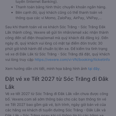
tuyến (Internet Banking).
Thanh toán bằng hình thức chuyển khoản ngân hàng.
Bên cạnh đó, quý khách cũng có thể thanh toán vé
thông qua các ví Momo, ZaloPay, AirPay, VNPay,…
Sau khi thanh toán vé xe khách Sóc Trăng - Sóc Trăng Đắk
Lắk thành công, Vexere sẽ gửi tin nhắn/email xác nhận thành
công đến số điện thoại/email mà quý khách đã đăng ký. Đến
ngày đi, quý khách vui lòng có mặt tại điểm đón trước 30
phút giờ khởi hành để chuẩn bị lên xe. Để kiểm tra tình trạng
vé xe đi Đắk Lắk từ Sóc Trăng - Sóc Trăng đã đặt, quý khách
vui lòng truy cập
https://vexere.com/vi-VN/booking/ticketinfo
Xem hướng dẫn chi tiết, minh họa bằng hình ảnh
tại đây.
Đặt vé xe Tết 2027 từ Sóc Trăng đi Đắk
Lắk
Vé xe tết 2027 từ Sóc Trăng đi Đắk Lắk vẫn chưa được công
bố. Vexere.com sẽ sớm thông báo cho các bạn thông tin vé
xe Tết 2027 bao gồm giá vé, lịch trình, ngày giờ bán vé của
các hãng xe khách đi tuyến đường Sóc Trăng - Đắk Lắk và
Đắk Lắk - Sóc Trăng ngay khi có thông tin từ các hãng xe.