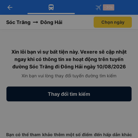
arrow_back
Tải app Vexere ngay!
Tải app Vexere
-30k
Mở app
Mở app
Nhận ưu đãi thành viên độc
-30k/ghế khi đặt vé máy bay qua
quyền
app
Sóc Trăng
Đông Hải
Chọn ngày
Xin lỗi bạn vì sự bất tiện này. Vexere sẽ cập nhật
ngay khi có thông tin xe hoạt động trên tuyến
đường Sóc Trăng đi Đông Hải ngày 10/08/2026
Xin bạn vui lòng thay đổi tuyến đường tìm kiếm
Thay đổi tìm kiếm
Bạn có thể tham khảo thêm một số điểm đến hấp dẫn khác