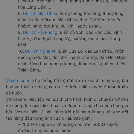
Lũng Cú, đèo Mã Pí Lèng, thung lũng Sủng Là, làng văn
hóa Lũng Cẩm,...
8.
Du lịch Mộc Châu:
Rừng thông Bản Áng, thung lũng
mận Nà Ka, đồi chè Mộc Châu, thác Dải Yếm, bản Pa
Phách, hang dơi, khu du lịch Happy Land,...
9.
Du lịch Hải Phòng:
Biển Đồ Sơn, đảo Hòn Dấu, vịnh
Lan Hạ, đảo Bạch Long Vỹ, núi Voi, khu di tích Tràng
Kênh,...
10.
Du lịch Nghệ An:
Biển Cửa Lò, đảo Lan Châu, vườn
quốc gia Pù Mát, đồi chè Thanh Chương, đảo Hòn Ngư,
cánh đồng hoa hướng dương, đồng cừu Nghệ An, biển
Thiên Cầm,...
Vexere.com
là hệ thống hỗ trợ đặt vé xe khách, máy bay, tàu
hoả và thuê xe máy, xe du lịch trên nhiều tuyến đường khắp
cả nước.
Với Vexere, việc lập kế hoạch cho hành trình di chuyển trở nên
vô cùng đơn giản, linh hoạt và được cá nhân hóa hơn bao giờ
hết. Vexere hiện là nền tảng kết nối hành khách với các đối
tác hàng đầu trong lĩnh vực đi lại, bao gồm:
• 2000+ hãng xe chất lượng cao trên 5000+ tuyến
đường trong và ngoài nước.