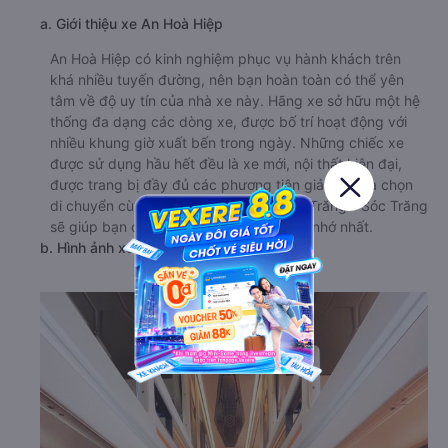
a. Giới thiệu xe An Hoà Hiệp
An Hoà Hiệp có kinh nghiệm phục vụ hành khách trên
khá nhiều tuyến đường, nên bạn hoàn toàn có thể yên
tâm về độ uy tín của nhà xe này. Hãng xe sở hữu một hệ
thống đa dạng các dòng xe, được bố trí hoạt động với
nhiều khung giờ xuất bến trong ngày. Những chiếc xe
được sử dụng hầu hết đều là xe mới, nội thất hiện đại,
được trang bị đầy đủ các phương tiện giải trí. Lựa chọn
di chuyển cùng xe đi Lâm Đồng từ Sóc Trăng - Sóc Trăng
sẽ giúp bạn có những trải nghiệm đáng nhớ nhất.
b. Hình ảnh xe An Hoà Hiệp