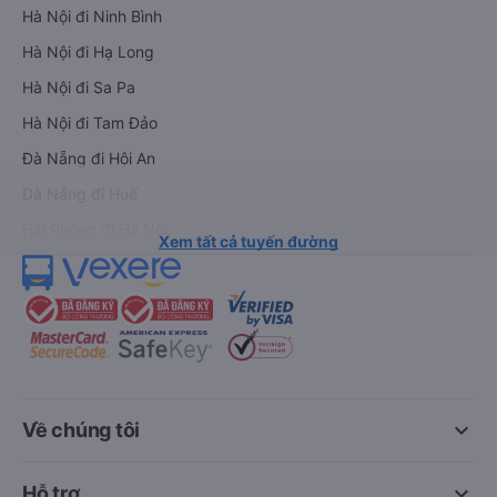
Hà Nội đi Ninh Bình
Hà Nội đi Hạ Long
Hà Nội đi Sa Pa
Hà Nội đi Tam Đảo
Đà Nẵng đi Hội An
Đà Nẵng đi Huế
Hải Phòng đi Hà Nội
Xem tất cả tuyến đường
keyboard_arrow_down
Về chúng tôi
keyboard_arrow_down
Hỗ trợ