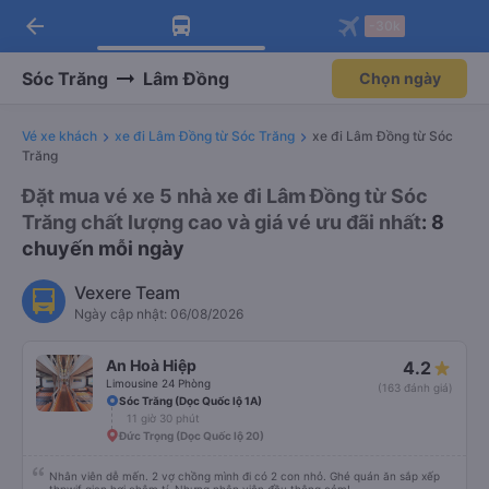
arrow_back
Tải app Vexere ngay!
Tải app Vexere
-30k
Mở app
Mở app
Nhận ưu đãi thành viên độc
-30k/ghế khi đặt vé máy bay qua
quyền
app
Sóc Trăng
Lâm Đồng
Chọn ngày
Vé xe khách
xe đi Lâm Đồng từ Sóc Trăng
xe đi Lâm Đồng từ Sóc
Trăng
Đặt mua vé xe 5 nhà xe đi Lâm Đồng từ Sóc
Trăng chất lượng cao và giá vé ưu đãi nhất
: 8
chuyến mỗi ngày
Vexere Team
Ngày cập nhật: 06/08/2026
An Hoà Hiệp
4.2
Limousine 24 Phòng
(163 đánh giá)
Sóc Trăng (Dọc Quốc lộ 1A)
11 giờ 30 phút
Đức Trọng (Dọc Quốc lộ 20)
Nhân viên dễ mến. 2 vợ chồng mình đi có 2 con nhỏ. Ghé quán ăn sắp xếp