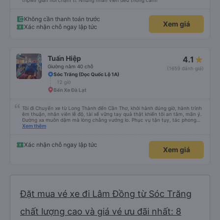
thpwif gian hơi chậm tí. Nhưng nhân viên đều thông cảm!
Không cần thanh toán trước
Xem giá
Xác nhận chỗ ngay lập tức
Tuấn Hiệp
4.1
Giường nằm 40 chỗ
(1659 đánh giá)
Sóc Trăng (Dọc Quốc Lộ 1A)
12 giờ
Bến Xe Đà Lạt
Tôi đi Chuyến xe từ Long Thành đến Cần Thơ, khởi hành đúng giờ, hành trình
êm thuận, nhân viên lễ độ, tài xế vững tay quả thật khiến tôi an tâm, mãn ý.
Đường xa muôn dặm mà lòng chẳng vướng lo. Phục vụ tận tụy, tác phong
nghiêm cẩn, hiếm thấy giữa thời buổi kim tiền vội vã. Xã hội loạn đạo. Xin gửi
Xem thêm
lời tán dương chân thành, kính chúc nhà xe ngày một hưng thịnh, vạn lộ bình
an.”
Xác nhận chỗ ngay lập tức
Xem giá
Đặt mua vé xe đi Lâm Đồng từ Sóc Trăng
chất lượng cao và giá vé ưu đãi nhất: 8