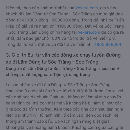
Hiện tại, theo cập nhật mới nhất của
Vexere.com
, giá vé xe
khách đi Lâm Đồng từ Sóc Trăng - Sóc Trăng có mức giá dao
động từ 410000 đồng - 600000 đồng. Trong đó, nhà xe Tuấn
Hiệp có giá vé rẻ nhất, chỉ 410000 đồng. Đặt vé xe Sóc Trăng
- Sóc Trăng Lâm Đồng chính hãng tại
Vexere.com
để có giá rẻ
nhất, đảm bảo giữ chỗ 100% và hỗ trợ đổi trả vé miễn phí.
Tổng đài tư vấn, đặt vé và đổi trả vé miễn phí:
1900 888684
.
3. Giới thiệu, tư vấn các dòng xe chạy tuyến đường
xe đi Lâm Đồng từ Sóc Trăng - Sóc Trăng:
Dòng xe đi Lâm Đồng từ Sóc Trăng - Sóc Trăng limousine 9
chỗ vip, chất lượng cao: Tiện lợi, sang trọng
Là sản phẩm xe đi Lâm Đồng từ Sóc Trăng - Sóc Trăng
limousine 9 chỗ cải tiến từ xe 16 chỗ. Nội thất được làm lại với
các ghế bọc da chuẩn Châu Âu, không chỉ êm ái cho chuyến
hành trình xa, mà còn mát mẻ và không hề bị hầm bí như các
ghế bọc da bình thường. Kèm theo các ghế có nhiều tiện nghi
hiện đại như ti-vi, tủ lạnh mini, ổ cắm usb, đèn đọc sách, hệ
thống âm thanh cao cấp. Có vách ngăn riêng biệt giữa
khoang lái và khoang hành khách. Khoảng cách giữa các ghế