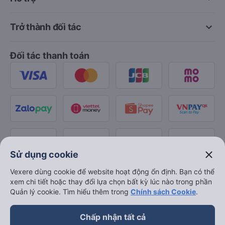
keyboard_arrow_down
Trở thành đối tác
Đối tác thanh toán
close
Sử dụng cookie
Vexere dùng cookie để website hoạt động ổn định. Bạn có thể
xem chi tiết hoặc thay đổi lựa chọn bất kỳ lúc nào trong phần
Quản lý cookie. Tìm hiểu thêm trong
Chính sách Cookie
.
Chấp nhận tất cả