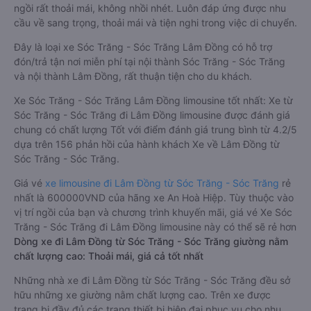
ngồi rất thoải mái, không nhồi nhét. Luôn đáp ứng được nhu
cầu về sang trọng, thoải mái và tiện nghi trong việc di chuyển.
Đây là loại xe Sóc Trăng - Sóc Trăng Lâm Đồng có hỗ trợ
đón/trả tận nơi miễn phí tại nội thành Sóc Trăng - Sóc Trăng
và nội thành Lâm Đồng, rất thuận tiện cho du khách.
Xe Sóc Trăng - Sóc Trăng Lâm Đồng limousine tốt nhất: Xe từ
Sóc Trăng - Sóc Trăng đi Lâm Đồng limousine được đánh giá
chung có chất lượng Tốt với điểm đánh giá trung bình từ 4.2/5
dựa trên 156 phản hồi của hành khách Xe về Lâm Đồng từ
Sóc Trăng - Sóc Trăng.
Giá vé
xe limousine đi Lâm Đồng từ Sóc Trăng - Sóc Trăng
rẻ
nhất là 600000VND của hãng xe An Hoà Hiệp. Tùy thuộc vào
vị trí ngồi của bạn và chương trình khuyến mãi, giá vé Xe Sóc
Trăng - Sóc Trăng đi Lâm Đồng limousine này có thể sẽ rẻ hơn
Dòng xe đi Lâm Đồng từ Sóc Trăng - Sóc Trăng giường nằm
chất lượng cao: Thoải mái, giá cả tốt nhất
Những nhà xe đi Lâm Đồng từ Sóc Trăng - Sóc Trăng đều sở
hữu những xe giường nằm chất lượng cao. Trên xe được
trang bị đầy đủ các trang thiết bị hiện đại phục vụ cho nhu