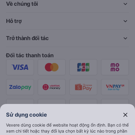
keyboard_arrow_down
Về chúng tôi
keyboard_arrow_down
Hỗ trợ
keyboard_arrow_down
Trở thành đối tác
Đối tác thanh toán
close
Sử dụng cookie
Vexere dùng cookie để website hoạt động ổn định. Bạn có thể
xem chi tiết hoặc thay đổi lựa chọn bất kỳ lúc nào trong phần