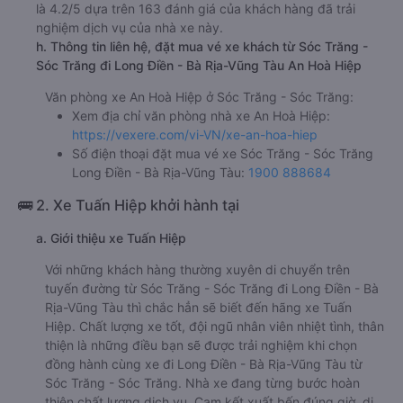
là 4.2/5 dựa trên 163 đánh giá của khách hàng đã trải
nghiệm dịch vụ của nhà xe này.
h. Thông tin liên hệ, đặt mua vé xe khách từ Sóc Trăng -
Sóc Trăng đi Long Điền - Bà Rịa-Vũng Tàu An Hoà Hiệp
Văn phòng xe An Hoà Hiệp ở Sóc Trăng - Sóc Trăng:
Xem địa chỉ văn phòng nhà xe An Hoà Hiệp:
https://vexere.com/vi-VN/xe-an-hoa-hiep
Số điện thoại đặt mua vé xe Sóc Trăng - Sóc Trăng
Long Điền - Bà Rịa-Vũng Tàu:
1900 888684
🚌 2. Xe Tuấn Hiệp khởi hành tại
a. Giới thiệu xe Tuấn Hiệp
Với những khách hàng thường xuyên di chuyển trên
tuyến đường từ Sóc Trăng - Sóc Trăng đi Long Điền - Bà
Rịa-Vũng Tàu thì chắc hẳn sẽ biết đến hãng xe Tuấn
Hiệp. Chất lượng xe tốt, đội ngũ nhân viên nhiệt tình, thân
thiện là những điều bạn sẽ được trải nghiệm khi chọn
đồng hành cùng xe đi Long Điền - Bà Rịa-Vũng Tàu từ
Sóc Trăng - Sóc Trăng. Nhà xe đang từng bước hoàn
thiện chất lượng dịch vụ. Cam kết xuất bến đúng giờ, di