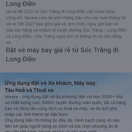
Long Điền
Vé xe tết 2027 từ Sóc Trăng đi Long Điền vẫn chưa được
công bố. Vexere.com sẽ sớm thông báo cho các bạn thông tin
vé xe Tết 2027 bao gồm giá vé, lịch trình, ngày giờ bán vé
của các hãng xe khách đi tuyến đường Sóc Trăng - Long Điền
và Long Điền - Sóc Trăng ngay khi có thông tin từ các hãng
xe.
Đặt vé máy bay giá rẻ từ Sóc Trăng đi
Long Điền
Ứng dụng đặt vé Xe khách, Máy bay,
Tàu hoả và Thuê xe
Vexere - ứng dụng đặt vé đa phương tiện với hơn 3000+ nhà
xe chất lượng cao, 5000+ tuyến đường toàn quốc, tất cả hãng
bay và hãng tàu cùng dịch vụ thuê xe máy, xe du lịch phủ
khắp các tỉnh thành tại Việt Nam.
Ứng dụng hiển thị thông tin đầy đủ, minh bạch cùng vô vàn
tiện ích giúp người dùng so sánh và lựa chọn phương án di
chuyển tiết kiệm, nhanh chóng và phù hợp nhất.