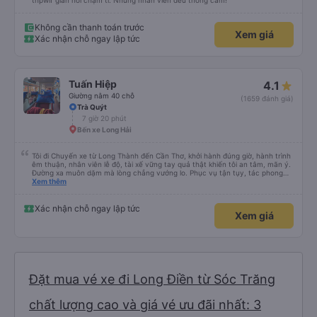
thpwif gian hơi chậm tí. Nhưng nhân viên đều thông cảm!
Không cần thanh toán trước
Xem giá
Xác nhận chỗ ngay lập tức
Tuấn Hiệp
4.1
Giường nằm 40 chỗ
(1659 đánh giá)
Trà Quýt
7 giờ 20 phút
Bến xe Long Hải
Tôi đi Chuyến xe từ Long Thành đến Cần Thơ, khởi hành đúng giờ, hành trình
êm thuận, nhân viên lễ độ, tài xế vững tay quả thật khiến tôi an tâm, mãn ý.
Đường xa muôn dặm mà lòng chẳng vướng lo. Phục vụ tận tụy, tác phong
nghiêm cẩn, hiếm thấy giữa thời buổi kim tiền vội vã. Xã hội loạn đạo. Xin gửi
Xem thêm
lời tán dương chân thành, kính chúc nhà xe ngày một hưng thịnh, vạn lộ bình
an.”
Xác nhận chỗ ngay lập tức
Xem giá
Đặt mua vé xe đi Long Điền từ Sóc Trăng
chất lượng cao và giá vé ưu đãi nhất: 3