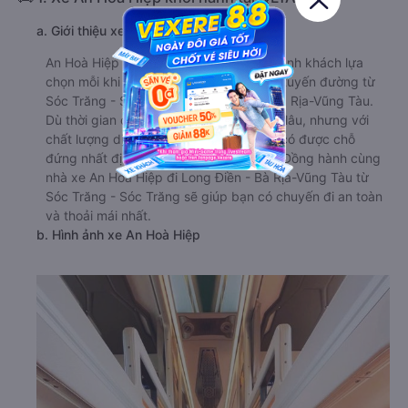
a. Giới thiệu xe An Hoà Hiệp
An Hoà Hiệp hiện nay được đông đảo hành khách lựa
chọn mỗi khi có nhu cầu di chuyển trên tuyến đường từ
Sóc Trăng - Sóc Trăng đi Long Điền - Bà Rịa-Vũng Tàu.
Dù thời gian chính thức hoạt động chưa lâu, nhưng với
chất lượng dịch vụ vượt trội, nhà xe đã có được chỗ
đứng nhất định trong lòng khách hàng. Đồng hành cùng
nhà xe An Hoà Hiệp đi Long Điền - Bà Rịa-Vũng Tàu từ
Sóc Trăng - Sóc Trăng sẽ giúp bạn có chuyến đi an toàn
và thoải mái nhất.
b. Hình ảnh xe An Hoà Hiệp