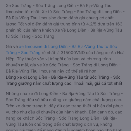
Xe Sóc Trăng - Sóc Trăng Long Điền - Bà Rịa-Vũng Tàu
limousine tốt nhất: Xe từ Sóc Trăng - Sóc Trăng đi Long Điền -
Bà Rịa-Vũng Tàu limousine được đánh giá chung có chất
lượng Tốt với điểm đánh giá trung bình từ 4.2/5 dựa trên 163
phản hồi của hành khách Xe về Long Điền - Bà Rịa-Vũng Tàu
từ Sóc Trăng - Sóc Trăng.
Giá vé
xe limousine đi Long Điền - Bà Rịa-Vũng Tàu từ Sóc
Trăng - Sóc Trăng
rẻ nhất là 315000VND của hãng xe An Hoà
Hiệp. Tùy thuộc vào vị trí ngồi của bạn và chương trình
khuyến mãi, giá vé Xe Sóc Trăng - Sóc Trăng đi Long Điền -
Bà Rịa-Vũng Tàu limousine này có thể sẽ rẻ hơn
Dòng xe đi Long Điền - Bà Rịa-Vũng Tàu từ Sóc Trăng - Sóc
Trăng giường nằm chất lượng cao: Thoải mái, giá cả tốt nhất
Những nhà xe đi Long Điền - Bà Rịa-Vũng Tàu từ Sóc Trăng -
Sóc Trăng đều sở hữu những xe giường nằm chất lượng cao.
Trên xe được trang bị đầy đủ các trang thiết bị hiện đại phục
vụ cho nhu cầu di chuyển của hành khách. Bên cạnh đó, các
hãng xe khách Sóc Trăng - Sóc Trăng Long Điền - Bà Rịa-
Vũng Tàu luôn chú trọng đến chất lượng dịch vụ, không
ngừng cải thiện để mang đến trải nghiệm hoàn hảo cho hành