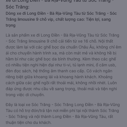
xe đi Long Điền - Bà Rịa-Vũng Tàu từ Sóc Trăng -
Sóc Trăng:
Dòng xe đi Long Điền - Bà Rịa-Vũng Tàu từ Sóc Trăng - Sóc
Trăng limousine 9 chỗ vip, chất lượng cao: Tiện lợi, sang
trọng
Là sản phẩm xe đi Long Điền - Bà Rịa-Vũng Tàu từ Sóc Trăng
- Sóc Trăng limousine 9 chỗ cải tiến từ xe 16 chỗ. Nội thất
được làm lại với các ghế bọc da chuẩn Châu Âu, không chỉ êm
ái cho chuyến hành trình xa, mà còn mát mẻ và không hề bị
hầm bí như các ghế bọc da bình thường. Kèm theo các ghế
có nhiều tiện nghi hiện đại như ti-vi, tủ lạnh mini, ổ cắm usb,
đèn đọc sách, hệ thống âm thanh cao cấp. Có vách ngăn
riêng biệt giữa khoang lái và khoang hành khách. Khoảng
cách giữa các ghế ngồi rất thoải mái, không nhồi nhét. Luôn
đáp ứng được nhu cầu về sang trọng, thoải mái và tiện nghi
trong việc di chuyển.
Đây là loại xe Sóc Trăng - Sóc Trăng Long Điền - Bà Rịa-Vũng
Tàu có hỗ trợ đón/trả tận nơi miễn phí tại nội thành Sóc Trăng
- Sóc Trăng và nội thành Long Điền - Bà Rịa-Vũng Tàu, rất
thuận tiện cho du khách.