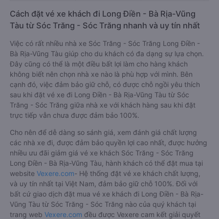
Cách đặt vé xe khách đi Long Điền - Bà Rịa-Vũng
Tàu từ Sóc Trăng - Sóc Trăng nhanh và uy tín nhất
Việc có rất nhiều nhà xe Sóc Trăng - Sóc Trăng Long Điền -
Bà Rịa-Vũng Tàu giúp cho du khách có đa dạng sự lựa chọn.
Đây cũng có thể là một điều bất lợi làm cho hàng khách
không biết nên chọn nhà xe nào là phù hợp với mình. Bên
cạnh đó, việc đảm bảo giữ chỗ, có được chỗ ngồi yêu thích
sau khi đặt vé xe đi Long Điền - Bà Rịa-Vũng Tàu từ Sóc
Trăng - Sóc Trăng giữa nhà xe với khách hàng sau khi đặt
trực tiếp vẫn chưa được đảm bảo 100%.
Cho nên để dễ dàng so sánh giá, xem đánh giá chất lượng
các nhà xe đi, được đảm bảo quyền lợi cao nhất, được hưởng
nhiều ưu đãi giảm giá vé xe khách Sóc Trăng - Sóc Trăng
Long Điền - Bà Rịa-Vũng Tàu, hành khách có thể đặt mua tại
website
Vexere.com
- Hệ thống đặt vé xe khách chất lượng,
và uy tín nhất tại Việt Nam, đảm bảo giữ chỗ 100%. Đối với
bất cứ giao dịch đặt mua vé xe khách đi Long Điền - Bà Rịa-
Vũng Tàu từ Sóc Trăng - Sóc Trăng nào của quý khách tại
trang web
Vexere.com
đều được Vexere cam kết giải quyết