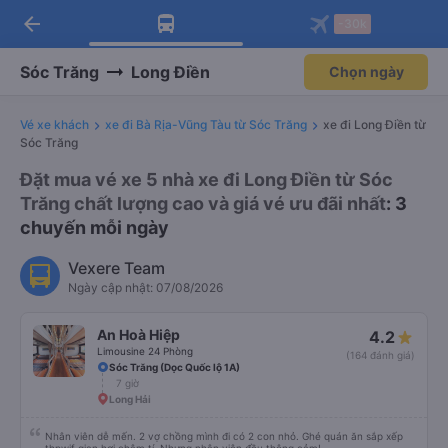
arrow_back
Tải app Vexere ngay!
Tải app Vexere
-30k
Mở app
Mở app
Nhận ưu đãi thành viên độc
-30k/ghế khi đặt vé máy bay qua
quyền
app
Sóc Trăng
Long Điền
Chọn ngày
Vé xe khách
xe đi Bà Rịa-Vũng Tàu từ Sóc Trăng
xe đi Long Điền từ
Sóc Trăng
Đặt mua vé xe 5 nhà xe đi Long Điền từ Sóc
Trăng chất lượng cao và giá vé ưu đãi nhất
: 3
chuyến mỗi ngày
Vexere Team
Ngày cập nhật: 07/08/2026
An Hoà Hiệp
4.2
Limousine 24 Phòng
(164 đánh giá)
Sóc Trăng (Dọc Quốc lộ 1A)
7 giờ
Long Hải
Nhân viên dễ mến. 2 vợ chồng mình đi có 2 con nhỏ. Ghé quán ăn sắp xếp