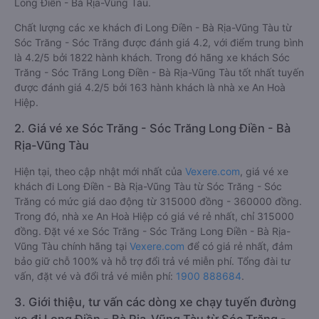
Long Điền - Bà Rịa-Vũng Tàu.
Chất lượng các xe khách đi Long Điền - Bà Rịa-Vũng Tàu từ
Sóc Trăng - Sóc Trăng được đánh giá 4.2, với điểm trung bình
là 4.2/5 bởi 1822 hành khách. Trong đó hãng xe khách Sóc
Trăng - Sóc Trăng Long Điền - Bà Rịa-Vũng Tàu tốt nhất tuyến
được đánh giá 4.2/5 bởi 163 hành khách là nhà xe An Hoà
Hiệp.
2. Giá vé xe Sóc Trăng - Sóc Trăng Long Điền - Bà
Rịa-Vũng Tàu
Hiện tại, theo cập nhật mới nhất của
Vexere.com
, giá vé xe
khách đi Long Điền - Bà Rịa-Vũng Tàu từ Sóc Trăng - Sóc
Trăng có mức giá dao động từ 315000 đồng - 360000 đồng.
Trong đó, nhà xe An Hoà Hiệp có giá vé rẻ nhất, chỉ 315000
đồng. Đặt vé xe Sóc Trăng - Sóc Trăng Long Điền - Bà Rịa-
Vũng Tàu chính hãng tại
Vexere.com
để có giá rẻ nhất, đảm
bảo giữ chỗ 100% và hỗ trợ đổi trả vé miễn phí. Tổng đài tư
vấn, đặt vé và đổi trả vé miễn phí:
1900 888684
.
3. Giới thiệu, tư vấn các dòng xe chạy tuyến đường