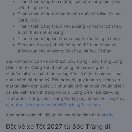
Thanh toán bằng tiền mặt tại các cửa hàng tiện lợi và
siêu thị gần nhà.
Thanh toán bằng thẻ thanh toán quốc tế (Visa, Master
Card, JCB).
Thanh toán bằng thẻ ATM đã đăng ký thanh toán trực
tuyến (Internet Banking).
Thanh toán bằng hình thức chuyển khoản ngân hàng.
Bên cạnh đó, quý khách cũng có thể thanh toán vé
thông qua các ví Momo, ZaloPay, AirPay, VNPay,…
Sau khi thanh toán vé xe khách Sóc Trăng - Sóc Trăng Long
Điền - Bà Rịa-Vũng Tàu thành công, Vexere sẽ gửi tin
nhắn/email xác nhận thành công đến số điện thoại/email mà
quý khách đã đăng ký. Đến ngày đi, quý khách vui lòng có
mặt tại điểm đón trước 30 phút giờ khởi hành để chuẩn bị lên
xe. Để kiểm tra tình trạng vé xe đi Long Điền - Bà Rịa-Vũng
Tàu từ Sóc Trăng - Sóc Trăng đã đặt, quý khách vui lòng truy
cập
https://vexere.com/vi-VN/booking/ticketinfo
Xem hướng dẫn chi tiết, minh họa bằng hình ảnh
tại đây.
Đặt vé xe Tết 2027 từ Sóc Trăng đi