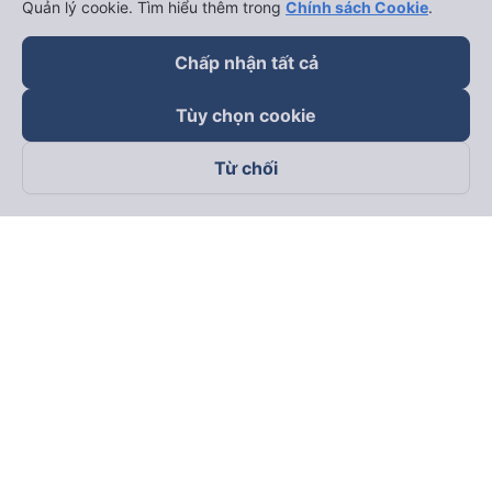
Quản lý cookie. Tìm hiểu thêm trong
Chính sách Cookie
.
Chấp nhận tất cả
Tùy chọn cookie
Từ chối
Theo dõi chúng tôi trên
Facebook
Tiktok
Youtube
Công ty TNHH Thương Mại Dịch Vụ Vexere
Địa chỉ đăng ký kinh doanh: 8C Chữ Đồng Tử, Phường Tân
Sơn Nhất, TP. Hồ Chí Minh, Việt Nam
Địa chỉ
:
Lầu 2, toà nhà H3 Circo Hoàng Diệu, 384 Hoàng Diệu,
Phường Khánh Hội, TP Hồ Chí Minh, Việt Nam
Tầng 3, toà nhà 101 Láng Hạ, 101 Láng Hạ, Phường Láng, TP.
Hà Nội, Việt Nam
Giấy chứng nhận ĐKKD số 0315133726 do Sở KH và ĐT TP.