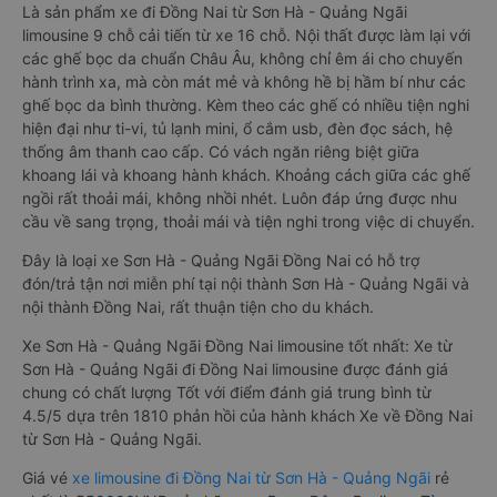
Là sản phẩm xe đi Đồng Nai từ Sơn Hà - Quảng Ngãi
limousine 9 chỗ cải tiến từ xe 16 chỗ. Nội thất được làm lại với
các ghế bọc da chuẩn Châu Âu, không chỉ êm ái cho chuyến
hành trình xa, mà còn mát mẻ và không hề bị hầm bí như các
ghế bọc da bình thường. Kèm theo các ghế có nhiều tiện nghi
hiện đại như ti-vi, tủ lạnh mini, ổ cắm usb, đèn đọc sách, hệ
thống âm thanh cao cấp. Có vách ngăn riêng biệt giữa
khoang lái và khoang hành khách. Khoảng cách giữa các ghế
ngồi rất thoải mái, không nhồi nhét. Luôn đáp ứng được nhu
cầu về sang trọng, thoải mái và tiện nghi trong việc di chuyển.
Đây là loại xe Sơn Hà - Quảng Ngãi Đồng Nai có hỗ trợ
đón/trả tận nơi miễn phí tại nội thành Sơn Hà - Quảng Ngãi và
nội thành Đồng Nai, rất thuận tiện cho du khách.
Xe Sơn Hà - Quảng Ngãi Đồng Nai limousine tốt nhất: Xe từ
Sơn Hà - Quảng Ngãi đi Đồng Nai limousine được đánh giá
chung có chất lượng Tốt với điểm đánh giá trung bình từ
4.5/5 dựa trên 1810 phản hồi của hành khách Xe về Đồng Nai
từ Sơn Hà - Quảng Ngãi.
Giá vé
xe limousine đi Đồng Nai từ Sơn Hà - Quảng Ngãi
rẻ