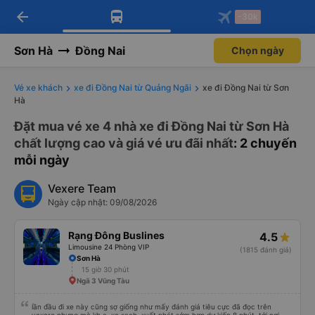
arrow_back
Tải app Vexere ngay!
Tải app Vexere
-30k
Mở app
Mở app
Nhận ưu đãi thành viên độc
-30k/ghế khi đặt vé máy bay qua
quyền
app
Sơn Hà
Đồng Nai
Chọn ngày
Vé xe khách
xe đi Đồng Nai từ Quảng Ngãi
xe đi Đồng Nai từ Sơn
Hà
Đặt mua vé xe 4 nhà xe đi Đồng Nai từ Sơn Hà
chất lượng cao và giá vé ưu đãi nhất
: 2 chuyến
mỗi ngày
Vexere Team
Ngày cập nhật: 09/08/2026
Rạng Đông Buslines
4.5
Limousine 24 Phòng VIP
(1815 đánh giá)
Sơn Hà
15 giờ 30 phút
Ngã 3 Vũng Tàu
lần đầu đi xe này cũng sợ giống như mấy đánh giá tiêu cực đã đọc trên