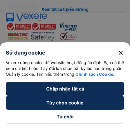
Hải Phòng đi Hà Nội
Xem tất cả tuyến đường
close
Sử dụng cookie
keyboard_arrow_down
Về chúng tôi
Vexere dùng cookie để website hoạt động ổn định. Bạn có thể
xem chi tiết hoặc thay đổi lựa chọn bất kỳ lúc nào trong phần
keyboard_arrow_down
Quản lý cookie. Tìm hiểu thêm trong
Chính sách Cookie
.
Hỗ trợ
Chấp nhận tất cả
keyboard_arrow_down
Trở thành đối tác
Tùy chọn cookie
Đối tác thanh toán
Từ chối