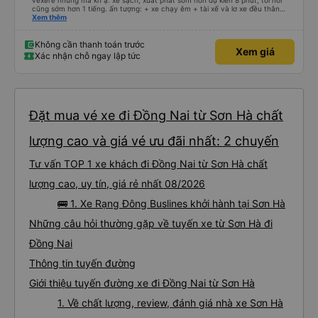
vexere nhưng mà kh ạ. xe sạch, xuất phát sớm hơn dự kiến 8 phút, tới nơi
cũng sớm hơn 1 tiếng. ấn tượng: + xe chạy êm + tài xế và lơ xe đều thân
thiện dễ thương. thật ra cũng kh tiếp xúc nhiều+ lắm nhưng cá nhân mình
Xem thêm
cảm thấy vậy + đồ ăn tối đa dạng, nêm nếm thì tùy người thấy hợp, cá nhân
mình thấy kh hợp lắm nhưng chưa đến mức tệ mình đi chuyến quảng ngãi -
an sương, xe dừng đúng 3 lần (cả ăn tối) cho khách đi vệ sinh. cái hay ở đây
Không cần thanh toán trước
Xem giá
là khi gần tới chỗ ăn tối sẽ có loa thông báo, loa báo là dừng 30p nhưng thực
Xác nhận chỗ ngay lập tức
tế chỉ dừng khoảng 25p, chắc do khách đã lên đông đủ. tóm lại thì lần đầu đi
xe này và sẽ có lần sau nếu có dịp, ấn tượng tốt
Đặt mua vé xe đi Đồng Nai từ Sơn Hà chất
lượng cao và giá vé ưu đãi nhất: 2 chuyến
Tư vấn TOP 1 xe khách đi Đồng Nai từ Sơn Hà chất
lượng cao, uy tín, giá rẻ nhất 08/2026
🚌 1. Xe Rạng Đông Buslines khởi hành tại Sơn Hà
Những câu hỏi thường gặp về tuyến xe từ Sơn Hà đi
Đồng Nai
Thông tin tuyến đường
Giới thiệu tuyến đường xe đi Đồng Nai từ Sơn Hà
1. Về chất lượng, review, đánh giá nhà xe Sơn Hà