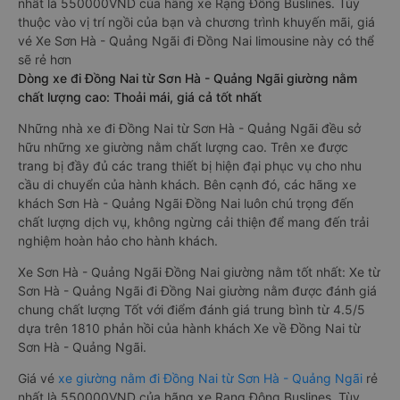
nhất là 550000VND của hãng xe Rạng Đông Buslines. Tùy
thuộc vào vị trí ngồi của bạn và chương trình khuyến mãi, giá
vé Xe Sơn Hà - Quảng Ngãi đi Đồng Nai limousine này có thể
sẽ rẻ hơn
Dòng xe đi Đồng Nai từ Sơn Hà - Quảng Ngãi giường nằm
chất lượng cao: Thoải mái, giá cả tốt nhất
Những nhà xe đi Đồng Nai từ Sơn Hà - Quảng Ngãi đều sở
hữu những xe giường nằm chất lượng cao. Trên xe được
trang bị đầy đủ các trang thiết bị hiện đại phục vụ cho nhu
cầu di chuyển của hành khách. Bên cạnh đó, các hãng xe
khách Sơn Hà - Quảng Ngãi Đồng Nai luôn chú trọng đến
chất lượng dịch vụ, không ngừng cải thiện để mang đến trải
nghiệm hoàn hảo cho hành khách.
Xe Sơn Hà - Quảng Ngãi Đồng Nai giường nằm tốt nhất: Xe từ
Sơn Hà - Quảng Ngãi đi Đồng Nai giường nằm được đánh giá
chung chất lượng Tốt với điểm đánh giá trung bình từ 4.5/5
dựa trên 1810 phản hồi của hành khách Xe về Đồng Nai từ
Sơn Hà - Quảng Ngãi.
Giá vé
xe giường nằm đi Đồng Nai từ Sơn Hà - Quảng Ngãi
rẻ
nhất là 550000VND của hãng xe Rạng Đông Buslines. Tùy