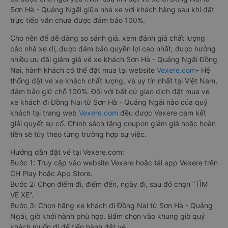
Sơn Hà - Quảng Ngãi giữa nhà xe với khách hàng sau khi đặt
trực tiếp vẫn chưa được đảm bảo 100%.
Cho nên để dễ dàng so sánh giá, xem đánh giá chất lượng
các nhà xe đi, được đảm bảo quyền lợi cao nhất, được hưởng
nhiều ưu đãi giảm giá vé xe khách Sơn Hà - Quảng Ngãi Đồng
Nai, hành khách có thể đặt mua tại website
Vexere.com
- Hệ
thống đặt vé xe khách chất lượng, và uy tín nhất tại Việt Nam,
đảm bảo giữ chỗ 100%. Đối với bất cứ giao dịch đặt mua vé
xe khách đi Đồng Nai từ Sơn Hà - Quảng Ngãi nào của quý
khách tại trang web
Vexere.com
đều được Vexere cam kết
giải quyết sự cố. Chính sách tặng coupon giảm giá hoặc hoàn
tiền sẽ tùy theo từng trường hợp sự việc.
Hướng dẫn đặt vé tại Vexere.com:
Bước 1: Truy cập vào website Vexere hoặc tải app Vexere trên
CH Play hoặc App Store.
Bước 2: Chọn điểm đi, điểm đến, ngày đi, sau đó chọn “TÌM
VÉ XE”.
Bước 3: Chọn hãng xe khách đi Đồng Nai từ Sơn Hà - Quảng
Ngãi, giờ khởi hành phù hợp. Bấm chọn vào khung giờ quý
khách muốn đi để tiến hành đặt vé.