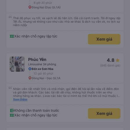
8 giờ 30 phút
Đồng Nai (Dọc QL1A)
Thái độ phục vụ tốt, xe sạch sẽ đủ tiện ích. Giá cả cạnh tranh. Tôi đi ngay dịp
Tết ÂL nhưng vé không cao như các nhà xe khác & dịch vụ vẫn ok, nv lịch sự
niềm nở👍
Xác nhận chỗ ngay lập tức
Xem giá
Phúc Yên
4.8
Limousine 34 phòng
(845 đánh giá)
Bến xe Sơn Hòa
12 giờ 40 phút
Đồng Nai - Dọc QL1A
Nhân viên rất nhiệt tình và nhã nhặn, gọi điện để hỏi lại lần nữa về điểm đón
và giờ đón khách. Các bác tài rất dễ chịu, không hút thuốc trên xe như
những hãng xe khác. Love các bác tài vì mình ko thể thở khi có mùi thuốc lá.
Xe đẹp, có đèn riêng có thể tự tắt mở khi cần. Sạch sẽ lắm, kính xe sạch và
Xem thêm
trong, không như các xe khác, kính bị mờ do vết nước đọng. Rèm che tạo
cảm giác rất riêng tư. Có ổ cắm sạc điện thoại. Người 1m8 1m9 nằm cũng
thoải mái. Nhưng hình như bề ngang của dãy sát kính có hơi nhỏ hơn 1 xíu.
Không cần thanh toán trước
Xem giá
Điểm trừ lớn là có wifi nhưng không xài được. Mong nhà xe đầu tư cho wifi
Xác nhận chỗ ngay lập tức
hơn. Xe có tới 2 bác tài và 1 anh phục vụ, đội ngũ tổng cộng 3 người, và họ
được đào tạo bài bản để phục vụ khách hàng chuẩn phong cách dịch vụ.
Thời gian xe dừng cho khách đi toilet rất hợp lý, không bị cảm giác đầy. Nói
chung là chỉ cao hơn 50k mà lại thoải mái hơn rất nhiều so với các xe khác.