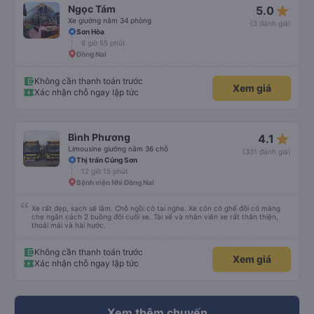
Dịch vụ vượt sự mong đợi. Hình ảnh đúng sự thật, dịch vụ thật. Sẽ giới thiệu
star_rate
Ngọc Tám
5.0
bạn bè
Xe giường nằm 34 phòng
(3 đánh giá)
Sơn Hòa
8 giờ 55 phút
Đồng Nai
Không cần thanh toán trước
Xem giá
Xác nhận chỗ ngay lập tức
star_rate
Bình Phương
4.1
Limousine giường nằm 36 chỗ
(331 đánh giá)
Thị trấn Củng Sơn
12 giờ 15 phút
Bệnh viện Nhi Đồng Nai
Xe rất đẹp, sạch sẽ lắm. Chỗ ngồi có tai nghe. Xe còn có ghế đôi có màng
che ngăn cách 2 buồng đôi cuối xe. Tài xế và nhân viên xe rất thân thiện,
thoải mái và hài hước.
Không cần thanh toán trước
Xem giá
Xác nhận chỗ ngay lập tức
Xem thêm chuyến