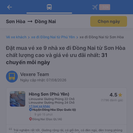
arrow_back
Tải app Vexere ngay!
Tải app Vexere
-30k
Mở app
Mở app
Nhận ưu đãi thành viên độc
-30k/ghế khi đặt vé máy bay qua
quyền
app
Sơn Hòa
Đồng Nai
Chọn ngày
Vé xe khách
xe đi Đồng Nai từ Phú Yên
xe đi Đồng Nai từ Sơn Hòa
Đặt mua vé xe 9 nhà xe đi Đồng Nai từ Sơn Hòa
chất lượng cao và giá vé ưu đãi nhất
: 31
chuyến mỗi ngày
Vexere Team
Ngày cập nhật: 07/08/2026
Hồng Sơn (Phú Yên)
4.5
Limousine Giường Phòng 22 Chỗ
(1796 đánh giá)
Limousine Giường Phòng 24 Chỗ
+1 loại xe khác
Huyện Đông Hòa (Dọc Quốc lộ)
9 giờ 15 phút
Đồng Nai (Dọc QL1A)
Trải nghiệm rất tốt. Giường rộng rãi, có gối ôm, có đèn ngủ, đèn trong phòng