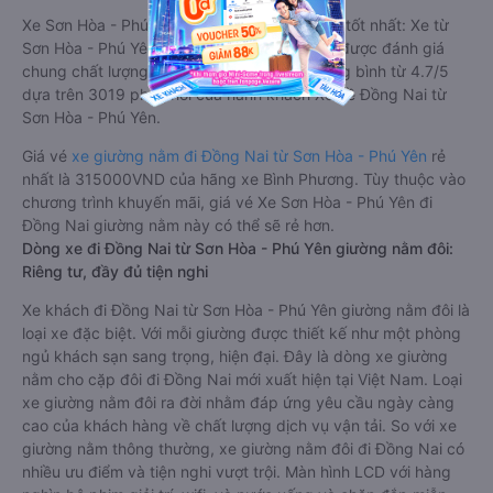
Xe Sơn Hòa - Phú Yên Đồng Nai giường nằm tốt nhất: Xe từ
Sơn Hòa - Phú Yên đi Đồng Nai giường nằm được đánh giá
chung chất lượng Tốt với điểm đánh giá trung bình từ 4.7/5
dựa trên 3019 phản hồi của hành khách Xe về Đồng Nai từ
Sơn Hòa - Phú Yên.
Giá vé
xe giường nằm đi Đồng Nai từ Sơn Hòa - Phú Yên
rẻ
nhất là 315000VND của hãng xe Bình Phương. Tùy thuộc vào
chương trình khuyến mãi, giá vé Xe Sơn Hòa - Phú Yên đi
Đồng Nai giường nằm này có thể sẽ rẻ hơn.
Dòng xe đi Đồng Nai từ Sơn Hòa - Phú Yên giường nằm đôi:
Riêng tư, đầy đủ tiện nghi
Xe khách đi Đồng Nai từ Sơn Hòa - Phú Yên giường nằm đôi là
loại xe đặc biệt. Với mỗi giường được thiết kế như một phòng
ngủ khách sạn sang trọng, hiện đại. Đây là dòng xe giường
nằm cho cặp đôi đi Đồng Nai mới xuất hiện tại Việt Nam. Loại
xe giường nằm đôi ra đời nhằm đáp ứng yêu cầu ngày càng
cao của khách hàng về chất lượng dịch vụ vận tải. So với xe
giường nằm thông thường, xe giường nằm đôi đi Đồng Nai có
nhiều ưu điểm và tiện nghi vượt trội. Màn hình LCD với hàng