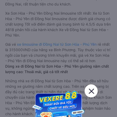
Đồng Nai, rất thuận tiện cho du khách.
Xe Sơn Hòa - Phú Yên Đồng Nai limousine tốt nhất: Xe từ Sơn
Hòa - Phú Yên đi Đồng Nai limousine được đánh giá chung có
chất lượng Tốt với điểm đánh giá trung bình từ 4.5/5 dựa trên
4818 phản hồi của hành khách Xe về Đồng Nai từ Sơn Hòa -
Phú Yên.
Giá vé
xe limousine đi Đồng Nai từ Sơn Hòa - Phú Yên
rẻ nhất
là 315000VND của hãng xe Bình Phương. Tùy thuộc vào vị trí
ngồi của bạn và chương trình khuyến mãi, giá vé Xe Sơn Hòa
- Phú Yên đi Đồng Nai limousine này có thể sẽ rẻ hơn
Dòng xe đi Đồng Nai từ Sơn Hòa - Phú Yên giường nằm chất
lượng cao: Thoải mái, giá cả tốt nhất
Những nhà xe đi Đồng Nai từ Sơn Hòa - Phú Yên đều sở hữu
những xe giường nằm chất lượng cao. Trên xe được trang bị
đầy đủ các trang thiết bị hiện đại phục vụ cho nhu cầu di
chuyển của hành khách. Bên cạnh đó, các hãng xe khách Sơn
Hòa - Phú Yên Đồng Nai luôn chú trọng đến chất lượng dịch
vụ, không ngừng cải thiện để mang đến trải nghiệm hoàn hảo
cho hành khách.