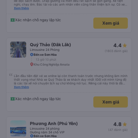
để đọc sách được. Drap giường và mền đều rất sạch sẽ gọn gàng. Xe tiện
nghi, chạy êm. Bác tài và các anh nhân viên cũng thân thiện lịch sự. Có xe
trung chuyển về nội thành thành phố tuy hoà rất tiện. Giá vé hợp lý. Nói
Xem thêm
chung là mình rất ưng ý, cảm ơn nhà xe.
Xác nhận chỗ ngay lập tức
Xem giá
Quý Thảo (Đắk Lắk)
4.4
Limousine 24 Phòng
(1803 đánh giá)
Bến xe Sơn Hòa
13 giờ 10 phút
Khu Công Nghiệp Amata
Lần đầu tiên đặt vé xe online lại còn thanh toán trước nhưng không làm mình
thất vọng nha! Nhà xe Quý Thảo là xe khách duy nhất (Đối với mình từng đi)
là các tài xế nói chuyện lịch sự chứ không nói tục. Riêng cái này thôi là đã
đánh giá 5 sao rồi. Chú tài xế còn uống pepsi rất dễ thương chứ không có
Xem thêm
hút thuốc phè phè như các xe khác. Đón trả đúng điểm. Được nằm đúng
giường đã đặt. Nói chung 10 điểm.
Xác nhận chỗ ngay lập tức
Xem giá
Phương Anh (Phú Yên)
4.8
Limousine 24 phòng
(47 đánh giá)
Giường nằm 34 chỗ VIP
Bến xe Sơn Hòa