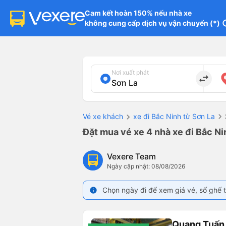
Cam kết hoàn 150% nếu nhà xe

không cung cấp dịch vụ vận chuyển (*)
in
Nơi xuất phát
import_export
Vé xe khách
xe đi Bắc Ninh từ Sơn La
Đặt mua vé xe 4 nhà xe đi Bắc Ni
Vexere Team
Ngày cập nhật: 08/08/2026
Chọn ngày đi để xem giá vé, số ghế t
info
Quang Tuấn 