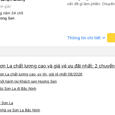
vấn đề gì làm phiền. Chuyến 
nh giá)
ng nằm 34 chỗ
ương Sen
keyboard_arrow_down
Thông tin chi tiết
ơn La chất lượng cao và giá vé ưu đãi nhất: 2 chuyến
n La chất lượng cao, uy tín, giá rẻ nhất 08/2026
khởi hành tại Khách sạn Hương Sen
từ Sơn La đi Bắc Ninh
ừ Sơn La
á nhà xe Sơn La Bắc Ninh