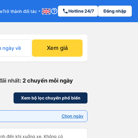
help_outline
phone
Hotline 24/7
Đăng nhập
re
Trở thành đối tác
arrow_drop_down
Xem giá
 ngày về
đãi nhất
: 2 chuyến mỗi ngày
Xem bộ lọc chuyến phổ biến
Chọn ngày
bánh đến khi xuống xe. Không có