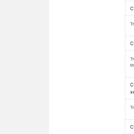
C
Tr
C
T
th
C
x
T
C