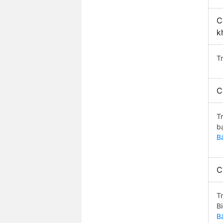
C
k
T
C
T
b
B
C
T
B
B