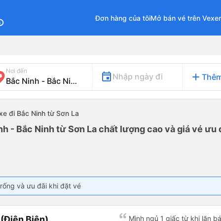
Đơn hàng của tôi
Mở bán vé trên Vexe
fo
Nơi đến
add
Nhập ngày đi
Thêm
xe đi Bắc Ninh từ Sơn La
nh - Bắc Ninh từ Sơn La chất lượng cao và giá vé ưu 
rống và ưu đãi khi đặt vé
(Điện Biên)
Mình ngủ 1 giấc từ khi lăn 