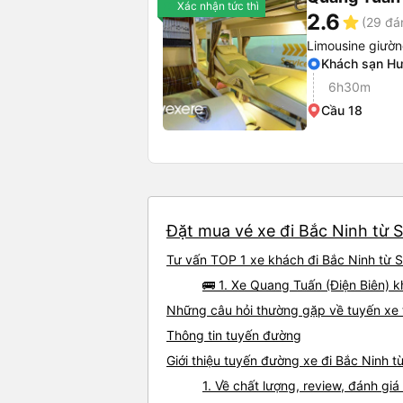
Xác nhận tức thì
2.6
star
(29 đá
Limousine giườ
Khách sạn H
6h30m
Cầu 18
Đặt mua vé xe đi Bắc Ninh từ S
Tư vấn TOP 1 xe khách đi Bắc Ninh từ Sơ
🚌 1. Xe Quang Tuấn (Điện Biên) 
Những câu hỏi thường gặp về tuyến xe 
Thông tin tuyến đường
Giới thiệu tuyến đường xe đi Bắc Ninh t
1. Về chất lượng, review, đánh gi