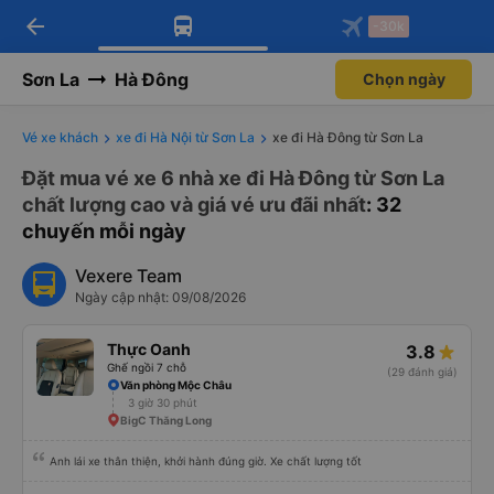
arrow_back
Tải app Vexere ngay!
Tải app Vexere
-30k
Mở app
Mở app
Nhận ưu đãi thành viên độc
-30k/ghế khi đặt vé máy bay qua
quyền
app
Sơn La
Hà Đông
Chọn ngày
Vé xe khách
xe đi Hà Nội từ Sơn La
xe đi Hà Đông từ Sơn La
Đặt mua vé xe 6 nhà xe đi Hà Đông từ Sơn La
chất lượng cao và giá vé ưu đãi nhất
: 32
chuyến mỗi ngày
Vexere Team
Ngày cập nhật: 09/08/2026
Thực Oanh
3.8
Ghế ngồi 7 chỗ
(29 đánh giá)
Văn phòng Mộc Châu
3 giờ 30 phút
BigC Thăng Long
Anh lái xe thân thiện, khởi hành đúng giờ. Xe chất lượng tốt