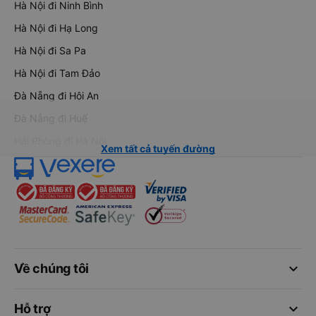
Hà Nội đi Ninh Bình
Hà Nội đi Hạ Long
Hà Nội đi Sa Pa
Hà Nội đi Tam Đảo
Đà Nẵng đi Hội An
Đà Nẵng đi Huế
Hải Phòng đi Hà Nội
Xem tất cả tuyến đường
keyboard_arrow_down
Về chúng tôi
keyboard_arrow_down
Hỗ trợ