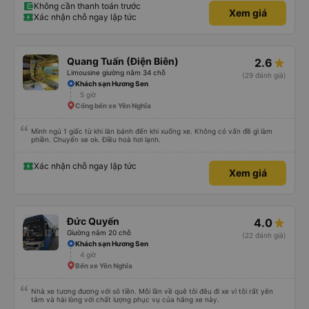
Không cần thanh toán trước
Xem giá
Xác nhận chỗ ngay lập tức
Quang Tuấn (Điện Biên)
2.6
Limousine giường nằm 34 chỗ
(29 đánh giá)
Khách sạn Hương Sen
5 giờ
Cổng bến xe Yên Nghĩa
Mình ngủ 1 giấc từ khi lăn bánh đến khi xuống xe. Không có vấn đề gì làm
phiền. Chuyến xe ok. Điều hoà hơi lạnh.
Xác nhận chỗ ngay lập tức
Xem giá
Đức Quyến
4.0
Giường nằm 20 chỗ
(22 đánh giá)
Khách sạn Hương Sen
4 giờ
Bến xe Yên Nghĩa
Nhà xe tương đương với sô tiền. Mỗi lần về quê tôi đêu đi xe vì tôi rất yên
tâm và hài lòng với chất lượng phục vụ của hãng xe này.