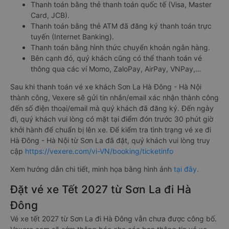
Thanh toán bằng thẻ thanh toán quốc tế (Visa, Master
Card, JCB).
Thanh toán bằng thẻ ATM đã đăng ký thanh toán trực
tuyến (Internet Banking).
Thanh toán bằng hình thức chuyển khoản ngân hàng.
Bên cạnh đó, quý khách cũng có thể thanh toán vé
thông qua các ví Momo, ZaloPay, AirPay, VNPay,…
Sau khi thanh toán vé xe khách Sơn La Hà Đông - Hà Nội
thành công, Vexere sẽ gửi tin nhắn/email xác nhận thành công
đến số điện thoại/email mà quý khách đã đăng ký. Đến ngày
đi, quý khách vui lòng có mặt tại điểm đón trước 30 phút giờ
khởi hành để chuẩn bị lên xe. Để kiểm tra tình trạng vé xe đi
Hà Đông - Hà Nội từ Sơn La đã đặt, quý khách vui lòng truy
cập
https://vexere.com/vi-VN/booking/ticketinfo
Xem hướng dẫn chi tiết, minh họa bằng hình ảnh
tại đây.
Đặt vé xe Tết 2027 từ Sơn La đi Hà
Đông
Vé xe tết 2027 từ Sơn La đi Hà Đông vẫn chưa được công bố.