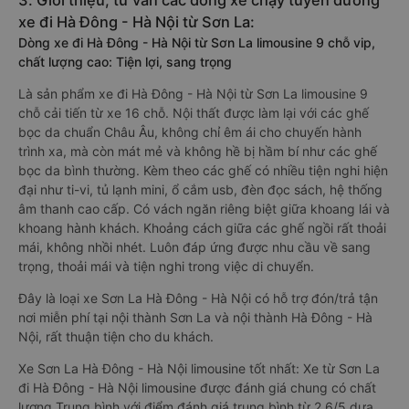
3. Giới thiệu, tư vấn các dòng xe chạy tuyến đường
xe đi Hà Đông - Hà Nội từ Sơn La:
Dòng xe đi Hà Đông - Hà Nội từ Sơn La limousine 9 chỗ vip,
chất lượng cao: Tiện lợi, sang trọng
Là sản phẩm xe đi Hà Đông - Hà Nội từ Sơn La limousine 9
chỗ cải tiến từ xe 16 chỗ. Nội thất được làm lại với các ghế
bọc da chuẩn Châu Âu, không chỉ êm ái cho chuyến hành
trình xa, mà còn mát mẻ và không hề bị hầm bí như các ghế
bọc da bình thường. Kèm theo các ghế có nhiều tiện nghi hiện
đại như ti-vi, tủ lạnh mini, ổ cắm usb, đèn đọc sách, hệ thống
âm thanh cao cấp. Có vách ngăn riêng biệt giữa khoang lái và
khoang hành khách. Khoảng cách giữa các ghế ngồi rất thoải
mái, không nhồi nhét. Luôn đáp ứng được nhu cầu về sang
trọng, thoải mái và tiện nghi trong việc di chuyển.
Đây là loại xe Sơn La Hà Đông - Hà Nội có hỗ trợ đón/trả tận
nơi miễn phí tại nội thành Sơn La và nội thành Hà Đông - Hà
Nội, rất thuận tiện cho du khách.
Xe Sơn La Hà Đông - Hà Nội limousine tốt nhất: Xe từ Sơn La
đi Hà Đông - Hà Nội limousine được đánh giá chung có chất
lượng Trung bình với điểm đánh giá trung bình từ 2.6/5 dựa