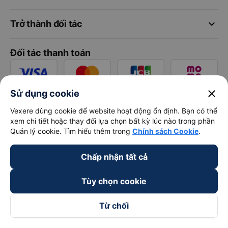
keyboard_arrow_down
Trở thành đối tác
Đối tác thanh toán
close
Sử dụng cookie
Vexere dùng cookie để website hoạt động ổn định. Bạn có thể
xem chi tiết hoặc thay đổi lựa chọn bất kỳ lúc nào trong phần
Quản lý cookie. Tìm hiểu thêm trong
Chính sách Cookie
.
Chấp nhận tất cả
Tùy chọn cookie
Từ chối