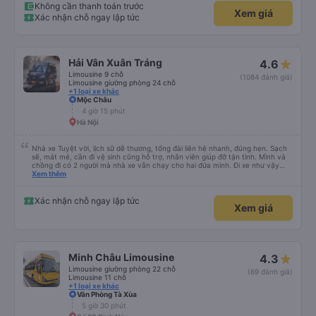
Không cần thanh toán trước
Xem giá
Xác nhận chỗ ngay lập tức
Hải Vân Xuân Tráng
4.6
Limousine 9 chỗ
(1084 đánh giá)
Limousine giường phòng 24 chỗ
+1 loại xe khác
Mộc Châu
4 giờ 15 phút
Hà Nội
Nhà xe Tuyệt vời, lịch sữ dễ thương, tổng đài liên hệ nhanh, đúng hẹn. Sạch
sẽ, mát mẻ, cần đi vệ sinh cũng hỗ trợ, nhân viên giúp đỡ tận tình. Mình và
chồng đi có 2 người mà nhà xe vẫn chạy cho hai đứa mình. Đi xe như vậy
thật sự thoải mái hơn các chuyến khác, mà hơn có 1 ổ bánh mì. Chúc nhà xe
Xem thêm
làm ăn phát đạt. Cảm ơn nhà xe.
Xác nhận chỗ ngay lập tức
Xem giá
Minh Châu Limousine
4.3
Limousine giường phòng 22 chỗ
(69 đánh giá)
Limousine 11 chỗ
+1 loại xe khác
Văn Phòng Tà Xùa
5 giờ 30 phút