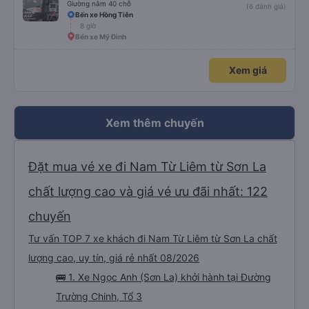
Giường nằm 40 chỗ
(6 đánh giá)
Bến xe Hồng Tiên
8 giờ
Bến xe Mỹ Đình
Xem giá
Xem thêm chuyến
Đặt mua vé xe đi Nam Từ Liêm từ Sơn La
chất lượng cao và giá vé ưu đãi nhất: 122
chuyến
Tư vấn TOP 7 xe khách đi Nam Từ Liêm từ Sơn La chất
lượng cao, uy tín, giá rẻ nhất 08/2026
🚌 1. Xe Ngọc Anh (Sơn La) khởi hành tại Đường
Trường Chinh, Tổ 3