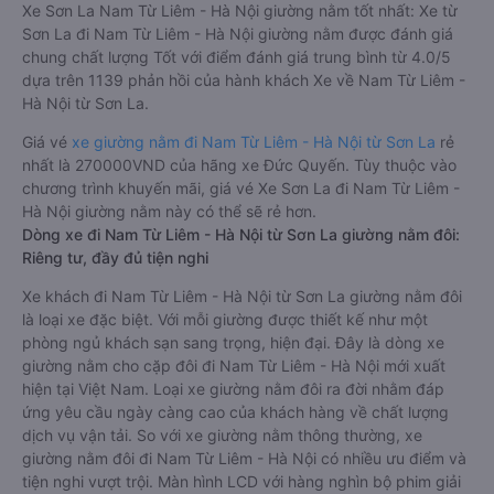
Xe Sơn La Nam Từ Liêm - Hà Nội giường nằm tốt nhất: Xe từ
Sơn La đi Nam Từ Liêm - Hà Nội giường nằm được đánh giá
chung chất lượng Tốt với điểm đánh giá trung bình từ 4.0/5
dựa trên 1139 phản hồi của hành khách Xe về Nam Từ Liêm -
Hà Nội từ Sơn La.
Giá vé
xe giường nằm đi Nam Từ Liêm - Hà Nội từ Sơn La
rẻ
nhất là 270000VND của hãng xe Đức Quyến. Tùy thuộc vào
chương trình khuyến mãi, giá vé Xe Sơn La đi Nam Từ Liêm -
Hà Nội giường nằm này có thể sẽ rẻ hơn.
Dòng xe đi Nam Từ Liêm - Hà Nội từ Sơn La giường nằm đôi:
Riêng tư, đầy đủ tiện nghi
Xe khách đi Nam Từ Liêm - Hà Nội từ Sơn La giường nằm đôi
là loại xe đặc biệt. Với mỗi giường được thiết kế như một
phòng ngủ khách sạn sang trọng, hiện đại. Đây là dòng xe
giường nằm cho cặp đôi đi Nam Từ Liêm - Hà Nội mới xuất
hiện tại Việt Nam. Loại xe giường nằm đôi ra đời nhằm đáp
ứng yêu cầu ngày càng cao của khách hàng về chất lượng
dịch vụ vận tải. So với xe giường nằm thông thường, xe
giường nằm đôi đi Nam Từ Liêm - Hà Nội có nhiều ưu điểm và
tiện nghi vượt trội. Màn hình LCD với hàng nghìn bộ phim giải