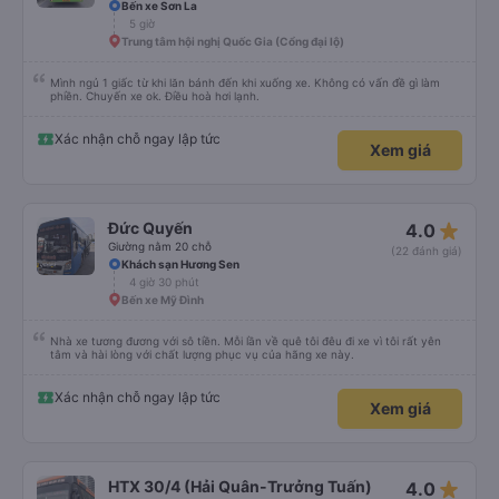
Bến xe Sơn La
5 giờ
Trung tâm hội nghị Quốc Gia (Cổng đại lộ)
Mình ngủ 1 giấc từ khi lăn bánh đến khi xuống xe. Không có vấn đề gì làm
phiền. Chuyến xe ok. Điều hoà hơi lạnh.
Xác nhận chỗ ngay lập tức
Xem giá
star_rate
Đức Quyến
4.0
Giường nằm 20 chỗ
(22 đánh giá)
Khách sạn Hương Sen
4 giờ 30 phút
Bến xe Mỹ Đình
Nhà xe tương đương với sô tiền. Mỗi lần về quê tôi đêu đi xe vì tôi rất yên
tâm và hài lòng với chất lượng phục vụ của hãng xe này.
Xác nhận chỗ ngay lập tức
Xem giá
star_rate
HTX 30/4 (Hải Quân-Trưởng Tuấn)
4.0