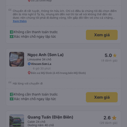
Số 28 Đinh Núp
Chuyến đi rất tuyệt, thông tin hữu ích. Chỉ có điều là chúng tôi đã chọn điểm
đến là nhà nghỉ ở Tạ Xu, nhưng khi đến nơi thì tài xế nói không thể đến đó
được nên chúng tôi phải đi đường vòng, tốn gấp đôi tiền vé cho cả chặng
cuối của chuyến đi từ Hà Nội. Ngoài ra thì mọi thứ khác đều rất tốt.
Xem thêm
Không cần thanh toán trước
Xem giá
Xác nhận chỗ ngay lập tức
Ngọc Anh (Sơn La)
5.0
Limousine 34 chỗ
(4 đánh giá)
Vincom Sơn La
6 giờ 30 phút
Bến xe Mỹ Đình (ô 45 trong bến Mỹ Đình)
Hài lòng với chuyến đi
Không cần thanh toán trước
Xem giá
Xác nhận chỗ ngay lập tức
star_rate
Quang Tuấn (Điện Biên)
2.6
Cabin 24 chỗ
(29 đánh giá)
Giường nằm 40 chỗ