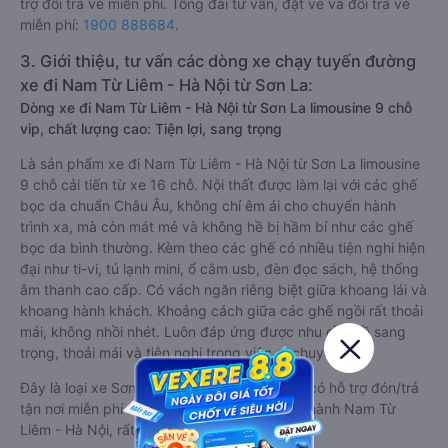
trợ đổi trả vé miễn phí. Tổng đài tư vấn, đặt vé và đổi trả vé
miễn phí:
1900 888684
.
3. Giới thiệu, tư vấn các dòng xe chạy tuyến đường
xe đi Nam Từ Liêm - Hà Nội từ Sơn La:
Dòng xe đi Nam Từ Liêm - Hà Nội từ Sơn La limousine 9 chỗ
vip, chất lượng cao: Tiện lợi, sang trọng
Là sản phẩm xe đi Nam Từ Liêm - Hà Nội từ Sơn La limousine
9 chỗ cải tiến từ xe 16 chỗ. Nội thất được làm lại với các ghế
bọc da chuẩn Châu Âu, không chỉ êm ái cho chuyến hành
trình xa, mà còn mát mẻ và không hề bị hầm bí như các ghế
bọc da bình thường. Kèm theo các ghế có nhiều tiện nghi hiện
đại như ti-vi, tủ lạnh mini, ổ cắm usb, đèn đọc sách, hệ thống
âm thanh cao cấp. Có vách ngăn riêng biệt giữa khoang lái và
khoang hành khách. Khoảng cách giữa các ghế ngồi rất thoải
mái, không nhồi nhét. Luôn đáp ứng được nhu cầu về sang
trọng, thoải mái và tiện nghi trong việc di chuyển.
Đây là loại xe Sơn La Nam Từ Liêm - Hà Nội có hỗ trợ đón/trả
tận nơi miễn phí tại nội thành Sơn La và nội thành Nam Từ
Liêm - Hà Nội, rất thuận tiện cho du khách.