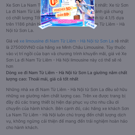
Xe Sơn La Nam Từ Liêm - Hà Nội limousine tốt nhất: Xe từ Sơn
La đi Nam Từ Liêm - Hà Nội limousine được đánh giá chung
có chất lượng Tốt với điểm đánh giá trung bình từ 4.1/5 dựa
trên 1186 phản hồi của hành khách Xe về Nam Từ Liêm - Hà
Nội từ Sơn La.
Giá vé
xe limousine đi Nam Từ Liêm - Hà Nội từ Sơn La
rẻ nhất
là 275000VND của hãng xe Minh Châu Limousine. Tùy thuộc
vào vị trí ngồi của bạn và chương trình khuyến mãi, giá vé Xe
Sơn La đi Nam Từ Liêm - Hà Nội limousine này có thể sẽ rẻ
hơn
Dòng xe đi Nam Từ Liêm - Hà Nội từ Sơn La giường nằm chất
lượng cao: Thoải mái, giá cả tốt nhất
Những nhà xe đi Nam Từ Liêm - Hà Nội từ Sơn La đều sở hữu
những xe giường nằm chất lượng cao. Trên xe được trang bị
đầy đủ các trang thiết bị hiện đại phục vụ cho nhu cầu di
chuyển của hành khách. Bên cạnh đó, các hãng xe khách Sơn
La Nam Từ Liêm - Hà Nội luôn chú trọng đến chất lượng dịch
vụ, không ngừng cải thiện để mang đến trải nghiệm hoàn hảo
cho hành khách.