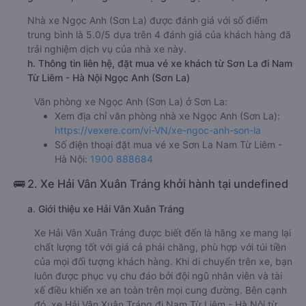
Nhà xe Ngọc Anh (Sơn La) được đánh giá với số điểm
trung bình là 5.0/5 dựa trên 4 đánh giá của khách hàng đã
trải nghiệm dịch vụ của nhà xe này.
h. Thông tin liên hệ, đặt mua vé xe khách từ Sơn La đi Nam
Từ Liêm - Hà Nội Ngọc Anh (Sơn La)
Văn phòng xe Ngọc Anh (Sơn La) ở Sơn La:
Xem địa chỉ văn phòng nhà xe Ngọc Anh (Sơn La):
https://vexere.com/vi-VN/xe-ngoc-anh-son-la
Số điện thoại đặt mua vé xe Sơn La Nam Từ Liêm -
Hà Nội:
1900 888684
🚌 2. Xe Hải Vân Xuân Tráng khởi hành tại undefined
a. Giới thiệu xe Hải Vân Xuân Tráng
Xe Hải Vân Xuân Tráng được biết đến là hãng xe mang lại
chất lượng tốt với giá cả phải chăng, phù hợp với túi tiền
của mọi đối tượng khách hàng. Khi di chuyển trên xe, bạn
luôn được phục vụ chu đáo bởi đội ngũ nhân viên và tài
xế điều khiển xe an toàn trên mọi cung đường. Bên cạnh
đó, xe Hải Vân Xuân Tráng đi Nam Từ Liêm - Hà Nội từ