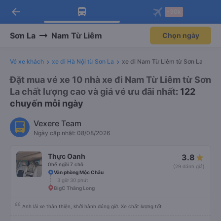
arrow_back
Tải app Vexere ngay!
Tải app Vexere
-30k
Mở app
Mở app
Nhận ưu đãi thành viên độc
-30k/ghế khi đặt vé máy bay qua
quyền
app
Sơn La
Nam Từ Liêm
Chọn ngày
Vé xe khách
xe đi Hà Nội từ Sơn La
xe đi Nam Từ Liêm từ Sơn La
Đặt mua vé xe 10 nhà xe đi Nam Từ Liêm từ Sơn
La chất lượng cao và giá vé ưu đãi nhất
: 122
chuyến mỗi ngày
Vexere Team
Ngày cập nhật: 08/08/2026
Thực Oanh
3.8
Ghế ngồi 7 chỗ
(29 đánh giá)
Văn phòng Mộc Châu
3 giờ 30 phút
BigC Thăng Long
Anh lái xe thân thiện, khởi hành đúng giờ. Xe chất lượng tốt