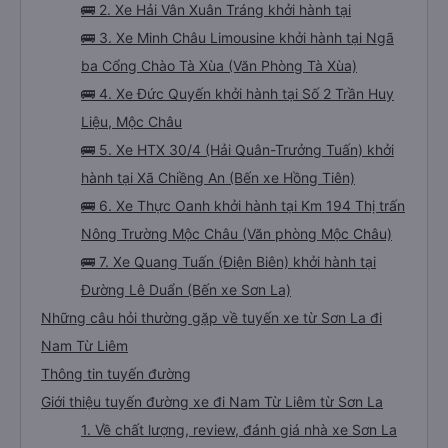
🚌 2. Xe Hải Vân Xuân Tráng khởi hành tại
🚌 3. Xe Minh Châu Limousine khởi hành tại Ngã
ba Cổng Chào Tà Xùa (Văn Phòng Tà Xùa)
🚌 4. Xe Đức Quyến khởi hành tại Số 2 Trần Huy
Liệu, Mộc Châu
🚌 5. Xe HTX 30/4 (Hải Quân-Trưởng Tuấn) khởi
hành tại Xã Chiềng An (Bến xe Hồng Tiên)
🚌 6. Xe Thực Oanh khởi hành tại Km 194 Thị trấn
Nông Trường Mộc Châu (Văn phòng Mộc Châu)
🚌 7. Xe Quang Tuấn (Điện Biên) khởi hành tại
Đường Lê Duẩn (Bến xe Sơn La)
Những câu hỏi thường gặp về tuyến xe từ Sơn La đi
Nam Từ Liêm
Thông tin tuyến đường
Giới thiệu tuyến đường xe đi Nam Từ Liêm từ Sơn La
1. Về chất lượng, review, đánh giá nhà xe Sơn La